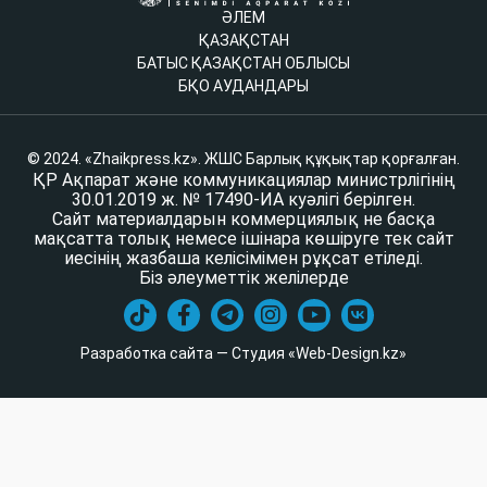
ӘЛЕМ
ҚАЗАҚСТАН
БАТЫС ҚАЗАҚСТАН ОБЛЫСЫ
БҚО АУДАНДАРЫ
© 2024. «Zhaikpress.kz». ЖШС Барлық құқықтар қорғалған.
ҚР Ақпарат және коммуникациялар министрлігінің
30.01.2019 ж. № 17490-ИА куәлігі берілген.
Сайт материалдарын коммерциялық не басқа
мақсатта толық немесе ішінара көшіруге тек сайт
иесінің жазбаша келісімімен рұқсат етіледі.
Біз әлеуметтік желілерде
Разработка сайта — Студия «Web-Design.kz»