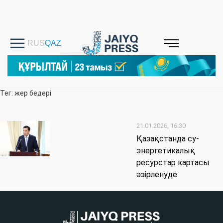
Тег: жер бедері
21.01.2026, 16:30
Қазақстанда су-
энергетикалық
ресурстар картасы
әзірленуде