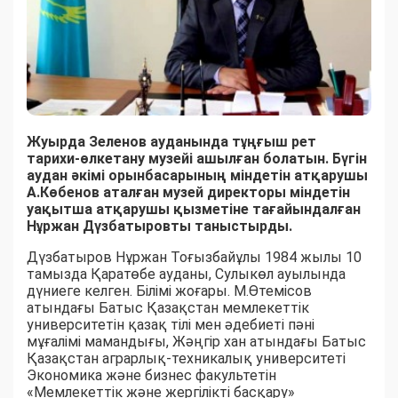
Жуырда Зеленов ауданында тұңғыш рет
тарихи-өлкетану музейі ашылған болатын. Бүгін
аудан
әкімі орынбасарының міндетін атқарушы
А.Көбенов аталған музей директоры міндетін
уақытша атқарушы қызметіне тағайындалған
Нұржан Дүзбатыровты таныстырды.
Дүзбатыров Нұржан Тоғызбайұлы 1984 жылы 10
тамызда Қаратөбе ауданы, Сулыкөл ауылында
дүниеге келген. Білімі жоғары. М.Өтемісов
атындағы Батыс Қазақстан мемлекеттік
университетін қазақ тілі мен әдебиеті пәні
мұғалімі мамандығы, Жәңгір хан атындағы Батыс
Қазақстан аграрлық-техникалық университеті
Экономика және бизнес факультетін
«Мемлекеттік және жергілікті басқару»