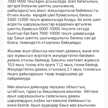
7000-9000 теңгеден ұсынылуда. Шөп бағасының
әртүрлі болуына шөптің шығымына,
шабындықтың алыс-жақындығына байланысты.
Өткен жылы мұндай шөп бумасының бағасы
3500-12000 теңге аралығында болды. Ал екпе шөп
өсіретін шаруашылықтар өздерінен артылған
шөптің бумасын 6000-10000 теңгеге сатуда.
Былтыр бұл баға 7000-10000 теңге шамасында
еді. Биыл шөптің шығымдылығы бағаны сәл де
болса, төмендетіп отырғаны байқалады.
Жылма-жыл облысқа көктемгі далалық және егін
ору жұмысын жүргізуге жеңілдетілген бағамен
дизель отыны бөлінеді. Биылғы көктемгі жұмыса
10,5 мың тонна, егін оруға 11,2 мың тонна бөлінді.
Жеңілдетілген дизель отынның 2,1 мың тоннасын
пішен дайындаушы тауар өндірушілер де
пайдалануда.
Мал азығын дайындау науқаны облыстық
штабтың тұрақты бақылауына алынған. Өйткені
ауыл шаруашылығы саласының дамуы
шаруалардың еңбек нәтижесіне байланысты
екені белгілі. Ауыл-аудандар биыл мал азығынан