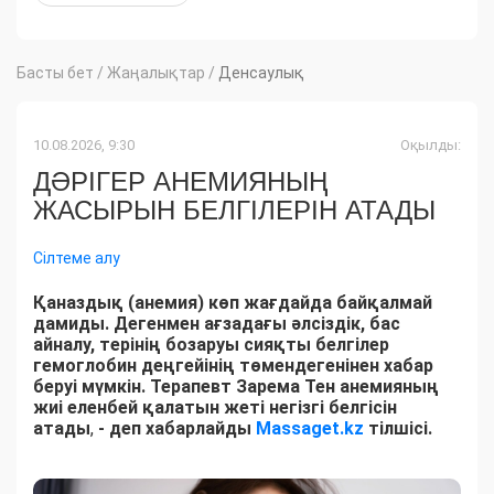
Басты бет
/
Жаңалықтар
/
Денсаулық
10.08.2026, 9:30
Оқылды:
ДӘРІГЕР АНЕМИЯНЫҢ
ЖАСЫРЫН БЕЛГІЛЕРІН АТАДЫ
Сілтеме алу
Қаназдық (анемия) көп жағдайда байқалмай
дамиды. Дегенмен ағзадағы әлсіздік, бас
айналу, терінің бозаруы сияқты белгілер
гемоглобин деңгейінің төмендегенінен хабар
беруі мүмкін. Терапевт Зарема Тен анемияның
жиі еленбей қалатын жеті негізгі белгісін
атады
,
- деп хабарлайды
Massaget.kz
тілшісі.