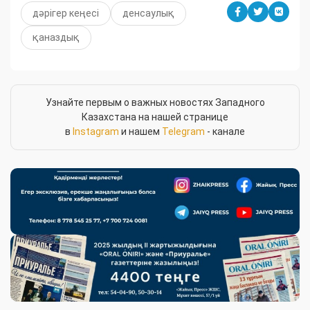
дәрігер кеңесі
денсаулық
қаназдық
Узнайте первым о важных новостях Западного
Казахстана на нашей странице
в
Instagram
и нашем
Telegram
- канале