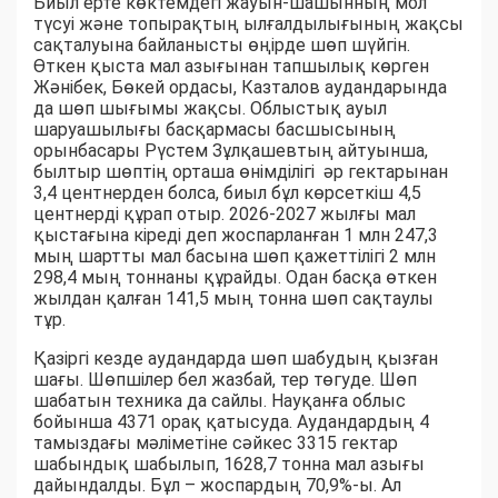
Биыл ерте көктемдегі жауын-шашынның мол
түсуі және топырақтың ылғалдылығының жақсы
сақталуына байланысты өңірде шөп шүйгін.
Өткен қыста мал азығынан тапшылық көрген
Жәнібек, Бөкей ордасы, Казталов аудандарында
да шөп шығымы жақсы. Облыстық ауыл
шаруашылығы басқармасы басшысының
орынбасары Рүстем Зұлқашевтың айтуынша,
былтыр шөптің орташа өнімділігі әр гектарынан
3,4 центнерден болса, биыл бұл көрсеткіш 4,5
центнерді құрап отыр. 2026-2027 жылғы мал
қыстағына кіреді деп жоспарланған 1 млн 247,3
мың шартты мал басына шөп қажеттілігі 2 млн
298,4 мың тоннаны құрайды. Одан басқа өткен
жылдан қалған 141,5 мың тонна шөп сақтаулы
тұр.
Қазіргі кезде аудандарда шөп шабудың қызған
шағы. Шөпшілер бел жазбай, тер төгуде. Шөп
шабатын техника да сайлы. Науқанға облыс
бойынша 4371 орақ қатысуда. Аудандардың 4
тамыздағы мәліметіне сәйкес 3315 гектар
шабындық шабылып, 1628,7 тонна мал азығы
дайындалды. Бұл – жоспардың 70,9%-ы. Ал