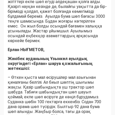
жігіттері екпе шөп егуді әлдеқашан қолға алды.
Қазіргі науқан кезінде де, былайғы уақытта да бір-
бірімізді қолдап, қажет болғанда көмегімізді
бұлдамай береміз. Ауылда бума шөп бағасы 3000
теңге шамасында. Бұдан жоғары көтерілген
емес. Он жыл болды осындай бағамен халыққа
ұсынылады. Жастар ұйымшыл. Ауылымыз
осындай еңбекқор азаматтардың арқасында
көркейе бермек.
Ерлан НЫҒМЕТОВ,
Жәнібек ауданының Ұзынкөл ауылдық
округіндегі «Ерлан» шаруа қожалығының
жетекшісі:
– Өткен қыста мал өсірушілер мал азығынан
қиналғаны белгілі. Ал биыл шөптің шығымы
жақсы. Қазір шабындықта үш трактор шөп
шабуда. Табиғи шабындықтан шөп шауып
қоймай, екпе шөп өсіруге де көңіл бұрудамыз.
Суданка шөбін 100 гектарға еккенбіз. Содан 700
дана орама шөп түсірдік. Былтыр 92 дана бума
шөп алынды. Жаңбыр болса, тағы да орақ