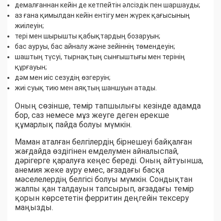
демалғаннан кейін де кетпейтін әлсіздік пен шаршауды;
аз ғана қимылдан кейін ентігу мен жүрек қағысының
жиілеуін;
тері мен шырышты қабықтардың бозаруын;
бас ауруы, бас айналу және зейіннің төмендеуін;
шаштың түсуі, тырнақтың сынғыштығы мен терінің
құрғауын;
дәм мен иіс сезудің өзгеруін;
жиі суық тию мен аяқтың шаншуын атады.
Оның сөзінше, темір тапшылығы кезінде адамда
бор, саз немесе мұз жеуге деген ерекше
құмарлық пайда болуы мүмкін.
Маман аталған белгілердің бірнешеуі байқалған
жағдайда өздігінен емделумен айналыспай,
дәрігерге қаралуға кеңес береді. Оның айтуынша,
анемия жеке ауру емес, ағзадағы басқа
мәселелердің белгісі болуы мүмкін. Сондықтан
жалпы қан талдауын тапсырып, ағзадағы темір
қорын көрсететін ферритин деңгейін тексеру
маңызды.