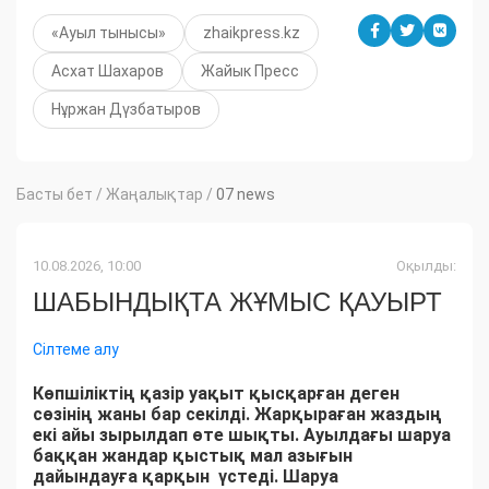
«Ауыл тынысы»
zhaikpress.kz
Асхат Шахаров
Жайык Пресс
Нұржан Дүзбатыров
Басты бет
/
Жаңалықтар
/
07 news
10.08.2026, 10:00
Оқылды:
ШАБЫНДЫҚТА ЖҰМЫС ҚАУЫРТ
Сілтеме алу
Көпшіліктің қазір уақыт қысқарған деген
сөзінің жаны бар секілді. Жарқыраған жаздың
екі айы зырылдап өте шықты. Ауылдағы шаруа
баққан жандар қыстық мал азығын
дайындауға қарқын үстеді. Шаруа