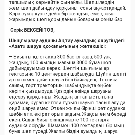
тапшылық көрмейтін сыңайлы. Шөпшілердің
жем-шөп дайындау қарқыны соны аңғартқандай.
Қара суық күзге дейін бір жылдық емес, жыл
жарымдық шөп қоры дайын боларына сенім бар.
Серік БЕКСЕЙІТОВ,
Шыңғырлау ауданы Ақтау ауылдық округіндегі
«Азат» шаруа қожалығының жетекшісі:
– Биылғы қыстаққа 300 бас ірі қара, 500 уақ
жандық, 100 жылқы малына 3000 бума шөп
дайындауымыз керек. Шөптің шығымы әр
гектарына 10 центнерден шабылуда. Шүйгін шөпті
артығымен дайындауға бел байладық. Техника
сайлы, төрт тракторшы шабындықта еңбек
көрігін қыздыруда. Қазірдің өзінде шаруаны
еңсеру қарқынды. Жаздың аптап ыстығына
қарамай, қурап кетпей тұрып шауып, тасып алу да
оңай шаруа емес. Өткен жылы бірінші рет суданка
шөбін егіп, екі рет орып алдым. Жақсы өнім береді
екен. Содан биыл екінші мәрте 100 гектарға
суданка өсірдім. Шамамен 100 гектардан бір мың
бума шөп түседі. Жалпы біздің ауылдың шаруа