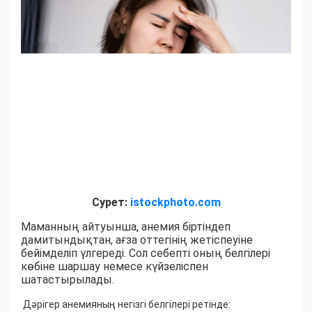
Сурет:
istockphoto.com
Маманның айтуынша, анемия біртіндеп
дамитындықтан, ағза оттегінің жетіспеуіне
бейімделіп үлгереді. Сол себепті оның белгілері
көбіне шаршау немесе күйзеліспен
шатастырылады.
Дәрігер анемияның негізгі белгілері ретінде: