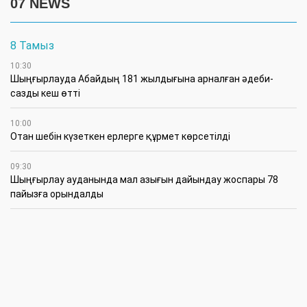
07 NEWS
8 Тамыз
10:30
Шыңғырлауда Абайдың 181 жылдығына арналған әдеби-
сазды кеш өтті
10:00
Отан шебін күзеткен ерлерге құрмет көрсетілді
09:30
​Шыңғырлау ауданында мал азығын дайындау жоспары 78
пайызға орындалды
09:00
​Теректіде жас отбасыларға арналған тренинг өтті
7 Тамыз
16:45
Балалардың жазғы кезеңдегі қауіпсіздігін қамтамасыз ету –