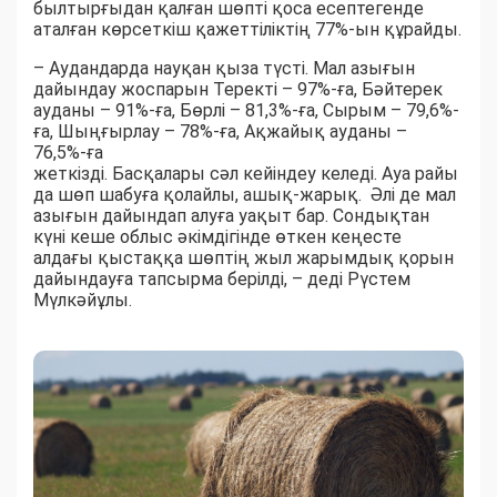
былтырғыдан қалған шөпті қоса есептегенде
аталған көрсеткіш қажеттіліктің 77%-ын құрайды.
– Аудандарда науқан қыза түсті. Мал азығын
дайындау жоспарын Теректі – 97%-ға, Бәйтерек
ауданы – 91%-ға, Бөрлі – 81,3%-ға, Сырым – 79,6%-
ға, Шыңғырлау – 78%-ға, Ақжайық ауданы –
76,5%-ға
жеткізді. Басқалары сәл кейіндеу келеді. Ауа райы
да шөп шабуға қолайлы, ашық-жарық. Әлі де мал
азығын дайындап алуға уақыт бар. Сондықтан
күні кеше облыс әкімдігінде өткен кеңесте
алдағы қыстаққа шөптің жыл жарымдық қорын
дайындауға тапсырма берілді, – деді Рүстем
Мүлкәйұлы.