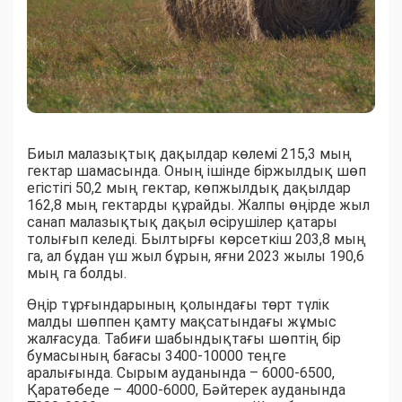
Биыл малазықтық дақылдар көлемі 215,3 мың
гектар шамасында. Оның ішінде біржылдық шөп
егістігі 50,2 мың гектар, көпжылдық дақылдар
162,8 мың гектарды құрайды. Жалпы өңірде жыл
санап малазықтық дақыл өсірушілер қатары
толығып келеді. Былтырғы көрсеткіш 203,8 мың
га, ал бұдан үш жыл бұрын, яғни 2023 жылы 190,6
мың га болды.
Өңір тұрғындарының қолындағы төрт түлік
малды шөппен қамту мақсатындағы жұмыс
жалғасуда. Табиғи шабындықтағы шөптің бір
бумасының бағасы 3400-10000 теңге
аралығында. Сырым ауданында – 6000-6500,
Қаратөбеде – 4000-6000, Бәйтерек ауданында