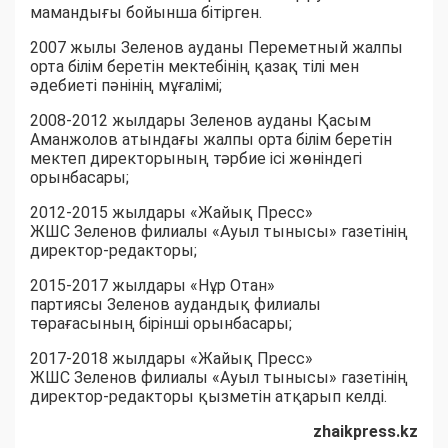
мамандығы бойынша бітірген.
2007 жылы Зеленов ауданы Переметный жалпы
орта білім беретін мектебінің қазақ тілі мен
әдебиеті пәнінің мұғалімі;
2008-2012 жылдары Зеленов ауданы Қасым
Аманжолов атындағы жалпы орта білім беретін
мектеп директорының тәрбие ісі жөніндегі
орынбасары;
2012-2015 жылдары «Жайық Пресс»
ЖШС Зеленов филиалы «Ауыл тынысы» газетінің
директор-редакторы;
2015-2017 жылдары «Нұр Отан»
партиясы Зеленов аудандық филиалы
төрағасының бірінші орынбасары;
2017-2018 жылдары «Жайық Пресс»
ЖШС Зеленов филиалы «Ауыл тынысы» газетінің
директор-редакторы қызметін атқарып келді.
zhaikpress.kz