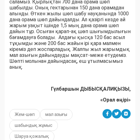
саламыз. Қырлықтан 700 дана орама шөп
шабылды. Оның гектарынан 150 дана орамадан
алынды. Өткен жылы шөп шабу науқанында 1000
дана орама шөп дайындалды. Ал қазіргі кезде ай
жарым уақыт ішінде 1,5 мың дана орама шөп
дайын тұр. Осыған қарап-ақ шөп шығымдылығын
бағамдауға болады. Алдағы қысқа 120 бас асыл
тұқымды және 200 бас жайын ірі қара малмен
кіреміз деп жоспарладық. Жалпы жыл жарымдық
мал азығын дайындауды мақсат-меже етудеміз.
Шөпті молынан дайындасақ, еш ұтылмасымыз
анық.
Гүлбаршын ДЫБЫСҚАЛИҚЫЗЫ,
«Орал өңірі»
Жем-шөп
мал азығы
шабындық жұмыс
Шаруа қожалық