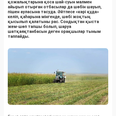
қожалықтарына қоса шай-суын малмен
айырып отырған отбасылар да шөбін шауып,
пішен ауласына тасуда. Әйтпесе «кәрі құда»
келіп, қаһарына мінгенде, шөбі жоқтың
қысылып қалатыны рас. Сондықтан қыста
жем-шөп тапшы болып, шаруа
шатқаяқтанбасын деген орақшылар тыным
таппайды.