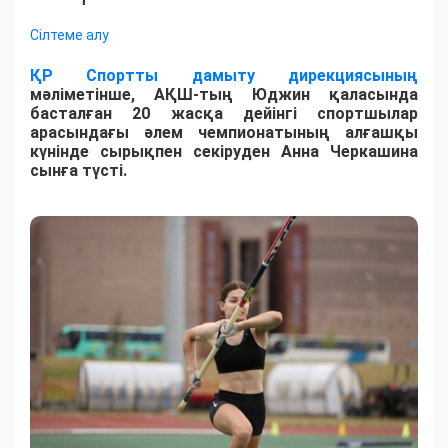
Сілтеме алу
ҚР Спортты дамыту дирекциясының
мәліметінше, АҚШ-тың Юджин қаласында
басталған 20 жасқа дейінгі спортшылар
арасындағы әлем чемпионатының алғашқы
күнінде сырықпен секіруден Анна Черкашина
сынға түсті.