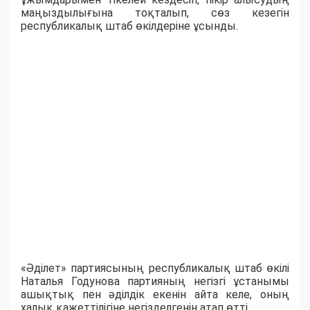
маңыздылығына тоқталып, сөз кезегін
республикалық штаб өкілдеріне ұсынды.
«Әділет» партиясының республикалық штаб өкілі
Наталья Годунова партияның негізгі ұстанымы
ашықтық пен әділдік екенін айта келе, оның
халық қажеттілігіне негізделгенін атап өтті.