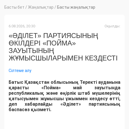
Басты бет
/
Жаңалықтар
/
Басты жаңалықтар
6.08.2026, 20:30
Оқылды:
«ӘДІЛЕТ» ПАРТИЯСЫНЫҢ
ӨКІЛДЕРІ «ПОЙМА»
ЗАУЫТЫНЫҢ
ЖҰМЫСШЫЛАРЫМЕН КЕЗДЕСТІ
Сілтеме алу
Батыс Қазақстан облысының Теректі ауданына
қарасты «Пойма» май зауытында
республикалық және өңірлік штаб мүшелерінің
қатысуымен жұмысшы ұжыммен кездесу өтті,
деп хабарлайды «Әділет» партиясының
баспасөз қызметі.