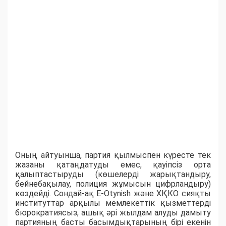
Оның айтуынша, партия қылмыспен күресте тек
жазаны қатаңдатуды емес, қауіпсіз орта
қалыптастыруды (көшелерді жарықтандыру,
бейнебақылау, полиция жұмысын цифрландыру)
көздейді. Сондай-ақ E-Otynish және ХҚКО сияқты
институттар арқылы мемлекеттік қызметтерді
бюрократиясыз, ашық әрі жылдам алуды дамыту
партияның басты басымдықтарының бірі екенін