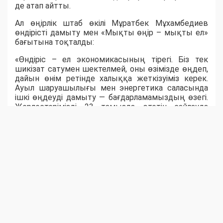
де атап айтты.
Ал өңірлік штаб өкілі Мұратбек Мұхамбедиев
өндірісті дамыту мен «Мықты өңір – мықты ел»
бағытына тоқталды:
«Өндіріс – ел экономикасының тірегі. Біз тек
шикізат сатумен шектелмей, оны өзімізде өңдеп,
дайын өнім ретінде халыққа жеткізуіміз керек.
Ауыл шаруашылығы мен энергетика саласында
ішкі өңдеуді дамыту — бағдарламамыздың өзегі.
Жерлестерімізді 23 тамызда өтетін сайлауда
белсенділік танытып, "Әділет" партиясын қолдауға
шақырамын», - деді ол.
Ақпараттық технологиялар саласының маманы
Михаил Дудниченков «Әділет» партиясының
цифрландыру саласын сайлауалды
бағдарламасына алғашқылардың бірі болып
енгізгенін тілге тиек етті. Ол цифрлық
мемлекеттік қызметтер мен онлайн-төлемдердің
дамуы халықтың тұрмыс сапасын арттырғанын,
сонымен бірге бұл бағытта киберқылмыс пен
алаяқтыққа қарсы күрес шаралары да басты