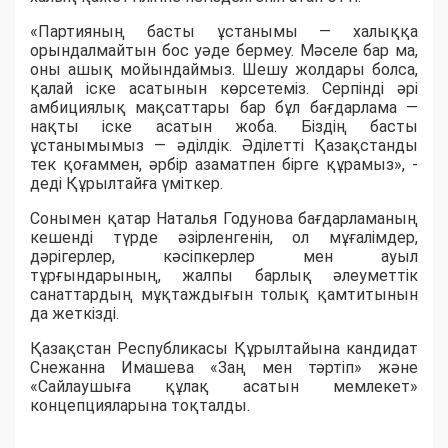
«Партияның басты ұстанымы — халыққа
орындалмайтын бос уәде бермеу. Мәселе бар ма,
оны ашық мойындаймыз. Шешу жолдары болса,
қалай іске асатынын көрсетеміз. Серпінді әрі
амбициялық мақсаттары бар бұл бағдарлама —
нақты іске асатын жоба. Біздің басты
ұстанымымыз — әділдік. Әділетті Қазақстанды
тек қоғаммен, әрбір азаматпен бірге құрамыз», -
деді Құрылтайға үміткер.
Сонымен қатар Наталья Годунова бағдарламаның
кешенді түрде әзірленгенін, ол мұғалімдер,
дәрігерлер, кәсіпкерлер мен ауыл
тұрғындарының, жалпы барлық әлеуметтік
санаттардың мұқтаждығын толық қамтитынын
да жеткізді.
Қазақстан Республикасы Құрылтайына кандидат
Снежанна Имашева «Заң мен тәртіп» және
«Сайлаушыға құлақ асатын мемлекет»
концепцияларына тоқталды.