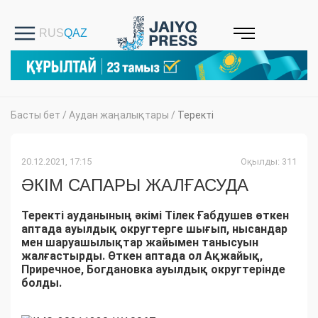
Басты бет
/
Аудан жаңалықтары
/
Теректі
20.12.2021, 17:15
Оқылды: 311
ӘКІМ САПАРЫ ЖАЛҒАСУДА
Теректі ауданының әкімі Тілек Ғабдушев өткен
аптада ауылдық округтерге шығып, нысандар
мен шаруашылықтар жайымен танысуын
жалғастырды. Өткен аптада ол Ақжайық,
Приречное, Богдановка ауылдық округтерінде
болды.