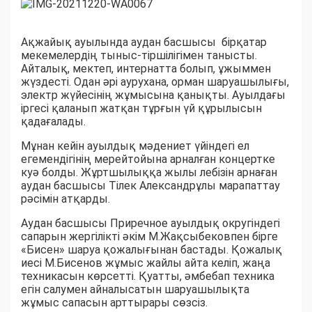
Ақжайық ауылында аудан басшысы бірқатар
мекемелердің тыныс-тіршілігімен танысты.
Айталық, мектеп, интернатта болып, ұжыммен
жүздесті. Одан әрі аурухана, орман шаруашылығы,
электр жүйесінің жұмысына қанықты. Ауылдағы
іргесі қаланып жатқан тұрғын үй құрылысын
қадағалады.
Мұнан кейін ауылдық мәдениет үйіндегі ел
егемендігінің мерейтойына арналған концертке
куә болды. Жұртшылыққа жылы лебізін арнаған
аудан басшысы Тілек Александрұлы марапаттау
рәсімін атқарды.
Аудан басшысы Приречное ауылдық округіндегі
сапарын жергілікті әкім М.Жақсыбековпен бірге
«Бисен» шаруа қожалығынан бастады. Қожалық
иесі М.Бисенов жұмыс жайлы айта келіп, жаңа
техникасын көрсетті. Қуатты, әмбебап техника
егін салумен айналысатын шаруашылықта
жұмыс сапасын арттырары сөзсіз.