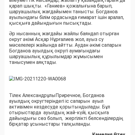
әлеуметтік нысандар, жылыту қазандықтарын да
қарап шықты. «Ганиев» қожалығына барып,
шаруашылық жағдайымен танысты. Богданов
ауылындағы білім ордасында ғимарат ішін аралап,
қысқыға дайындығын пысықтады.
Әр нысанның жағдайы жайлы баяндап отырған
округ әкімі Асқар Нұрғалиев жол, ауыз су
мәселелері жайында айтты. Аудан әкімі сапарын
Богданов ауылдық округі аумағындағы
шаруашылық құрылымдар жұмысымен
танысумен аяқтады.
Тілек АлександрұлыПриречное, Богданов
ауылдық округтеріндегі іс сапарын ауыл
активімен кездесуде қорытындылады. Бұл
отырыстарда ауылдың жай-күйі, қысқыға
дайындығы сөз болып, жергілікті белсенділердің
бірқатар ұсыныстары талқыланды.
Камелия Өтеу,