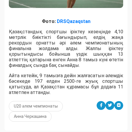
Фото:
DRSQazaqstan
Қазақстандық спортшы іріктеу кезеңінде 4,10
метрлік биіктікті бағындырып, елдің жаңа
рекордын орнатты әрі әлем чемпионатының
финалына жолдама алды. Жалпы іріктеу
қорытындысы бойынша үздік шыққан 13
атлеттің қатарына енген Анна 8 тамыз күні өтетін
финалдық сында бақ сынайды.
Айта кетейік, 9 тамызға дейін жалғасатын әлемдік
бәсекеде 197 елден 2500-ге жуық спортшы
қатысуда, ал Қазақстан құрамасы бұл додаға 11
атлетпен аттанды.
U20 әлем чемпионаты
Анна Черкашина