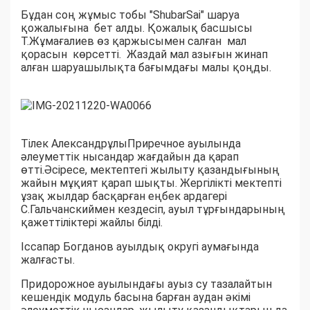
Бұдан соң жұмыс тобы "ShubarSai" шаруа
қожалығына бет алды. Қожалық басшысы
Т.Жұмағалиев өз қаржысымен салған мал
қорасын көрсетті. Жаздай мал азығын жинап
алған шаруашылықта бағымдағы малы қоңды.
Тілек АлександрұлыПриречное ауылында
әлеуметтік нысандар жағдайын да қарап
өтті.Әсіресе, мектептегі жылыту қазандығының
жайын мұқият қарап шықты. Жергілікті мектепті
ұзақ жылдар басқарған еңбек ардагері
С.Гальчанскиймен кездесіп, ауыл тұрғындарының
қажеттіліктері жайлы білді.
Іссапар Богданов ауылдық округі аумағында
жалғасты.
Придорожное ауылындағы ауыз су тазалайтын
кешендік модуль басына барған аудан әкімі