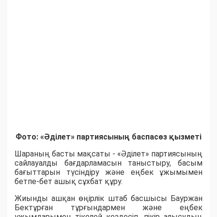
Фото: «Әділет» партиясының баспасөз қызметі
Шараның басты мақсаты - «Әділет» партиясының
сайлауалды бағдарламасын таныстыру, басым
бағыттарын түсіндіру және еңбек ұжымымен
бетпе-бет ашық сұхбат құру.
Жиынды ашқан өңірлік штаб басшысы Бауржан
Бектұрған тұрғындармен және еңбек
ұжымдарымен тікелей кездесіп, пікір алысудың