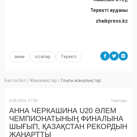
Теректі ауданы
zhaikpress.kz
аким
іссапар
Теректі
Басты бет
/
Жаңалықтар
/
Соңғы жаңалықтар
6.08.2026, 21:00
Оқылды:
АННА ЧЕРКАШИНА U20 ӘЛЕМ
ЧЕМПИОНАТЫНЫҢ ФИНАЛЫНА
ШЫҒЫП, ҚАЗАҚСТАН РЕКОРДЫН
ЖАҢАРТТЫ