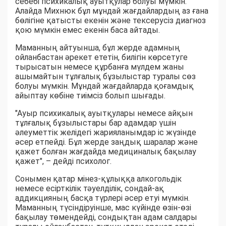
себебі психикалық ауытқулар болуы мүмкін.
Алайда Михнюк бұл мұндай жағдайлардың аз ғана
бөлігіне қатысты екенін және тексерусіз диагноз
қою мүмкін емес екенін баса айтады.
Маманның айтуынша, бұл жерде адамның
ойланбастан әрекет ететін, билігін көрсетуге
тырысатын немесе құрбанға мүлдем жаны
ашымайтын тұлғалық бұзылыстар туралы сөз
болуы мүмкін. Мұндай жағдайларда қоғамдық
айыптау көбіне тиімсіз болып шығады.
"Ауыр психикалық ауытқулары немесе айқын
тұлғалық бұзылыстары бар адамдар үшін
әлеуметтік желідегі жарияланымдар іс жүзінде
әсер етпейді. Бұл жерде заңдық шаралар және
қажет болған жағдайда медициналық бақылау
қажет", – дейді психолог.
Сонымен қатар мінез-құлыққа алкогольдік
немесе есірткілік тәуелділік, сондай-ақ
аддикцияның басқа түрлері әсер етуі мүмкін.
Маманның түсіндіруінше, мас күйінде өзін-өзі
бақылау төмендейді, сондықтан адам салдары