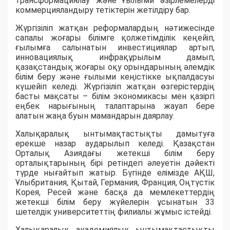
трансформациялау және ғылыми әзірлемелерді
коммерцияландыру тетіктерін жетілдіру бар.
Жүргізіліп жатқан реформалардың нәтижесінде
сапалы жоғары білімге қолжетімділік кеңейіп,
ғылымға салынатын инвестициялар артып,
инновациялық инфрақұрылым дамып,
қазақстандық жоғары оқу орындарының әлемдік
білім беру және ғылыми кеңістікке ықпалдасуы
күшейіп келеді. Жүргізіліп жатқан өзгерістердің
басты мақсаты – білім экономикасы мен қазіргі
еңбек нарығының талаптарына жауап бере
алатын жаңа буын мамандарын даярлау.
Халықаралық ынтымақтастықты дамытуға
ерекше назар аударылып келеді. Қазақстан
Орталық Азиядағы жетекші білім беру
орталықтарының бірі ретіндегі әлеуетін дәйекті
түрде нығайтып жатыр. Бүгінде елімізде АҚШ,
Ұлыбритания, Қытай, Германия, Франция, Оңтүстік
Корея, Ресей және басқа да мемлекеттердің
жетекші білім беру жүйелерін ұсынатын 33
шетелдік университеттің филиалы жұмыс істейді.
Халықаралық академиялық ынтымақтастықты