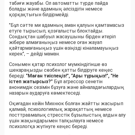
табиғи жауабы. Ол автоматты түрде пайда
болады және адамның әлсіздігін немесе
қорқақтығын білдірмейді.
"Бұл сәтте ми адамның аман қалуын қамтамасыз
етуге тырысып, қозғалысты блоктайды.
Сондықтан шабуыл жасаушыны бірден итеріп
жібере алмағаныңыз немесе оған жауап
қайтармағаныңыз үшін өзіңізді кінәламауыңыз
керек", – дейді маман.
Сонымен қатар психолог мүмкіндігінше өз
шекараңызды сөзбен қатты білдіруге кеңес
береді:
"Маған тиіспеңіз!", "Ары тұрыңыз!", "Не
істеп жатырсыз?"
Бұл агрессор сенетін
анонимдік сезімін бұзуға және айналадағылардың
назарын аударуға көмектеседі.
Оқиғадан кейін Михнюк болған жайтты жасырып
қалмай, психологиялық жарақаттың немесе
посттравмалық стресстік бұзылыстың алдын алу
үшін жақындарымен талқылауға немесе
психологқа жүгінуге кеңес береді.