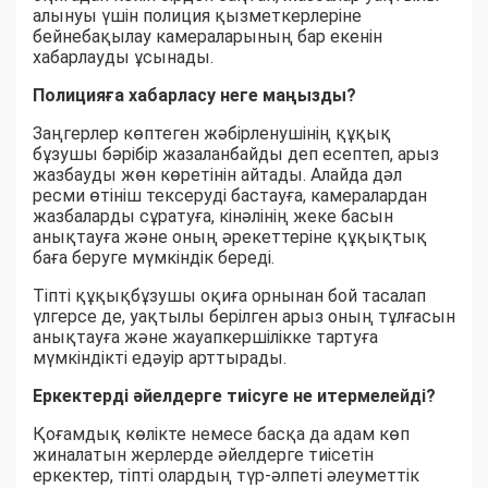
алынуы үшін полиция қызметкерлеріне
бейнебақылау камераларының бар екенін
хабарлауды ұсынады.
Полицияға хабарласу неге маңызды?
Заңгерлер көптеген жәбірленушінің құқық
бұзушы бәрібір жазаланбайды деп есептеп, арыз
жазбауды жөн көретінін айтады. Алайда дәл
ресми өтініш тексеруді бастауға, камералардан
жазбаларды сұратуға, кінәлінің жеке басын
анықтауға және оның әрекеттеріне құқықтық
баға беруге мүмкіндік береді.
Тіпті құқықбұзушы оқиға орнынан бой тасалап
үлгерсе де, уақтылы берілген арыз оның тұлғасын
анықтауға және жауапкершілікке тартуға
мүмкіндікті едәуір арттырады.
Еркектерді әйелдерге тиісуге не итермелейді?
Қоғамдық көлікте немесе басқа да адам көп
жиналатын жерлерде әйелдерге тиісетін
еркектер, тіпті олардың түр-әлпеті әлеуметтік