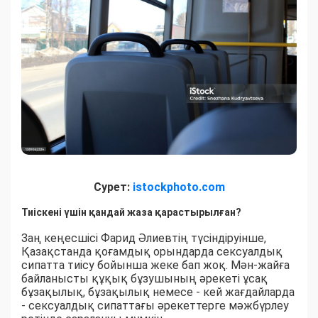
Сурет:
istockphoto.com
Тиіскені үшін қандай жаза қарастырылған?
Заң кеңесшісі Фарид Әлиевтің түсіндіруінше,
Қазақстанда қоғамдық орындарда сексуалдық
сипатта тиісу бойынша жеке бап жоқ. Мән-жайға
байланысты құқық бұзушының әрекеті ұсақ
бұзақылық, бұзақылық немесе - кей жағдайларда
- сексуалдық сипаттағы әрекеттерге мәжбүрлеу