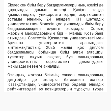
Бірлескен білім беру бағдарламаларының желісі де
қарқынды дамып келеді. Қазіргі таңда
қазақстандық университеттердің жартысынан
астамы әлемнің 24 еліндегі 131 шетелдік
университетпен бірлесіп қос дипломды білім беру
бағдарламаларын жүзеге асырады. Соның
жарқын мысалдарының бірі – Манаш Қозыбаев
атындағы Солтүстік Қазақстан университеті мен
Аризона университеті арасындағы
ынтымақтастық. 2026 жылы қос диплом
бағдарламасы бойынша білім алған алғашқы
түлектер оқуын аяқтап, бұл халықаралық
университеттік серіктестікті дамытудағы
маңызды кезеңге айналды.
Отандық жоғары білімнің сапасы халықаралық
деңгейде де жоғары бағаланып жатыр.
Қазақстандық университеттер беделді әлемдік
рейтингтердегі өз позицияларын тұрақты түрде
нығайтып келеді. QS World University Rankings 2026
рейтингіне еліміздің 20 жоғары оқу орны енсе,
Times Higher Education 2026 рейтингінде алғаш рет
Қазақстанның бірден бес университеті әлемнің