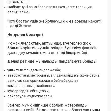
орталығына;
жәбірленуші арыз бере алатын кез келген полиция
бөлімшесіне.
"Істі бастау үшін жәбірленушінің өз арызы қажет",
- деді Желак.
Не дәлел болады?
Роман Желактың айтуынша, куәгерлер жоқ
болып көрінген күннің өзінде, бұл тиісу фактісін
дәлелдеу мүмкін емес дегенді білдірмейді.
Дәлел ретінде мыналарды пайдалануға болады:
ұялы телефондағы видеожазба;
автобустағы, метродағы, аялдамалардағы және басқа
да қоғамдық орындардағы бейнебақылау
камераларының жазбалары;
куәгерлердің айғақтары;
сөйлесудің аудиожазбасы.
Заңгер мүмкіндігінше барлық материалды
оқиғадан кейін бірден сақтап, жазбалар уақтылы