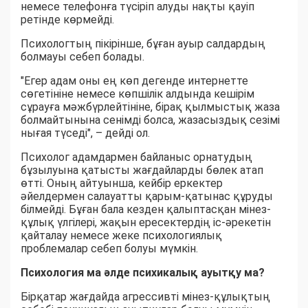
немесе телефонға түсіріп алуды нақты қауіп
ретінде көрмейді.
Психологтың пікірінше, бұған ауыр салдардың
болмауы себеп болады.
"Егер адам оны ең көп дегенде интернетте
сөгетініне немесе көпшілік алдында кешірім
сұрауға мәжбүрлейтініне, бірақ қылмыстық жаза
болмайтынына сенімді болса, жазасыздық сезімі
нығая түседі", – дейді ол.
Психолог адамдармен байланыс орнатудың
бұзылуына қатысты жағдайларды бөлек атап
өтті. Оның айтуынша, кейбір еркектер
әйелдермен салауатты қарым-қатынас құруды
білмейді. Бұған бала кезден қалыптасқан мінез-
құлық үлгілері, жақын ересектердің іс-әрекетін
қайталау немесе жеке психологиялық
проблемалар себеп болуы мүмкін.
Психология ма әлде психикалық ауытқу ма?
Бірқатар жағдайда агрессивті мінез-құлықтың