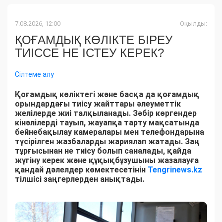
7.08.2026, 12:00
Оқылды:
ҚОҒАМДЫҚ КӨЛІКТЕ БІРЕУ
ТИІССЕ НЕ ІСТЕУ КЕРЕК?
Сілтеме алу
Қоғамдық көліктегі және басқа да қоғамдық
орындардағы тиісу жайттары әлеуметтік
желілерде жиі талқыланады. Зәбір көргендер
кінәлілерді тауып, жауапқа тарту мақсатында
бейнебақылау камералары мен телефондарына
түсірілген жазбаларды жариялап жатады. Заң
тұрғысынан не тиісу болып саналады, қайда
жүгіну керек және құқықбұзушыны жазалауға
қандай дәлелдер көмектесетінін
Tengrinews.kz
тілшісі заңгерлерден анықтады.