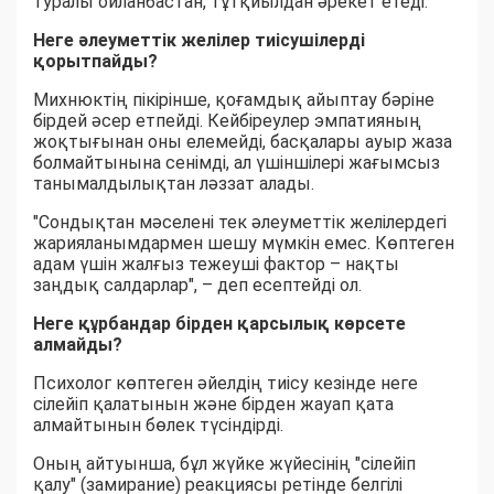
туралы ойланбастан, тұтқиылдан әрекет етеді.
Неге әлеуметтік желілер тиісушілерді
қорытпайды?
Михнюктің пікірінше, қоғамдық айыптау бәріне
бірдей әсер етпейді. Кейбіреулер эмпатияның
жоқтығынан оны елемейді, басқалары ауыр жаза
болмайтынына сенімді, ал үшіншілері жағымсыз
танымалдылықтан ләззат алады.
"Сондықтан мәселені тек әлеуметтік желілердегі
жарияланымдармен шешу мүмкін емес. Көптеген
адам үшін жалғыз тежеуші фактор – нақты
заңдық салдарлар", – деп есептейді ол.
Неге құрбандар бірден қарсылық көрсете
алмайды?
Психолог көптеген әйелдің тиісу кезінде неге
сілейіп қалатынын және бірден жауап қата
алмайтынын бөлек түсіндірді.
Оның айтуынша, бұл жүйке жүйесінің "сілейіп
қалу" (замирание) реакциясы ретінде белгілі