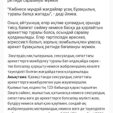
ретінде саралануы мүмкін.
"Көбінесе мұндай жағдайлар ұсақ бұзақылық
туралы бапқа жатады", - деді Әлиев.
Оның айтуынша, егер әңгіме қоғамдық орында
тиісу, балағат сөйлеу немесе басқа да қорлайтын
әрекеттер туралы болса, осындай саралау
қолданылады. Егер тәртіпсіздік өрескел,
агрессивті болып, зорлық-зомбылықпен ұласса,
әрекет бұзақылық ретінде бағалануы мүмкін.
Заңгердің нақтылауынша, сексуалдық сипаттағы
әрекеттерге мәжбүрлеу туралы бап әлдеқайда сирек -
тек бопсалау, қорқыту немесе жәбірленушінің кінәліге
тәуелділігі болған жағдайда ғана қолданылады.
Анықтама:
Қазақстанда сексуалдық сипаттағы
әрекеттерге мәжбүрлегені үшін жауапкершілік
Қылмыстық кодекстің 123-бабында қарастырылған.
Заңға сәйкес, жыныстық қатынасқа немесе сексуалдық
сипаттағы өзге де әрекеттерге бопсалау, мүлікті жою,
бүлдіру немесе алып қою қаупімен, сондай-ақ
жәбірленушінің материалдық немесе өзге де тәуелділігін