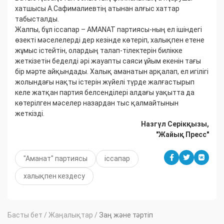
хатшысы А.Сафималиевтің атынан алғыс хаттар
табысталды.
Жалпы, бұл іссапар – AMANAT партиясы-ның ел ішіндегі
өзекті мәселелерді дер кезінде көтеріп, халықпен етене
жұмыс істейтін, олардың талап-тілектерін билікке
жеткізетін беделді әрі жауапты саяси ұйым екенін тағы
бір мәрте айқындады. Халық аманатын арқалап, ел игілігі
жолындағы нақты істерін жүйелі түрде жалғастырып
келе жатқан партия белсенділері алдағы уақытта да
көтерілген мәселер назардан тыс қалмайтынын
жеткізді.
Назгүл Серікқызы,
"Жайық Пресс"
"Аманат" партиясы
іссапар
халықпен кездесу
Басты бет
/
Жаңалықтар
/
Заң және тәртіп