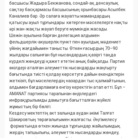
басшысы Жадыра Бекжанова, сондай-ақ денсаулық
сақтау басқармасы басшысының орынбасары Асылбек
Каналиев бар. Әр салаға жауапты мамандардың
қатысуы ауыл тұрғындары көтерген мәселелерге нақты
әрі жан-жақты жауап беруге мүмкіндік жасады.
Шежін ауылына барған делегация алдымен
фельдшерлік-акушерлік пункт пен ауылдық мәдениет
үйінің жағдайымен танысты. Өткен ғасырдың 70–90
жылдары салынған бұл нысандардың қазіргі таңда
күрделі жөндеуді қажет ететіні анық байқалды. Партия
өкілдері аталған әлеуметтік нысандарды жаңғырту
бағытында тиісті қолдау көрсетуге дайын екендіктерін
жеткізіп, бұл мәселелердің назардан тыс қалмайтынын,
алдымен бағдарламаға енгізу керектігін атап өтті. Бұл –
AMANAT партиясы тарапынан өңірлердегі
инфрақұрылымды дамытуға бағытталған жүйелі
жұмыстың бір бөлігі.
Кездесу мектептің акт залында аудан әкімі Талғат
Шакировтың төрағалығымен жалғасты. Әңгімелесу
форматында өткен жиында тұрғындар жайылымдық
жердің тапшылығы, әлеуметтік нысандарды жөндеу,