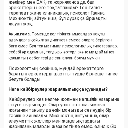
желілер мен БАҚ-та жарияланса да, бұл
әрекеттерін неге тоқтатпайды? Гештальт-
терапевт және клиникалық психолог Галина
Михнюктің айтуынша, бұл сұраққа біржақты
жауап жоқ.
Анықтама.
Төменде келтірілген мысалдар нақты
адамдарға қойылған диагноз немесе оларға берілген
баға емес. Бұл тек ықтимал психологиялық гипотезалар,
себебі әр адамның тағдыры әртүрлі және мұндай мінез-
құлықтың себептері де сан алуан болуы мүмкін.
Психологтың сөзінше, мұндай әрекеттерге
баратын еркектерді шартты түрде бірнеше типке
бөлуге болады.
Неге кейбіреулер жариялылыққа қуанады?
Кейбіреулер кез келген жолмен көпшілік назарына
ілігуге тырысады. Олар үшін тіпті жағымсыз
жағынан танылу да өзін маңызды сезінудің бір
тәсіліне айналады. Михнюктің айтуынша, олар
әлеуметтік желілер мен жаңалықтардағы
жарияланымдарды жаза ретінде емес, өзіндік бір