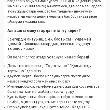
пайдалану арқылы мәжбүрлеу 3 000 АЕК-ке дейінгі (2026
жылы 12 975 000 теңге) айыппұлмен, дәл сол мөлшердегі
түзеу жұмыстарымен, бас бостандығын шектеумен
немесе үш жылға дейінгі мерзімге бас бостандығынан
айырумен жазаланады.
Алғашқы минуттарда не істеу керек?
Заңгердің айтуынша, ең бастысы - үндемей
қалмай, айналадағылардың назарын аударуға
тырысу керек.
Ол келесі алгоритмді ұстануға кеңес береді:
Дауыстап және анық: "Тоқтатыңыз!", "Қолыңызды
тартыңыз!" деп айту.
Қауіпсіз жерге - басқа жолаушыларға, жүргізушіге
немесе кондукторға жақынырақ бару.
Мүмкіндік болса, телефонға дауыс жазуды қосу немесе
болып жатқан жағдайды видеоға түсіру.
Құқық бұзушының белгілерін, автобус немесе вагон
нөмірін, оқиғаның уақыты мен орнын есте сақтау.
Егер қауіпсіздікке нақты қатер төнсе - бірден 102