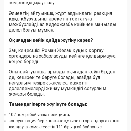
нөміріне қоңырау шалу.
Әлиевтің айтуынша, жұрт алдындағы реакция
құқықбұзушыны әрекетін тоқтатуға
мәжбүрлейді, ал видеожазба кейіннен маңызды
дәлел болуы мүмкін.
Оқиғадан кейін қайда жүгіну керек?
Заң кеңесшісі Роман Желак құқық қорғау
органдарына хабарласуды кейінге қалдырмауға
кеңес береді.
Оның айтуынша, арызды оқиғадан кейін бірден
де, кешірек те беруге болады, алайда бұл
неғұрлым тезірек жасалса, қажетті
дәлелдемелерді жинау мүмкіндігі соғұрлым
жоғары болады.
Төмендегілерге жүгінуге болады:
102 нөмірі бойынша полицияға;
консультация беретін және құзыретті органдарға өтініш
жолдауға көмектесетін 111 бірыңғай байланыс