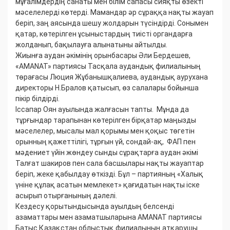
мұғалімдердің санаты мен білім сапасы сияқты өзекті
мәселелерді көтерді. Мамандар әр сұраққа нақты жауап
беріп, заң аясында шешу жолдарын түсіндірді. Сонымен
қатар, көтерілген ұсыныстардың тиісті органдарға
жолданып, бақылауға алынатыны айтылды.
Жиынға аудан әкімінің орынбасары Әли Бердешев,
«AMANAT» партиясы Тасқала аудандық филиалының
төрағасы Люция Жұбанышқалиева, аудандық аурухана
директоры Н.Бралов қатысып, өз салалары бойынша
пікір білдірді.
Іссапар Оян ауылында жалғасын тапты. Мұнда да
тұрғындар тарапынан көтерілген бірқатар маңызды
мәселелер, мысалы мал қорымы мен қоқыс төгетін
орынның қажеттілігі, тұрғын үй, сондай-ақ, ФАП пен
мәдениет үйін жөндеу сынды сұрақтарға аудан әкімі
Талғат шакиров пен сала басшылары нақты жауаптар
беріп, жеке қабылдау өткізді. Бұл – партияның «Халық
үніне құлақ асатын мемлекет» қағидатын нақты іске
асырып отырғанының дәлелі.
Кездесу қорытындысында ауылдың белсенді
азаматтары мен азаматшыларына AMANAT партиясы
Батыс Қазақстан облыстық филиалының атқарушы