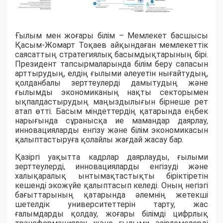
Ғылым мен жоғары білім – Мемлекет басшысы
Қасым-Жомарт Тоқаев айқындаған мемлекеттік
саясаттың стратегиялық басымдықтарының бірі.
Президент тапсырмаларында білім беру сапасын
арттырудың, елдің ғылыми әлеуетін нығайтудың,
қолданбалы зерттеулерді дамытудың және
ғылымды экономиканың нақты секторымен
ықпалдастырудың маңыздылығын бірнеше рет
атап өтті. Басым міндеттердің қатарында еңбек
нарығында сұранысқа ие мамандар даярлау,
инновацияларды енгізу және білім экономикасын
қалыптастыруға қолайлы жағдай жасау бар.
Қазіргі уақытта кадрлар даярлауды, ғылыми
зерттеулерді, инновацияларды енгізуді және
халықаралық ынтымақтастықты біріктіретін
кешенді экожүйе қалыптасып келеді. Оның негізгі
бағыттарының қатарында әлемнің жетекші
шетелдік университеттерін тарту, жас
ғалымдарды қолдау, жоғары білімді цифрлық