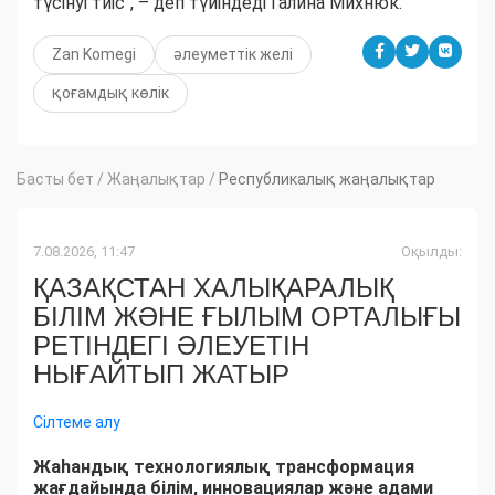
түсінуі тиіс", – деп түйіндеді Галина Михнюк.
Zan Komegi
әлеуметтік желі
қоғамдық көлік
Басты бет
/
Жаңалықтар
/
Республикалық жаңалықтар
7.08.2026, 11:47
Оқылды:
ҚАЗАҚСТАН ХАЛЫҚАРАЛЫҚ
БІЛІМ ЖӘНЕ ҒЫЛЫМ ОРТАЛЫҒЫ
РЕТІНДЕГІ ӘЛЕУЕТІН
НЫҒАЙТЫП ЖАТЫР
Сілтеме алу
Жаһандық технологиялық трансформация
жағдайында білім, инновациялар және адами