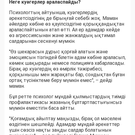
Неге куәгерлер араласпайды?
Психологтың айтуынша, куәгерлердің
әрекетсіздігінің де бірыңғай себебі жоқ. Маман
әйелдер көбіне өз қауіпсіздігіне қорыққандықтан
араласпайтынын атап өтті. Ал ер адамдар кейде
өз агрессиясынан және жанжалдың ықтимал
салдарынан сескенуі мүмкін.
"Өз шекарасын дұрыс қорғай алатын және
эмоциясын тізгіндей білетін адам көбіне араласып,
көмек шақырады немесе полицияға хабарласады.
Бірақ әр куәгердің өз өмірлік тәжірибесі,
қорқынышы мен жарақаты бар, сондықтан бұған
ортақ түсініктеме беру мүмкін емес", – дейді
маман.
Бұл ретте психолог мұндай қылмыстардың тиімді
профилактикасы жазаның бұлтартпастығынсыз
мүмкін еместігін баса айтты.
"Қоғамдық айыптау маңызды, бірақ ол мәселені
өздігінен шешпейді. Адамдар мұндай әрекеттер
үшін сөзсіз нақты заңды салдар болатынын