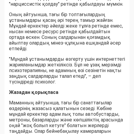
"нарциссистік қолдау" ретінде қабылдауы мүмкін.
Оның айтуынша, тағы бір топтағылардың
ұстанымдары қасаң әрі терең тамыр жайған.
Мұндай еркектер әйелді жеке тұлға ретінде емес,
нысан немесе ресурс ретінде қабылдайтын
ортада өскен. Соның салдарынан қоғамдық
айыптау олардың мінез-құлқына ешқандай әсер
етпейді.
"Мұндай ұстанымдарды өзгерту үшін интернеттегі
жарияланымдар жеткіліксіз. Бұл не ұзақ мерзімді
психотерапияны, не адамның өзі сезінетін нақты
заңдық салдарларды талап етеді", – деп
түсіндіреді психолог.
Жазадан қорықпаса
Маманның айтуынша, тағы бір санаттағылар
өздерінің жазасыз қалатынын сезеді. Көбіне
мұндай еркектер адам лық толы автобустарды,
метроны, базарларды және көпшіліктің арасында
оңай "жоқ болып кетуге" болатын жерлерді
таңдайды. Олар бейнебақылау камераларын