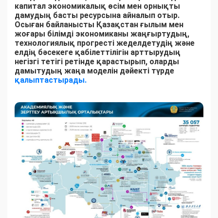
капитал экономикалық өсім мен орнықты
дамудың басты ресурсына айналып отыр.
Осыған байланысты Қазақстан ғылым мен
жоғары білімді экономиканы жаңғыртудың,
технологиялық прогресті жеделдетудің және
елдің бәсекеге қабілеттілігін арттырудың
негізгі тетігі ретінде қарастырып, оларды
дамытудың жаңа моделін дәйекті түрде
қалыптастырады.