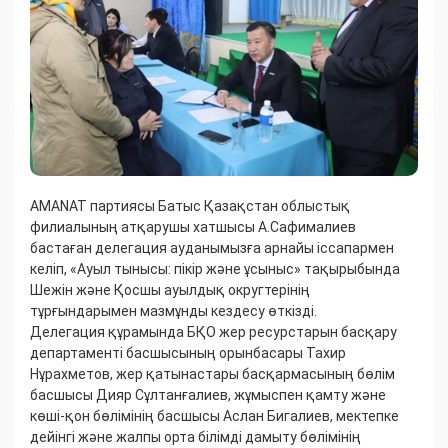
AMANAT партиясы Батыс Қазақстан облыстық
филиалының атқарушы хатшысы А.Сафималиев
бастаған делегация ауданымызға арнайы іссапармен
келіп, «Ауыл тынысы: пікір және ұсыныс» тақырыбында
Шежін және Қосшы ауылдық округтерінің
тұрғындарымен мазмұнды кездесу өткізді.
Делегация құрамында БҚО жер ресурстарын басқару
департаменті басшысының орынбасары Тахир
Нұрахметов, жер қатынастары басқармасының бөлім
басшысы Дияр Сұлтанғалиев, жұмыспен қамту және
көші-қон бөлімінің басшысы Аслан Бигалиев, мектепке
дейінгі және жалпы орта білімді дамыту бөлімінің