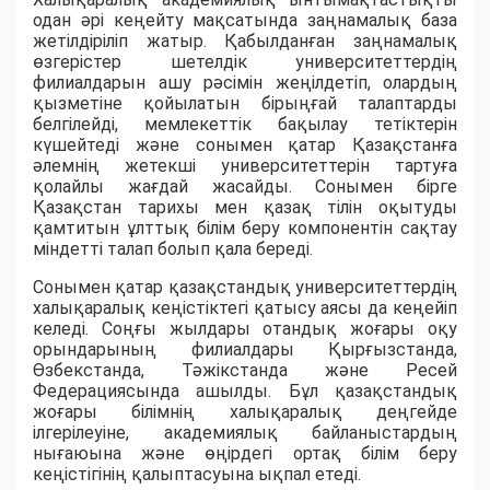
одан әрі кеңейту мақсатында заңнамалық база
жетілдіріліп жатыр. Қабылданған заңнамалық
өзгерістер шетелдік университеттердің
филиалдарын ашу рәсімін жеңілдетіп, олардың
қызметіне қойылатын бірыңғай талаптарды
белгілейді, мемлекеттік бақылау тетіктерін
күшейтеді және сонымен қатар Қазақстанға
әлемнің жетекші университеттерін тартуға
қолайлы жағдай жасайды. Сонымен бірге
Қазақстан тарихы мен қазақ тілін оқытуды
қамтитын ұлттық білім беру компонентін сақтау
міндетті талап болып қала береді.
Сонымен қатар қазақстандық университеттердің
халықаралық кеңістіктегі қатысу аясы да кеңейіп
келеді. Соңғы жылдары отандық жоғары оқу
орындарының филиалдары Қырғызстанда,
Өзбекстанда, Тәжікстанда және Ресей
Федерациясында ашылды. Бұл қазақстандық
жоғары білімнің халықаралық деңгейде
ілгерілеуіне, академиялық байланыстардың
нығаюына және өңірдегі ортақ білім беру
кеңістігінің қалыптасуына ықпал етеді.