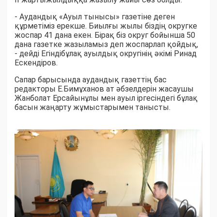
- Аудандық «Ауыл тынысы» газетіне деген
құрметіміз ерекше. Биылғы жылы біздің округке
жоспар 41 дана екен. Бірақ біз округ бойынша 50
дана газетке жазыламыз деп жоспарлап қойдық,
- дейді Егіндібұлақ ауылдық округінің әкімі Ринад
Ескендіров.
Сапар барысында аудандық газеттің бас
редакторы Е.Бимұханов ат әбзелдерін жасаушы
Жанболат Ерсайынұлы мен ауыл іргесіндегі бұлақ
басын жаңарту жұмыстарымен танысты.