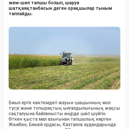
жем-шөп тапшы болып, шаруа
шатқаяқтанбасын деген орақшылар тыным
таппайды.
Биыл ерте көктемдегі жауын-шашынның мол
түсуі және топырақтың ылғалдылығының жақсы
сақталуына байланысты өңірде шөп шүйгін.
Өткен қыста мал азығынан тапшылық көрген
Жәнібек, Бөкей ордасы, Казталов аудандарында