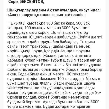
Серік БЕКСЕЙІТОВ,
Шыңғырлау ауданы Ақтау ауылдық округіндегі
«Азат» шаруа қожалығының жетекшісі:
– Биылғы қыстаққа 300 бас ірі қара, 500 уақ
жандық, 100 жылқы малына 3000 бума шөп
дайындауымыз керек. Шөптің шығымы әр
гектарына 10 центнерден шабылуда. Шүйгін шөпті
артығымен дайындауға бел байладық. Техника
сайлы, төрт тракторшы шабындықта еңбек
көрігін қыздыруда. Қазірдің өзінде шаруаны
еңсеру қарқынды. Жаздың аптап ыстығына
қарамай, қурап кетпей тұрып шауып, тасып алу да
оңай шаруа емес. Өткен жылы бірінші рет суданка
шөбін егіп, екі рет орып алдым. Жақсы өнім береді
екен. Содан биыл екінші мәрте 100 гектарға
суданка өсірдім. Шамамен 100 гектардан бір мың
бума шөп түседі. Жалпы біздің ауылдың шаруа
жігіттері екпе шөп егуді әлдеқашан қолға алды.
Қазіргі науқан кезінде де, былайғы уақытта да бір-
бірімізді қолдап, қажет болғанда көмегімізді
бұлдамай береміз. Ауылда бума шөп бағасы 3000
теңге шамасында. Бұдан жоғары көтерілген