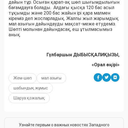
дайын тұр. Осыған қарап-ақ шөп шығымдылығын
бағамдауға болады. Алдағы қысқа 120 бас асыл
тұқымды және 200 бас жайын ірі қара малмен
кіреміз деп жоспарладық. Жалпы жыл жарымдық
мал азығын дайындауды мақсат-меже етудеміз.
Шөпті молынан дайындасақ, еш ұтылмасымыз
анық.
Гүлбаршын ДЫБЫСҚАЛИҚЫЗЫ,
«Орал өңірі»
Жем-шөп
мал азығы
шабындық жұмыс
Шаруа қожалық
Узнайте первым о важных новостях Западного