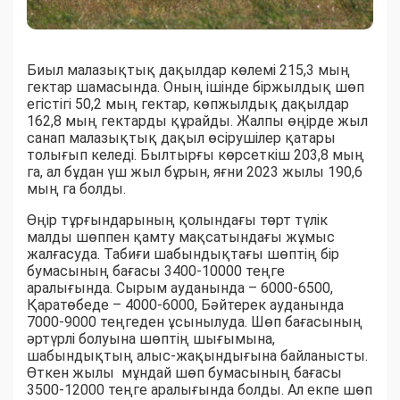
Биыл малазықтық дақылдар көлемі 215,3 мың
гектар шамасында. Оның ішінде біржылдық шөп
егістігі 50,2 мың гектар, көпжылдық дақылдар
162,8 мың гектарды құрайды. Жалпы өңірде жыл
санап малазықтық дақыл өсірушілер қатары
толығып келеді. Былтырғы көрсеткіш 203,8 мың
га, ал бұдан үш жыл бұрын, яғни 2023 жылы 190,6
мың га болды.
Өңір тұрғындарының қолындағы төрт түлік
малды шөппен қамту мақсатындағы жұмыс
жалғасуда. Табиғи шабындықтағы шөптің бір
бумасының бағасы 3400-10000 теңге
аралығында. Сырым ауданында – 6000-6500,
Қаратөбеде – 4000-6000, Бәйтерек ауданында
7000-9000 теңгеден ұсынылуда. Шөп бағасының
әртүрлі болуына шөптің шығымына,
шабындықтың алыс-жақындығына байланысты.
Өткен жылы мұндай шөп бумасының бағасы
3500-12000 теңге аралығында болды. Ал екпе шөп