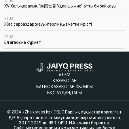
14:30
XV Халықаралық “舞蹈世界 Удао шыжие” атты би байқауы
11:30
Жас сарбаздар жауынгерлік қызметке кірісті
10:30
Ел ағасына құрмет
ӘЛЕМ
ҚАЗАҚСТАН
БАТЫС ҚАЗАҚСТАН ОБЛЫСЫ
БҚО АУДАНДАРЫ
© 2024. «Zhaikpress.kz». ЖШС Барлық құқықтар қорғалған.
ҚР Ақпарат және коммуникациялар министрлігінің
30.01.2019 ж. № 17490-ИА куәлігі берілген.
Сайт материалдарын коммерциялық не басқа