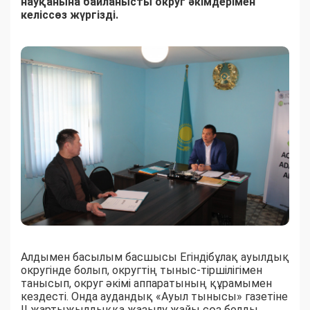
науқанына байланысты округ әкімдерімен
келіссөз жүргізді.
Алдымен басылым басшысы Егіндібұлақ ауылдық
округінде болып, округтің тыныс-тіршілігімен
танысып, округ әкімі аппаратының құрамымен
кездесті. Онда аудандық «Ауыл тынысы» газетіне
ІІ жартыжылдыққа жазылу жайы сөз болды.