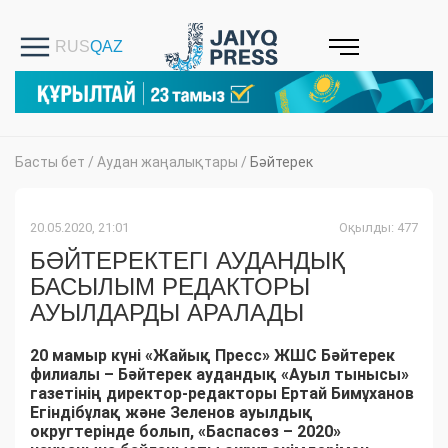
Басты бет
/
Аудан жаңалықтары
/
Бәйтерек
20.05.2020, 21:01
Оқылды: 477
БӘЙТЕРЕКТЕГІ АУДАНДЫҚ
БАСЫЛЫМ РЕДАКТОРЫ
АУЫЛДАРДЫ АРАЛАДЫ
20 мамыр күні «Жайық Пресс» ЖШС Бәйтерек
филиалы – Бәйтерек аудандық «Ауыл тынысы»
газетінің директор-редакторы Ертай Бимұханов
Егіндібұлақ және Зеленов ауылдық
округтерінде болып, «Баспасөз – 2020»