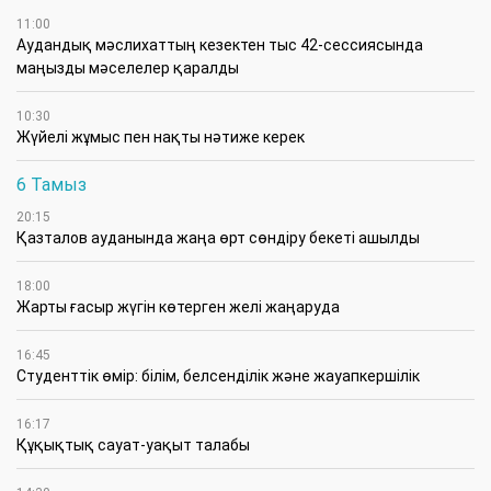
11:00
Аудандық мәслихаттың кезектен тыс 42-сессиясында
маңызды мәселелер қаралды
10:30
Жүйелі жұмыс пен нақты нәтиже керек
6 Тамыз
20:15
Қазталов ауданында жаңа өрт сөндіру бекеті ашылды
18:00
Жарты ғасыр жүгін көтерген желі жаңаруда
16:45
Студенттік өмір: білім, белсенділік және жауапкершілік
16:17
Құқықтық сауат-уақыт талабы