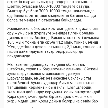
өсіретін шаруашылықтар өздерінен артылған
шөптің бумасын 6000-10000 теңгеге сатуда.
Былтыр бұл баға 7000-10000 теңге шамасында
еді. Биыл шөптің шығымдылығы бағаны сәл де
болса, төмендетіп отырғаны байқалады.
Жылма-жыл облысқа көктемгі далалық және егін
ору жұмысын жүргізуге жеңілдетілген бағамен
дизель отыны бөлінеді. Биылғы көктемгі жұмыса
10,5 мың тонна, егін оруға 11,2 мың тонна бөлінді.
Жеңілдетілген дизель отынның 2,1 мың тоннасын
пішен дайындаушы тауар өндірушілер де
пайдалануда.
Мал азығын дайындау науқаны облыстық
штабтың тұрақты бақылауына алынған. Өйткені
ауыл шаруашылығы саласының дамуы
шаруалардың еңбек нәтижесіне байланысты
екені белгілі. Ауыл-аудандар биыл мал азығынан
тапшылық көрмейтін сыңайлы. Шөпшілердің
жем-шөп дайындау қарқыны соны аңғартқандай.
Қара суық күзге дейін бір жылдық емес, жыл
жарымдық шөп қоры дайын боларына сенім бар.