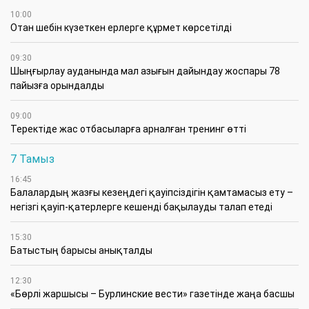
10:00
Отан шебін күзеткен ерлерге құрмет көрсетілді
09:30
​Шыңғырлау ауданында мал азығын дайындау жоспары 78
пайызға орындалды
09:00
​Теректіде жас отбасыларға арналған тренинг өтті
7 Тамыз
16:45
Балалардың жазғы кезеңдегі қауіпсіздігін қамтамасыз ету –
негізгі қауіп-қатерлерге кешенді бақылауды талап етеді
15:30
Батыстың барысы анықталды
12:30
«Бөрлі жаршысы – Бурлинские вести» газетінде жаңа басшы