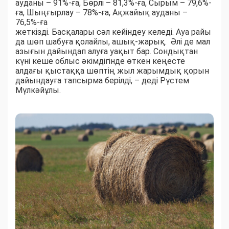
ауданы – 91%-ға, Бөрлі – 81,3%-ға, Сырым – 79,6%-
ға, Шыңғырлау – 78%-ға, Ақжайық ауданы –
76,5%-ға
жеткізді. Басқалары сәл кейіндеу келеді. Ауа райы
да шөп шабуға қолайлы, ашық-жарық. Әлі де мал
азығын дайындап алуға уақыт бар. Сондықтан
күні кеше облыс әкімдігінде өткен кеңесте
алдағы қыстаққа шөптің жыл жарымдық қорын
дайындауға тапсырма берілді, – деді Рүстем
Мүлкәйұлы.