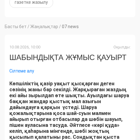
газетке жазылу
Басты бет
/
Жаңалықтар
/
07 news
10.08.2026, 10:00
Оқылды:
ШАБЫНДЫҚТА ЖҰМЫС ҚАУЫРТ
Сілтеме алу
Көпшіліктің қазір уақыт қысқарған деген
сөзінің жаны бар секілді. Жарқыраған жаздың
екі айы зырылдап өте шықты. Ауылдағы шаруа
баққан жандар қыстық мал азығын
дайындауға қарқын үстеді. Шаруа
қожалықтарына қоса шай-суын малмен
айырып отырған отбасылар да шөбін шауып,
пішен ауласына тасуда. Әйтпесе «кәрі құда»
келіп, қаһарына мінгенде, шөбі жоқтың
қысылып қалатыны рас. Сондықтан қыста