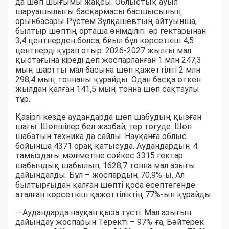
да шөп шығымы жақсы. Облыстық ауыл
шаруашылығы басқармасы басшысының
орынбасары Рүстем Зұлқашевтың айтуынша,
былтыр шөптің орташа өнімділігі әр гектарынан
3,4 центнерден болса, биыл бұл көрсеткіш 4,5
центнерді құрап отыр. 2026-2027 жылғы мал
қыстағына кіреді деп жоспарланған 1 млн 247,3
мың шартты мал басына шөп қажеттілігі 2 млн
298,4 мың тоннаны құрайды. Одан басқа өткен
жылдан қалған 141,5 мың тонна шөп сақтаулы
тұр.
Қазіргі кезде аудандарда шөп шабудың қызған
шағы. Шөпшілер бел жазбай, тер төгуде. Шөп
шабатын техника да сайлы. Науқанға облыс
бойынша 4371 орақ қатысуда. Аудандардың 4
тамыздағы мәліметіне сәйкес 3315 гектар
шабындық шабылып, 1628,7 тонна мал азығы
дайындалды. Бұл – жоспардың 70,9%-ы. Ал
былтырғыдан қалған шөпті қоса есептегенде
аталған көрсеткіш қажеттіліктің 77%-ын құрайды.
– Аудандарда науқан қыза түсті. Мал азығын
дайындау жоспарын Теректі – 97%-ға, Бәйтерек