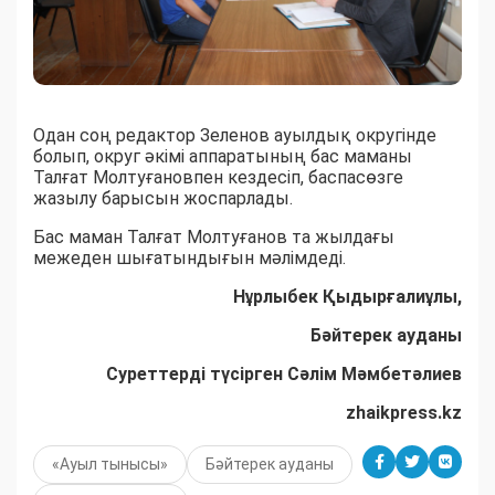
Одан соң редактор Зеленов ауылдық округінде
болып, округ әкімі аппаратының бас маманы
Талғат Молтуғановпен кездесіп, баспасөзге
жазылу барысын жоспарлады.
Бас маман Талғат Молтуғанов та жылдағы
межеден шығатындығын мәлімдеді.
Нұрлыбек Қыдырғалиұлы,
Бәйтерек ауданы
Суреттерді түсірген Сәлім Мәмбетәлиев
zhaikpress.kz
«Ауыл тынысы»
Бәйтерек ауданы