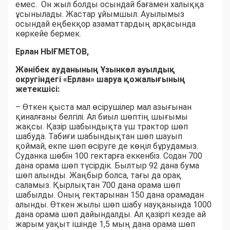
емес. Он жыл болды осындай бағамен халыққа
ұсынылады. Жастар ұйымшыл. Ауылымыз
осындай еңбекқор азаматтардың арқасында
көркейе бермек.
Ерлан НЫҒМЕТОВ,
Жәнібек ауданының Ұзынкөл ауылдық
округіндегі «Ерлан» шаруа қожалығының
жетекшісі:
– Өткен қыста мал өсірушілер мал азығынан
қиналғаны белгілі. Ал биыл шөптің шығымы
жақсы. Қазір шабындықта үш трактор шөп
шабуда. Табиғи шабындықтан шөп шауып
қоймай, екпе шөп өсіруге де көңіл бұрудамыз.
Суданка шөбін 100 гектарға еккенбіз. Содан 700
дана орама шөп түсірдік. Былтыр 92 дана бума
шөп алынды. Жаңбыр болса, тағы да орақ
саламыз. Қырлықтан 700 дана орама шөп
шабылды. Оның гектарынан 150 дана орамадан
алынды. Өткен жылы шөп шабу науқанында 1000
дана орама шөп дайындалды. Ал қазіргі кезде ай
жарым уақыт ішінде 1,5 мың дана орама шөп