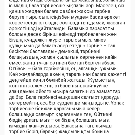
ісіміздің бала тәрбиесіне ықпалы зор. Мәселен, сіз
қанша жерден балаға сөзбен жақсы тәрбие
беруге тырысып, ісіңізбен мүлдем басқа әрекет
көрсетсеңіз ол сіздің сөзіңізді тыңдамай, жасаған
әрекетіңізді қайталайды. Баламыз парасатты
болсын десек бірінші өзімізді тәрбиелеген жөн.
Біздің күнделікті жүріс-тұрысымыз, мінез-
құлқымыз да балаға әсер етеді. «Тәрбие – тал
бесіктен басталады» демекші, тәрбиені
балаңыздың жаман қылығын көргеннен кейін
емес, жаңа туған сәтінен бастап берген абзал.
Отбасы – бала тәрбиесінің ең алғашқы ұжымы.
Кей жағдайларда әкенің тарапынан балаға қажетті
деңгейде көңіл бөлінбей жатады. Жұмыстың
көптігін желеу етіп, отбасының жай-күйіне
алаңдамай, әйелге ысыра салатын ер азаматтар
да бар. Бала тәрбиесі ешқашан салғырт қарауды
көтермейтін, аса бір күрделі де маңызды іс. Ұрпақ
тәрбиесіне бейжай қарағанымыз келер
болашаққа салғырт қарағанмен тең. Өйткені
біздің ұрпағымыз – ол біздің болашағымыз,
ізіміздің жалғаушысы. Баласына тағылымды
тәрбие беріп, барлық жақсылықты бойына