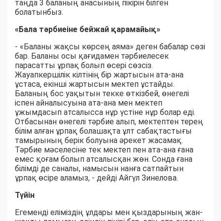
таңда 3 баланың анасының пікірін білген
болатынбыз.
«Бала тәрбиеіне бейжай қарамайық»
- «Баланы жақсы көрсең аяма» деген бабалар сөзі
бар. Баланы осы қағидамен тәрбиелесек
парасатты ұрпақ болып өсері сөзсіз.
Жауапкершілік кілтінің бір жартысын ата-ана
ұстаса, екінші жартысын мектеп ұстайды.
Баланың бос уақытын текке өткізбей, өнегелі
іспен айналысуына ата-ана мен мектеп
ұжымдасып атсалысса нұр үстіне нұр болар еді.
Отбасынан өнегелі тәрбие алып, мектептен терең
білім алған ұрпақ болашақта ұлт сабақтастығы
тамырының берік болуына әрекет жасамақ.
Тәрбие мәселесіне тек мектеп пен ата-ана ғана
емес қоғам болып атсалысқан жөн. Сонда ғана
білімді де саналы, намысын нанға сатпайтын
ұрпақ өсіре аламыз, - дейді Айгүл Зинелова.
Түйін
Егеменді еліміздің ұлдары мен қыздарының жан-