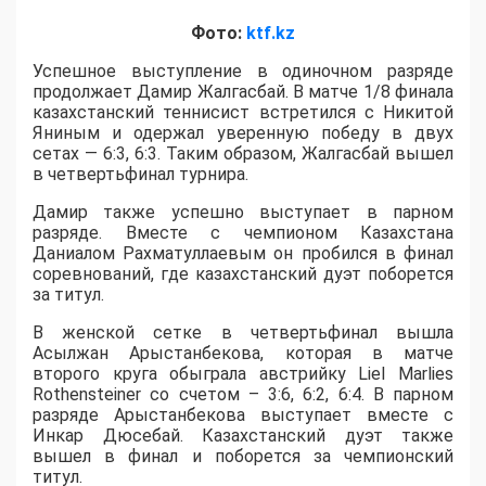
Фото:
ktf.kz
Успешное выступление в одиночном разряде
продолжает Дамир Жалгасбай. В матче 1/8 финала
казахстанский теннисист встретился с Никитой
Яниным и одержал уверенную победу в двух
сетах — 6:3, 6:3. Таким образом, Жалгасбай вышел
в четвертьфинал турнира.
Дамир также успешно выступает в парном
разряде. Вместе с чемпионом Казахстана
Даниалом Рахматуллаевым он пробился в финал
соревнований, где казахстанский дуэт поборется
за титул.
В женской сетке в четвертьфинал вышла
Асылжан Арыстанбекова, которая в матче
второго круга обыграла австрийку Liel Marlies
Rothensteiner со счетом – 3:6, 6:2, 6:4. В парном
разряде Арыстанбекова выступает вместе с
Инкар Дюсебай. Казахстанский дуэт также
вышел в финал и поборется за чемпионский
титул.