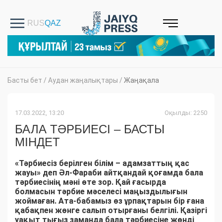
Басты бет
/
Аудан жаңалықтары
/
Жаңақала
17.03.2022, 13:20
Оқылды: 2250
БАЛА ТӘРБИЕСІ – БАСТЫ
МІНДЕТ
«Тәрбиесіз берілген білім – адамзаттың қас
жауы» деп Әл-Фараби айтқандай қоғамда бала
тәрбиесінің мәні өте зор. Қай ғасырда
болмасын тәрбие мәселесі маңыздылығын
жоймаған. Ата-бабамыз өз ұрпақтарын бір ғана
қабақпен жөнге салып отырғаны белгілі. Қазіргі
уақыт тығыз заманда бала тәрбиесіне жөнді