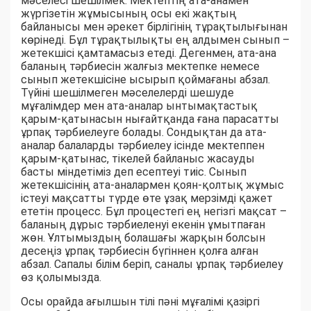
мәселесі шешілмек. Мектептің ата-анамен
жүргізетін жұмысының осы екі жақтың
байланысы мен әрекет бірлігінің тұрақтылығынан
көрінеді. Бұл тұрақтылықты ең алдымен сынып –
жетекшісі қамтамасыз етеді. Дегенмен, ата-ана
баланың тәрбиесін жалғыз мектепке немесе
сынып жетекшісіне ысырып қоймағаны абзал.
Түйіні шешілмеген мәселелерді шешуде
мұғалімдер мен ата-аналар ынтымақтастық
қарым-қатынасын нығайтқанда ғана парасатты
ұрпақ тәрбиелеуге болады. Сондықтан да ата-
аналар балаларды тәрбиелеу ісінде мектеппен
қарым-қатынас, тікелей байланыс жасауды
басты міндетіміз деп есептеуі тиіс. Сынып
жетекшісінің ата-аналармен қоян-қолтық жұмыс
істеуі мақсатты түрде өте ұзақ мерзімді қажет
ететін процесс. Бұл процестегі ең негізгі мақсат –
баланың дұрыс тәрбиеленуі екенін ұмытпаған
жөн. Ұлтымыздың болашағы жарқын болсын
десеңіз ұрпақ тәрбиесін бүгіннен қолға алған
абзал. Сапалы білім беріп, саналы ұрпақ тәрбиелеу
өз қолымызда.
Осы орайда ағылшын тілі пәні мұғалімі қазіргі