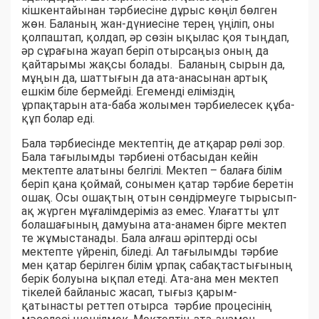
кішкентайынан тәрбиесіне дұрыс көңіл бөлген
жөн. Баланың жан-дүниесіне терең үңіліп, оны
қолпаштап, қолдап, әр сөзін ықылас қоя тыңдап,
әр сұрағына жауап беріп отырсаңыз оның да
қайтарымы жақсы болады. Баланың сырын да,
мұңын да, шаттығын да ата-анасынан артық
ешкім біле бермейді. Егеменді еліміздің
ұрпақтарын ата-баба жолымен тәрбиелесек құба-
құп болар еді.
Бала тәрбиесінде мектептің де атқарар рөлі зор.
Бала тағылымды тәрбиені отбасыдан кейін
мектепте алатыны белгілі. Мектеп – балаға білім
беріп қана қоймай, сонымен қатар тәрбие беретін
ошақ. Осы ошақтың отын сөндірмеуге тырысып-
ақ жүрген мұғалімдеріміз аз емес. Ұлағатты ұлт
болашағының дамуына ата-анамен бірге мектеп
те жұмыстанады. Бала алғаш әріптерді осы
мектепте үйреніп, біледі. Ал тағылымды тәрбие
мен қатар берілген білім ұрпақ сабақтастығының
берік болуына ықпал етеді. Ата-ана мен мектеп
тікелей байланыс жасап, тығыз қарым-
қатынасты реттеп отырса тәрбие процесінің