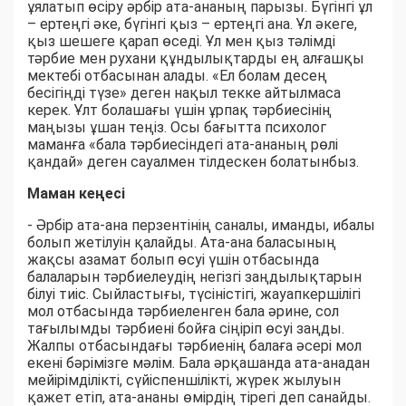
ұялатып өсіру әрбір ата-ананың парызы. Бүгінгі ұл
– ертеңгі әке, бүгінгі қыз – ертеңгі ана. Ұл әкеге,
қыз шешеге қарап өседі. Ұл мен қыз тәлімді
тәрбие мен рухани құндылықтарды ең алғашқы
мектебі отбасынан алады. «Ел болам десең
бесігіңді түзе» деген нақыл текке айтылмаса
керек. Ұлт болашағы үшін ұрпақ тәрбиесінің
маңызы ұшан теңіз. Осы бағытта психолог
маманға «бала тәрбиесіндегі ата-ананың рөлі
қандай» деген сауалмен тілдескен болатынбыз.
Маман кеңесі
- Әрбір ата-ана перзентінің саналы, иманды, ибалы
болып жетілуін қалайды. Ата-ана баласының
жақсы азамат болып өсуі үшін отбасында
балаларын тәрбиелеудің негізгі заңдылықтарын
білуі тиіс. Сыйластығы, түсіністігі, жауапкершілігі
мол отбасында тәрбиеленген бала әрине, сол
тағылымды тәрбиені бойға сіңіріп өсуі заңды.
Жалпы отбасындағы тәрбиенің балаға әсері мол
екені бәрімізге мәлім. Бала әрқашанда ата-анадан
мейірімділікті, сүйіспеншілікті, жүрек жылуын
қажет етіп, ата-ананы өмірдің тірегі деп санайды.