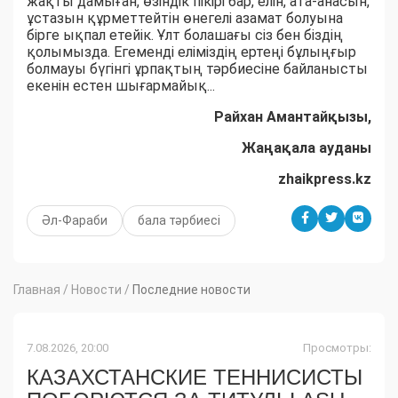
жақты дамыған, өзіндік пікірі бар, елін, ата-анасын,
ұстазын құрметтейтін өнегелі азамат болуына
бірге ықпал етейік. Ұлт болашағы сіз бен біздің
қолымызда. Егеменді еліміздің ертеңі бұлыңғыр
болмауы бүгінгі ұрпақтың тәрбиесіне байланысты
екенін естен шығармайық...
Райхан Амантайқызы,
Жаңақала ауданы
zhaikpress.kz
Әл-Фараби
бала тәрбиесі
Главная
/
Новости
/
Последние новости
7.08.2026, 20:00
Просмотры:
КАЗАХСТАНСКИЕ ТЕННИСИСТЫ