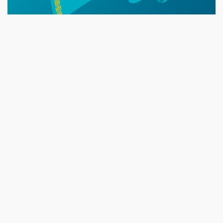
07 NEWS
7 Тамыз
23:45
​Теректіде жас отбасыларға арналған тренинг өтті
16:45
Балалардың жазғы кезеңдегі қауіпсіздігін қамтамасыз ету –
негізгі қауіп-қатерлерге кешенді бақылауды талап етеді
15:30
Батыстың барысы анықталды