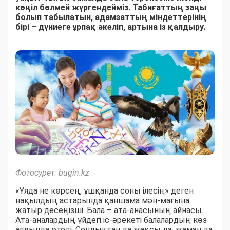
көңіл бөлмей жүргендейміз. Табиғаттың заңы
болып табылатын, адамзаттың міндеттерінің
бірі – дүниеге ұрпақ әкеліп, артына із қалдыру.
Фотосурет: bugin.kz
«Ұяда не көрсең, ұшқанда соны ілесің» деген
нақылдың астарында қаншама мән-мағына
жатыр десеңізші. Бала – ата-анасының айнасы.
Ата-аналардың үйдегі іс-әрекеті балалардың көз
алдында өтеді. Сондықтан да жақсы да, жаман да