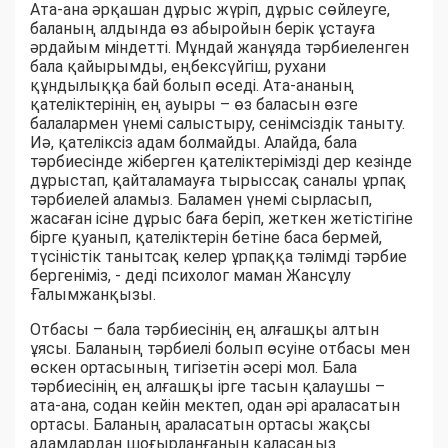
Ата-ана әрқашан дұрыс жүріп, дұрыс сөйлеуге,
баланың алдында өз абыройын берік ұстауға
әрдайым міндетті. Мұндай жанұяда тәрбиеленген
бала қайырымды, еңбексүйгіш, рухани
құндылыққа бай болып өседі. Ата-ананың
қателіктерінің ең ауыры – өз баласын өзге
балалармен үнемі салыстыру, сенімсіздік таныту.
Иә, қателіксіз адам болмайды. Алайда, бала
тәрбиесінде жіберген қателіктерімізді дер кезінде
дұрыстап, қайталамауға тырыссақ саналы ұрпақ
тәрбиелей аламыз. Баламен үнемі сырласып,
жасаған ісіне дұрыс баға беріп, жеткен жетістігіне
бірге қуанып, қателіктерін бетіне баса бермей,
түсіністік танытсақ келер ұрпаққа тәлімді тәрбие
бергеніміз, - деді психолог маман Жансұлу
Ғалымжанқызы.
Отбасы – бала тәрбиесінің ең алғашқы алтын
ұясы. Баланың тәрбиелі болып өсуіне отбасы мен
өскен ортасының тигізетін әсері мол. Бала
тәрбиесінің ең алғашқы ірге тасын қалаушы –
ата-ана, содан кейін мектеп, одан әрі араласатын
ортасы. Баланың араласатын ортасы жақсы
адамдардан шоғырланғанын қаласаңыз