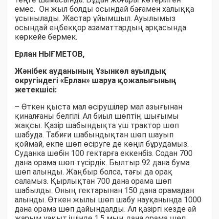
емес. Он жыл болды осындай бағамен халыққа
ұсынылады. Жастар ұйымшыл. Ауылымыз
осындай еңбекқор азаматтардың арқасында
көркейе бермек.
Ерлан НЫҒМЕТОВ,
Жәнібек ауданының Ұзынкөл ауылдық
округіндегі «Ерлан» шаруа қожалығының
жетекшісі:
– Өткен қыста мал өсірушілер мал азығынан
қиналғаны белгілі. Ал биыл шөптің шығымы
жақсы. Қазір шабындықта үш трактор шөп
шабуда. Табиғи шабындықтан шөп шауып
қоймай, екпе шөп өсіруге де көңіл бұрудамыз.
Суданка шөбін 100 гектарға еккенбіз. Содан 700
дана орама шөп түсірдік. Былтыр 92 дана бума
шөп алынды. Жаңбыр болса, тағы да орақ
саламыз. Қырлықтан 700 дана орама шөп
шабылды. Оның гектарынан 150 дана орамадан
алынды. Өткен жылы шөп шабу науқанында 1000
дана орама шөп дайындалды. Ал қазіргі кезде ай
жарым уақыт ішінде 1,5 мың дана орама шөп