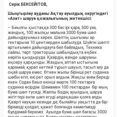
Серік БЕКСЕЙІТОВ,
Шыңғырлау ауданы Ақтау ауылдық округіндегі
«Азат» шаруа қожалығының жетекшісі:
– Биылғы қыстаққа 300 бас ірі қара, 500 уақ
жандық, 100 жылқы малына 3000 бума шөп
дайындауымыз керек. Шөптің шығымы әр
гектарына 10 центнерден шабылуда. Шүйгін шөпті
артығымен дайындауға бел байладық. Техника
сайлы, төрт тракторшы шабындықта еңбек
көрігін қыздыруда. Қазірдің өзінде шаруаны
еңсеру қарқынды. Жаздың аптап ыстығына
қарамай, қурап кетпей тұрып шауып, тасып алу да
оңай шаруа емес. Өткен жылы бірінші рет суданка
шөбін егіп, екі рет орып алдым. Жақсы өнім береді
екен. Содан биыл екінші мәрте 100 гектарға
суданка өсірдім. Шамамен 100 гектардан бір мың
бума шөп түседі. Жалпы біздің ауылдың шаруа
жігіттері екпе шөп егуді әлдеқашан қолға алды.
Қазіргі науқан кезінде де, былайғы уақытта да бір-
бірімізді қолдап, қажет болғанда көмегімізді
бұлдамай береміз. Ауылда бума шөп бағасы 3000
теңге шамасында. Бұдан жоғары көтерілген