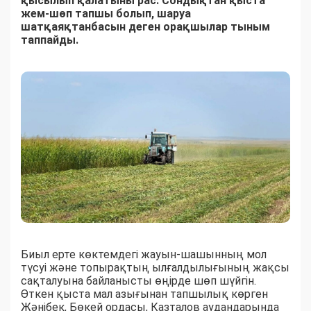
қысылып қалатыны рас. Сондықтан қыста
жем-шөп тапшы болып, шаруа
шатқаяқтанбасын деген орақшылар тыным
таппайды.
Биыл ерте көктемдегі жауын-шашынның мол
түсуі және топырақтың ылғалдылығының жақсы
сақталуына байланысты өңірде шөп шүйгін.
Өткен қыста мал азығынан тапшылық көрген
Жәнібек, Бөкей ордасы, Казталов аудандарында