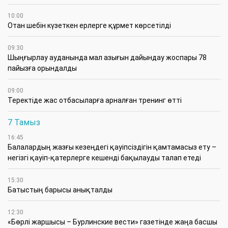
10:00
Отан шебін күзеткен ерлерге құрмет көрсетілді
09:30
​Шыңғырлау ауданында мал азығын дайындау жоспары 78
пайызға орындалды
09:00
​Теректіде жас отбасыларға арналған тренинг өтті
7 Тамыз
16:45
Балалардың жазғы кезеңдегі қауіпсіздігін қамтамасыз ету –
негізгі қауіп-қатерлерге кешенді бақылауды талап етеді
15:30
Батыстың барысы анықталды
12:30
«Бөрлі жаршысы – Бурлинские вести» газетінде жаңа басшы