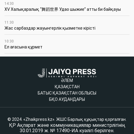
14:30
XV Халықаралық “舞蹈世界 Удао шыжие” атты би байқауы
11:30
Жас сарбаздар жауынгерлік қызметке кірісті
10:30
Ел ағасына құрмет
ӘЛЕМ
ҚАЗАҚСТАН
БАТЫС ҚАЗАҚСТАН ОБЛЫСЫ
БҚО АУДАНДАРЫ
© 2024. «Zhaikpress.kz». ЖШС Барлық құқықтар қорғалған.
ҚР Ақпарат және коммуникациялар министрлігінің
30.01.2019 ж. № 17490-ИА куәлігі берілген.