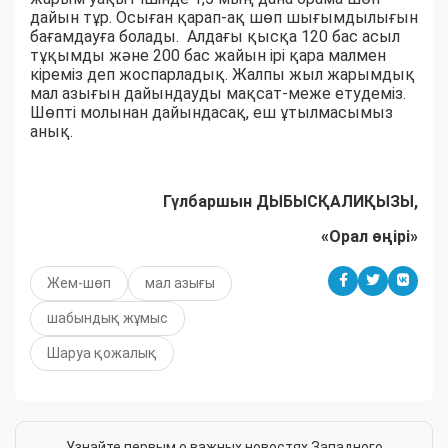
дайын тұр. Осыған қарап-ақ шөп шығымдылығын
бағамдауға болады. Алдағы қысқа 120 бас асыл
тұқымды және 200 бас жайын ірі қара малмен
кіреміз деп жоспарладық. Жалпы жыл жарымдық
мал азығын дайындауды мақсат-меже етудеміз.
Шөпті молынан дайындасақ, еш ұтылмасымыз
анық.
Гүлбаршын ДЫБЫСҚАЛИҚЫЗЫ,
«Орал өңірі»
Жем-шөп
мал азығы
шабындық жұмыс
Шаруа қожалық
Узнайте первым о важных новостях Западного