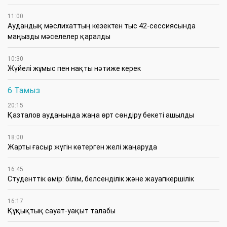
11:00
Аудандық мәслихаттың кезектен тыс 42-сессиясында
маңызды мәселелер қаралды
10:30
Жүйелі жұмыс пен нақты нәтиже керек
6 Тамыз
20:15
Қазталов ауданында жаңа өрт сөндіру бекеті ашылды
18:00
Жарты ғасыр жүгін көтерген желі жаңаруда
16:45
Студенттік өмір: білім, белсенділік және жауапкершілік
16:17
Құқықтық сауат-уақыт талабы