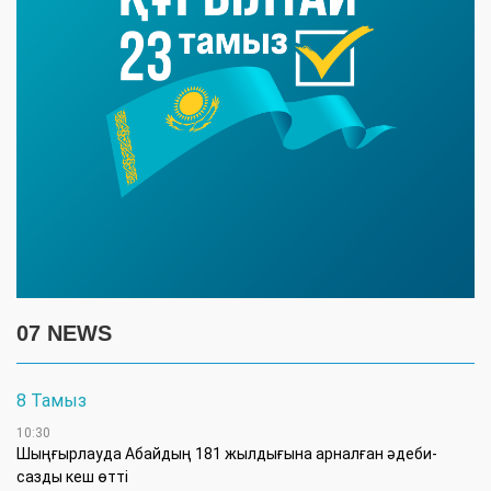
07 NEWS
8 Тамыз
10:30
Шыңғырлауда Абайдың 181 жылдығына арналған әдеби-
сазды кеш өтті