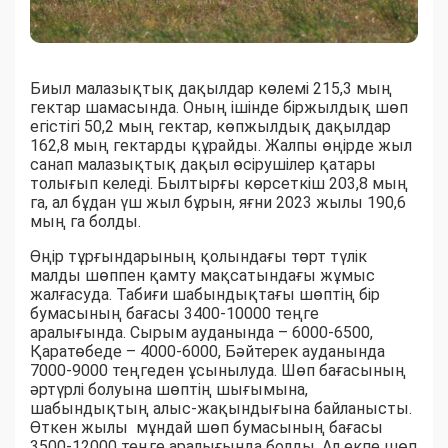
Биыл малазықтық дақылдар көлемі 215,3 мың
гектар шамасында. Оның ішінде біржылдық шөп
егістігі 50,2 мың гектар, көпжылдық дақылдар
162,8 мың гектарды құрайды. Жалпы өңірде жыл
санап малазықтық дақыл өсірушілер қатары
толығып келеді. Былтырғы көрсеткіш 203,8 мың
га, ал бұдан үш жыл бұрын, яғни 2023 жылы 190,6
мың га болды.
Өңір тұрғындарының қолындағы төрт түлік
малды шөппен қамту мақсатындағы жұмыс
жалғасуда. Табиғи шабындықтағы шөптің бір
бумасының бағасы 3400-10000 теңге
аралығында. Сырым ауданында – 6000-6500,
Қаратөбеде – 4000-6000, Бәйтерек ауданында
7000-9000 теңгеден ұсынылуда. Шөп бағасының
әртүрлі болуына шөптің шығымына,
шабындықтың алыс-жақындығына байланысты.
Өткен жылы мұндай шөп бумасының бағасы
3500-12000 теңге аралығында болды. Ал екпе шөп