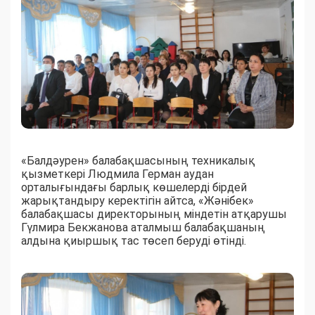
«Балдәурен» балабақшасының техникалық
қызметкері Людмила Герман аудан
орталығындағы барлық көшелерді бірдей
жарықтандыру керектігін айтса, «Жәнібек»
балабақшасы директорының міндетін атқарушы
Гүлмира Бекжанова аталмыш балабақшаның
алдына қиыршық тас төсеп беруді өтінді.