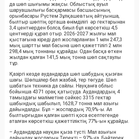
да шөп шығымы жақсы. Облыстық ауыл
шаруашылығы басқармасы басшысының
орынбасары Рүстем Зұлқашевтың айтуынша,
былтыр шөптің орташа өнімділігі әр гектарынан
3,4 центнерден болса, биыл бұл көрсеткіш 4,5
центнерді құрап отыр. 2026-2027 жылғы мал
қыстағына кіреді деп жоспарланған 1 млн 247,3
мың шартты мал басына шөп қажеттілігі 2 млн
298,4 мың тоннаны құрайды. Одан басқа өткен
жылдан қалған 141,5 мың тонна шөп сақтаулы
тұр.
Қазіргі кезде аудандарда шөп шабудың қызған
шағы. Шөпшілер бел жазбай, тер төгуде. Шөп
шабатын техника да сайлы. Науқанға облыс
бойынша 4371 орақ қатысуда. Аудандардың 4
тамыздағы мәліметіне сәйкес 3315 гектар
шабындық шабылып, 1628,7 тонна мал азығы
дайындалды. Бұл – жоспардың 70,9%-ы. Ал
былтырғыдан қалған шөпті қоса есептегенде
аталған көрсеткіш қажеттіліктің 77%-ын құрайды.
– Аудандарда науқан қыза түсті. Мал азығын
дайындау жоспарын Теректі – 97%-ға, Бәйтерек