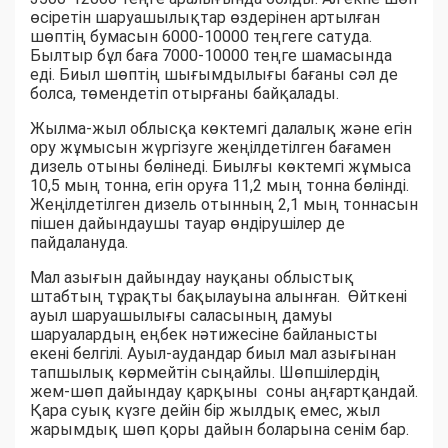
өсіретін шаруашылықтар өздерінен артылған
шөптің бумасын 6000-10000 теңгеге сатуда.
Былтыр бұл баға 7000-10000 теңге шамасында
еді. Биыл шөптің шығымдылығы бағаны сәл де
болса, төмендетіп отырғаны байқалады.
Жылма-жыл облысқа көктемгі далалық және егін
ору жұмысын жүргізуге жеңілдетілген бағамен
дизель отыны бөлінеді. Биылғы көктемгі жұмыса
10,5 мың тонна, егін оруға 11,2 мың тонна бөлінді.
Жеңілдетілген дизель отынның 2,1 мың тоннасын
пішен дайындаушы тауар өндірушілер де
пайдалануда.
Мал азығын дайындау науқаны облыстық
штабтың тұрақты бақылауына алынған. Өйткені
ауыл шаруашылығы саласының дамуы
шаруалардың еңбек нәтижесіне байланысты
екені белгілі. Ауыл-аудандар биыл мал азығынан
тапшылық көрмейтін сыңайлы. Шөпшілердің
жем-шөп дайындау қарқыны соны аңғартқандай.
Қара суық күзге дейін бір жылдық емес, жыл
жарымдық шөп қоры дайын боларына сенім бар.