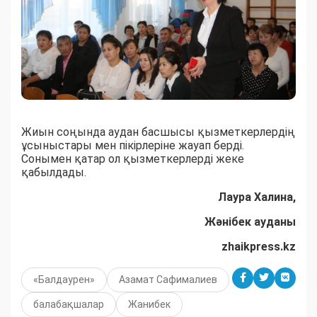
Жиын соңында аудан басшысы қызметкерлердің
ұсыныстары мен пікірлеріне жауап берді.
Сонымен қатар ол қызметкерлерді жеке
қабылдады.
Лаура Халина,
Жәнібек ауданы
zhaikpress.kz
«Балдаурен»
Азамат Сафималиев
балабақшалар
Жанибек