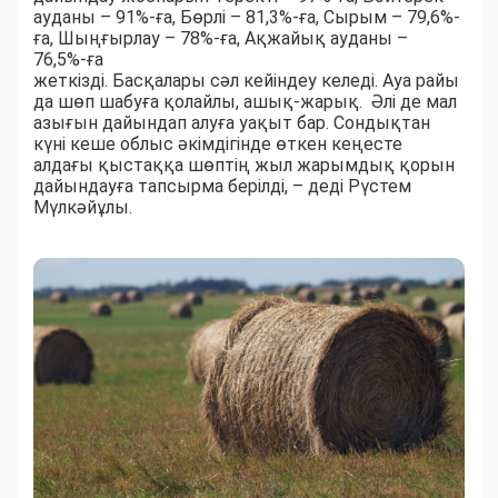
ауданы – 91%-ға, Бөрлі – 81,3%-ға, Сырым – 79,6%-
ға, Шыңғырлау – 78%-ға, Ақжайық ауданы –
76,5%-ға
жеткізді. Басқалары сәл кейіндеу келеді. Ауа райы
да шөп шабуға қолайлы, ашық-жарық. Әлі де мал
азығын дайындап алуға уақыт бар. Сондықтан
күні кеше облыс әкімдігінде өткен кеңесте
алдағы қыстаққа шөптің жыл жарымдық қорын
дайындауға тапсырма берілді, – деді Рүстем
Мүлкәйұлы.