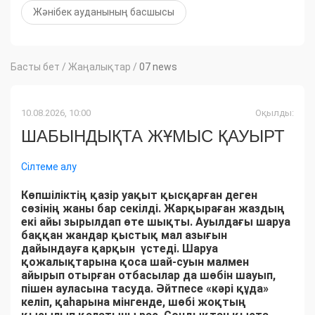
Жәнібек ауданының басшысы
Басты бет
/
Жаңалықтар
/
07 news
10.08.2026, 10:00
Оқылды:
ШАБЫНДЫҚТА ЖҰМЫС ҚАУЫРТ
Сілтеме алу
Көпшіліктің қазір уақыт қысқарған деген
сөзінің жаны бар секілді. Жарқыраған жаздың
екі айы зырылдап өте шықты. Ауылдағы шаруа
баққан жандар қыстық мал азығын
дайындауға қарқын үстеді. Шаруа
қожалықтарына қоса шай-суын малмен
айырып отырған отбасылар да шөбін шауып,
пішен ауласына тасуда. Әйтпесе «кәрі құда»
келіп, қаһарына мінгенде, шөбі жоқтың