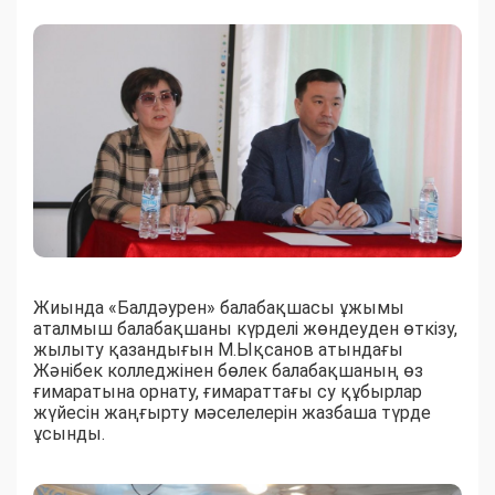
Жиында «Балдәурен» балабақшасы ұжымы
аталмыш балабақшаны күрделі жөндеуден өткізу,
жылыту қазандығын М.Ықсанов атындағы
Жәнібек колледжінен бөлек балабақшаның өз
ғимаратына орнату, ғимараттағы су құбырлар
жүйесін жаңғырту мәселелерін жазбаша түрде
ұсынды.