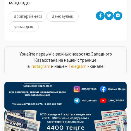
маңызды.
дәрігер кеңесі
денсаулық
қаназдық
Узнайте первым о важных новостях Западного
Казахстана на нашей странице
в
Instagram
и нашем
Telegram
- канале