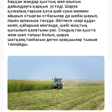
баққан жандар қыстық мал азығын
дайындауға қарқын үстеді. Шаруа
қожалықтарына қоса шай-суын малмен
айырып отырған отбасылар да шөбін шауып,
пішен ауласына тасуда. Әйтпесе «кәрі құда»
келіп, қаһарына мінгенде, шөбі жоқтың
қысылып қалатыны рас. Сондықтан қыста
жем-шөп тапшы болып, шаруа
шатқаяқтанбасын деген орақшылар тыным
таппайды.