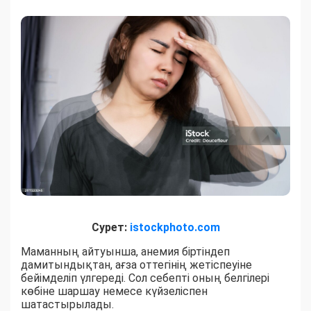
Сурет:
istockphoto.com
Маманның айтуынша, анемия біртіндеп
дамитындықтан, ағза оттегінің жетіспеуіне
бейімделіп үлгереді. Сол себепті оның белгілері
көбіне шаршау немесе күйзеліспен
шатастырылады.