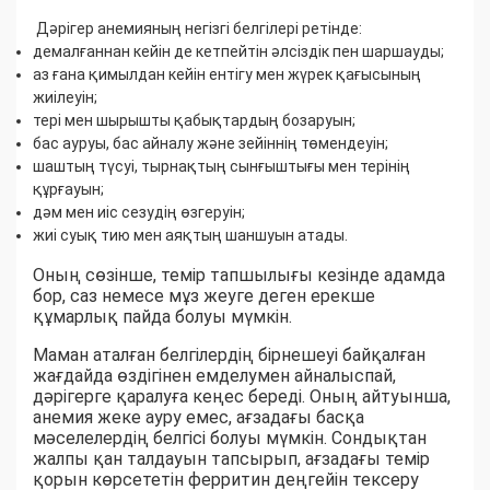
Дәрігер анемияның негізгі белгілері ретінде:
демалғаннан кейін де кетпейтін әлсіздік пен шаршауды;
аз ғана қимылдан кейін ентігу мен жүрек қағысының
жиілеуін;
тері мен шырышты қабықтардың бозаруын;
бас ауруы, бас айналу және зейіннің төмендеуін;
шаштың түсуі, тырнақтың сынғыштығы мен терінің
құрғауын;
дәм мен иіс сезудің өзгеруін;
жиі суық тию мен аяқтың шаншуын атады.
Оның сөзінше, темір тапшылығы кезінде адамда
бор, саз немесе мұз жеуге деген ерекше
құмарлық пайда болуы мүмкін.
Маман аталған белгілердің бірнешеуі байқалған
жағдайда өздігінен емделумен айналыспай,
дәрігерге қаралуға кеңес береді. Оның айтуынша,
анемия жеке ауру емес, ағзадағы басқа
мәселелердің белгісі болуы мүмкін. Сондықтан
жалпы қан талдауын тапсырып, ағзадағы темір
қорын көрсететін ферритин деңгейін тексеру