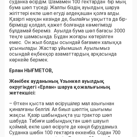
суданка өсірдім. Шамамен 100 гектардан бір мың
бума шөп түседі. Жалпы біздің ауылдың шаруа
жігіттері екпе шөп егуді әлдеқашан қолға алды.
Қазіргі науқан кезінде де, былайғы уақытта да бір-
бірімізді қолдап, қажет болғанда көмегімізді
бұлдамай береміз. Ауылда бума шөп бағасы 3000
теңге шамасында. Бұдан жоғары көтерілген
емес. Он жыл болды осындай бағамен халыққа
ұсынылады. Жастар ұйымшыл. Ауылымыз
осындай еңбекқор азаматтардың арқасында
көркейе бермек.
Ерлан НЫҒМЕТОВ,
Жәнібек ауданының Ұзынкөл ауылдық
округіндегі «Ерлан» шаруа қожалығының
жетекшісі:
– Өткен қыста мал өсірушілер мал азығынан
қиналғаны белгілі. Ал биыл шөптің шығымы
жақсы. Қазір шабындықта үш трактор шөп
шабуда. Табиғи шабындықтан шөп шауып
қоймай, екпе шөп өсіруге де көңіл бұрудамыз.
Суданка шөбін 100 гектарға еккенбіз. Содан 700