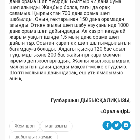
дана орама шөп түсірдік. Былтыр 92 дана бума
шөп алынды. Жаңбыр болса, тағы да орақ
саламыз. Қырлықтан 700 дана орама шөп
шабылды. Оның гектарынан 150 дана орамадан
алынды. Өткен жылы шөп шабу науқанында 1000
дана орама шөп дайындалды. Ал қазіргі кезде ай
жарым уақыт ішінде 1,5 мың дана орама шөп
дайын тұр. Осыған қарап-ақ шөп шығымдылығын
бағамдауға болады. Алдағы қысқа 120 бас асыл
тұқымды және 200 бас жайын ірі қара малмен
кіреміз деп жоспарладық. Жалпы жыл жарымдық
мал азығын дайындауды мақсат-меже етудеміз.
Шөпті молынан дайындасақ, еш ұтылмасымыз
анық.
Гүлбаршын ДЫБЫСҚАЛИҚЫЗЫ,
«Орал өңірі»
Жем-шөп
мал азығы
шабындық жұмыс