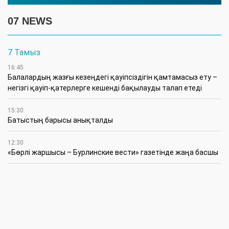
07 NEWS
7 Тамыз
16:45
Балалардың жазғы кезеңдегі қауіпсіздігін қамтамасыз ету –
негізгі қауіп-қатерлерге кешенді бақылауды талап етеді
15:30
Батыстың барысы анықталды
12:30
«Бөрлі жаршысы – Бурлинские вести» газетінде жаңа басшы
11:00
Аудандық мәслихаттың кезектен тыс 42-сессиясында
маңызды мәселелер қаралды
10:30
Жүйелі жұмыс пен нақты нәтиже керек