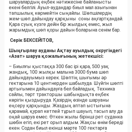
шаруалардың еңбек нәтижесіне байланысты
екені белгілі. Ауыл-аудандар биыл мал азығынан
тапшылық көрмейтін сыңайлы. Шөпшілердің
жем-шөп дайындау қарқыны соны аңғартқандай.
Қара суық күзге дейін бір жылдық емес, жыл
жарымдық шөп қоры дайын боларына сенім бар.
Серік БЕКСЕЙІТОВ,
Шыңғырлау ауданы Ақтау ауылдық округіндегі
«Азат» шаруа қожалығының жетекшісі:
– Биылғы қыстаққа 300 бас ірі қара, 500 уақ
жандық, 100 жылқы малына 3000 бума шөп
дайындауымыз керек. Шөптің шығымы әр
гектарына 10 центнерден шабылуда. Шүйгін шөпті
артығымен дайындауға бел байладық. Техника
сайлы, төрт тракторшы шабындықта еңбек
көрігін қыздыруда. Қазірдің өзінде шаруаны
еңсеру қарқынды. Жаздың аптап ыстығына
қарамай, қурап кетпей тұрып шауып, тасып алу да
оңай шаруа емес. Өткен жылы бірінші рет суданка
шөбін егіп, екі рет орып алдым. Жақсы өнім береді
екен. Содан биыл екінші мәрте 100 гектарға