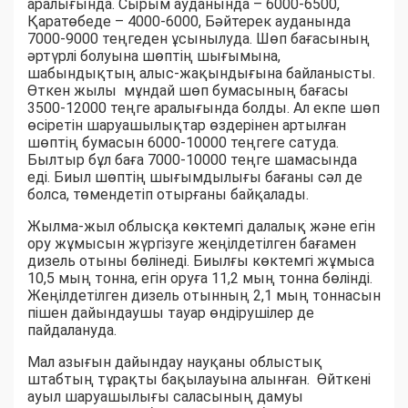
аралығында. Сырым ауданында – 6000-6500,
Қаратөбеде – 4000-6000, Бәйтерек ауданында
7000-9000 теңгеден ұсынылуда. Шөп бағасының
әртүрлі болуына шөптің шығымына,
шабындықтың алыс-жақындығына байланысты.
Өткен жылы мұндай шөп бумасының бағасы
3500-12000 теңге аралығында болды. Ал екпе шөп
өсіретін шаруашылықтар өздерінен артылған
шөптің бумасын 6000-10000 теңгеге сатуда.
Былтыр бұл баға 7000-10000 теңге шамасында
еді. Биыл шөптің шығымдылығы бағаны сәл де
болса, төмендетіп отырғаны байқалады.
Жылма-жыл облысқа көктемгі далалық және егін
ору жұмысын жүргізуге жеңілдетілген бағамен
дизель отыны бөлінеді. Биылғы көктемгі жұмыса
10,5 мың тонна, егін оруға 11,2 мың тонна бөлінді.
Жеңілдетілген дизель отынның 2,1 мың тоннасын
пішен дайындаушы тауар өндірушілер де
пайдалануда.
Мал азығын дайындау науқаны облыстық
штабтың тұрақты бақылауына алынған. Өйткені
ауыл шаруашылығы саласының дамуы