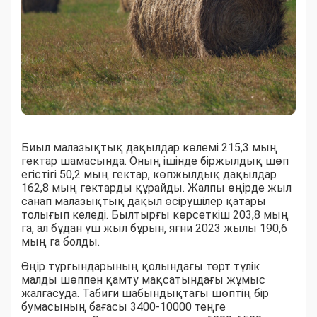
Биыл малазықтық дақылдар көлемі 215,3 мың
гектар шамасында. Оның ішінде біржылдық шөп
егістігі 50,2 мың гектар, көпжылдық дақылдар
162,8 мың гектарды құрайды. Жалпы өңірде жыл
санап малазықтық дақыл өсірушілер қатары
толығып келеді. Былтырғы көрсеткіш 203,8 мың
га, ал бұдан үш жыл бұрын, яғни 2023 жылы 190,6
мың га болды.
Өңір тұрғындарының қолындағы төрт түлік
малды шөппен қамту мақсатындағы жұмыс
жалғасуда. Табиғи шабындықтағы шөптің бір
бумасының бағасы 3400-10000 теңге