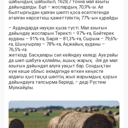
шабындық шабылып, 1628,7 тонна мал азығы
дайындалды. Бұл – жоспардың 70,9%-ы. Ал
былтырғыдан қалған шөпті қоса есептегенде
аталған көрсеткіш қажеттіліктің 77%-ын құрайды.
– Аудандарда науқан қыза түсті. Мал азығын
дайындау жоспарын Теректі – 97%-ға, Бәйтерек
ауданы – 91%-ға, Бөрлі – 81,3%-ға, Сырым – 79,6%-
ға, Шыңғырлау – 78%-ға, Ақжайық ауданы –
76,5%-ға
жеткізді. Басқалары сәл кейіндеу келеді. Ауа райы
да шөп шабуға қолайлы, ашық-жарық. Әлі де мал
азығын дайындап алуға уақыт бар. Сондықтан
күні кеше облыс әкімдігінде өткен кеңесте
алдағы қыстаққа шөптің жыл жарымдық қорын
дайындауға тапсырма берілді, – деді Рүстем
Мүлкәйұлы.