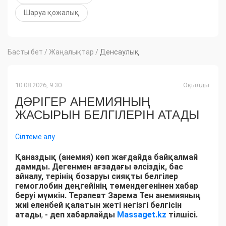
Шаруа қожалық
Басты бет
/
Жаңалықтар
/
Денсаулық
10.08.2026, 9:30
Оқылды:
ДӘРІГЕР АНЕМИЯНЫҢ
ЖАСЫРЫН БЕЛГІЛЕРІН АТАДЫ
Сілтеме алу
Қаназдық (анемия) көп жағдайда байқалмай
дамиды. Дегенмен ағзадағы әлсіздік, бас
айналу, терінің бозаруы сияқты белгілер
гемоглобин деңгейінің төмендегенінен хабар
беруі мүмкін. Терапевт Зарема Тен анемияның
жиі еленбей қалатын жеті негізгі белгісін
атады
,
- деп хабарлайды
Massaget.kz
тілшісі.