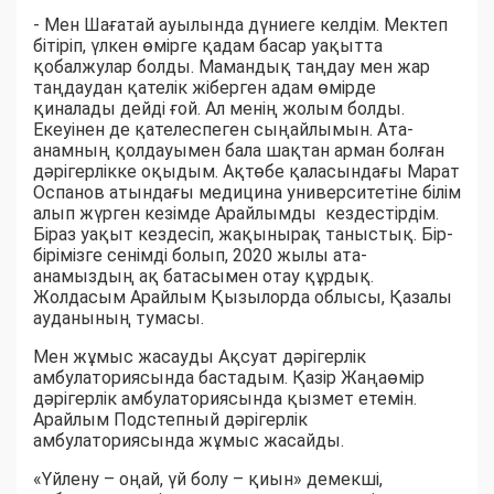
- Мен Шағатай ауылында дүниеге келдім. Мектеп
бітіріп, үлкен өмірге қадам басар уақытта
қобалжулар болды. Мамандық таңдау мен жар
таңдаудан қателік жіберген адам өмірде
қиналады дейді ғой. Ал менің жолым болды.
Екеуінен де қателеспеген сыңайлымын. Ата-
анамның қолдауымен бала шақтан арман болған
дәрігерлікке оқыдым. Ақтөбе қаласындағы Марат
Оспанов атындағы медицина университетіне білім
алып жүрген кезімде Арайлымды кездестірдім.
Біраз уақыт кездесіп, жақынырақ таныстық. Бір-
бірімізге сенімді болып, 2020 жылы ата-
анамыздың ақ батасымен отау құрдық.
Жолдасым Арайлым Қызылорда облысы, Қазалы
ауданының тумасы.
Мен жұмыс жасауды Ақсуат дәрігерлік
амбулаториясында бастадым. Қазір Жаңаөмір
дәрігерлік амбулаториясында қызмет етемін.
Арайлым Подстепный дәрігерлік
амбулаториясында жұмыс жасайды.
«Үйлену – оңай, үй болу – қиын» демекші,