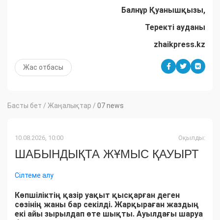
Балнұр Қуанышқызы,
Теректі ауданы
zhaikpress.kz
Жас отбасы
Басты бет
/
Жаңалықтар
/
07 news
10.08.2026, 10:00
Оқылды:
ШАБЫНДЫҚТА ЖҰМЫС ҚАУЫРТ
Сілтеме алу
Көпшіліктің қазір уақыт қысқарған деген
сөзінің жаны бар секілді. Жарқыраған жаздың
екі айы зырылдап өте шықты. Ауылдағы шаруа