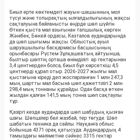
Биыл ерте көктемдегі жауын-шашынның мол
түсуі және топырақтың ылғалдылығының жақсы
сақталуына байланысты өңірде шөп шүйгін.
Өткен қыста мал азығынан тапшылық көрген
Жәнібек, Бөкей ордасы, Казталов аудандарында
да шөп шығымы жақсы. Облыстық ауыл
шаруашылығы басқармасы басшысының
орынбасары Рүстем Зұлқашевтың айтуынша,
былтыр шөптің орташа өнімділігі әр гектарынан
3,4 центнерден болса, биыл бұл көрсеткіш 4,5
центнерді құрап отыр. 2026-2027 жылғы мал
қыстағына кіреді деп жоспарланған 1 млн 247,3
мың шартты мал басына шөп қажеттілігі 2 млн
298,4 мың тоннаны құрайды. Одан басқа өткен
жылдан қалған 141,5 мың тонна шөп сақтаулы
тұр.
Қазіргі кезде аудандарда шөп шабудың қызған
шағы. Шөпшілер бел жазбай, тер төгуде. Шөп
шабатын техника да сайлы. Науқанға облыс
бойынша 4371 орақ қатысуда. Аудандардың 4
тамыздағы мәліметіне сәйкес 3315 гектар