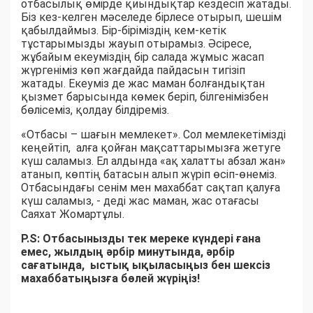
отбасылық өмірде қиындықтар кездесіп жатады.
Біз кез-келген мәселеде бірлесе отырып, шешім
қабылдаймыз. Бір-біріміздің кем-кетік
тұстарымызды жауып отырамыз. Әсіресе,
жұбайым екеуміздің бір салада жұмыс жасап
жүргеніміз көп жағдайда пайдасын тигізіп
жатады. Екеуміз де жас маман болғандықтан
қызмет барысында көмек беріп, білгенімізбен
бөлісеміз, қолдау білдіреміз.
«Отбасы – шағын мемлекет». Сол мемлекетімізді
кеңейтіп, алға қойған мақсаттарымызға жетуге
күш саламыз. Ел алдында «ақ халатты абзал жан»
атанып, көптің батасын алып жүріп өсіп-өнеміз.
Отбасындағы сенім мен махаббат сақтап қалуға
күш саламыз, - деді жас маман, жас отағасы
Саяхат Жомартұлы.
P.S: Отбасынызды тек мереке күндері ғана
емес, жылдың әрбір минутында, әрбір
сағатында, ыстық ықыласыңыз бен шексіз
махаббатыңызға бөлей жүріңіз!