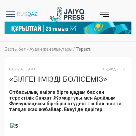
Басты бет
/
Аудан жаңалықтары
/
Теректі
8.09.2021, 9:43
Оқылды: 321
«БІЛГЕНІМІЗДІ БӨЛІСЕМІЗ»
Отбасылық өмірге бірге қадам басқан
теректілік
Саяхат Жомартұлы мен Арайлым
Файзуллақызы бір-бірін студенттік бал шақта
тапқан жас жұбайлар. Екеуі де дәрігер.