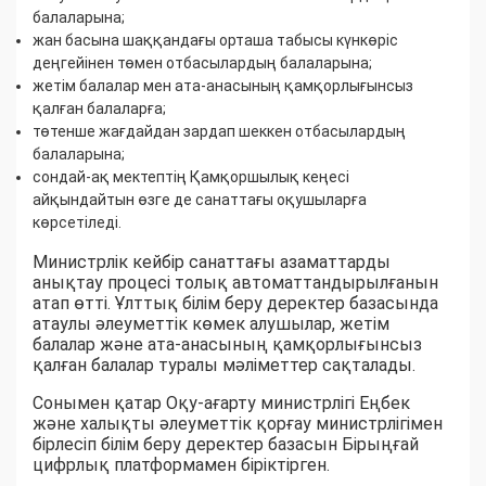
балаларына;
жан басына шаққандағы орташа табысы күнкөріс
деңгейінен төмен отбасылардың балаларына;
жетім балалар мен ата-анасының қамқорлығынсыз
қалған балаларға;
төтенше жағдайдан зардап шеккен отбасылардың
балаларына;
сондай-ақ мектептің Қамқоршылық кеңесі
айқындайтын өзге де санаттағы оқушыларға
көрсетіледі.
Министрлік кейбір санаттағы азаматтарды
анықтау процесі толық автоматтандырылғанын
атап өтті. Ұлттық білім беру деректер базасында
атаулы әлеуметтік көмек алушылар, жетім
балалар және ата-анасының қамқорлығынсыз
қалған балалар туралы мәліметтер сақталады.
Сонымен қатар Оқу-ағарту министрлігі Еңбек
және халықты әлеуметтік қорғау министрлігімен
бірлесіп білім беру деректер базасын Бірыңғай
цифрлық платформамен біріктірген.