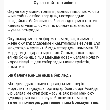
Сурет: сайт архивінен
Оқу-ағарту министрлігінің мәліметінше, мемлекет
жыл сайын отбасылардың материалдық
жағдайына байланысты балалардың мектептен
қалмауы үшін әлеуметтік қолдау шараларын
жүзеге асырады.
Оқушылар мектеп формасымен, аяқ киіммен
және оқу құралдарымен қамтамасыз етіледі. Бұл
мақсатқа жергілікті бюджеттерден шамамен 23
млрд теңге қарастырылған. Соның арқасында
еліміз бойынша 400 мыңнан астам балаға қолдау
көрсетіледі, – деп хабарлады министрліктің
комитеті.
Бір балаға қанша ақша беріледі?
Материалдық көмектің нақты мөлшерін
жергілікті атқарушы органдар белгілейді. Алайда
бір балаға мектеп формасын, аяқ киім мен оқу
құралдарын сатып алуға бөлінетін сома
ең
төменгі күнкөріс деңгейінен кем болмауы тиіс
.