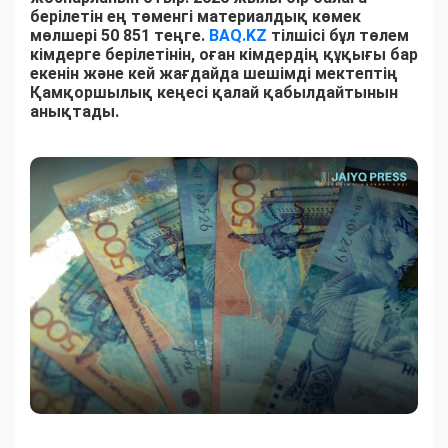
берілетін ең төменгі материалдық көмек
мөлшері 50 851 теңге.
BAQ.KZ
тілшісі бұл төлем
кімдерге берілетінін, оған кімдердің құқығы бар
екенін және кей жағдайда шешімді мектептің
Қамқоршылық кеңесі қалай қабылдайтынын
анықтады.