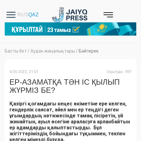
Басты бет
/
Аудан жаңалықтары
/
Бәйтерек
4.05.2023, 21:01
Оқылды: 597
ЕР-АЗАМАТҚА ТӘН ІС ҚЫЛЫП
ЖҮРМІЗ БЕ?
Қазіргі қоғамдағы кеңес өкіметіне ере келген,
гендерлік саясат, әйел мен ер теңдігі деген
ұғымдардың нәтижесінде тамақ пісіретін, үй
жинайтын, ауыл өсегіне араласуға арланбайтын
ер адамдарды қалыптастырды. Бұл
жігіттеріміздің бойындағы тұқыммен, текпен
келген мінезді бұзуда.