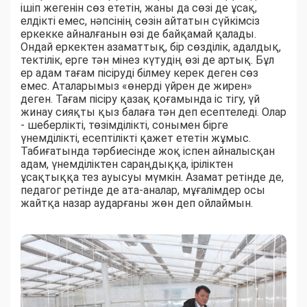
ішіп жегенін сөз ететін, жаны да сөзі де ұсақ,
елдікті емес, нәпсінің сөзін айтатын сүйкімсіз
еркекке айналғанын өзі де байқамай қалады.
Ондай еркектен азаматтық, бір сөзділік, адалдық,
тектілік, ерге тән мінез күтудің өзі де артық. Бұл
ер адам тағам пісіруді білмеу керек деген сөз
емес. Аталарымыз «өнерді үйрен де жирен»
деген. Тағам пісіру қазақ қоғамында іс тігу, үй
жинау сияқты қыз балаға тән деп есептеледі. Олар
- шеберлікті, төзімділікті, сонымен бірге
үнемділікті, есептілікті қажет ететін жұмыс.
Табиғатында тәрбиесінде жоқ іспен айналысқан
адам, үнемділіктен сараңдыққа, іріліктен
ұсақтыққа тез ауысуы мүмкін. Азамат ретінде де,
педагог ретінде де ата-аналар, мұғалімдер осы
жайтқа назар аударғаны жөн деп ойлаймын.