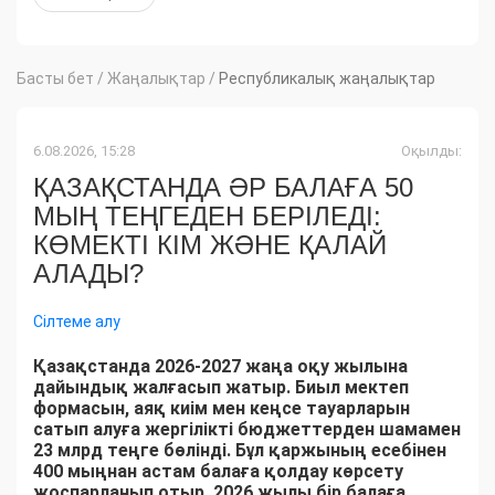
Басты бет
/
Жаңалықтар
/
Республикалық жаңалықтар
6.08.2026, 15:28
Оқылды:
ҚАЗАҚСТАНДА ӘР БАЛАҒА 50
МЫҢ ТЕҢГЕДЕН БЕРІЛЕДІ:
КӨМЕКТІ КІМ ЖӘНЕ ҚАЛАЙ
АЛАДЫ?
Сілтеме алу
Қазақстанда 2026-2027 жаңа оқу жылына
дайындық жалғасып жатыр. Биыл мектеп
формасын, аяқ киім мен кеңсе тауарларын
сатып алуға жергілікті бюджеттерден шамамен
23 млрд теңге бөлінді. Бұл қаржының есебінен
400 мыңнан астам балаға қолдау көрсету
жоспарланып отыр. 2026 жылы бір балаға