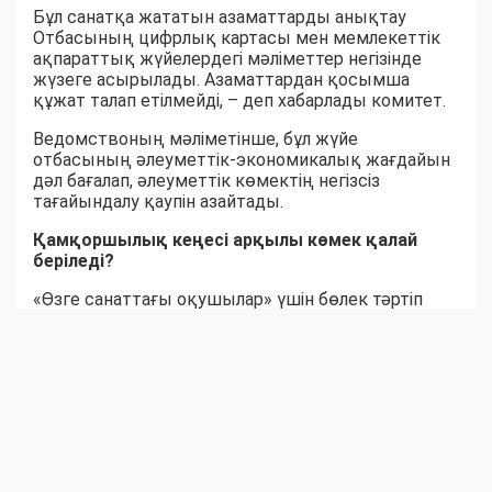
Бұл санатқа жататын азаматтарды анықтау
Отбасының цифрлық картасы мен мемлекеттік
ақпараттық жүйелердегі мәліметтер негізінде
жүзеге асырылады. Азаматтардан қосымша
құжат талап етілмейді, – деп хабарлады комитет.
Ведомствоның мәліметінше, бұл жүйе
отбасының әлеуметтік-экономикалық жағдайын
дәл бағалап, әлеуметтік көмектің негізсіз
тағайындалу қаупін азайтады.
Қамқоршылық кеңесі арқылы көмек қалай
беріледі?
«Өзге санаттағы оқушылар» үшін бөлек тәртіп
қарастырылған. Бұл жағдайда материалдық
көмек көрсету туралы шешімді білім беру
ұйымының Қамқоршылық кеңесі қабылдайды.
Ол үшін ата-анасы немесе заңды өкілі өтініш
береді. Кейін мамандар отбасының материалдық-
тұрмыстық жағдайын зерделеп, әлеуметтік және
қаржылық ахуалына бағалау жүргізеді.