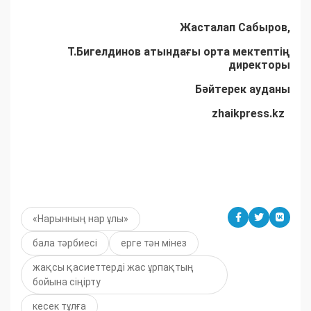
Жасталап Сабыров,
Т.Бигелдинов атындағы орта мектептің
директоры
Бәйтерек ауданы
zhaikpress.
kz
«Нарынның нар ұлы»
бала тәрбиесі
ерге тән мінез
жақсы қасиеттерді жас ұрпақтың
бойына сіңірту
кесек тұлға