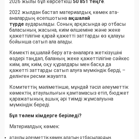
2026 жылы бұл көрсеткіш
50 851 теңге
.
2022 жылдан бастап материалдық көмек ата-
аналардың есепшотына
ақшалай
түрде
аударылады. Соның арқасында әр отбасы
баласының жасына, киім өлшеміне және жеке
қажеттілігіне қарай қажетті заттарды өз қалауы
бойынша сатып ала алады.
Көмекті ақшалай беру ата-аналарға жеткізушіні
өздері таңдап, баланың жеке қажеттілігіне сәйкес
киім, аяқ киім, оқу құралдары мен басқа да
қажетті заттарды сатып алуға мүмкіндік берді, –
делінген ресми жауапта.
Комитеттің мәліметінше, мұндай тәсіл әлеуметтік
көмектің атаулылығын қамтамасыз етіп, бюджет
қаражатының ашық әрі тиімді жұмсалуына
мүмкіндік береді.
Бұл төлем кімдерге беріледі?
Материалдық көмек:
атаулы әлеуметтік көмек алатын отбасылардың