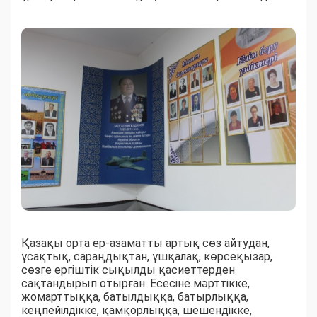
Қазақы орта ер-азаматты артық сөз айтудан,
ұсақтық, сараңдықтан, ұшқалақ, көрсеқызар,
сөзге ергіштік сықылды қасиеттерден
сақтандырып отырған. Есесіне мәрттікке,
жомарттыққа, батылдыққа, батырлыққа,
кеңпейілдікке, қамқорлыққа, шешендікке,