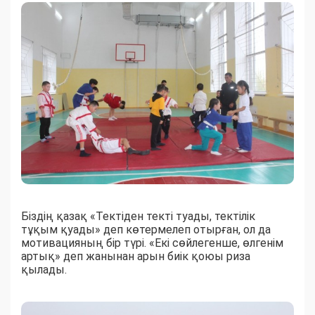
Біздің қазақ «Тектіден текті туады, тектілік
тұқым қуады» деп көтермелеп отырған, ол да
мотивацияның бір түрі. «Екі сөйлегенше, өлгенім
артық» деп жанынан арын биік қоюы риза
қылады.