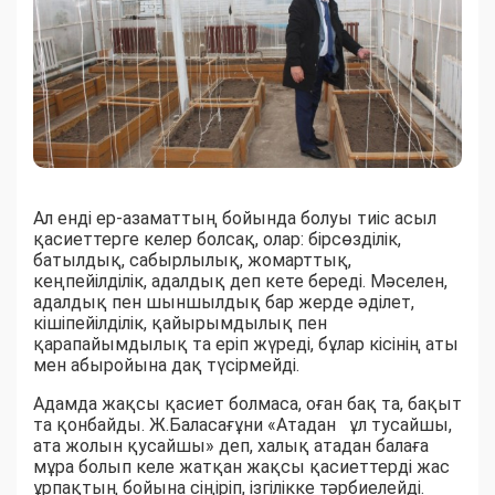
Ал енді ер-азаматтың бойында болуы тиіс асыл
қасиеттерге келер болсақ, олар: бірсөзділік,
батылдық, сабырлылық, жомарттық,
кеңпейілділік, адалдық деп кете береді. Мәселен,
адалдық пен шыншылдық бар жерде әділет,
кішіпейілділік, қайырымдылық пен
қарапайымдылық та еріп жүреді, бұлар кісінің аты
мен абыройына дақ түсірмейді.
Адамда жақсы қасиет болмаса, оған бақ та, бақыт
та қонбайды. Ж.Баласағұни «Атадан ұл тусайшы,
ата жолын қусайшы» деп, халық атадан балаға
мұра болып келе жатқан жақсы қасиеттерді жас
ұрпақтың бойына сіңіріп, ізгілікке тәрбиелейді.