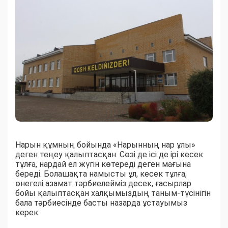
Нарын құмның бойында «Нарынның нар ұлы»
деген теңеу қалыптасқан. Сөзі де ісі де ірі кесек
тұлға, нардай ел жүгін көтереді деген мағына
береді. Болашақта намысты ұл, кесек тұлға,
өнегелі азамат тәрбиелейміз десек, ғасырлар
бойы қалыптасқан халқымыздың таным-түсінігін
бала тәрбиесінде басты назарда ұстауымыз
керек.