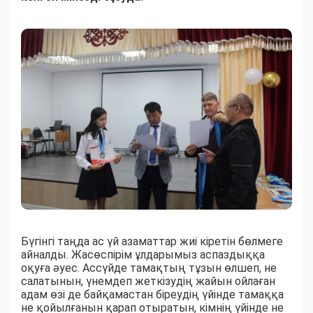
Бүгінгі таңда ас үй азаматтар жиі кіретін бөлмеге
айналды. Жасөспірім ұлдарымыз аспаздыққа
оқуға әуес. Ассүйде тамақтың тұзын өлшеп, не
салатынын, үнемдеп жеткізудің жайын ойлаған
адам өзі де байқамастан біреудің үйінде тамаққа
не қойылғанын қарап отыратын, кімнің үйінде не