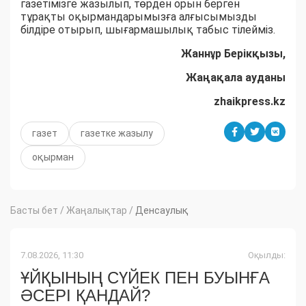
газетімізге жазылып, төрден орын берген
тұрақты оқырмандарымызға алғысымызды
білдіре отырып, шығармашылық табыс тілейміз.
Жаннұр Б
ерікқызы,
Жаңақала ауданы
zhaikpress.kz
газет
газетке жазылу
оқырман
Басты бет
/
Жаңалықтар
/
Денсаулық
7.08.2026, 11:30
Оқылды:
ҰЙҚЫНЫҢ СҮЙЕК ПЕН БУЫНҒА
ӘСЕРІ ҚАНДАЙ?