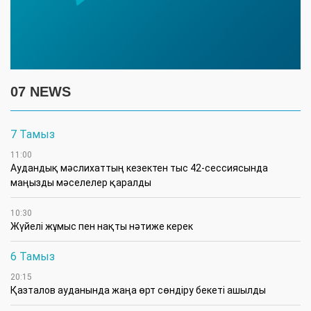
07 NEWS
7 Тамыз
11:00
Аудандық мәслихаттың кезектен тыс 42-сессиясында
маңызды мәселелер қаралды
10:30
Жүйелі жұмыс пен нақты нәтиже керек
6 Тамыз
20:15
Қазталов ауданында жаңа өрт сөндіру бекеті ашылды