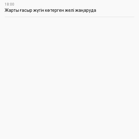
18:00
Жарты ғасыр жүгін көтерген желі жаңаруда
16:45
Студенттік өмір: білім, белсенділік және жауапкершілік
16:17
Құқықтық сауат-уақыт талабы
14:30
XV Халықаралық “舞蹈世界 Удао шыжие” атты би байқауы
11:30
Жас сарбаздар жауынгерлік қызметке кірісті
10:30
Ел ағасына құрмет
09:30
БҚО-да бәсекелестікті қорғау саласында заң бұзушылықтар
анықталды