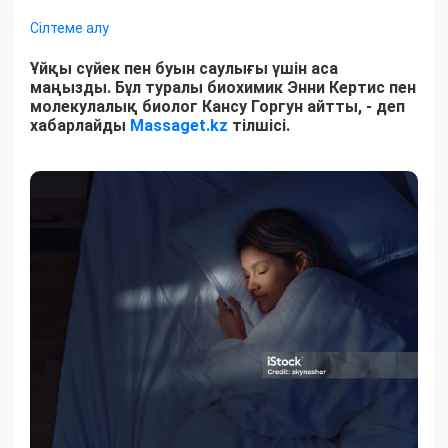
Сілтеме алу
Ұйқы сүйек пен буын саулығы үшін аса
маңызды. Бұл туралы биохимик Энни Кертис пен
молекулалық биолог Кансу Горгун айтты, - деп
хабарлайды
Massaget.kz
тілшісі.