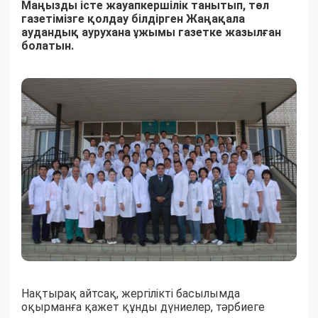
Маңызды істе жауапкершілік танытып, төл
газетімізге қолдау білдірген Жаңақала
аудандық аурухана ұжымы газетке жазылған
болатын.
Нақтырақ айтсақ, жергілікті басылымда
оқырманға қажет құнды дүниелер, тәрбиеге