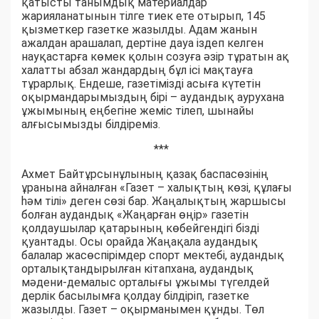
қатысты танымдық материалдар
жарияланатынын тілге тиек ете отырып, 145
қызметкер газетке жазылды. Адам жанын
ажалдан арашалап, дертіне дауа іздеп келген
науқастарға көмек қолын созуға әзір тұратын ақ
халатты абзал жандардың бұл ісі мақтауға
тұрарлық. Ендеше, газетімізді асыға күтетін
оқырмандарымыздың бірі – аудандық аурухана
ұжымының еңбегіне жеміс тілеп, шынайы
алғысымызды білдіреміз.
***
Ахмет Байтұрсынұлының қазақ баспасөзінің
ұранына айналған «Газет – халықтың көзі, құлағы
һәм тілі» деген сөзі бар. Жаңалықтың жаршысы
болған аудандық «Жаңарған өңір» газетін
қолдаушылар қатарының көбейгендігі бізді
қуантады. Осы орайда Жаңақала аудандық
балалар жасөспірімдер спорт мектебі, аудандық
орталықтандырылған кітапхана, аудандық
мәдени-демалыс орталығы ұжымы түгелдей
дерлік басылымға қолдау білдіріп, газетке
жазылды. Газет – оқырманымен құнды. Төл