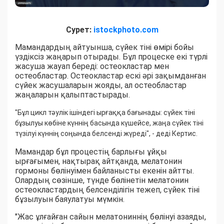
Сурет:
istockphoto.com
Мамандардың айтуынша, сүйек тіні өмірі бойы
үздіксіз жаңарып отырады. Бұл процеске екі түрлі
жасуша жауап береді: остеокластар мен
остеобластар. Остеокластар ескі әрі зақымданған
сүйек жасушаларын жояды, ал остеобластар
жаңаларын қалыптастырады.
"Бұл цикл тәулік ішіндегі ырғаққа бағынады: сүйек тіні
бұзылуы көбіне күннің басында күшейсе, жаңа сүйек тіні
түзілуі күннің соңында белсенді жүреді", - деді Кертис.
Мамандар бұл процестің барлығы ұйқы
ырғағымен, нақтырақ айтқанда, мелатонин
гормоны бөлінуімен байланысты екенін айтты.
Олардың сөзінше, түнде бөлінетін мелатонин
остеокластардың белсенділігін тежеп, сүйек тіні
бұзылуын баяулатуы мүмкін.
"Жас ұлғайған сайын мелатониннің бөлінуі азаяды,