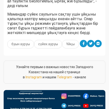
ал тәуліктік биологиялық ырғақ жиі бұзылады", -
деді ғалым.
Мамандар сүйек саулығын сақтау үшін ұйқыны
қалыпқа келтіру маңызды екенін айтты. Олар
тұрақты ұйқы режимін ұстануға, ұйықтардан бір
сағат бұрын гаджетті пайдаланбауға және
жеткілікті мөлшерде ұйықтауға кеңес берді.
буын ауруы
сүйек ауруы
Ұйқы
Узнайте первым о важных новостях Западного
Казахстана на нашей странице
в
Instagram
и нашем
Telegram
- канале