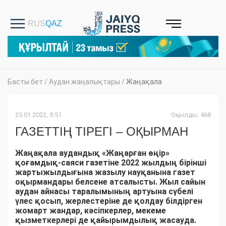
Басты бет
/
Аудан жаңалықтары
/
Жаңақала
25.01.2022, 9:51
Оқылды: 468
ГАЗЕТТІҢ ТІРЕГІ – ОҚЫРМАН
Жаңақала аудандық «Жаңарған өңір»
қоғамдық-саяси газетіне 2022 жылдың бірінші
жартыжылдығына жазылу науқанына газет
оқырмандары белсене атсалысты. Жыл сайын
аудан айнасы таралымының артуына сүбелі
үлес қосып, жерлестеріне де қолдау білдірген
жомарт жандар, кәсіпкерлер, мекеме
қызметкерлері де қайырымдылық жасауда.