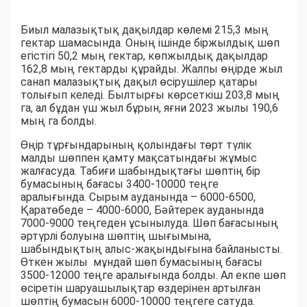
Биыл малазықтық дақылдар көлемі 215,3 мың
гектар шамасында. Оның ішінде біржылдық шөп
егістігі 50,2 мың гектар, көпжылдық дақылдар
162,8 мың гектарды құрайды. Жалпы өңірде жыл
санап малазықтық дақыл өсірушілер қатары
толығып келеді. Былтырғы көрсеткіш 203,8 мың
га, ал бұдан үш жыл бұрын, яғни 2023 жылы 190,6
мың га болды.
Өңір тұрғындарының қолындағы төрт түлік
малды шөппен қамту мақсатындағы жұмыс
жалғасуда. Табиғи шабындықтағы шөптің бір
бумасының бағасы 3400-10000 теңге
аралығында. Сырым ауданында – 6000-6500,
Қаратөбеде – 4000-6000, Бәйтерек ауданында
7000-9000 теңгеден ұсынылуда. Шөп бағасының
әртүрлі болуына шөптің шығымына,
шабындықтың алыс-жақындығына байланысты.
Өткен жылы мұндай шөп бумасының бағасы
3500-12000 теңге аралығында болды. Ал екпе шөп
өсіретін шаруашылықтар өздерінен артылған
шөптің бумасын 6000-10000 теңгеге сатуда.