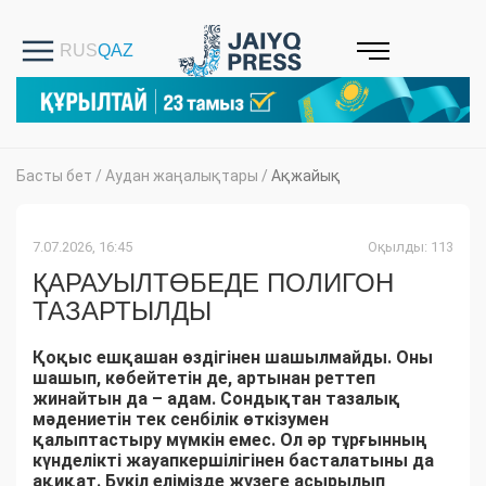
Басты бет
/
Аудан жаңалықтары
/
Ақжайық
7.07.2026, 16:45
Оқылды: 113
ҚАРАУЫЛТӨБЕДЕ ПОЛИГОН
ТАЗАРТЫЛДЫ
Қоқыс ешқашан өздігінен шашылмайды. Оны
шашып, көбейтетін де, артынан реттеп
жинайтын да – адам. Сондықтан тазалық
мәдениетін тек сенбілік өткізумен
қалыптастыру мүмкін емес. Ол әр тұрғынның
күнделікті жауапкершілігінен басталатыны да
ақиқат. Бүкіл елімізде жүзеге асырылып