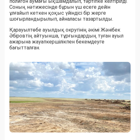
полигон аумағы ықшамдалып, тәртіпке келтірілді.
Соның нәтижесінде бұрын үш есеге дейін
ұлғайып кеткен қоқыс үйіндісі бір жерге
шоғырландырылып, айналасы тазартылды.
Қарауылтөбе ауылдық округінің әкімі Жәнібек
Әбіровтің айтуынша, тұрғындардың туған ауыл
ажарына жауапкершілікпен бекемдеуге
бағытталған.