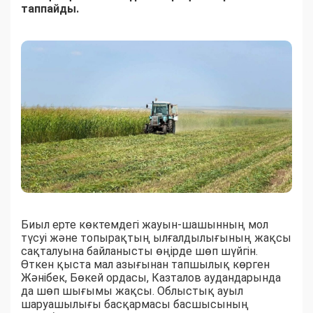
таппайды.
Биыл ерте көктемдегі жауын-шашынның мол
түсуі және топырақтың ылғалдылығының жақсы
сақталуына байланысты өңірде шөп шүйгін.
Өткен қыста мал азығынан тапшылық көрген
Жәнібек, Бөкей ордасы, Казталов аудандарында
да шөп шығымы жақсы. Облыстық ауыл
шаруашылығы басқармасы басшысының