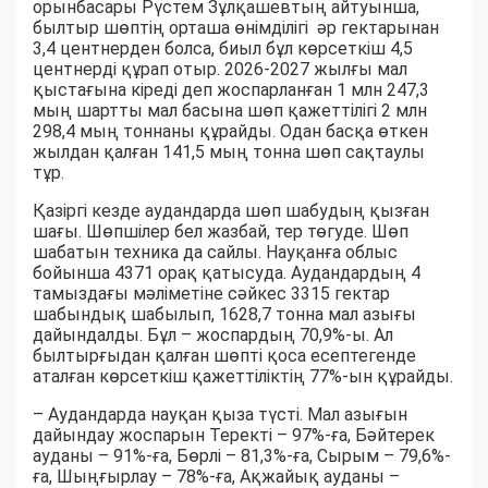
орынбасары Рүстем Зұлқашевтың айтуынша,
былтыр шөптің орташа өнімділігі әр гектарынан
3,4 центнерден болса, биыл бұл көрсеткіш 4,5
центнерді құрап отыр. 2026-2027 жылғы мал
қыстағына кіреді деп жоспарланған 1 млн 247,3
мың шартты мал басына шөп қажеттілігі 2 млн
298,4 мың тоннаны құрайды. Одан басқа өткен
жылдан қалған 141,5 мың тонна шөп сақтаулы
тұр.
Қазіргі кезде аудандарда шөп шабудың қызған
шағы. Шөпшілер бел жазбай, тер төгуде. Шөп
шабатын техника да сайлы. Науқанға облыс
бойынша 4371 орақ қатысуда. Аудандардың 4
тамыздағы мәліметіне сәйкес 3315 гектар
шабындық шабылып, 1628,7 тонна мал азығы
дайындалды. Бұл – жоспардың 70,9%-ы. Ал
былтырғыдан қалған шөпті қоса есептегенде
аталған көрсеткіш қажеттіліктің 77%-ын құрайды.
– Аудандарда науқан қыза түсті. Мал азығын
дайындау жоспарын Теректі – 97%-ға, Бәйтерек
ауданы – 91%-ға, Бөрлі – 81,3%-ға, Сырым – 79,6%-
ға, Шыңғырлау – 78%-ға, Ақжайық ауданы –