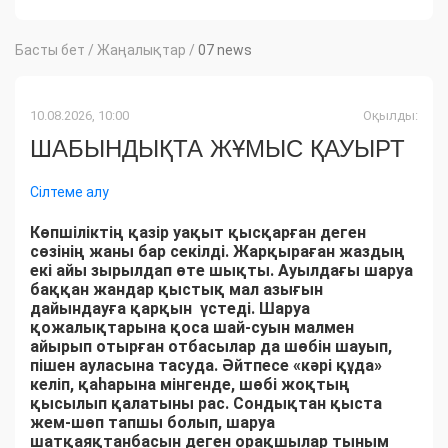
Басты бет
/
Жаңалықтар
/
07 news
10.08.2026, 10:00
Оқылды:
ШАБЫНДЫҚТА ЖҰМЫС ҚАУЫРТ
Сілтеме алу
Көпшіліктің қазір уақыт қысқарған деген
сөзінің жаны бар секілді. Жарқыраған жаздың
екі айы зырылдап өте шықты. Ауылдағы шаруа
баққан жандар қыстық мал азығын
дайындауға қарқын үстеді. Шаруа
қожалықтарына қоса шай-суын малмен
айырып отырған отбасылар да шөбін шауып,
пішен ауласына тасуда. Әйтпесе «кәрі құда»
келіп, қаһарына мінгенде, шөбі жоқтың
қысылып қалатыны рас. Сондықтан қыста
жем-шөп тапшы болып, шаруа
шатқаяқтанбасын деген орақшылар тыным