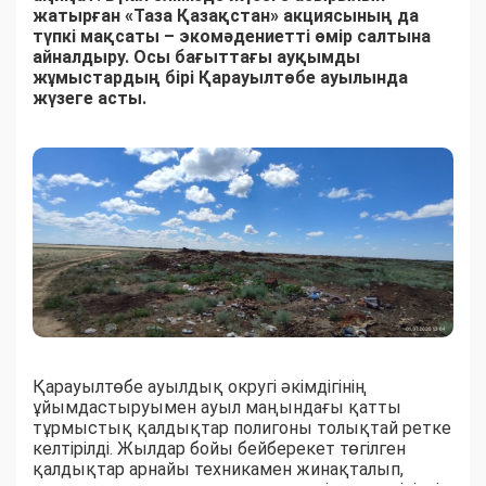
жатырған «Таза Қазақстан» акциясының да
түпкі мақсаты – экомәдениетті өмір салтына
айналдыру. Осы бағыттағы ауқымды
жұмыстардың бірі Қарауылтөбе ауылында
жүзеге асты.
Қарауылтөбе ауылдық округі әкімдігінің
ұйымдастыруымен ауыл маңындағы қатты
тұрмыстық қалдықтар полигоны толықтай ретке
келтірілді. Жылдар бойы бейберекет төгілген
қалдықтар арнайы техникамен жинақталып,