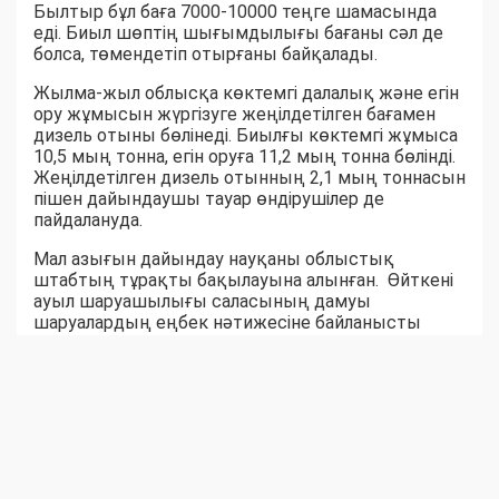
Былтыр бұл баға 7000-10000 теңге шамасында
еді. Биыл шөптің шығымдылығы бағаны сәл де
болса, төмендетіп отырғаны байқалады.
Жылма-жыл облысқа көктемгі далалық және егін
ору жұмысын жүргізуге жеңілдетілген бағамен
дизель отыны бөлінеді. Биылғы көктемгі жұмыса
10,5 мың тонна, егін оруға 11,2 мың тонна бөлінді.
Жеңілдетілген дизель отынның 2,1 мың тоннасын
пішен дайындаушы тауар өндірушілер де
пайдалануда.
Мал азығын дайындау науқаны облыстық
штабтың тұрақты бақылауына алынған. Өйткені
ауыл шаруашылығы саласының дамуы
шаруалардың еңбек нәтижесіне байланысты
екені белгілі. Ауыл-аудандар биыл мал азығынан
тапшылық көрмейтін сыңайлы. Шөпшілердің
жем-шөп дайындау қарқыны соны аңғартқандай.
Қара суық күзге дейін бір жылдық емес, жыл
жарымдық шөп қоры дайын боларына сенім бар.
Серік БЕКСЕЙІТОВ,