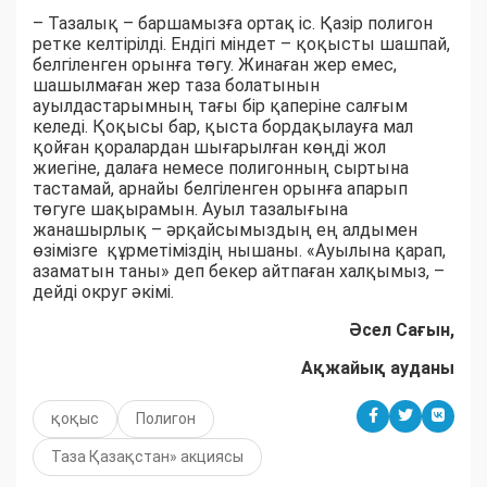
– Тазалық – баршамызға ортақ іс. Қазір полигон
ретке келтірілді. Ендігі міндет – қоқысты шашпай,
белгіленген орынға төгу. Жинаған жер емес,
шашылмаған жер таза болатынын
ауылдастарымның тағы бір қаперіне салғым
келеді. Қоқысы бар, қыста бордақылауға мал
қойған қоралардан шығарылған көңді жол
жиегіне, далаға немесе полигонның сыртына
тастамай, арнайы белгіленген орынға апарып
төгуге шақырамын. Ауыл тазалығына
жанашырлық – әрқайсымыздың ең алдымен
өзімізге құрметіміздің нышаны. «Ауылына қарап,
азаматын таны» деп бекер айтпаған халқымыз, –
дейді округ әкімі.
Әсел Сағын,
Ақжайық ауданы
қоқыс
Полигон
Таза Қазақстан» акциясы