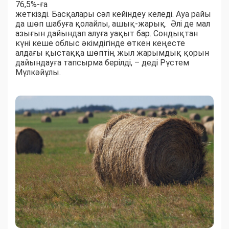
76,5%-ға
жеткізді. Басқалары сәл кейіндеу келеді. Ауа райы
да шөп шабуға қолайлы, ашық-жарық. Әлі де мал
азығын дайындап алуға уақыт бар. Сондықтан
күні кеше облыс әкімдігінде өткен кеңесте
алдағы қыстаққа шөптің жыл жарымдық қорын
дайындауға тапсырма берілді, – деді Рүстем
Мүлкәйұлы.