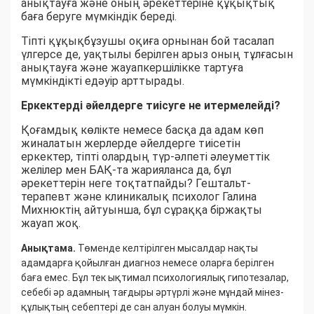
анықтауға және оның әрекеттеріне құқықтық
баға беруге мүмкіндік береді.
Тіпті құқықбұзушы оқиға орнынан бой тасалап
үлгерсе де, уақтылы берілген арыз оның тұлғасын
анықтауға және жауапкершілікке тартуға
мүмкіндікті едәуір арттырады.
Еркектерді әйелдерге тиісуге не итермелейді?
Қоғамдық көлікте немесе басқа да адам көп
жиналатын жерлерде әйелдерге тиісетін
еркектер, тіпті олардың түр-әлпеті әлеуметтік
желілер мен БАҚ-та жарияланса да, бұл
әрекеттерін неге тоқтатпайды? Гештальт-
терапевт және клиникалық психолог Галина
Михнюктің айтуынша, бұл сұраққа біржақты
жауап жоқ.
Анықтама.
Төменде келтірілген мысалдар нақты
адамдарға қойылған диагноз немесе оларға берілген
баға емес. Бұл тек ықтимал психологиялық гипотезалар,
себебі әр адамның тағдыры әртүрлі және мұндай мінез-
құлықтың себептері де сан алуан болуы мүмкін.