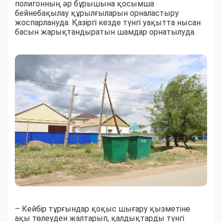
полигонның әр бұрышына қосымша
бейнебақылау құрылғыларын орналастыру
жоспарлануда. Қазіргі кезде түнгі уақытта нысан
басын жарықтандыратын шамдар орнатылуда.
– Кейбір тұрғындар қоқыс шығару қызметіне
ақы төлеуден жалтарып, қалдықтарды түнгі