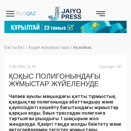
Басты бет
/
Аудан жаңалықтары
/
Ақжайық
3.06.2026, 16:30
Оқылды: 147
ҚОҚЫС ПОЛИГОНЫНДАҒЫ
ЖҰМЫСТАР ЖҮЙЕЛЕНУДЕ
Чапаев ауылы маңындағы қатты тұрмыстық
қалдықтар полигонында абаттандыру және
қауіпсіздікті күшейту бағытындағы жұмыстар
қарқын алды. Биыл трассадан полигонға
тартылған ұзындығы 1 шақырым жол
жөнделуде. Қазіргі таңда жолды биіктету және
автогрейдермен тегістеу жұмыстары