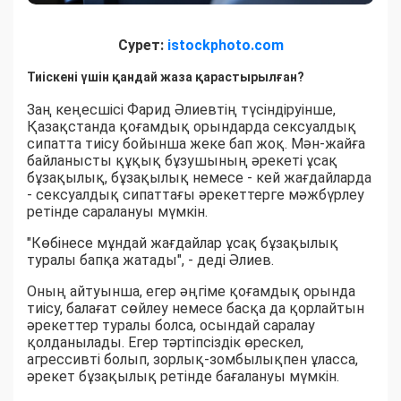
Сурет:
istockphoto.com
Тиіскені үшін қандай жаза қарастырылған?
Заң кеңесшісі Фарид Әлиевтің түсіндіруінше,
Қазақстанда қоғамдық орындарда сексуалдық
сипатта тиісу бойынша жеке бап жоқ. Мән-жайға
байланысты құқық бұзушының әрекеті ұсақ
бұзақылық, бұзақылық немесе - кей жағдайларда
- сексуалдық сипаттағы әрекеттерге мәжбүрлеу
ретінде саралануы мүмкін.
"Көбінесе мұндай жағдайлар ұсақ бұзақылық
туралы бапқа жатады", - деді Әлиев.
Оның айтуынша, егер әңгіме қоғамдық орында
тиісу, балағат сөйлеу немесе басқа да қорлайтын
әрекеттер туралы болса, осындай саралау
қолданылады. Егер тәртіпсіздік өрескел,
агрессивті болып, зорлық-зомбылықпен ұласса,
әрекет бұзақылық ретінде бағалануы мүмкін.