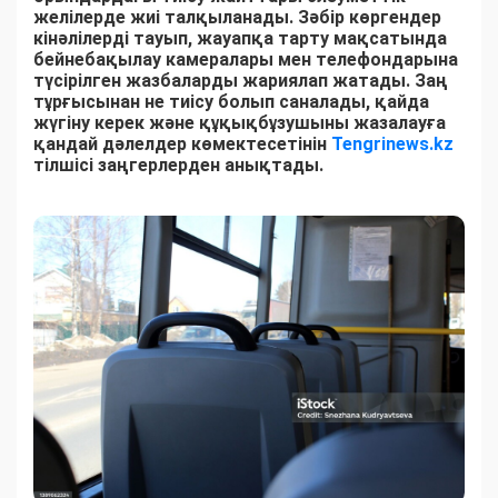
желілерде жиі талқыланады. Зәбір көргендер
кінәлілерді тауып, жауапқа тарту мақсатында
бейнебақылау камералары мен телефондарына
түсірілген жазбаларды жариялап жатады. Заң
тұрғысынан не тиісу болып саналады, қайда
жүгіну керек және құқықбұзушыны жазалауға
қандай дәлелдер көмектесетінін
Tengrinews.kz
тілшісі заңгерлерден анықтады.