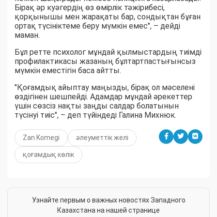
Бірақ әр куәгердің өз өмірлік тәжірибесі,
қорқынышы мен жарақаты бар, сондықтан бұған
ортақ түсініктеме беру мүмкін емес", – дейді
маман.
Бұл ретте психолог мұндай қылмыстардың тиімді
профилактикасы жазаның бұлтартпастығынсыз
мүмкін еместігін баса айтты.
"Қоғамдық айыптау маңызды, бірақ ол мәселені
өздігінен шешпейді. Адамдар мұндай әрекеттер
үшін сөзсіз нақты заңды салдар болатынын
түсінуі тиіс", – деп түйіндеді Галина Михнюк.
Zan Komegi
әлеуметтік желі
қоғамдық көлік
Узнайте первым о важных новостях Западного
Казахстана на нашей странице