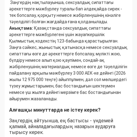
Заңгердің нақтылауынша, сексуалдық сипаттағы
әрекеттерге мәжбүрлеу туралы бап әлдеқайда сирек -
тек бопсалау, қорқыту немесе жәбірленушінің кінәліге
тәуелділігі болған жағдайда ғана қолданылады.
Анықтама:
Қазақстанда сексуалдық сипаттағы
әрекеттерге мәжбүрлегені үшін жауапкершілік
Қылмыстық кодекстің 123-бабында қарастырылған.
Заңға сәйкес, жыныстық қатынасқа немесе сексуалдық
сипаттағы өзге де әрекеттерге бопсалау, мүлікті жою,
бүлдіру немесе алып қою қаупімен, сондай-ақ
жәбірленушінің материалдық немесе өзге де тәуелділігін
пайдалану арқылы мәжбүрлеу 3 000 АЕК-ке дейінгі (2026
жылы 12 975 000 теңге) айыппұлмен, дәл сол мөлшердегі
түзеу жұмыстарымен, бас бостандығын шектеумен
немесе үш жылға дейінгі мерзімге бас бостандығынан
айырумен жазаланады.
Алғашқы минуттарда не істеу керек?
Заңгердің айтуынша, ең бастысы - үндемей
қалмай, айналадағылардың назарын аударуға
тырысу керек.