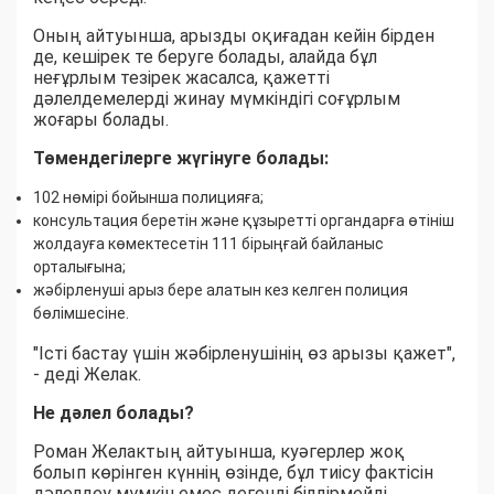
Оның айтуынша, арызды оқиғадан кейін бірден
де, кешірек те беруге болады, алайда бұл
неғұрлым тезірек жасалса, қажетті
дәлелдемелерді жинау мүмкіндігі соғұрлым
жоғары болады.
Төмендегілерге жүгінуге болады:
102 нөмірі бойынша полицияға;
консультация беретін және құзыретті органдарға өтініш
жолдауға көмектесетін 111 бірыңғай байланыс
орталығына;
жәбірленуші арыз бере алатын кез келген полиция
бөлімшесіне.
"Істі бастау үшін жәбірленушінің өз арызы қажет",
- деді Желак.
Не дәлел болады?
Роман Желактың айтуынша, куәгерлер жоқ
болып көрінген күннің өзінде, бұл тиісу фактісін
дәлелдеу мүмкін емес дегенді білдірмейді.