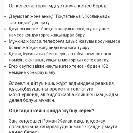
Ол келесі алгоритмді ұстануға кеңес береді:
Дауыстап және анық: "Тоқтатыңыз!", "Қолыңызды
тартыңыз!" деп айту.
Қауіпсіз жерге - басқа жолаушыларға, жүргізушіге
немесе кондукторға жақынырақ бару.
Мүмкіндік болса, телефонға дауыс жазуды қосу немесе
болып жатқан жағдайды видеоға түсіру.
Құқық бұзушының белгілерін, автобус немесе вагон
нөмірін, оқиғаның уақыты мен орнын есте сақтау.
Егер қауіпсіздікке нақты қатер төнсе - бірден 102
нөміріне қоңырау шалу.
Әлиевтің айтуынша, жұрт алдындағы реакция
құқықбұзушыны әрекетін тоқтатуға
мәжбүрлейді, ал видеожазба кейіннен маңызды
дәлел болуы мүмкін.
Оқиғадан кейін қайда жүгіну керек?
Заң кеңесшісі Роман Желак құқық қорғау
органдарына хабарласуды кейінге қалдырмауға
кеңес береді.