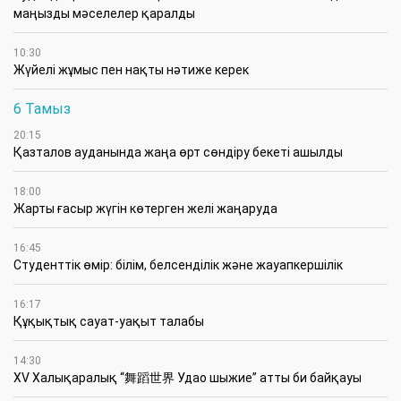
маңызды мәселелер қаралды
10:30
Жүйелі жұмыс пен нақты нәтиже керек
6 Тамыз
20:15
Қазталов ауданында жаңа өрт сөндіру бекеті ашылды
18:00
Жарты ғасыр жүгін көтерген желі жаңаруда
16:45
Студенттік өмір: білім, белсенділік және жауапкершілік
16:17
Құқықтық сауат-уақыт талабы
14:30
XV Халықаралық “舞蹈世界 Удао шыжие” атты би байқауы