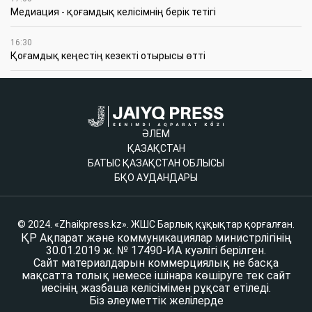
Медиация - қоғамдық келісімнің берік тетігі
16:30
Қоғамдық кеңестің кезекті отырысы өтті
ӘЛЕМ
ҚАЗАҚСТАН
БАТЫС ҚАЗАҚСТАН ОБЛЫСЫ
БҚО АУДАНДАРЫ
© 2024. «Zhaikpress.kz». ЖШС Барлық құқықтар қорғалған.
ҚР Ақпарат және коммуникациялар министрлігінің
30.01.2019 ж. № 17490-ИА куәлігі берілген.
Сайт материалдарын коммерциялық не басқа
мақсатта толық немесе ішінара көшіруге тек сайт
иесінің жазбаша келісімімен рұқсат етіледі.
Біз әлеуметтік желілерде