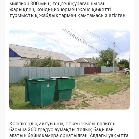
миллион 300 мың теңгені құраған нысан
жарықпен, кондиционермен және қажетті
тұрмыстық жабдықтармен қамтамасыз етілген.
Кәсіпкердің айтуынша, өткен жылы полигон
басына 360 градус аумақты толық бақылай
алатын бейнекамера орнатылған. Алдағы уақытта