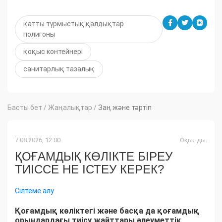
қатты тұрмыстық қалдықтар
полигоны
қоқыс контейнері
санитарлық тазалық
Басты бет
/
Жаңалықтар
/
Заң және тәртіп
7.08.2026, 12:00
Оқылды:
ҚОҒАМДЫҚ КӨЛІКТЕ БІРЕУ
ТИІССЕ НЕ ІСТЕУ КЕРЕК?
Сілтеме алу
Қоғамдық көліктегі және басқа да қоғамдық
орындардағы тиісу жайттары әлеуметтік