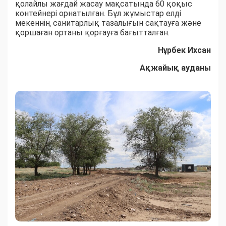
қолайлы жағдай жасау мақсатында 60 қоқыс
контейнері орнатылған. Бұл жұмыстар елді
мекеннің санитарлық тазалығын сақтауға және
қоршаған ортаны қорғауға бағытталған.
Нұрбек Ихсан
Ақжайық ауданы