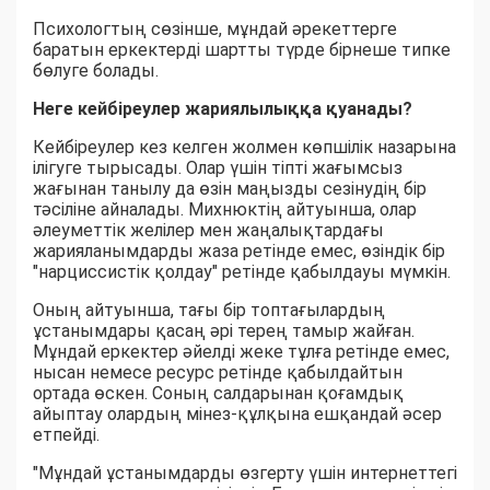
Психологтың сөзінше, мұндай әрекеттерге
баратын еркектерді шартты түрде бірнеше типке
бөлуге болады.
Неге кейбіреулер жариялылыққа қуанады?
Кейбіреулер кез келген жолмен көпшілік назарына
ілігуге тырысады. Олар үшін тіпті жағымсыз
жағынан танылу да өзін маңызды сезінудің бір
тәсіліне айналады. Михнюктің айтуынша, олар
әлеуметтік желілер мен жаңалықтардағы
жарияланымдарды жаза ретінде емес, өзіндік бір
"нарциссистік қолдау" ретінде қабылдауы мүмкін.
Оның айтуынша, тағы бір топтағылардың
ұстанымдары қасаң әрі терең тамыр жайған.
Мұндай еркектер әйелді жеке тұлға ретінде емес,
нысан немесе ресурс ретінде қабылдайтын
ортада өскен. Соның салдарынан қоғамдық
айыптау олардың мінез-құлқына ешқандай әсер
етпейді.
"Мұндай ұстанымдарды өзгерту үшін интернеттегі