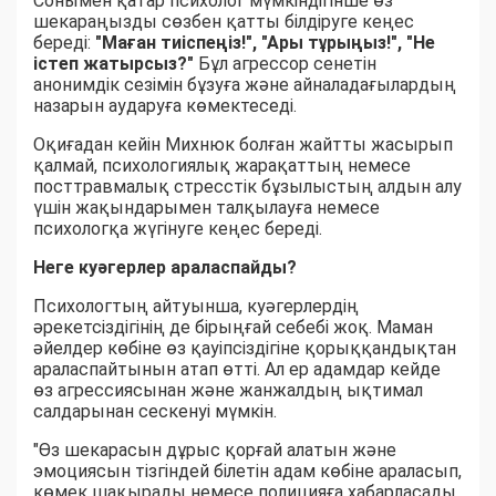
Сонымен қатар психолог мүмкіндігінше өз
шекараңызды сөзбен қатты білдіруге кеңес
береді:
"Маған тиіспеңіз!", "Ары тұрыңыз!", "Не
істеп жатырсыз?"
Бұл агрессор сенетін
анонимдік сезімін бұзуға және айналадағылардың
назарын аударуға көмектеседі.
Оқиғадан кейін Михнюк болған жайтты жасырып
қалмай, психологиялық жарақаттың немесе
посттравмалық стресстік бұзылыстың алдын алу
үшін жақындарымен талқылауға немесе
психологқа жүгінуге кеңес береді.
Неге куәгерлер араласпайды?
Психологтың айтуынша, куәгерлердің
әрекетсіздігінің де бірыңғай себебі жоқ. Маман
әйелдер көбіне өз қауіпсіздігіне қорыққандықтан
араласпайтынын атап өтті. Ал ер адамдар кейде
өз агрессиясынан және жанжалдың ықтимал
салдарынан сескенуі мүмкін.
"Өз шекарасын дұрыс қорғай алатын және
эмоциясын тізгіндей білетін адам көбіне араласып,
көмек шақырады немесе полицияға хабарласады.