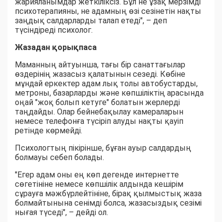
жарияланымдар жеткіліксіз. Бұл не ұзақ мерзімді
психотерапияны, не адамның өзі сезінетін нақты
заңдық салдарларды талап етеді", – деп
түсіндіреді психолог.
Жазадан қорықпаса
Маманның айтуынша, тағы бір санаттағылар
өздерінің жазасыз қалатынын сезеді. Көбіне
мұндай еркектер адам лық толы автобустарды,
метроны, базарларды және көпшіліктің арасында
оңай "жоқ болып кетуге" болатын жерлерді
таңдайды. Олар бейнебақылау камераларын
немесе телефонға түсіріп алуды нақты қауіп
ретінде көрмейді.
Психологтың пікірінше, бұған ауыр салдардың
болмауы себеп болады.
"Егер адам оны ең көп дегенде интернетте
сөгетініне немесе көпшілік алдында кешірім
сұрауға мәжбүрлейтініне, бірақ қылмыстық жаза
болмайтынына сенімді болса, жазасыздық сезімі
нығая түседі", – дейді ол.