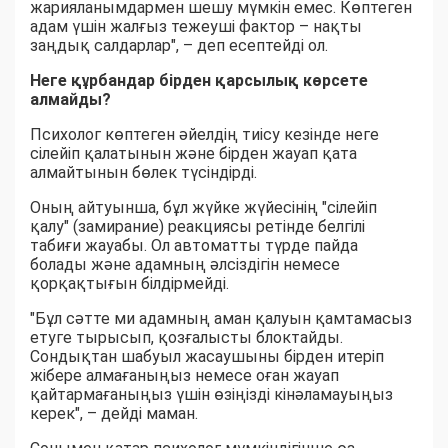
жарияланымдармен шешу мүмкін емес. Көптеген
адам үшін жалғыз тежеуші фактор – нақты
заңдық салдарлар", – деп есептейді ол.
Неге құрбандар бірден қарсылық көрсете
алмайды?
Психолог көптеген әйелдің тиісу кезінде неге
сілейіп қалатынын және бірден жауап қата
алмайтынын бөлек түсіндірді.
Оның айтуынша, бұл жүйке жүйесінің "сілейіп
қалу" (замирание) реакциясы ретінде белгілі
табиғи жауабы. Ол автоматты түрде пайда
болады және адамның әлсіздігін немесе
қорқақтығын білдірмейді.
"Бұл сәтте ми адамның аман қалуын қамтамасыз
етуге тырысып, қозғалысты блоктайды.
Сондықтан шабуыл жасаушыны бірден итеріп
жібере алмағаныңыз немесе оған жауап
қайтармағаныңыз үшін өзіңізді кінәламауыңыз
керек", – дейді маман.