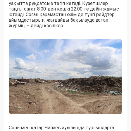
уақытта рұқсатсыз төгіп кетеді. Күзетшілер
таңғы сағат 8:00-ден кешкі 22:00-ге дейін жұмыс
істейді. Соған қарамастан өзім де түнгі рейдтер
ұйымдастырып, жағдайды бақылауда ұстап
жүрмін, – дейді кәсіпкер.
Сонымен қатар Чапаев ауылында тұрғындарға