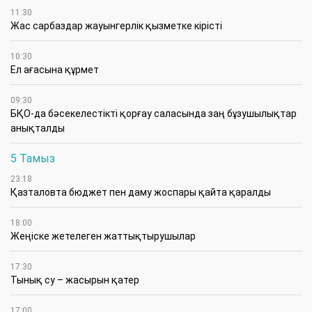
11:30
Жас сарбаздар жауынгерлік қызметке кірісті
10:30
Ел ағасына құрмет
09:30
БҚО-да бәсекелестікті қорғау саласында заң бұзушылықтар
анықталды
5 Тамыз
23:18
Қазталовта бюджет пен даму жоспары қайта қаралды
18:00
Жеңіске жетелеген жаттықтырушылар
17:30
Тынық су – жасырын қатер
17:00