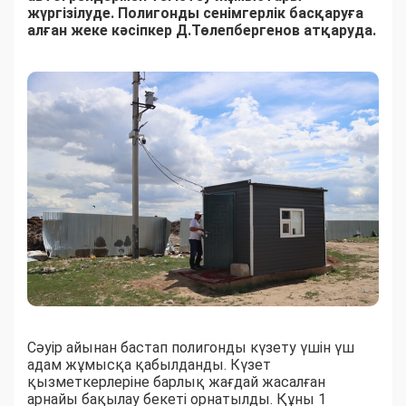
жүргізілуде. Полигонды сенімгерлік басқаруға
алған жеке кәсіпкер Д.Төлепбергенов атқаруда.
Сәуір айынан бастап полигонды күзету үшін үш
адам жұмысқа қабылданды. Күзет
қызметкерлеріне барлық жағдай жасалған
арнайы бақылау бекеті орнатылды. Құны 1