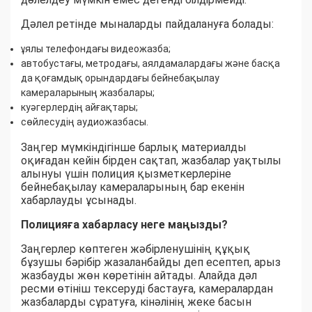
Дәлел ретінде мыналарды пайдалануға болады:
ұялы телефондағы видеожазба;
автобустағы, метродағы, аялдамалардағы және басқа
да қоғамдық орындардағы бейнебақылау
камераларының жазбалары;
куәгерлердің айғақтары;
сөйлесудің аудиожазбасы.
Заңгер мүмкіндігінше барлық материалды
оқиғадан кейін бірден сақтап, жазбалар уақтылы
алынуы үшін полиция қызметкерлеріне
бейнебақылау камераларының бар екенін
хабарлауды ұсынады.
Полицияға хабарласу неге маңызды?
Заңгерлер көптеген жәбірленушінің құқық
бұзушы бәрібір жазаланбайды деп есептеп, арыз
жазбауды жөн көретінін айтады. Алайда дәл
ресми өтініш тексеруді бастауға, камералардан
жазбаларды сұратуға, кінәлінің жеке басын