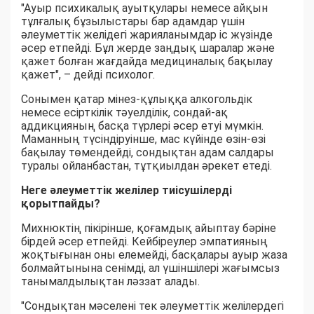
"Ауыр психикалық ауытқулары немесе айқын
тұлғалық бұзылыстары бар адамдар үшін
әлеуметтік желідегі жарияланымдар іс жүзінде
әсер етпейді. Бұл жерде заңдық шаралар және
қажет болған жағдайда медициналық бақылау
қажет", – дейді психолог.
Сонымен қатар мінез-құлыққа алкогольдік
немесе есірткілік тәуелділік, сондай-ақ
аддикцияның басқа түрлері әсер етуі мүмкін.
Маманның түсіндіруінше, мас күйінде өзін-өзі
бақылау төмендейді, сондықтан адам салдары
туралы ойланбастан, тұтқиылдан әрекет етеді.
Неге әлеуметтік желілер тиісушілерді
қорытпайды?
Михнюктің пікірінше, қоғамдық айыптау бәріне
бірдей әсер етпейді. Кейбіреулер эмпатияның
жоқтығынан оны елемейді, басқалары ауыр жаза
болмайтынына сенімді, ал үшіншілері жағымсыз
танымалдылықтан ләззат алады.
"Сондықтан мәселені тек әлеуметтік желілердегі