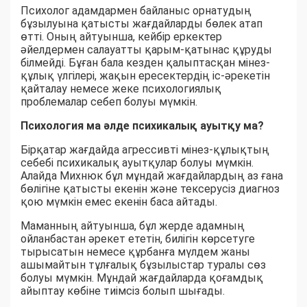
Психолог адамдармен байланыс орнатудың
бұзылуына қатысты жағдайларды бөлек атап
өтті. Оның айтуынша, кейбір еркектер
әйелдермен салауатты қарым-қатынас құруды
білмейді. Бұған бала кезден қалыптасқан мінез-
құлық үлгілері, жақын ересектердің іс-әрекетін
қайталау немесе жеке психологиялық
проблемалар себеп болуы мүмкін.
Психология ма әлде психикалық ауытқу ма?
Бірқатар жағдайда агрессивті мінез-құлықтың
себебі психикалық ауытқулар болуы мүмкін.
Алайда Михнюк бұл мұндай жағдайлардың аз ғана
бөлігіне қатысты екенін және тексерусіз диагноз
қою мүмкін емес екенін баса айтады.
Маманның айтуынша, бұл жерде адамның
ойланбастан әрекет ететін, билігін көрсетуге
тырысатын немесе құрбанға мүлдем жаны
ашымайтын тұлғалық бұзылыстар туралы сөз
болуы мүмкін. Мұндай жағдайларда қоғамдық
айыптау көбіне тиімсіз болып шығады.