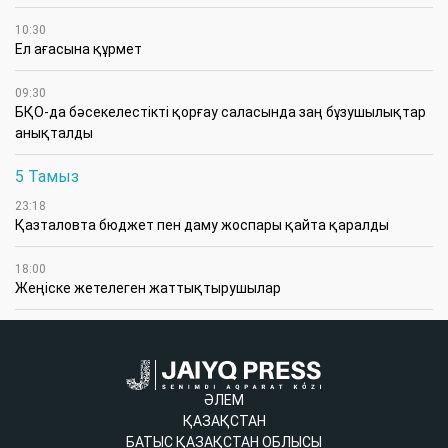
10:30
Ел ағасына құрмет
09:30
БҚО-да бәсекелестікті қорғау саласында заң бұзушылықтар
анықталды
5 Тамыз
23:18
Қазталовта бюджет пен даму жоспары қайта қаралды
18:00
Жеңіске жетелеген жаттықтырушылар
ӘЛЕМ
ҚАЗАҚСТАН
БАТЫС ҚАЗАҚСТАН ОБЛЫСЫ