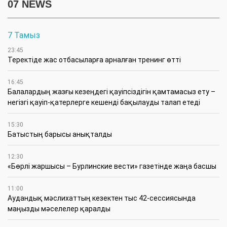
07 NEWS
7 Тамыз
23:45
​Теректіде жас отбасыларға арналған тренинг өтті
16:45
Балалардың жазғы кезеңдегі қауіпсіздігін қамтамасыз ету –
негізгі қауіп-қатерлерге кешенді бақылауды талап етеді
15:30
Батыстың барысы анықталды
12:30
«Бөрлі жаршысы – Бурлинские вести» газетінде жаңа басшы
11:00
Аудандық мәслихаттың кезектен тыс 42-сессиясында
маңызды мәселелер қаралды