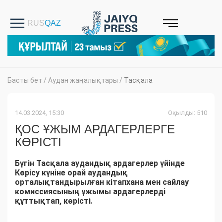
Басты бет
/
Аудан жаңалықтары
/
Тасқала
14.03.2024, 15:30
Оқылды: 510
ҚОС ҰЖЫМ АРДАГЕРЛЕРГЕ
КӨРІСТІ
Бүгін Тасқала аудандық ардагерлер үйінде
Көрісу күніне орай аудандық
орталықтандырылған кітапхана мен сайлау
комиссиясының ұжымы ардагерлерді
құттықтап, көрісті.