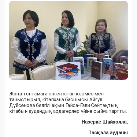
Жаңа топтамаға енген кітап көрмесімен
таныстырып, кітапхана басшысы Айгүл
Дүйсенова белгілі ақын Ғайса-Ғали Сейтақтың
кітабын аудандық ардагерлер үйіне сыйға тартты.
Назерке Шайхолла,
Тасқала ауданы