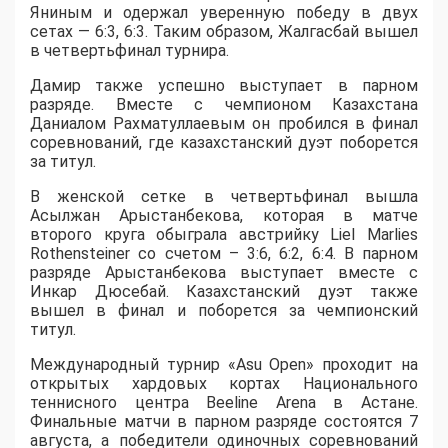
Яниным и одержал уверенную победу в двух
сетах — 6:3, 6:3. Таким образом, Жалгасбай вышел
в четвертьфинал турнира.
Дамир также успешно выступает в парном
разряде. Вместе с чемпионом Казахстана
Даниалом Рахматуллаевым он пробился в финал
соревнований, где казахстанский дуэт поборется
за титул.
В женской сетке в четвертьфинал вышла
Асылжан Арыстанбекова, которая в матче
второго круга обыграла австрийку Liel Marlies
Rothensteiner со счетом – 3:6, 6:2, 6:4. В парном
разряде Арыстанбекова выступает вместе с
Инкар Дюсебай. Казахстанский дуэт также
вышел в финал и поборется за чемпионский
титул.
Международный турнир «Asu Open» проходит на
открытых хардовых кортах Национального
теннисного центра Beeline Arena в Астане.
Финальные матчи в парном разряде состоятся 7
августа, а победители одиночных соревнований