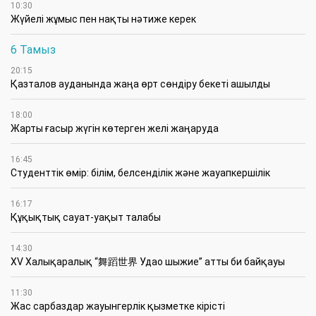
10:30
Жүйелі жұмыс пен нақты нәтиже керек
6 Тамыз
20:15
Қазталов ауданында жаңа өрт сөндіру бекеті ашылды
18:00
Жарты ғасыр жүгін көтерген желі жаңаруда
16:45
Студенттік өмір: білім, белсенділік және жауапкершілік
16:17
Құқықтық сауат-уақыт талабы
14:30
XV Халықаралық “舞蹈世界 Удао шыжие” атты би байқауы
11:30
Жас сарбаздар жауынгерлік қызметке кірісті