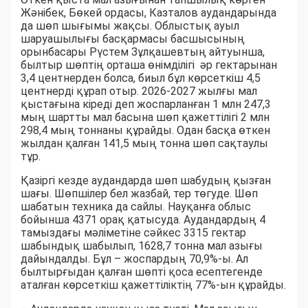
Жәнібек, Бөкей ордасы, Казталов аудандарында
да шөп шығымы жақсы. Облыстық ауыл
шаруашылығы басқармасы басшысының
орынбасары Рүстем Зұлқашевтың айтуынша,
былтыр шөптің орташа өнімділігі әр гектарынан
3,4 центнерден болса, биыл бұл көрсеткіш 4,5
центнерді құрап отыр. 2026-2027 жылғы мал
қыстағына кіреді деп жоспарланған 1 млн 247,3
мың шартты мал басына шөп қажеттілігі 2 млн
298,4 мың тоннаны құрайды. Одан басқа өткен
жылдан қалған 141,5 мың тонна шөп сақтаулы
тұр.
Қазіргі кезде аудандарда шөп шабудың қызған
шағы. Шөпшілер бел жазбай, тер төгуде. Шөп
шабатын техника да сайлы. Науқанға облыс
бойынша 4371 орақ қатысуда. Аудандардың 4
тамыздағы мәліметіне сәйкес 3315 гектар
шабындық шабылып, 1628,7 тонна мал азығы
дайындалды. Бұл – жоспардың 70,9%-ы. Ал
былтырғыдан қалған шөпті қоса есептегенде
аталған көрсеткіш қажеттіліктің 77%-ын құрайды.