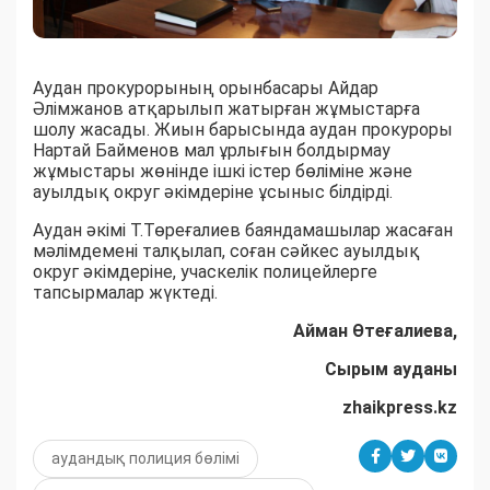
Аудан прокурорының орынбасары Айдар
Әлімжанов атқарылып жатырған жұмыстарға
шолу жасады. Жиын барысында аудан прокуроры
Нартай Байменов мал ұрлығын болдырмау
жұмыстары жөнінде ішкі істер бөліміне және
ауылдық округ әкімдеріне ұсыныс білдірді.
Аудан әкімі Т.Төреғалиев баяндамашылар жасаған
мәлімдемені талқылап, соған сәйкес ауылдық
округ әкімдеріне, учаскелік полицейлерге
тапсырмалар жүктеді.
Айман Өтеғалиева,
Сырым ауданы
zhaikpress.kz
аудандық полиция бөлімі