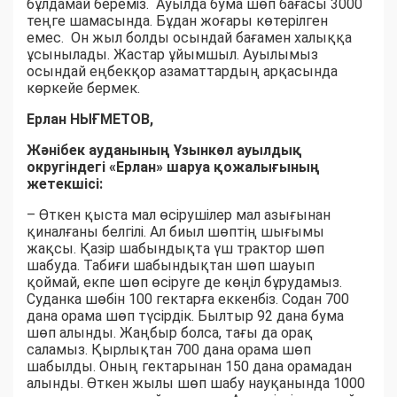
бұлдамай береміз. Ауылда бума шөп бағасы 3000
теңге шамасында. Бұдан жоғары көтерілген
емес. Он жыл болды осындай бағамен халыққа
ұсынылады. Жастар ұйымшыл. Ауылымыз
осындай еңбекқор азаматтардың арқасында
көркейе бермек.
Ерлан НЫҒМЕТОВ,
Жәнібек ауданының Ұзынкөл ауылдық
округіндегі «Ерлан» шаруа қожалығының
жетекшісі:
– Өткен қыста мал өсірушілер мал азығынан
қиналғаны белгілі. Ал биыл шөптің шығымы
жақсы. Қазір шабындықта үш трактор шөп
шабуда. Табиғи шабындықтан шөп шауып
қоймай, екпе шөп өсіруге де көңіл бұрудамыз.
Суданка шөбін 100 гектарға еккенбіз. Содан 700
дана орама шөп түсірдік. Былтыр 92 дана бума
шөп алынды. Жаңбыр болса, тағы да орақ
саламыз. Қырлықтан 700 дана орама шөп
шабылды. Оның гектарынан 150 дана орамадан
алынды. Өткен жылы шөп шабу науқанында 1000