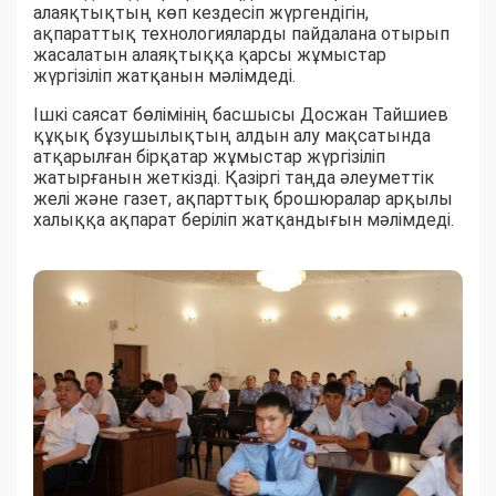
алаяқтықтың көп кездесіп жүргендігін,
ақпараттық технологияларды пайдалана отырып
жасалатын алаяқтыққа қарсы жұмыстар
жүргізіліп жатқанын мәлімдеді.
Ішкі саясат бөлімінің басшысы Досжан Тайшиев
құқық бұзушылықтың алдын алу мақсатында
атқарылған бірқатар жұмыстар жүргізіліп
жатырғанын жеткізді. Қазіргі таңда әлеуметтік
желі және газет, ақпарттық брошюралар арқылы
халыққа ақпарат беріліп жатқандығын мәлімдеді.