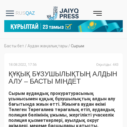
Басты бет
/
Аудан жаңалықтары
/
Сырым
18.08.2022, 17:56
Оқылды: 443
ҚҰҚЫҚ БҰЗУШЫЛЫҚТЫҢ АЛДЫН
АЛУ – БАСТЫ МІНДЕТ
Сырым аудандық прокуратурасының
ұсынысымен құқық бұзушылықтың алдын алу
бағытында жиын өтті. Жиынға аудан әкімі
Төлеген Төреғалиев төрағалық етіп, аудандық
полиция бөлімінің ұжымы, жергілікті учаскелік
полиция қызметкерлері, ауылдық округ
әкімдері, мекеме басшылары қатысты.