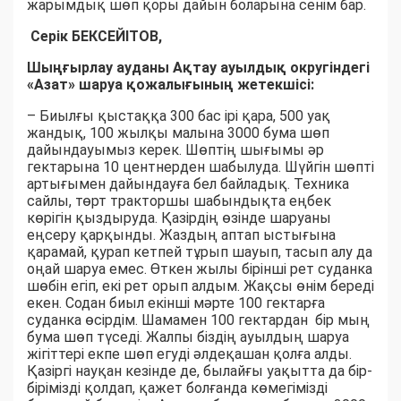
жарымдық шөп қоры дайын боларына сенім бар.
Серік БЕКСЕЙІТОВ,
Шыңғырлау ауданы Ақтау ауылдық округіндегі
«Азат» шаруа қожалығының жетекшісі:
– Биылғы қыстаққа 300 бас ірі қара, 500 уақ
жандық, 100 жылқы малына 3000 бума шөп
дайындауымыз керек. Шөптің шығымы әр
гектарына 10 центнерден шабылуда. Шүйгін шөпті
артығымен дайындауға бел байладық. Техника
сайлы, төрт тракторшы шабындықта еңбек
көрігін қыздыруда. Қазірдің өзінде шаруаны
еңсеру қарқынды. Жаздың аптап ыстығына
қарамай, қурап кетпей тұрып шауып, тасып алу да
оңай шаруа емес. Өткен жылы бірінші рет суданка
шөбін егіп, екі рет орып алдым. Жақсы өнім береді
екен. Содан биыл екінші мәрте 100 гектарға
суданка өсірдім. Шамамен 100 гектардан бір мың
бума шөп түседі. Жалпы біздің ауылдың шаруа
жігіттері екпе шөп егуді әлдеқашан қолға алды.
Қазіргі науқан кезінде де, былайғы уақытта да бір-
бірімізді қолдап, қажет болғанда көмегімізді