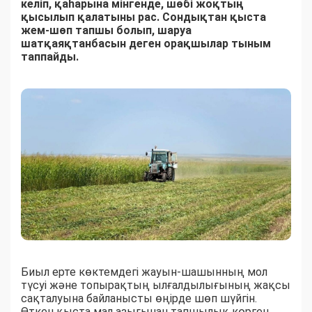
келіп, қаһарына мінгенде, шөбі жоқтың
қысылып қалатыны рас. Сондықтан қыста
жем-шөп тапшы болып, шаруа
шатқаяқтанбасын деген орақшылар тыным
таппайды.
Биыл ерте көктемдегі жауын-шашынның мол
түсуі және топырақтың ылғалдылығының жақсы
сақталуына байланысты өңірде шөп шүйгін.
Өткен қыста мал азығынан тапшылық көрген