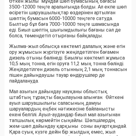
Өткен жылы мұндай шөп бумасының бағасы
3500-12000 теңге аралығында болды. Ал екпе шөп
өсіретін шаруашылықтар өздерінен артылған
шөптің бумасын 6000-10000 теңгеге сатуда.
Былтыр бұл баға 7000-10000 теңге шамасында
еді. Биыл шөптің шығымдылығы бағаны сәл де
болса, төмендетіп отырғаны байқалады.
Жылма-жыл облысқа көктемгі далалық және егін
ору жұмысын жүргізуге жеңілдетілген бағамен
дизель отыны бөлінеді. Биылғы көктемгі жұмыса
10,5 мың тонна, егін оруға 11,2 мың тонна бөлінді.
Жеңілдетілген дизель отынның 2,1 мың тоннасын
пішен дайындаушы тауар өндірушілер де
пайдалануда.
Мал азығын дайындау науқаны облыстық
штабтың тұрақты бақылауына алынған. Өйткені
ауыл шаруашылығы саласының дамуы
шаруалардың еңбек нәтижесіне байланысты
екені белгілі. Ауыл-аудандар биыл мал азығынан
тапшылық көрмейтін сыңайлы. Шөпшілердің
жем-шөп дайындау қарқыны соны аңғартқандай.
Қара суық күзге дейін бір жылдық емес, жыл