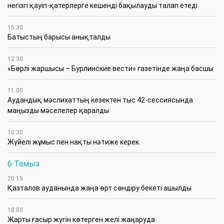
негізгі қауіп-қатерлерге кешенді бақылауды талап етеді
15:30
Батыстың барысы анықталды
12:30
«Бөрлі жаршысы – Бурлинские вести» газетінде жаңа басшы
11:00
Аудандық мәслихаттың кезектен тыс 42-сессиясында
маңызды мәселелер қаралды
10:30
Жүйелі жұмыс пен нақты нәтиже керек
6 Тамыз
20:15
Қазталов ауданында жаңа өрт сөндіру бекеті ашылды
18:00
Жарты ғасыр жүгін көтерген желі жаңаруда