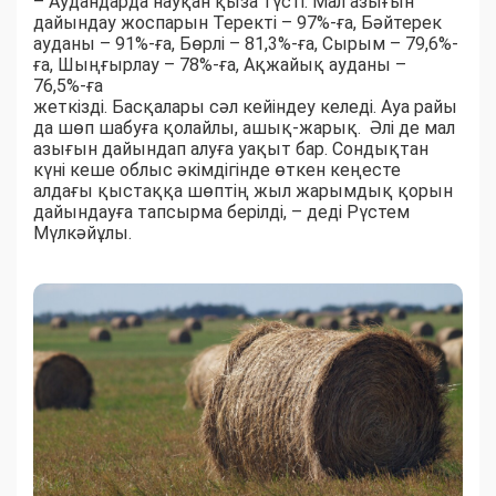
– Аудандарда науқан қыза түсті. Мал азығын
дайындау жоспарын Теректі – 97%-ға, Бәйтерек
ауданы – 91%-ға, Бөрлі – 81,3%-ға, Сырым – 79,6%-
ға, Шыңғырлау – 78%-ға, Ақжайық ауданы –
76,5%-ға
жеткізді. Басқалары сәл кейіндеу келеді. Ауа райы
да шөп шабуға қолайлы, ашық-жарық. Әлі де мал
азығын дайындап алуға уақыт бар. Сондықтан
күні кеше облыс әкімдігінде өткен кеңесте
алдағы қыстаққа шөптің жыл жарымдық қорын
дайындауға тапсырма берілді, – деді Рүстем
Мүлкәйұлы.