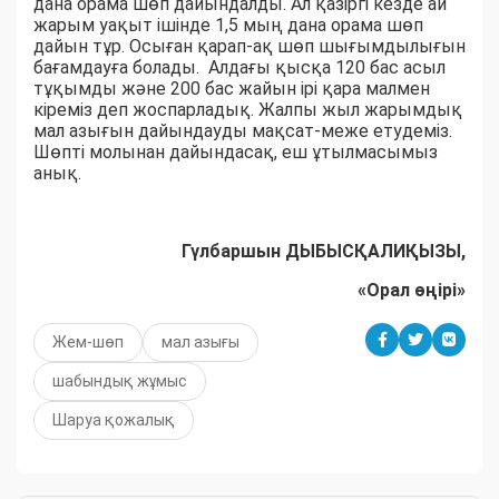
дана орама шөп дайындалды. Ал қазіргі кезде ай
жарым уақыт ішінде 1,5 мың дана орама шөп
дайын тұр. Осыған қарап-ақ шөп шығымдылығын
бағамдауға болады. Алдағы қысқа 120 бас асыл
тұқымды және 200 бас жайын ірі қара малмен
кіреміз деп жоспарладық. Жалпы жыл жарымдық
мал азығын дайындауды мақсат-меже етудеміз.
Шөпті молынан дайындасақ, еш ұтылмасымыз
анық.
Гүлбаршын ДЫБЫСҚАЛИҚЫЗЫ,
«Орал өңірі»
Жем-шөп
мал азығы
шабындық жұмыс
Шаруа қожалық