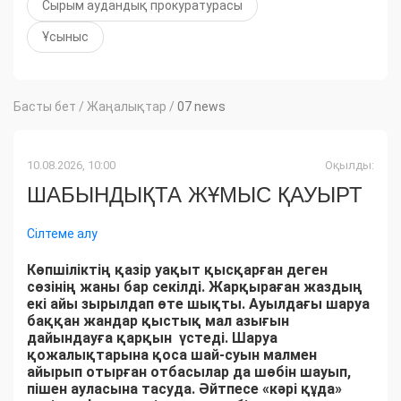
Сырым аудандық прокуратурасы
Ұсыныс
Басты бет
/
Жаңалықтар
/
07 news
10.08.2026, 10:00
Оқылды:
ШАБЫНДЫҚТА ЖҰМЫС ҚАУЫРТ
Сілтеме алу
Көпшіліктің қазір уақыт қысқарған деген
сөзінің жаны бар секілді. Жарқыраған жаздың
екі айы зырылдап өте шықты. Ауылдағы шаруа
баққан жандар қыстық мал азығын
дайындауға қарқын үстеді. Шаруа
қожалықтарына қоса шай-суын малмен
айырып отырған отбасылар да шөбін шауып,
пішен ауласына тасуда. Әйтпесе «кәрі құда»