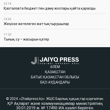
23:18
Қазталовта бюджет пен даму жоспары қайта қаралды
18:00
Жеңіске жетелеген жаттықтырушылар
17:30
Тынық су – жасырын қатер
ӘЛЕМ
ҚАЗАҚСТАН
БАТЫС ҚАЗАҚСТАН ОБЛЫСЫ
БҚО АУДАНДАРЫ
© 2024. «Zhaikpress.kz». ЖШС Барлық құқықтар қорғалған.
ҚР Ақпарат және коммуникациялар министрлігінің
30.01.2019 ж. № 17490-ИА куәлігі берілген.