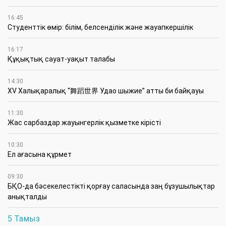
16:45
Студенттік өмір: білім, белсенділік және жауапкершілік
16:17
Құқықтық сауат-уақыт талабы
14:30
XV Халықаралық “舞蹈世界 Удао шыжие” атты би байқауы
11:30
Жас сарбаздар жауынгерлік қызметке кірісті
10:30
Ел ағасына құрмет
09:30
БҚО-да бәсекелестікті қорғау саласында заң бұзушылықтар
анықталды
5 Тамыз