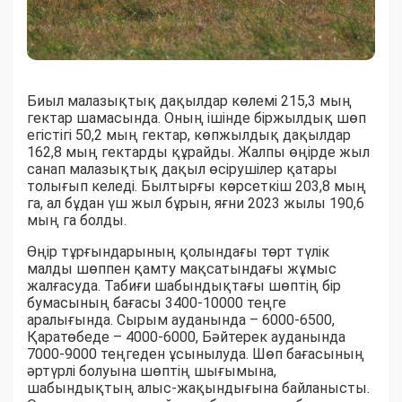
Биыл малазықтық дақылдар көлемі 215,3 мың
гектар шамасында. Оның ішінде біржылдық шөп
егістігі 50,2 мың гектар, көпжылдық дақылдар
162,8 мың гектарды құрайды. Жалпы өңірде жыл
санап малазықтық дақыл өсірушілер қатары
толығып келеді. Былтырғы көрсеткіш 203,8 мың
га, ал бұдан үш жыл бұрын, яғни 2023 жылы 190,6
мың га болды.
Өңір тұрғындарының қолындағы төрт түлік
малды шөппен қамту мақсатындағы жұмыс
жалғасуда. Табиғи шабындықтағы шөптің бір
бумасының бағасы 3400-10000 теңге
аралығында. Сырым ауданында – 6000-6500,
Қаратөбеде – 4000-6000, Бәйтерек ауданында
7000-9000 теңгеден ұсынылуда. Шөп бағасының
әртүрлі болуына шөптің шығымына,
шабындықтың алыс-жақындығына байланысты.