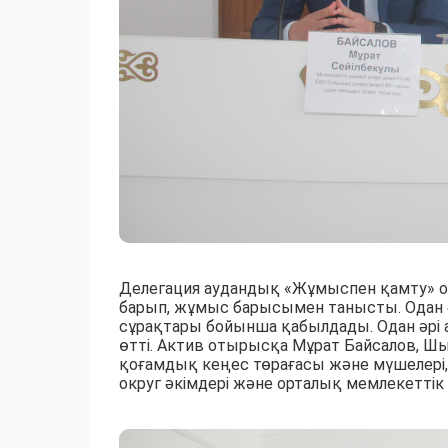
Делегация аудандық «Жұмыспен қамту» о
барып, жұмыс барысымен танысты. Одан ә
сұрақтары бойынша қабылдады. Одан әрі ау
өтті. Актив отырысқа Мұрат Байсалов, Ш
қоғамдық кеңес төрағасы және мүшелері, 
округ әкімдері және орталық мемлекетті