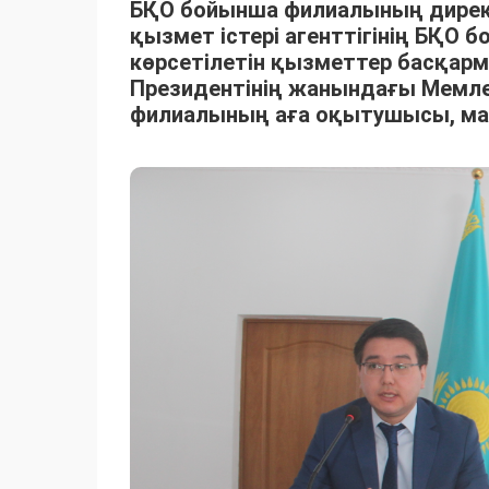
БҚО бойынша филиалының дирек
қызмет істері агенттігінің БҚО
көрсетілетін қызметтер басқа
Президентінің жанындағы Мемл
филиалының аға оқытушысы, маг