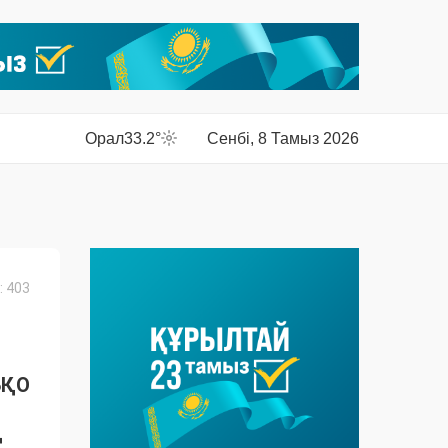
Орал
33.2°
Сенбі, 8 Тамыз 2026
 403
БҚО
ң