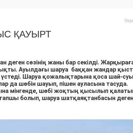
Оқы
С ҚАУЫРТ
ан деген сөзінің жаны бар секілді. Жарқырағ
шықты. Ауылдағы шаруа баққан жандар қыс
үстеді. Шаруа қожалықтарына қоса шай-су
р да шөбін шауып, пішен ауласына тасуда.
арына мінгенде, шөбі жоқтың қысылып қалат
тапшы болып, шаруа шатқаяқтанбасын деге