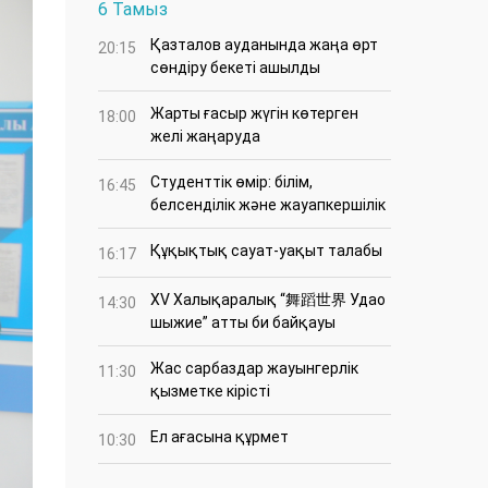
6 Тамыз
Қазталов ауданында жаңа өрт
20:15
сөндіру бекеті ашылды
Жарты ғасыр жүгін көтерген
18:00
желі жаңаруда
Студенттік өмір: білім,
16:45
белсенділік және жауапкершілік
Құқықтық сауат-уақыт талабы
16:17
XV Халықаралық “舞蹈世界 Удао
14:30
шыжие” атты би байқауы
Жас сарбаздар жауынгерлік
11:30
қызметке кірісті
Ел ағасына құрмет
10:30