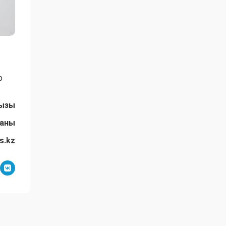
р
қызы
даны
s.kz