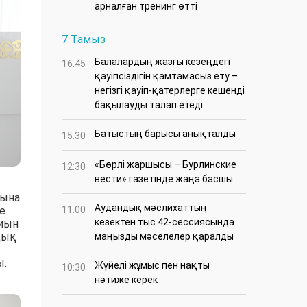
арналған тренинг өтті
7 Тамыз
Балалардың жазғы кезеңдегі
16:45
қауіпсіздігін қамтамасыз ету –
негізгі қауіп-қатерлерге кешенді
бақылауды талап етеді
Батыстың барысы анықталды
15:30
«Бөрлі жаршысы – Бурлинские
12:30
вести» газетінде жаңа басшы
ғына
Аудандық мәслихаттың
е
11:00
кезектен тыс 42-сессиясында
жиын
дық
маңызды мәселелер қаралды
ы.
Жүйелі жұмыс пен нақты
10:30
нәтиже керек