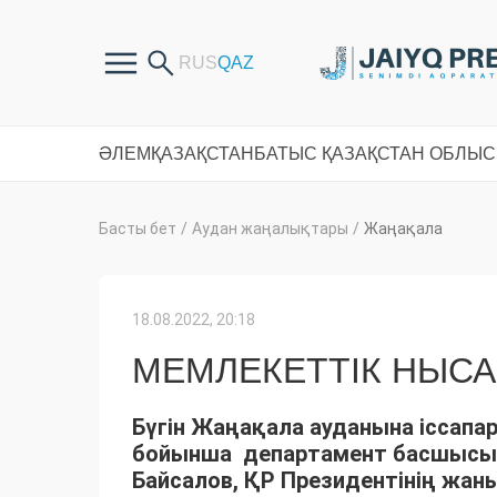
ӘЛЕМ
ҚАЗАҚСТАН
БАТЫС ҚАЗАҚСТАН ОБЛЫ
Басты бет
/
Аудан жаңалықтары
/
Жаңақала
18.08.2022, 20:18
МЕМЛЕКЕТТІК НЫС
Бүгін Жаңақала ауданына іссапар
бойынша департамент басшысы, 
Байсалов, ҚР Президентінің жа