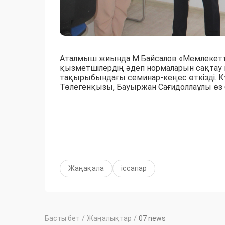
Аталмыш жиында М.Байсалов «Мемлекетті
қызметшілердің әдеп нормаларын сақтау 
тақырыбындағы семинар-кеңес өткізді. Кү
Төлегенқызы, Бауыржан Сағидоллаұлы өз
Жаңақала
іссапар
Басты бет
/
Жаңалықтар
/
07 news