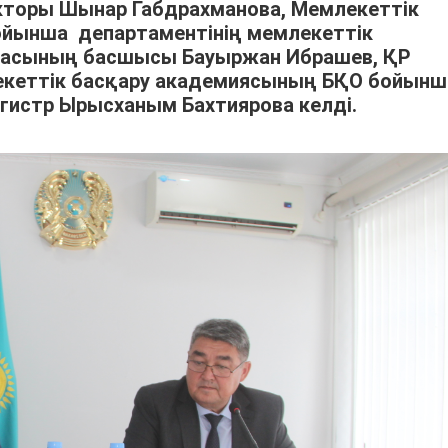
торы Шынар Габдрахманова, Мемлекеттік
 бойынша департаментінің мемлекеттік
рмасының басшысы Бауыржан Ибрашев, ҚР
екеттік басқару академиясының БҚО бойынш
истр Ырысханым Бахтиярова келді.