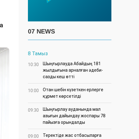
а
07 NEWS
8 Тамыз
Шыңғырлауда Абайдың 181
10:30
жылдығына арналған әдеби-
сазды кеш өтті
Отан шебін күзеткен ерлерге
10:00
құрмет көрсетілді
​Шыңғырлау ауданында мал
09:30
азығын дайындау жоспары 78
пайызға орындалды
​Теректіде жас отбасыларға
09:00