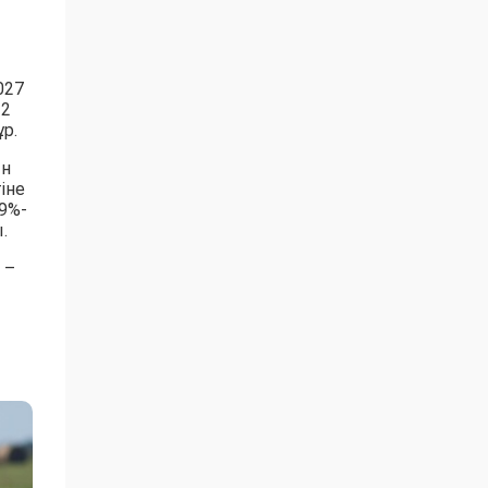
027
 2
р.
ын
іне
9%-
.
 –