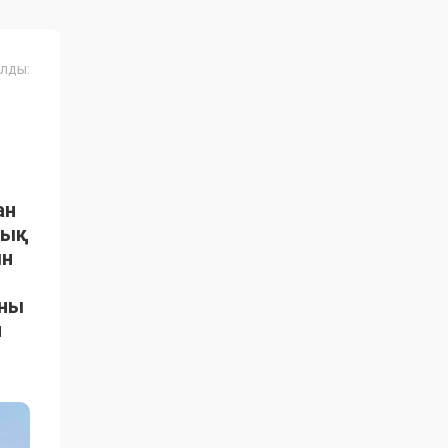
лды:
ан
тық
ын
ыны
н