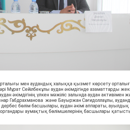
рталығы мен аудандық халыққа қызмет көрсету орталы
рі Мұрат Сейілбекұлы аудан әкімдігінде азаматтарды жек
дан әкімдігінің үлкен мәжіліс залында аудан активімен 
ынар Габдрахманова және Бауыржан Сағидоллаұлы, аудан
дербес бөлім басшылары, аудан әкімі аппараты, ауылдық
к органдары аумақтық бөлімшелерінің басшылары қатыст