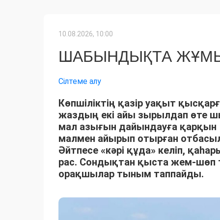
10.08.2026, 10:00
ШАБЫНДЫҚТА ЖҰМЫ
Сілтеме алу
Көпшіліктің қазір уақыт қысқарғ
жаздың екі айы зырылдап өте 
мал азығын дайындауға қарқын 
малмен айырып отырған отбасыла
Әйтпесе «кәрі құда» келіп, қаһ
рас. Сондықтан қыста жем-шөп 
орақшылар тыным таппайды.