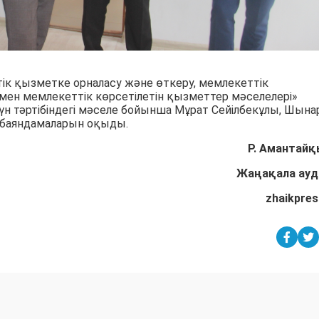
к қызметке орналасу және өткеру, мемлекеттік
мен мемлекеттік көрсетілетін қызметтер мәселелері»
н тәртібіндегі мәселе бойынша Мұрат Сейілбекұлы, Шына
 баяндамаларын оқыды.
Р. Амантай
Жаңақала ау
zhaikpres