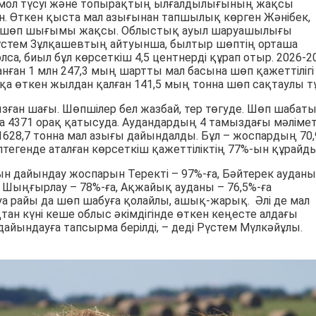
мол түсуі және топырақтың ылғалдылығының жақсы
н. Өткен қыста мал азығынан тапшылық көрген Жәнібек,
да шөп шығымы жақсы. Облыстық ауыл шаруашылығы
стем Зұлқашевтың айтуынша, былтыр шөптің орташа
олса, биыл бұл көрсеткіш 4,5 центнерді құрап отыр. 2026-2
нған 1 млн 247,3 мың шартты мал басына шөп қажеттілігі
қа өткен жылдан қалған 141,5 мың тонна шөп сақтаулы тұ
зған шағы. Шөпшілер бел жазбай, тер төгуде. Шөп шабат
а 4371 орақ қатысуда. Аудандардың 4 тамыздағы мәлімет
628,7 тонна мал азығы дайындалды. Бұл – жоспардың 70,
птегенде аталған көрсеткіш қажеттіліктің 77%-ын құрайды
ғын дайындау жоспарын Теректі – 97%-ға, Бәйтерек ауданы
а, Шыңғырлау – 78%-ға, Ақжайық ауданы – 76,5%-ға
 Ауа райы да шөп шабуға қолайлы, ашық-жарық. Әлі де мал
тан күні кеше облыс әкімдігінде өткен кеңесте алдағы
ындауға тапсырма берілді, – деді Рүстем Мүлкәйұлы.