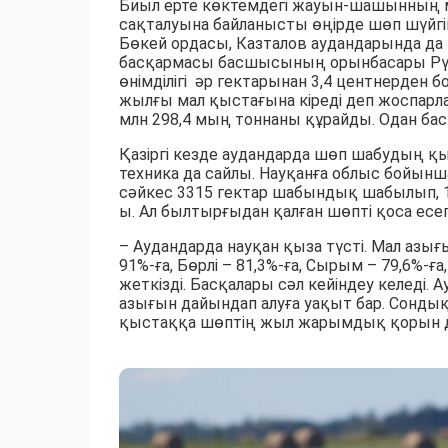
Биыл ерте көктемдегі жауын-шашынның 
сақталуына байланысты өңірде шөп шүйгі
Бөкей ордасы, Казталов аудандарында 
басқармасы басшысының орынбасары Рү
өнімділігі әр гектарынан 3,4 центнерден б
жылғы мал қыстағына кіреді деп жоспарла
млн 298,4 мың тоннаны құрайды. Одан бас
Қазіргі кезде аудандарда шөп шабудың қы
техника да сайлы. Науқанға облыс бойынш
сәйкес 3315 гектар шабындық шабылып, 1
ы. Ал былтырғыдан қалған шөпті қоса есе
– Аудандарда науқан қыза түсті. Мал азы
91%-ға, Бөрлі – 81,3%-ға, Сырым – 79,6%-ғ
жеткізді. Басқалары сәл кейіндеу келеді.
азығын дайындап алуға уақыт бар. Сондық
қыстаққа шөптің жыл жарымдық қорын дай