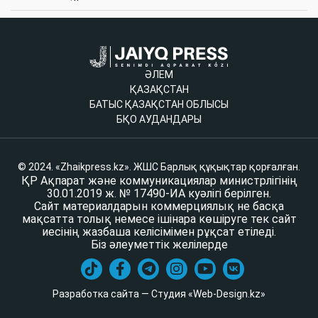
ӘЛЕМ
ҚАЗАҚСТАН
БАТЫС ҚАЗАҚСТАН ОБЛЫСЫ
БҚО АУДАНДАРЫ
© 2024. «Zhaikpress.kz». ЖШС Барлық құқықтар қорғалған.
ҚР Ақпарат және коммуникациялар министрлігінің
30.01.2019 ж. № 17490-ИА куәлігі берілген.
Сайт материалдарын коммерциялық не басқа
мақсатта толық немесе ішінара көшіруге тек сайт
иесінің жазбаша келісімімен рұқсат етіледі.
Біз әлеуметтік желілерде
Разработка сайта — Студия «Web-Design.kz»