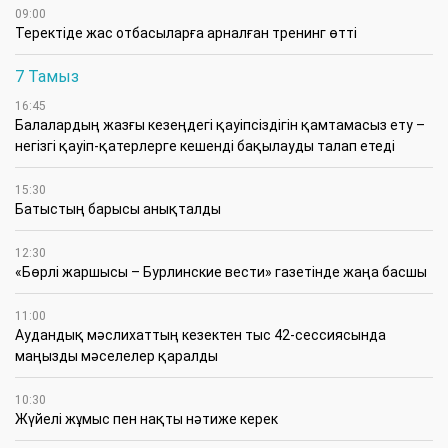
09:00
​Теректіде жас отбасыларға арналған тренинг өтті
7 Тамыз
16:45
Балалардың жазғы кезеңдегі қауіпсіздігін қамтамасыз ету –
негізгі қауіп-қатерлерге кешенді бақылауды талап етеді
15:30
Батыстың барысы анықталды
12:30
«Бөрлі жаршысы – Бурлинские вести» газетінде жаңа басшы
11:00
Аудандық мәслихаттың кезектен тыс 42-сессиясында
маңызды мәселелер қаралды
10:30
Жүйелі жұмыс пен нақты нәтиже керек