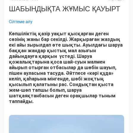
ШАБЫНДЫҚТА ЖҰМЫС ҚАУЫРТ
Сілтеме алу
Көпшіліктің қазір уақыт қысқарған деген
сөзінің жаны бар секілді. Жарқыраған жаздың
екі айы зырылдап өте шықты. Ауылдағы шаруа
баққан жандар қыстық мал азығын
дайындауға қарқын үстеді. Шаруа
қожалықтарына қоса шай-суын малмен
айырып отырған отбасылар да шөбін шауып,
пішен ауласына тасуда. Әйтпесе «кәрі құда»
келіп, қаһарына мінгенде, шөбі жоқтың
қысылып қалатыны рас. Сондықтан қыста
жем-шөп тапшы болып, шаруа
шатқаяқтанбасын деген орақшылар тыным
таппайды.