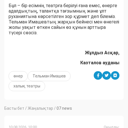
Бұл – бір есімнің театрға берілуі ғана емес, өнерге
адалдықтың, талантқа тағзымның және ұлт
руханиятына көрсетілген зор құрмет деп білеміз.
Тельман Имашевтың жарқын бейнесі мен өнегелі
жолы уақыт өткен сайын өз құнын арттыра
түсері сөзсіз.
Жұлдыз Асқар,
Казталов ауданы
өнер
Тельман Имашев
халық театры
Басты бет
/
Жаңалықтар
/
07 news
10.08.2026, 10:00
Оқылды: