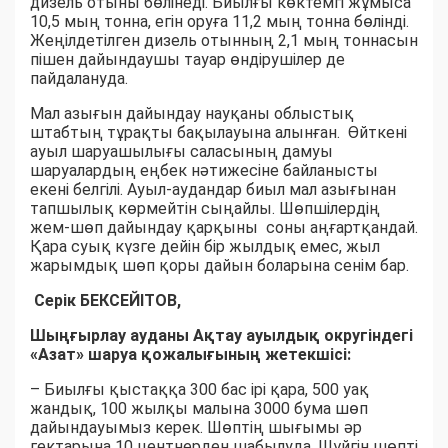
дизель отыны бөлінеді. Биылғы көктемгі жұмыса
10,5 мың тонна, егін оруға 11,2 мың тонна бөлінді.
Жеңілдетілген дизель отынның 2,1 мың тоннасын
пішен дайындаушы тауар өндірушілер де
пайдалануда.
Мал азығын дайындау науқаны облыстық
штабтың тұрақты бақылауына алынған. Өйткені
ауыл шаруашылығы саласының дамуы
шаруалардың еңбек нәтижесіне байланысты
екені белгілі. Ауыл-аудандар биыл мал азығынан
тапшылық көрмейтін сыңайлы. Шөпшілердің
жем-шөп дайындау қарқыны соны аңғартқандай.
Қара суық күзге дейін бір жылдық емес, жыл
жарымдық шөп қоры дайын боларына сенім бар.
Серік БЕКСЕЙІТОВ,
Шыңғырлау ауданы Ақтау ауылдық округіндегі
«Азат» шаруа қожалығының жетекшісі:
– Биылғы қыстаққа 300 бас ірі қара, 500 уақ
жандық, 100 жылқы малына 3000 бума шөп
дайындауымыз керек. Шөптің шығымы әр
гектарына 10 центнерден шабылуда. Шүйгін шөпті