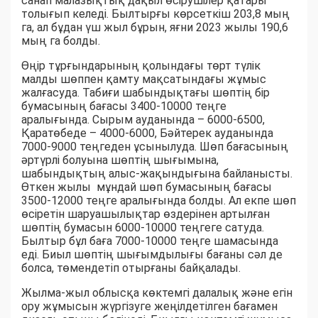
санап малазықтық дақыл өсірушілер қатары
толығып келеді. Былтырғы көрсеткіш 203,8 мың
га, ал бұдан үш жыл бұрын, яғни 2023 жылы 190,6
мың га болды.
Өңір тұрғындарының қолындағы төрт түлік
малды шөппен қамту мақсатындағы жұмыс
жалғасуда. Табиғи шабындықтағы шөптің бір
бумасының бағасы 3400-10000 теңге
аралығында. Сырым ауданында – 6000-6500,
Қаратөбеде – 4000-6000, Бәйтерек ауданында
7000-9000 теңгеден ұсынылуда. Шөп бағасының
әртүрлі болуына шөптің шығымына,
шабындықтың алыс-жақындығына байланысты.
Өткен жылы мұндай шөп бумасының бағасы
3500-12000 теңге аралығында болды. Ал екпе шөп
өсіретін шаруашылықтар өздерінен артылған
шөптің бумасын 6000-10000 теңгеге сатуда.
Былтыр бұл баға 7000-10000 теңге шамасында
еді. Биыл шөптің шығымдылығы бағаны сәл де
болса, төмендетіп отырғаны байқалады.
Жылма-жыл облысқа көктемгі далалық және егін
ору жұмысын жүргізуге жеңілдетілген бағамен