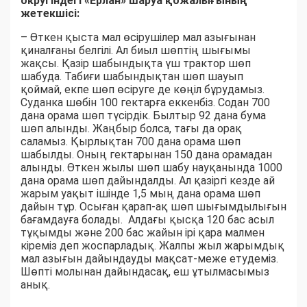
округіндегі «Ерлан» шаруа қожалығының
жетекшісі:
– Өткен қыста мал өсірушілер мал азығынан
қиналғаны белгілі. Ал биыл шөптің шығымы
жақсы. Қазір шабындықта үш трактор шөп
шабуда. Табиғи шабындықтан шөп шауып
қоймай, екпе шөп өсіруге де көңіл бұрудамыз.
Суданка шөбін 100 гектарға еккенбіз. Содан 700
дана орама шөп түсірдік. Былтыр 92 дана бума
шөп алынды. Жаңбыр болса, тағы да орақ
саламыз. Қырлықтан 700 дана орама шөп
шабылды. Оның гектарынан 150 дана орамадан
алынды. Өткен жылы шөп шабу науқанында 1000
дана орама шөп дайындалды. Ал қазіргі кезде ай
жарым уақыт ішінде 1,5 мың дана орама шөп
дайын тұр. Осыған қарап-ақ шөп шығымдылығын
бағамдауға болады. Алдағы қысқа 120 бас асыл
тұқымды және 200 бас жайын ірі қара малмен
кіреміз деп жоспарладық. Жалпы жыл жарымдық
мал азығын дайындауды мақсат-меже етудеміз.
Шөпті молынан дайындасақ, еш ұтылмасымыз
анық.