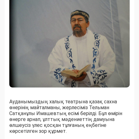
Ауданымыздың халық театрына қазақ сахна
өнерінің майталманы, жерлесіміз Тельман
Сатқанұлы Имашевтың есімі берілді. Бұл өмірін
өнерге арнап, ұлттық мәдениеттің дамуына
өлшеусіз үлес қосқан тұлғаның еңбегіне
көрсетілген зор құрмет.