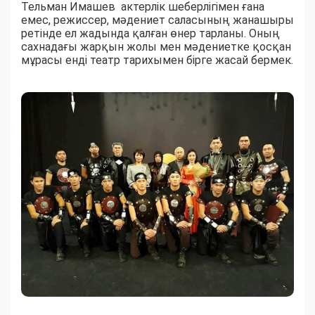
Тельман Имашев актерлік шеберлігімен ғана
емес, режиссер, мәдениет саласының жанашыры
ретінде ел жадында қалған өнер тарланы. Оның
сахнадағы жарқын жолы мен мәдениетке қосқан
мұрасы енді театр тарихымен бірге жасай бермек.