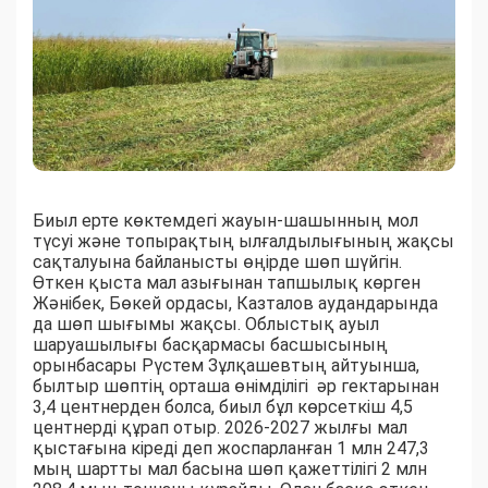
Биыл ерте көктемдегі жауын-шашынның мол
түсуі және топырақтың ылғалдылығының жақсы
сақталуына байланысты өңірде шөп шүйгін.
Өткен қыста мал азығынан тапшылық көрген
Жәнібек, Бөкей ордасы, Казталов аудандарында
да шөп шығымы жақсы. Облыстық ауыл
шаруашылығы басқармасы басшысының
орынбасары Рүстем Зұлқашевтың айтуынша,
былтыр шөптің орташа өнімділігі әр гектарынан
3,4 центнерден болса, биыл бұл көрсеткіш 4,5
центнерді құрап отыр. 2026-2027 жылғы мал
қыстағына кіреді деп жоспарланған 1 млн 247,3
мың шартты мал басына шөп қажеттілігі 2 млн