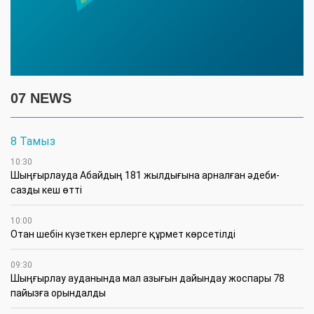
07 NEWS
8 Тамыз
10:30
Шыңғырлауда Абайдың 181 жылдығына арналған әдеби-
сазды кеш өтті
10:00
Отан шебін күзеткен ерлерге құрмет көрсетілді
09:30
​Шыңғырлау ауданында мал азығын дайындау жоспары 78
пайызға орындалды