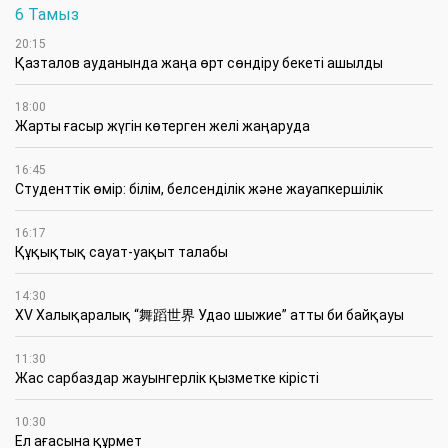
6 Тамыз
20:15
Қазталов ауданында жаңа өрт сөндіру бекеті ашылды
18:00
Жарты ғасыр жүгін көтерген желі жаңаруда
16:45
Студенттік өмір: білім, белсенділік және жауапкершілік
16:17
Құқықтық сауат-уақыт талабы
14:30
XV Халықаралық “舞蹈世界 Удао шыжие” атты би байқауы
11:30
Жас сарбаздар жауынгерлік қызметке кірісті
10:30
Ел ағасына құрмет