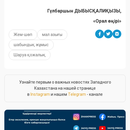
Гүлбаршын ДЫБЫСҚАЛИҚЫЗЫ,
«Орал өңірі»
Жем-шөп
мал азығы
шабындық жұмыс
Шаруа қожалық
Узнайте первым о важных новостях Западного
Казахстана на нашей странице
в
Instagram
и нашем
Telegram
- канале