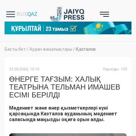
Басты бет
/
Аудан жаңалықтары
/
Қазталов
22.05.2026, 10:15
Оқылды: 135
ӨНЕРГЕ ТАҒЗЫМ: ХАЛЫҚ
ТЕАТРЫНА ТЕЛЬМАН ИМАШЕВ
ЕСІМІ БЕРІЛДІ
Мәдениет және өнер қызметкерлері күні
қарсаңында Казталов ауданының мәдениет
саласында маңызды оқиға орын алды.