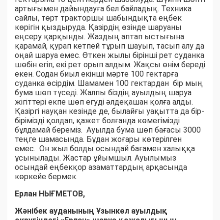
артығымен дайындауға бел байладық. Техника
сайлы, төрт тракторшы шабындықта еңбек
көрігін қыздыруда. Қазірдің өзінде шаруаны
еңсеру қарқынды. Жаздың аптап ыстығына
қарамай, қурап кетпей тұрып шауып, тасып алу да
оңай шаруа емес. Өткен жылы бірінші рет суданка
шөбін егіп, екі рет орып алдым. Жақсы өнім береді
екен. Содан биыл екінші мәрте 100 гектарға
суданка өсірдім. Шамамен 100 гектардан бір мың
бума шөп түседі. Жалпы біздің ауылдың шаруа
жігіттері екпе шөп егуді әлдеқашан қолға алды.
Қазіргі науқан кезінде де, былайғы уақытта да бір-
бірімізді қолдап, қажет болғанда көмегімізді
бұлдамай береміз. Ауылда бума шөп бағасы 3000
теңге шамасында. Бұдан жоғары көтерілген
емес. Он жыл болды осындай бағамен халыққа
ұсынылады. Жастар ұйымшыл. Ауылымыз
осындай еңбекқор азаматтардың арқасында
көркейе бермек.
Ерлан НЫҒМЕТОВ,
Жәнібек ауданының Ұзынкөл ауылдық