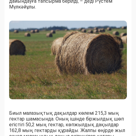
дайындауға тапсырма берілді, – деді Рүстем
Мүлкәйұлы.
Биыл малазықтық дақылдар көлемі 215,3 мың
гектар шамасында. Оның ішінде біржылдық шөп
егістігі 50,2 мың гектар, көпжылдық дақылдар
162,8 мың гектарды құрайды. Жалпы өңірде жыл