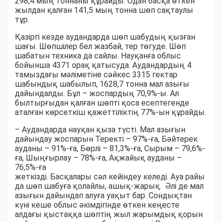
298,4 мың тоннаны құрайды. Одан басқа өткен
жылдан қалған 141,5 мың тонна шөп сақтаулы
тұр.
Қазіргі кезде аудандарда шөп шабудың қызған
шағы. Шөпшілер бел жазбай, тер төгуде. Шөп
шабатын техника да сайлы. Науқанға облыс
бойынша 4371 орақ қатысуда. Аудандардың 4
тамыздағы мәліметіне сәйкес 3315 гектар
шабындық шабылып, 1628,7 тонна мал азығы
дайындалды. Бұл – жоспардың 70,9%-ы. Ал
былтырғыдан қалған шөпті қоса есептегенде
аталған көрсеткіш қажеттіліктің 77%-ын құрайды.
– Аудандарда науқан қыза түсті. Мал азығын
дайындау жоспарын Теректі – 97%-ға, Бәйтерек
ауданы – 91%-ға, Бөрлі – 81,3%-ға, Сырым – 79,6%-
ға, Шыңғырлау – 78%-ға, Ақжайық ауданы –
76,5%-ға
жеткізді. Басқалары сәл кейіндеу келеді. Ауа райы
да шөп шабуға қолайлы, ашық-жарық. Әлі де мал
азығын дайындап алуға уақыт бар. Сондықтан
күні кеше облыс әкімдігінде өткен кеңесте
алдағы қыстаққа шөптің жыл жарымдық қорын