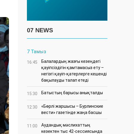
07 NEWS
7 Тамыз
Балалардың жазғы кезеңдегі
16:45
қауіпсіздігін қамтамасыз ету –
негізгі қауіп-қатерлерге кешенді
бақылауды талап етеді
Батыстың барысы анықталды
15:30
«Бөрлі жаршысы – Бурлинские
12:30
вести» газетінде жаңа басшы
Аудандық мәслихаттың
11:00
кезектен тыс 42-сессиясында