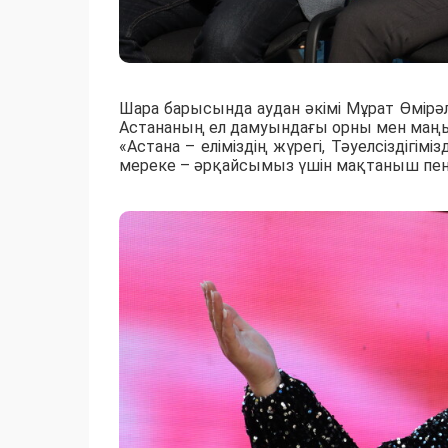
Шара барысында аудан әкімі Мұрат Өмірә
Астананың ел дамуындағы орны мен маң
«Астана – еліміздің жүрегі, Тәуелсіздігімі
мереке – әрқайсымыз үшін мақтаныш пен ү