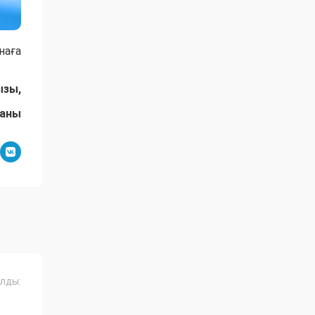
наға
ызы,
даны
лды: