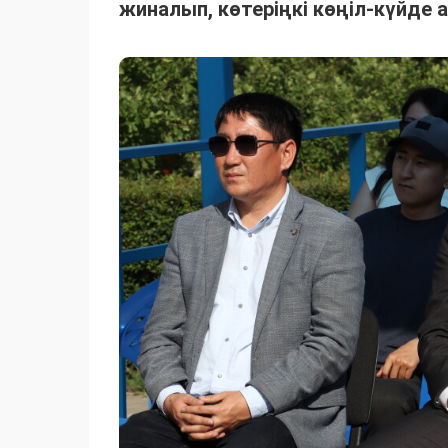
жиналып, көтеріңкі көңіл-күйде а