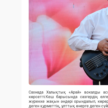
Сахнада Халықтық «Арай» вокалды асп
көрсетті.Кеш барысында сазгердің елге 
жүрекке жақын әндері орындалып, көре
деген құрметтің, ұлттық өнерге деген сүйі