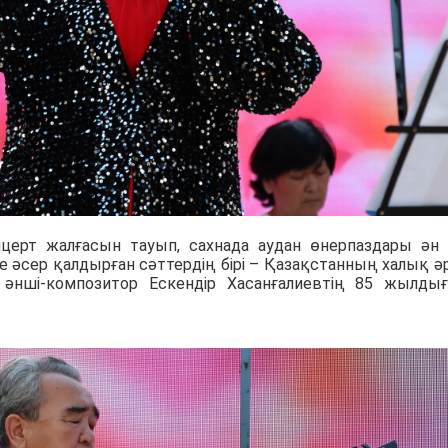
церт жалғасын тауып, сахнада аудан өнерпаздары ән
сер қалдырған сәттердің бірі – Қазақстанның халық әрт
і әнші-композитор Ескендір Хасанғалиевтің 85 жылды