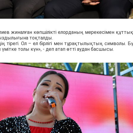
лиев жиналған көпшілікті елорданың мерекесімен құттық
ыздылығына тоқталды.
здің тірегі. Ол – ел бірлігі мен тұрақтылықтың символы. Бүг
мітке толы күн», - деп атап өтті аудан басшысы.