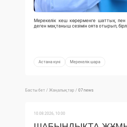
Мерекелік кеш көрерменге шаттық пен 
деген мақтаныш сезімін оята отырып, бірл
Астана күні
Мерекелік шара
Басты бет
/
Жаңалықтар
/
07 news
10.08.2026, 10:00
ШАБЫНДЫҚТА ЖҰМЫ