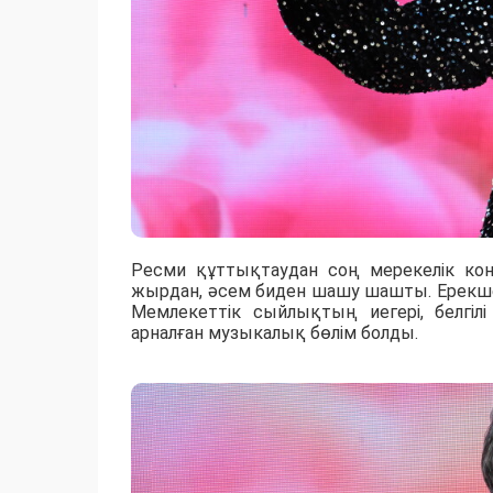
Ресми құттықтаудан соң мерекелік кон
жырдан, әсем биден шашу шашты. Ерекше ә
Мемлекеттік сыйлықтың иегері, белгіл
арналған музыкалық бөлім болды.