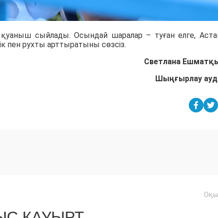
қуаныш сыйлады. Осындай шаралар – туған елге, Аста
ік пен рухты арттыратыны сөзсіз.
Светлана Ешматқ
Шыңғырлау ау
Оқы
С ҚАУЫРТ