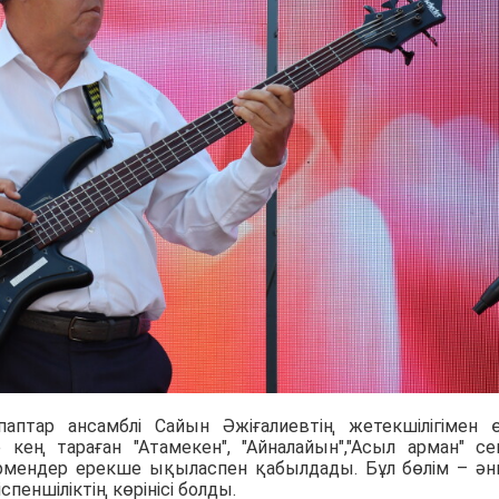
аптар ансамблі Сайын Әжіғалиевтің жетекшілігімен 
кең тараған "Атамекен", "Айналайын","Асыл арман" сек
рмендер ерекше ықыласпен қабылдады. Бұл бөлім – ән
спеншіліктің көрінісі болды.