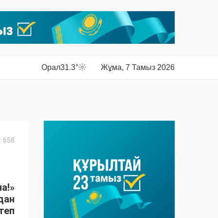
Орал
31.3°
Жұма, 7 Тамыз 2026
 658
а!»
дан
теп