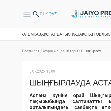
ӘЛЕМ
ҚАЗАҚСТАН
БАТЫС ҚАЗАҚСТАН ОБЛЫ
Басты бет
/
Аудан жаңалықтары
/
Шыңғырлау
6.07.2025, 15:00
ШЫҢҒЫРЛАУДА АСТА
Астана күніне орай Шыңғырл
тақырыбында салтанатты м
орталығындағы саябақта өтк