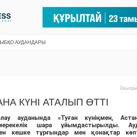
СЫ
БҚО АУДАНДАРЫ
Оқылды:
НА КҮНІ АТАЛЫП ӨТТІ
ау ауданында «Туған күніңмен, Астан
ерекелік шара ұйымдастырылды. Ау
ен кешке тұрғындар мен қонақтар көп