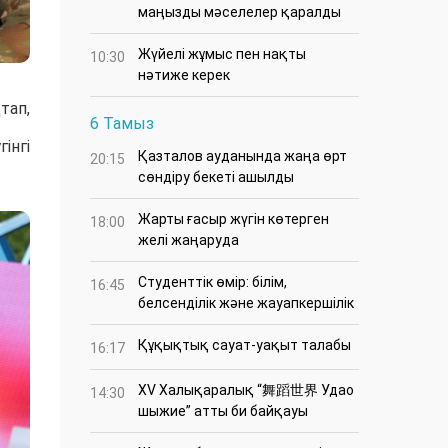
маңызды мәселелер қаралды
Жүйелі жұмыс пен нақты
10:30
нәтиже керек
тап,
6 Тамыз
інгі
Қазталов ауданында жаңа өрт
20:15
сөндіру бекеті ашылды
Жарты ғасыр жүгін көтерген
18:00
желі жаңаруда
Студенттік өмір: білім,
16:45
белсенділік және жауапкершілік
Құқықтық сауат-уақыт талабы
16:17
XV Халықаралық “舞蹈世界 Удао
14:30
шыжие” атты би байқауы