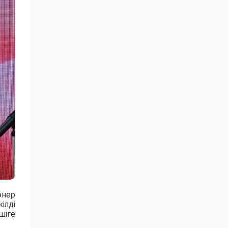
өнер
ілді
шіге