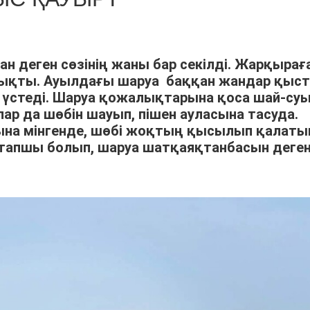
ан деген сөзінің жаны бар секілді. Жарқырағ
шықты. Ауылдағы шаруа баққан жандар қыс
үстеді. Шаруа қожалықтарына қоса шай-су
р да шөбін шауып, пішен ауласына тасуда.
арына мінгенде, шөбі жоқтың қысылып қалат
тапшы болып, шаруа шатқаяқтанбасын деге