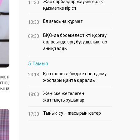
Жас сарбаздар жауынгерлік
11:30
қызметке кірісті
Ел ағасына құрмет
10:30
БҚО-да бәсекелестікті қорғау
09:30
саласында заң бұзушылықтар
анықталды
5 Тамыз
Қазталовта бюджет пен даму
23:18
 мен
жоспары қайта қаралды
ісі,
ғына
Жеңіске жетелеген
18:00
жаттықтырушылар
Тынық су – жасырын қатер
17:30