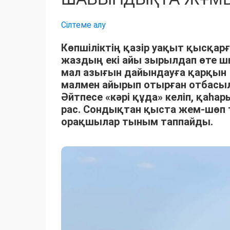
Сілтеме алу
Көпшіліктің қазір уақыт қысқарғ
жаздың екі айы зырылдап өте 
мал азығын дайындауға қарқын 
малмен айырып отырған отбасыла
Әйтпесе «кәрі құда» келіп, қаһ
рас. Сондықтан қыста жем-шөп 
орақшылар тыным таппайды.