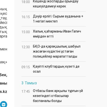
Кешенді жоспарды орындау
18:00
кешеуілдемеуі керек
оның
еңес
Дәуір ерлігі: Сырым ауданына +
16:15
тау,
1 негізгі мектеп
йесі
ндық
стық
Халық қаһарманы Иван Гапич
15:00
арға
өмірден өтті
БҚО-да қарақшылық шабуыл
12:30
 мен
жасаған күдіктіні ұстаған
полицейлер марапатталды
шақ»
Қауіпті клубтардың күзеті де
09:15
осал
Бек,
3 Тамыз
даны
Отбасы банк арқылы тұрғын үй
s.kz
17:45
кезегіндегі отбасылар
баспаналы болды