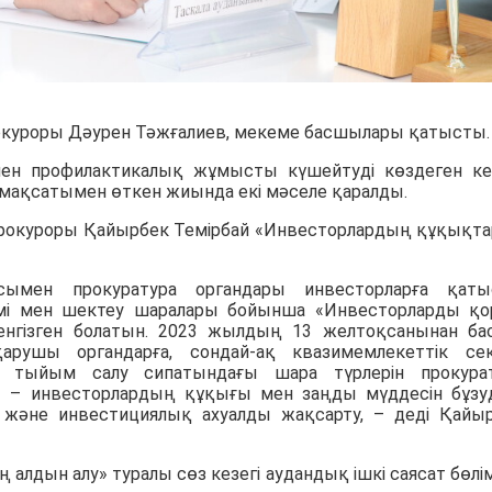
прокуроры Дәурен Тәжғалиев, мекеме басшылары қатысты.
н профилактикалық жұмысты күшейтуді көздеген ке
іру мақсатымен өткен жиында екі мәселе қаралды.
прокуроры Қайырбек Темірбай «Инвесторлардың құқықт
мен прокуратура органдары инвесторларға қаты
мі мен шектеу шаралары бойынша «Инвесторларды қо
 енгізген болатын. 2023 жылдың 13 желтоқсанынан ба
тқарушы органдарға, сондай-ақ квазимемлекеттік се
ты тыйым салу сипатындағы шара түрлерін прокура
ы – инвесторлардың құқығы мен заңды мүддесін бұз
у және инвестициялық ахуалды жақсарту, – деді Қайы
алдын алу» туралы сөз кезегі аудандық ішкі саясат бөлім