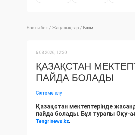
Басты бет
/
Жаңалықтар
/
Білім
6.08.2026, 12:30
ҚАЗАҚСТАН МЕКТЕП
ПАЙДА БОЛАДЫ
Сілтеме алу
Қазақстан мектептерінде жасанд
пайда болады. Бұл туралы Оқу-а
.
Tengrinews.kz