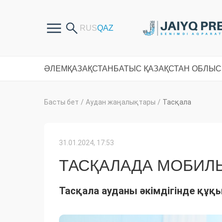
ӘЛЕМ
ҚАЗАҚСТАН
БАТЫС ҚАЗАҚСТАН ОБЛЫ
Басты бет
/
Аудан жаңалықтары
/
Тасқала
31.01.2024, 17:53
ТАСҚАЛАДА МОБИЛЬ
Тасқала ауданы әкімдігінде құқ