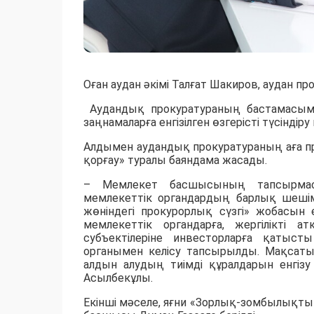
Оған аудан әкімі Талғат Шакиров, аудан 
Аудандық прокуратураның бастамасыме
заңнамаларға енгізілген өзгерісті түсінд
Алдымен аудандық прокуратураның аға 
қорғау» туралы баяндама жасады.
– Мемлекет басшысының тапсырмасы
мемлекеттік органдардың барлық шеші
жөніндегі прокурорлық сүзгі» жобасын
мемлекеттік органдарға, жергілікті а
субъектілеріне инвесторларға қатыс
органымен келісу тапсырылды. Мақсат
алдын алудың тиімді құралдарын енгіз
Асылбекұлы.
Екінші мәселе, яғни «Зорлық-зомбылықтың 