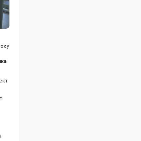
 оқу
ика
ект
і
.