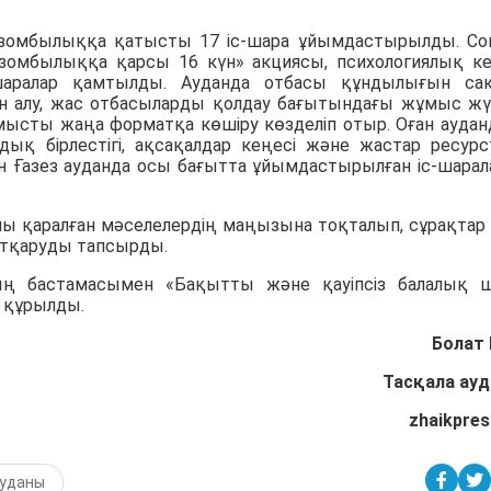
зомбылыққа қатысты 17 іс-шара ұйымдастырылды. С
-зомбылыққа қарсы 16 күн» акциясы, психологиялық к
-шаралар қамтылды. Ауданда отбасы құндылығын сақ
 алу, жас отбасыларды қолдау бағытындағы жұмыс жү
ұмысты жаңа форматқа көшіру көзделіп отыр. Оған ауда
мдық бірлестігі, ақсақалдар кеңесі және жастар ресур
Ғазез ауданда осы бағытта ұйымдастырылған іс-шарал
 қаралған мәселелердің маңызына тоқталып, сұрақтар
атқаруды тапсырды.
ың бастамасымен «Бақытты және қауіпсіз балалық 
п құрылды.
Болат 
Тасқала ау
zhaikpres
ауданы