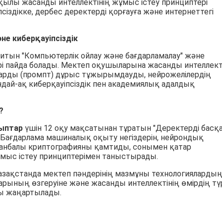
қылы жасанды интеллектінің жұмыс істеу принциптері
іздікке, дербес деректерді қорғауға және интернеттегі
е киберқауіпсіздік
итын "Компьютерлік ойлау және бағдарламалау" және
ері пайда болады. Мектеп оқушыларына жасанды интеллек
тарды (промпт) дұрыс тұжырымдауды, нейрожелілердің
дай-ақ киберқауіпсіздік пен академиялық адалдық
?
ныптар
үшін 12 оқу мақсатынан тұратын "Деректерді басқ
. Бағдарлама машиналық оқыту негіздерін, нейрондық
лданбалы криптографияны қамтиды, сонымен қатар
мыс істеу принциптерімен таныстырады.
Қазақстанда мектеп пәндерінің мазмұны технологияларды
рының өзгеруіне және жасанды интеллектінің өмірдің тү
сты жаңартылады.