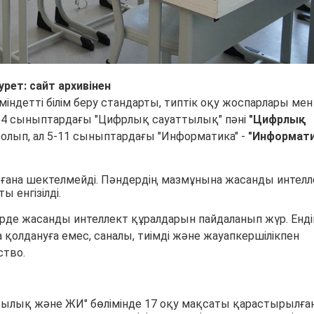
урет: сайт архивінен
індетті білім беру стандарты, типтік оқу жоспарлары мен
-4 сыныптардағы "Цифрлық сауаттылық" пәні
"Цифрлық
олып, ал 5-11 сыныптардағы "Информатика" -
"Информат
н ғана шектелмейді. Пәндердің мазмұнына жасанды интелл
 енгізілді.
ірде жасанды интеллект құралдарын пайдаланып жүр. Ендіг
а қолдануға емес, саналы, тиімді және жауапкершілікпен
ство.
ылық және ЖИ" бөлімінде 17 оқу мақсаты қарастырылған