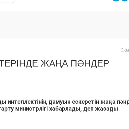
Оқы
ТЕРІНДЕ ЖАҢА ПӘНДЕР
ы интеллектінің дамуын ескеретін жаңа пән
ғарту министрлігі хабарлады, деп жазады