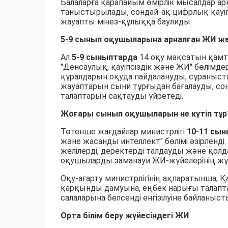
Балаларға қарапайым өмірлік мысалдар ар
таныстырылады, сондай-ақ цифрлық қауіпс
жауапты мінез-құлыққа баулиды.
5-9 сынып оқушыларына арналған ЖИ жән
Ал
5-9 сыныптарда
14 оқу мақсатын қамт
"Денсаулық, қауіпсіздік және ЖИ" бөлімд
құралдарын оқуда пайдалануды, сұраныс
жауаптарын сыни тұрғыдан бағалауды, сон
талаптарын сақтауды үйретеді.
Жоғары сынып оқушыларын не күтіп тұр
Төтенше жағдайлар министрлігі
10-11 сы
және жасанды интеллект" бөлімі әзірленді
желілерді, деректерді талдауды және қо
оқушыларды заманауи ЖИ-жүйелерінің жұ
Оқу-ағарту министрлігінің ақпаратынша, 
қарқынды дамуына, еңбек нарығы талапта
салаларына белсенді енгізілуіне байланы
Орта білім беру жүйесіндегі ЖИ