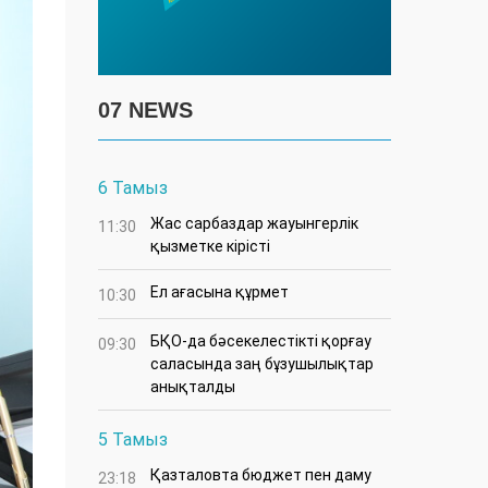
07 NEWS
6 Тамыз
Жас сарбаздар жауынгерлік
11:30
қызметке кірісті
Ел ағасына құрмет
10:30
БҚО-да бәсекелестікті қорғау
09:30
саласында заң бұзушылықтар
анықталды
5 Тамыз
Қазталовта бюджет пен даму
23:18