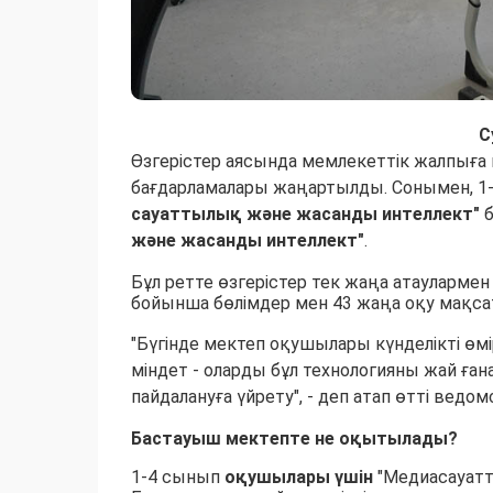
С
Өзгерістер аясында мемлекеттік жалпыға м
бағдарламалары жаңартылды. Сонымен, 1
сауаттылық және жасанды интеллект"
б
және жасанды интеллект"
.
Бұл ретте өзгерістер тек жаңа атауларме
бойынша бөлімдер мен 43 жаңа оқу мақсаты
"Бүгінде мектеп оқушылары күнделікті өм
міндет - оларды бұл технологияны жай ған
пайдалануға үйрету", - деп атап өтті ведом
Бастауыш мектепте не оқытылады?
1-4 сынып
оқушылары үшін
"Медиасауатт