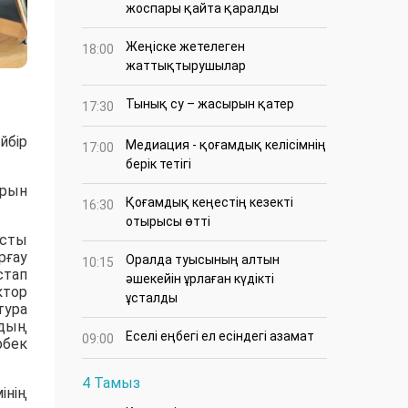
жоспары қайта қаралды
Жеңіске жетелеген
18:00
жаттықтырушылар
Тынық су – жасырын қатер
17:30
йбір
Медиация - қоғамдық келісімнің
17:00
берік тетігі
арын
Қоғамдық кеңестің кезекті
16:30
отырысы өтті
сты
рғау
Оралда туысының алтын
10:15
стап
әшекейін ұрлаған күдікті
ктор
ұсталды
тура
удың
Еселі еңбегі ел есіндегі азамат
09:00
рбек
4 Тамыз
інің