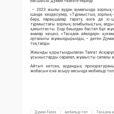
басшысы Думан Ғазезге берілді.
– 2023 жылы аудан аумағында зорлық-
ішінде кездесулер, «Тұрмыстық зорлық
беру, парақшалар тарату, өзге де іс
тұрмыстағы зорлық-зомбылықтың алдын
қалыптасты. Енді биылдан бастап бұл ж
аналар кеңесі, «Тасқала әйелдері» қоға
орталығы жұмылдырылды, – деген Думан 
тоқталды.
Жиынды қорытындылаған Талғат Асқарұлы
ұсыныстарды саралап, жұмысты сапалы 
Айтып кетсек, аудандық прокуратуран
жобасын іске асыру аясында мобильді то
Думан Ғазез
мобильді топ
Тасқала 