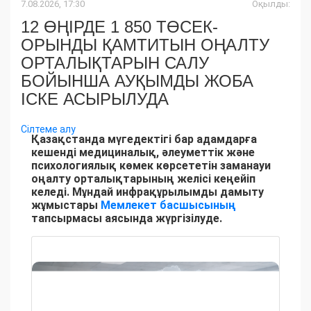
7.08.2026, 17:30
Оқылды:
12 ӨҢІРДЕ 1 850 ТӨСЕК-
ОРЫНДЫ ҚАМТИТЫН ОҢАЛТУ
ОРТАЛЫҚТАРЫН САЛУ
БОЙЫНША АУҚЫМДЫ ЖОБА
ІСКЕ АСЫРЫЛУДА
Сілтеме алу
Қазақстанда мүгедектігі бар адамдарға
кешенді медициналық, әлеуметтік және
психологиялық көмек көрсететін заманауи
оңалту орталықтарының желісі кеңейіп
келеді. Мұндай инфрақұрылымды дамыту
жұмыстары
Мемлекет басшысының
тапсырмасы аясында жүргізілуде.