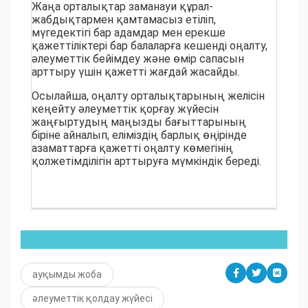
Жаңа орталықтар заманауи құрал-
жабдықтармен қамтамасыз етіліп,
мүгедектігі бар адамдар мен ерекше
қажеттіліктері бар балаларға кешенді оңалту,
әлеуметтік бейімдеу және өмір сапасын
арттыру үшін қажетті жағдай жасайды.
Осылайша, оңалту орталықтарының желісін
кеңейту әлеуметтік қорғау жүйесін
жаңғыртудың маңызды бағыттарының
біріне айналып, еліміздің барлық өңірінде
азаматтарға қажетті оңалту көмегінің
қолжетімділігін арттыруға мүмкіндік береді.
ауқымды жоба
әлеуметтік қолдау жүйесі