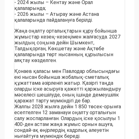
- 2024 жылы – Кентау және Орал
қалаларында;
- 2026 жылы – Атырау және Астана
қалаларында пайдалануға берілді.
Жаңа оңалту орталықтарын құру бойынша
жұмыстар кезең-кезеңімен жалғасуда. 2027
жылдың соңына дейін Шымкент,
Талдықорған, Көкшетау және Ақтөбе
қалаларында төрт нысанның құрылысын
аяқтау көзделген.
Қонаев қаласы мен Павлодар облысындағы
екі нысан бойынша жобалық-сметалық
құжаттама әзірленіп жатыр. Қазіргі таңда
оларды іске асыруға қажетті қаржыландыру
мәселесі шешілуде, оның ішінде демеушілік
қаражат тарту мүмкіндігі де бар.
Жалпы 2028 жылға дейін 1 850 төсек-орынға
есептелген 12 заманауи оңалту орталығын
салу жоспарланған. Олардың іске қосылуы 1
400-ден астам жаңа жұмыс орнын ашуға,
сондай-ақ өңірлердің кадрлық әлеуетін
нығайтуға мүмкіндік береді.