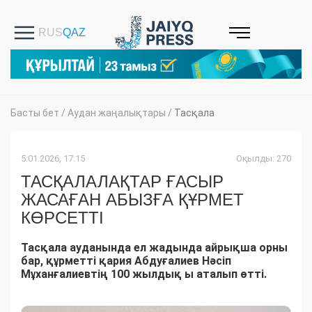
Басты бет
/
Аудан жаңалықтары
/
Тасқала
5.01.2026, 17:15
Оқылды: 270
ТАСҚАЛАЛАҚТАР ҒАСЫР
ЖАСАҒАН АБЫЗҒА ҚҰРМЕТ
КӨРСЕТТІ
Тасқала ауданында ел жадында айрықша орны
бар, құрметті қария Абдуғалиев Нәсіп
Мұханғалиевтің 100 жылдық ы аталып өтті.