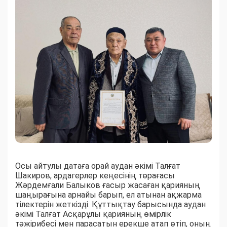
Осы айтулы датаға орай аудан әкімі Талғат
Шакиров, ардагерлер кеңесінің төрағасы
Жәрдемғали Балыков ғасыр жасаған қарияның
шаңырағына арнайы барып, ел атынан ақжарма
тілектерін жеткізді. Құттықтау барысында аудан
әкімі Талғат Асқарұлы қарияның өмірлік
тәжірибесі мен парасатын ерекше атап өтіп, оның