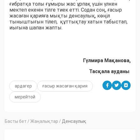
ғибратқа толы ғұмыры жас ұрпақ үшін үлкен
мектеп екенін тілге тиек етті. Содан соң, ғасыр
жасаған қарияға мықты денсаулық, көңіл
тыныштығын тілеп, құттықтау хатын табыстап,
иығына шапан жапты.
Гүлмира Мақанова,
Тасқала ауданы
ардагер
ғасыр жасаған қария
мерейтой
Басты бет
/
Жаңалықтар
/
Денсаулық