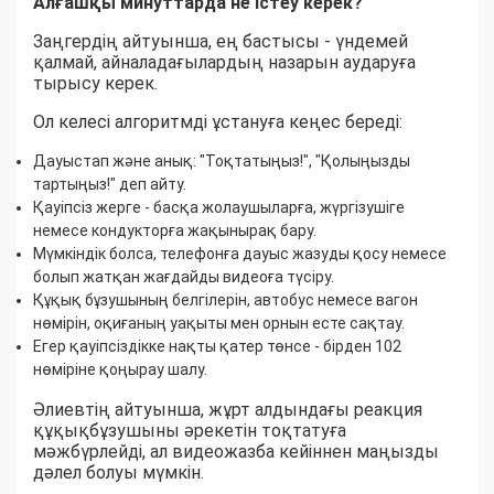
Алғашқы минуттарда не істеу керек?
Заңгердің айтуынша, ең бастысы - үндемей
қалмай, айналадағылардың назарын аударуға
тырысу керек.
Ол келесі алгоритмді ұстануға кеңес береді:
Дауыстап және анық: "Тоқтатыңыз!", "Қолыңызды
тартыңыз!" деп айту.
Қауіпсіз жерге - басқа жолаушыларға, жүргізушіге
немесе кондукторға жақынырақ бару.
Мүмкіндік болса, телефонға дауыс жазуды қосу немесе
болып жатқан жағдайды видеоға түсіру.
Құқық бұзушының белгілерін, автобус немесе вагон
нөмірін, оқиғаның уақыты мен орнын есте сақтау.
Егер қауіпсіздікке нақты қатер төнсе - бірден 102
нөміріне қоңырау шалу.
Әлиевтің айтуынша, жұрт алдындағы реакция
құқықбұзушыны әрекетін тоқтатуға
мәжбүрлейді, ал видеожазба кейіннен маңызды
дәлел болуы мүмкін.