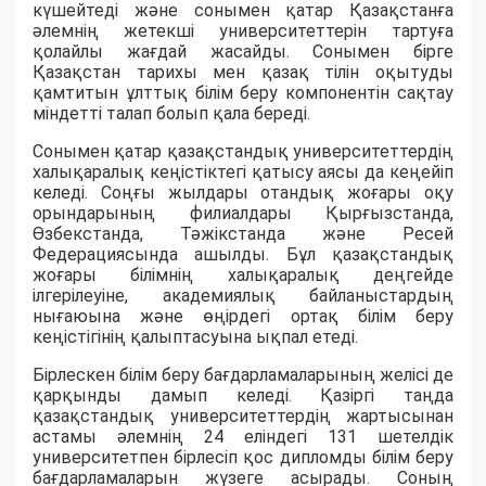
күшейтеді және сонымен қатар Қазақстанға
әлемнің жетекші университеттерін тартуға
қолайлы жағдай жасайды. Сонымен бірге
Қазақстан тарихы мен қазақ тілін оқытуды
қамтитын ұлттық білім беру компонентін сақтау
міндетті талап болып қала береді.
Сонымен қатар қазақстандық университеттердің
халықаралық кеңістіктегі қатысу аясы да кеңейіп
келеді. Соңғы жылдары отандық жоғары оқу
орындарының филиалдары Қырғызстанда,
Өзбекстанда, Тәжікстанда және Ресей
Федерациясында ашылды. Бұл қазақстандық
жоғары білімнің халықаралық деңгейде
ілгерілеуіне, академиялық байланыстардың
нығаюына және өңірдегі ортақ білім беру
кеңістігінің қалыптасуына ықпал етеді.
Бірлескен білім беру бағдарламаларының желісі де
қарқынды дамып келеді. Қазіргі таңда
қазақстандық университеттердің жартысынан
астамы әлемнің 24 еліндегі 131 шетелдік
университетпен бірлесіп қос дипломды білім беру
бағдарламаларын жүзеге асырады. Соның