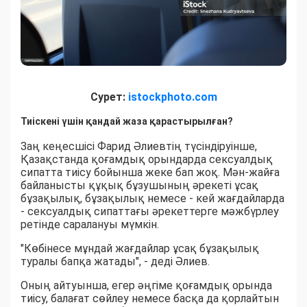
Сурет:
istockphoto.com
Тиіскені үшін қандай жаза қарастырылған?
Заң кеңесшісі Фарид Әлиевтің түсіндіруінше,
Қазақстанда қоғамдық орындарда сексуалдық
сипатта тиісу бойынша жеке бап жоқ. Мән-жайға
байланысты құқық бұзушының әрекеті ұсақ
бұзақылық, бұзақылық немесе - кей жағдайларда
- сексуалдық сипаттағы әрекеттерге мәжбүрлеу
ретінде саралануы мүмкін.
"Көбінесе мұндай жағдайлар ұсақ бұзақылық
туралы бапқа жатады", - деді Әлиев.
Оның айтуынша, егер әңгіме қоғамдық орында
тиісу, балағат сөйлеу немесе басқа да қорлайтын