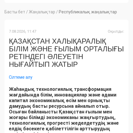
Басты бет
/
Жаңалықтар
/
Республикалық жаңалықтар
7.08.2026, 11:47
Оқылды:
ҚАЗАҚСТАН ХАЛЫҚАРАЛЫҚ
БІЛІМ ЖӘНЕ ҒЫЛЫМ ОРТАЛЫҒЫ
РЕТІНДЕГІ ӘЛЕУЕТІН
НЫҒАЙТЫП ЖАТЫР
Сілтеме алу
Жаһандық технологиялық трансформация
жағдайында білім, инновациялар және адами
капитал экономикалық өсім мен орнықты
дамудың басты ресурсына айналып отыр.
Осыған байланысты Қазақстан ғылым мен
жоғары білімді экономиканы жаңғыртудың,
технологиялық прогресті жеделдетудің және
елдің бәсекеге қабілеттілігін арттырудың