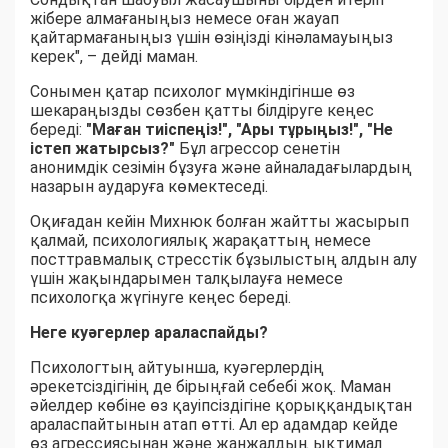
жібере алмағаныңыз немесе оған жауап
қайтармағаныңыз үшін өзіңізді кінәламауыңыз
керек", – дейді маман.
Сонымен қатар психолог мүмкіндігінше өз
шекараңызды сөзбен қатты білдіруге кеңес
береді:
"Маған тиіспеңіз!", "Ары тұрыңыз!", "Не
істеп жатырсыз?"
Бұл агрессор сенетін
анонимдік сезімін бұзуға және айналадағылардың
назарын аударуға көмектеседі.
Оқиғадан кейін Михнюк болған жайтты жасырып
қалмай, психологиялық жарақаттың немесе
посттравмалық стресстік бұзылыстың алдын алу
үшін жақындарымен талқылауға немесе
психологқа жүгінуге кеңес береді.
Неге куәгерлер араласпайды?
Психологтың айтуынша, куәгерлердің
әрекетсіздігінің де бірыңғай себебі жоқ. Маман
әйелдер көбіне өз қауіпсіздігіне қорыққандықтан
араласпайтынын атап өтті. Ал ер адамдар кейде
өз агрессиясынан және жанжалдың ықтимал