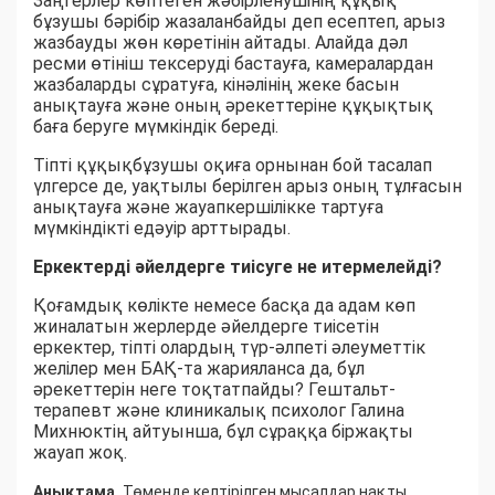
Заңгерлер көптеген жәбірленушінің құқық
бұзушы бәрібір жазаланбайды деп есептеп, арыз
жазбауды жөн көретінін айтады. Алайда дәл
ресми өтініш тексеруді бастауға, камералардан
жазбаларды сұратуға, кінәлінің жеке басын
анықтауға және оның әрекеттеріне құқықтық
баға беруге мүмкіндік береді.
Тіпті құқықбұзушы оқиға орнынан бой тасалап
үлгерсе де, уақтылы берілген арыз оның тұлғасын
анықтауға және жауапкершілікке тартуға
мүмкіндікті едәуір арттырады.
Еркектерді әйелдерге тиісуге не итермелейді?
Қоғамдық көлікте немесе басқа да адам көп
жиналатын жерлерде әйелдерге тиісетін
еркектер, тіпті олардың түр-әлпеті әлеуметтік
желілер мен БАҚ-та жарияланса да, бұл
әрекеттерін неге тоқтатпайды? Гештальт-
терапевт және клиникалық психолог Галина
Михнюктің айтуынша, бұл сұраққа біржақты
жауап жоқ.
Анықтама.
Төменде келтірілген мысалдар нақты