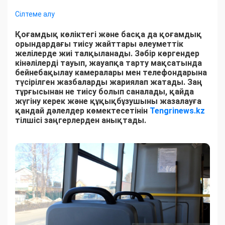
Сілтеме алу
Қоғамдық көліктегі және басқа да қоғамдық
орындардағы тиісу жайттары әлеуметтік
желілерде жиі талқыланады. Зәбір көргендер
кінәлілерді тауып, жауапқа тарту мақсатында
бейнебақылау камералары мен телефондарына
түсірілген жазбаларды жариялап жатады. Заң
тұрғысынан не тиісу болып саналады, қайда
жүгіну керек және құқықбұзушыны жазалауға
қандай дәлелдер көмектесетінін
Tengrinews.kz
тілшісі заңгерлерден анықтады.