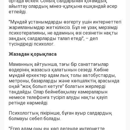
ортада өскен. Соның салдарынан қоғамдық
айыптау олардың мінез-құлқына ешқандай әсер
етпейді.
"Мұндай ұстанымдарды өзгерту үшін интернеттегі
жарияланымдар жеткіліксіз. Бұл не ұзақ мерзімді
психотерапияны, не адамның өзі сезінетін нақты
заңдық салдарларды талап етеді", – деп
түсіндіреді психолог.
Жазадан қорықпаса
Маманның айтуынша, тағы бір санаттағылар
өздерінің жазасыз қалатынын сезеді. Көбіне
мұндай еркектер адам лық толы автобустарды,
метроны, базарларды және көпшіліктің арасында
оңай "жоқ болып кетуге" болатын жерлерді
таңдайды. Олар бейнебақылау камераларын
немесе телефонға түсіріп алуды нақты қауіп
ретінде көрмейді.
Психологтың пікірінше, бұған ауыр салдардың
болмауы себеп болады.
"Егер адам оны ең көп дегенде интернетте