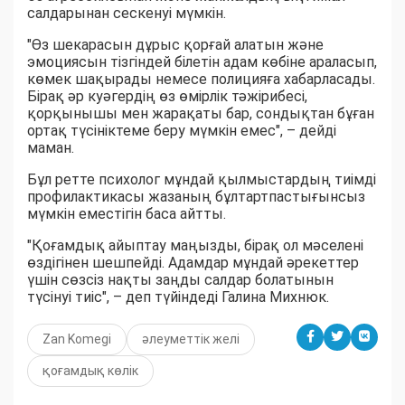
салдарынан сескенуі мүмкін.
"Өз шекарасын дұрыс қорғай алатын және
эмоциясын тізгіндей білетін адам көбіне араласып,
көмек шақырады немесе полицияға хабарласады.
Бірақ әр куәгердің өз өмірлік тәжірибесі,
қорқынышы мен жарақаты бар, сондықтан бұған
ортақ түсініктеме беру мүмкін емес", – дейді
маман.
Бұл ретте психолог мұндай қылмыстардың тиімді
профилактикасы жазаның бұлтартпастығынсыз
мүмкін еместігін баса айтты.
"Қоғамдық айыптау маңызды, бірақ ол мәселені
өздігінен шешпейді. Адамдар мұндай әрекеттер
үшін сөзсіз нақты заңды салдар болатынын
түсінуі тиіс", – деп түйіндеді Галина Михнюк.
Zan Komegi
әлеуметтік желі
қоғамдық көлік