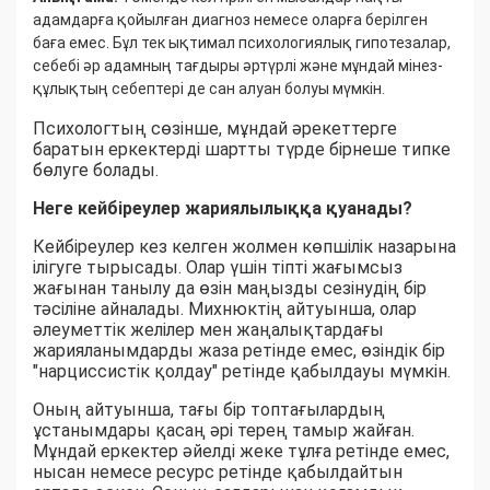
адамдарға қойылған диагноз немесе оларға берілген
баға емес. Бұл тек ықтимал психологиялық гипотезалар,
себебі әр адамның тағдыры әртүрлі және мұндай мінез-
құлықтың себептері де сан алуан болуы мүмкін.
Психологтың сөзінше, мұндай әрекеттерге
баратын еркектерді шартты түрде бірнеше типке
бөлуге болады.
Неге кейбіреулер жариялылыққа қуанады?
Кейбіреулер кез келген жолмен көпшілік назарына
ілігуге тырысады. Олар үшін тіпті жағымсыз
жағынан танылу да өзін маңызды сезінудің бір
тәсіліне айналады. Михнюктің айтуынша, олар
әлеуметтік желілер мен жаңалықтардағы
жарияланымдарды жаза ретінде емес, өзіндік бір
"нарциссистік қолдау" ретінде қабылдауы мүмкін.
Оның айтуынша, тағы бір топтағылардың
ұстанымдары қасаң әрі терең тамыр жайған.
Мұндай еркектер әйелді жеке тұлға ретінде емес,
нысан немесе ресурс ретінде қабылдайтын