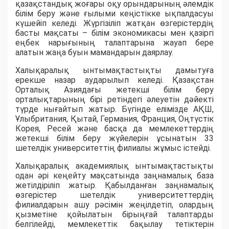
қазақстандық жоғары оқу орындарының әлемдік
білім беру және ғылыми кеңістікке ықпалдасуы
күшейіп келеді. Жүргізіліп жатқан өзгерістердің
басты мақсаты – білім экономикасы мен қазіргі
еңбек нарығының талаптарына жауап бере
алатын жаңа буын мамандарын даярлау.
Халықаралық ынтымақтастықты дамытуға
ерекше назар аударылып келеді. Қазақстан
Орталық Азиядағы жетекші білім беру
орталықтарының бірі ретіндегі әлеуетін дәйекті
түрде нығайтып жатыр. Бүгінде елімізде АҚШ,
Ұлыбритания, Қытай, Германия, Франция, Оңтүстік
Корея, Ресей және басқа да мемлекеттердің
жетекші білім беру жүйелерін ұсынатын 33
шетелдік университеттің филиалы жұмыс істейді.
Халықаралық академиялық ынтымақтастықты
одан әрі кеңейту мақсатында заңнамалық база
жетілдіріліп жатыр. Қабылданған заңнамалық
өзгерістер шетелдік университеттердің
филиалдарын ашу рәсімін жеңілдетіп, олардың
қызметіне қойылатын бірыңғай талаптарды
белгілейді, мемлекеттік бақылау тетіктерін