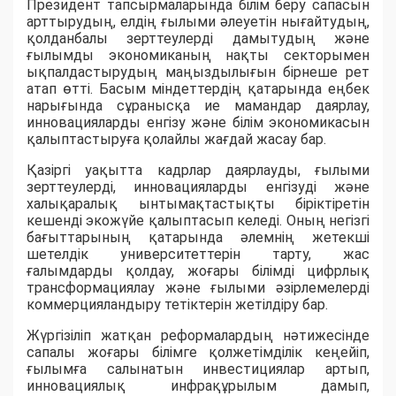
Президент тапсырмаларында білім беру сапасын
арттырудың, елдің ғылыми әлеуетін нығайтудың,
қолданбалы зерттеулерді дамытудың және
ғылымды экономиканың нақты секторымен
ықпалдастырудың маңыздылығын бірнеше рет
атап өтті. Басым міндеттердің қатарында еңбек
нарығында сұранысқа ие мамандар даярлау,
инновацияларды енгізу және білім экономикасын
қалыптастыруға қолайлы жағдай жасау бар.
Қазіргі уақытта кадрлар даярлауды, ғылыми
зерттеулерді, инновацияларды енгізуді және
халықаралық ынтымақтастықты біріктіретін
кешенді экожүйе қалыптасып келеді. Оның негізгі
бағыттарының қатарында әлемнің жетекші
шетелдік университеттерін тарту, жас
ғалымдарды қолдау, жоғары білімді цифрлық
трансформациялау және ғылыми әзірлемелерді
коммерцияландыру тетіктерін жетілдіру бар.
Жүргізіліп жатқан реформалардың нәтижесінде
сапалы жоғары білімге қолжетімділік кеңейіп,
ғылымға салынатын инвестициялар артып,
инновациялық инфрақұрылым дамып,