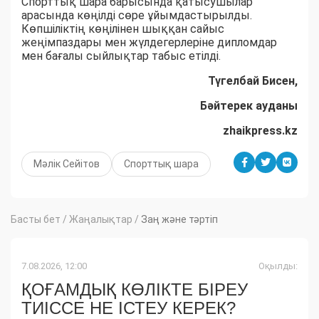
Спорттық шара барысында қатысушылар
арасында көңілді сөре ұйымдастырылды.
Көпшіліктің көңілінен шыққан сайыс
жеңімпаздары мен жүлдегерлеріне дипломдар
мен бағалы сыйлықтар табыс етілді.
Түгелбай Бисен,
Бәйтерек ауданы
zhaikpress.kz
Мәлік Сейітов
Спорттық шара
Басты бет
/
Жаңалықтар
/
Заң және тәртіп
7.08.2026, 12:00
Оқылды:
ҚОҒАМДЫҚ КӨЛІКТЕ БІРЕУ
ТИІССЕ НЕ ІСТЕУ КЕРЕК?