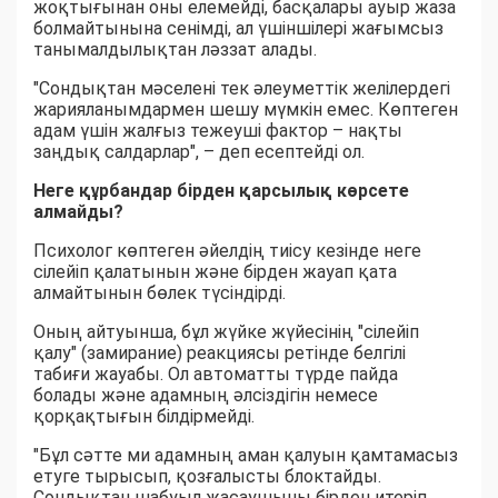
жоқтығынан оны елемейді, басқалары ауыр жаза
болмайтынына сенімді, ал үшіншілері жағымсыз
танымалдылықтан ләззат алады.
"Сондықтан мәселені тек әлеуметтік желілердегі
жарияланымдармен шешу мүмкін емес. Көптеген
адам үшін жалғыз тежеуші фактор – нақты
заңдық салдарлар", – деп есептейді ол.
Неге құрбандар бірден қарсылық көрсете
алмайды?
Психолог көптеген әйелдің тиісу кезінде неге
сілейіп қалатынын және бірден жауап қата
алмайтынын бөлек түсіндірді.
Оның айтуынша, бұл жүйке жүйесінің "сілейіп
қалу" (замирание) реакциясы ретінде белгілі
табиғи жауабы. Ол автоматты түрде пайда
болады және адамның әлсіздігін немесе
қорқақтығын білдірмейді.
"Бұл сәтте ми адамның аман қалуын қамтамасыз
етуге тырысып, қозғалысты блоктайды.
Сондықтан шабуыл жасаушыны бірден итеріп