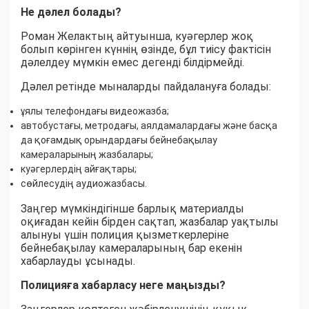
Не дәлел болады?
Роман Желактың айтуынша, куәгерлер жоқ
болып көрінген күннің өзінде, бұл тиісу фактісін
дәлелдеу мүмкін емес дегенді білдірмейді.
Дәлел ретінде мыналарды пайдалануға болады:
ұялы телефондағы видеожазба;
автобустағы, метродағы, аялдамалардағы және басқа
да қоғамдық орындардағы бейнебақылау
камераларының жазбалары;
куәгерлердің айғақтары;
сөйлесудің аудиожазбасы.
Заңгер мүмкіндігінше барлық материалды
оқиғадан кейін бірден сақтап, жазбалар уақтылы
алынуы үшін полиция қызметкерлеріне
бейнебақылау камераларының бар екенін
хабарлауды ұсынады.
Полицияға хабарласу неге маңызды?