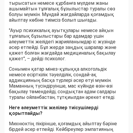
тырысатын немесе құрбанға мүлдем жаны
ашымайтын тұлғалық бұзылыстар туралы сөз
болуы мүмкін. Мұндай жағдайларда қоғамдық
айыптау көбіне тиімсіз болып шығады.
"Ауыр психикалық ауытқулары немесе айқын
тұлғалық бұзылыстары бар адамдар үшін
әлеуметтік желідегі жарияланымдар іс жүзінде
әсер етпейді. Бұл жерде заңдық шаралар және
қажет болған жағдайда медициналық бақылау
қажет", – дейді психолог.
Сонымен қатар мінез-құлыққа алкогольдік
немесе есірткілік тәуелділік, сондай-ақ
аддикцияның басқа түрлері әсер етуі мүмкін.
Маманның түсіндіруінше, мас күйінде өзін-өзі
бақылау төмендейді, сондықтан адам салдары
туралы ойланбастан, тұтқиылдан әрекет етеді.
Неге әлеуметтік желілер тиісушілерді
қорытпайды?
Михнюктің пікірінше, қоғамдық айыптау бәріне
бірдей әсер етпейді. Кейбіреулер эмпатияның