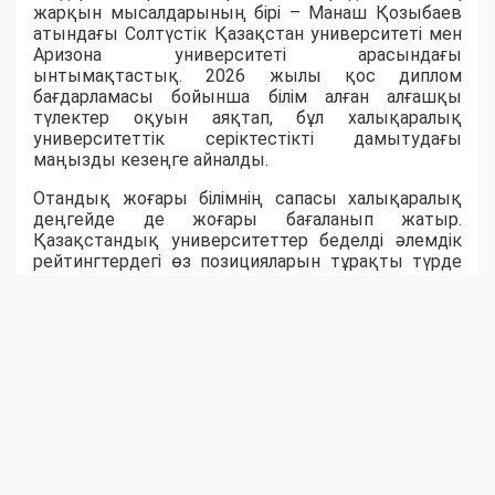
жарқын мысалдарының бірі – Манаш Қозыбаев
атындағы Солтүстік Қазақстан университеті мен
Аризона университеті арасындағы
ынтымақтастық. 2026 жылы қос диплом
бағдарламасы бойынша білім алған алғашқы
түлектер оқуын аяқтап, бұл халықаралық
университеттік серіктестікті дамытудағы
маңызды кезеңге айналды.
Отандық жоғары білімнің сапасы халықаралық
деңгейде де жоғары бағаланып жатыр.
Қазақстандық университеттер беделді әлемдік
рейтингтердегі өз позицияларын тұрақты түрде
нығайтып келеді. QS World University Rankings 2026
рейтингіне еліміздің 20 жоғары оқу орны енсе,
Times Higher Education 2026 рейтингінде алғаш рет
Қазақстанның бірден бес университеті әлемнің
үздік жоғары оқу орындарының қатарына
қосылды. Ал Nazarbayev University әлемнің үздік
500 университетінің қатарына еніп, қазақстандық
жоғары білімнің халықаралық аренадағы беделінің
артып келе жатқанын айқын көрсетті.
Мемлекеттік саясаттың дәйекті жүзеге