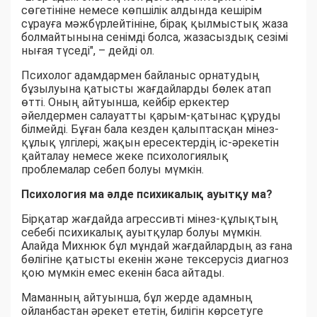
сөгетініне немесе көпшілік алдында кешірім
сұрауға мәжбүрлейтініне, бірақ қылмыстық жаза
болмайтынына сенімді болса, жазасыздық сезімі
нығая түседі", – дейді ол.
Психолог адамдармен байланыс орнатудың
бұзылуына қатысты жағдайларды бөлек атап
өтті. Оның айтуынша, кейбір еркектер
әйелдермен салауатты қарым-қатынас құруды
білмейді. Бұған бала кезден қалыптасқан мінез-
құлық үлгілері, жақын ересектердің іс-әрекетін
қайталау немесе жеке психологиялық
проблемалар себеп болуы мүмкін.
Психология ма әлде психикалық ауытқу ма?
Бірқатар жағдайда агрессивті мінез-құлықтың
себебі психикалық ауытқулар болуы мүмкін.
Алайда Михнюк бұл мұндай жағдайлардың аз ғана
бөлігіне қатысты екенін және тексерусіз диагноз
қою мүмкін емес екенін баса айтады.
Маманның айтуынша, бұл жерде адамның
ойланбастан әрекет ететін, билігін көрсетуге