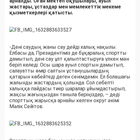
арналды. Оған мектеп оқушылары, ауыл
жастары, ұстаздар мен мемлекеттік мекеме
қызметкерлері қатысты.
-Дені саудың жаны сау дейді халық нақылы.
Елбасы да, Президентіміз де бұқаралық спортты
дамытып, дені сау ұлт қалыптастыруға үлкен мән
беріп келеді. Осы шара ауыл спортын дамытып,
салауатты өмір салтын ұстанушылардың
қатарын көбейтеді деген сенімдемін. Ел болашағы
жалынды жастардың қолында. Сол себепті
халыққа пайдасы тиер шаралар ұйымдастырып,
жақсы жағыңыздан таныла беріңіздер, – деді
спорттық жарысқа арнайы келген округ әкімі
Мәлік Сейітов.