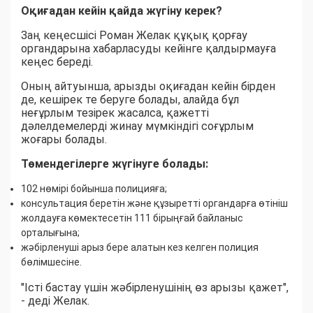
Оқиғадан кейін қайда жүгіну керек?
Заң кеңесшісі Роман Желак құқық қорғау
органдарына хабарласуды кейінге қалдырмауға
кеңес береді.
Оның айтуынша, арызды оқиғадан кейін бірден
де, кешірек те беруге болады, алайда бұл
неғұрлым тезірек жасалса, қажетті
дәлелдемелерді жинау мүмкіндігі соғұрлым
жоғары болады.
Төмендегілерге жүгінуге болады:
102 нөмірі бойынша полицияға;
консультация беретін және құзыретті органдарға өтініш
жолдауға көмектесетін 111 бірыңғай байланыс
орталығына;
жәбірленуші арыз бере алатын кез келген полиция
бөлімшесіне.
"Істі бастау үшін жәбірленушінің өз арызы қажет",
- деді Желак.