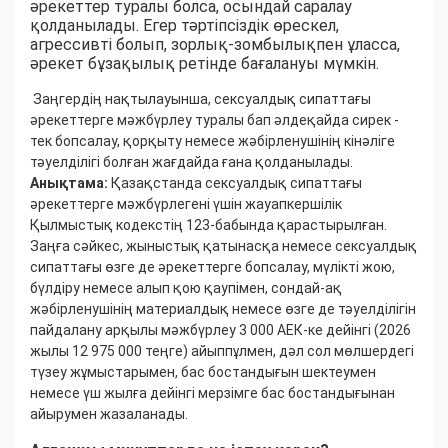
әрекеттер туралы болса, осындай саралау
қолданылады. Егер тәртіпсіздік өрескел,
агрессивті болып, зорлық-зомбылықпен ұласса,
әрекет бұзақылық ретінде бағалануы мүмкін.
Заңгердің нақтылауынша, сексуалдық сипаттағы
әрекеттерге мәжбүрлеу туралы бап әлдеқайда сирек -
тек бопсалау, қорқыту немесе жәбірленушінің кінәліге
тәуелділігі болған жағдайда ғана қолданылады.
Анықтама:
Қазақстанда сексуалдық сипаттағы
әрекеттерге мәжбүрлегені үшін жауапкершілік
Қылмыстық кодекстің 123-бабында қарастырылған.
Заңға сәйкес, жыныстық қатынасқа немесе сексуалдық
сипаттағы өзге де әрекеттерге бопсалау, мүлікті жою,
бүлдіру немесе алып қою қаупімен, сондай-ақ
жәбірленушінің материалдық немесе өзге де тәуелділігін
пайдалану арқылы мәжбүрлеу 3 000 АЕК-ке дейінгі (2026
жылы 12 975 000 теңге) айыппұлмен, дәл сол мөлшердегі
түзеу жұмыстарымен, бас бостандығын шектеумен
немесе үш жылға дейінгі мерзімге бас бостандығынан
айырумен жазаланады.