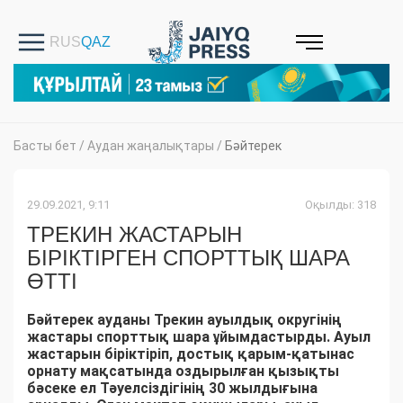
Басты бет
/
Аудан жаңалықтары
/
Бәйтерек
29.09.2021, 9:11
Оқылды: 318
ТРЕКИН ЖАСТАРЫН
БІРІКТІРГЕН СПОРТТЫҚ ШАРА
ӨТТІ
Бәйтерек ауданы Трекин ауылдық округінің
жастары спорттық шара ұйымдастырды. Ауыл
жастарын біріктіріп, достық қарым-қатынас
орнату мақсатында оздырылған қызықты
бәсеке ел Тәуелсіздігінің 30 жылдығына