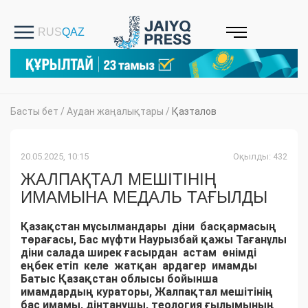
Басты бет
/
Аудан жаңалықтары
/
Қазталов
20.05.2025, 10:15
Оқылды: 432
ЖАЛПАҚТАЛ МЕШІТІНІҢ
ИМАМЫНА МЕДАЛЬ ТАҒЫЛДЫ
Қазақстан мұсылмандары діни басқармасың
төрағасы, Бас мүфти Наурызбай қажы Тағанұлы
діни салада ширек ғасырдан астам өнімді
еңбек етіп келе жатқан ардагер имамды
Батыс Қазақстан облысы бойынша
имамдардың кураторы, Жалпақтал мешітінің
бас имамы, дінтанушы, теология ғылымының