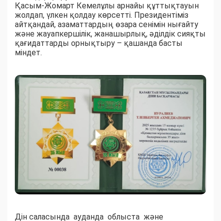
Қасым-Жомарт Кемелұлы арнайы құттықтауын
жолдап, үлкен қолдау көрсетті. Президентіміз
айтқандай, азаматтардың өзара сенімін нығайту
және жауапкершілік, жанашырлық, әділдік сияқты
қағидаттарды орнықтыру – қашанда басты
міндет.
Дін саласында ауданда облыста және