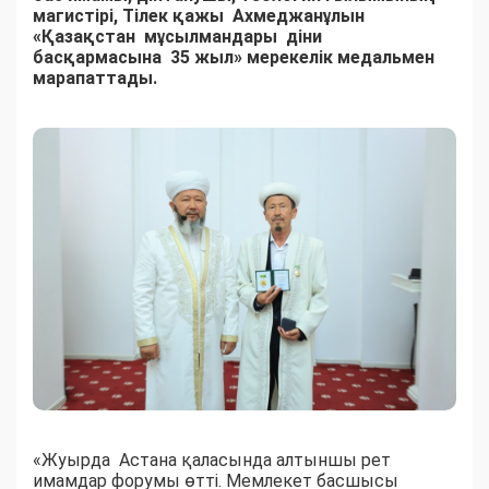
магистірі, Тілек қажы Ахмеджанұлын
«Қазақстан мұсылмандары діни
басқармасына 35 жыл» мерекелік медальмен
марапаттады.
«Жуырда Астана қаласында алтыншы рет
имамдар форумы өтті. Мемлекет басшысы