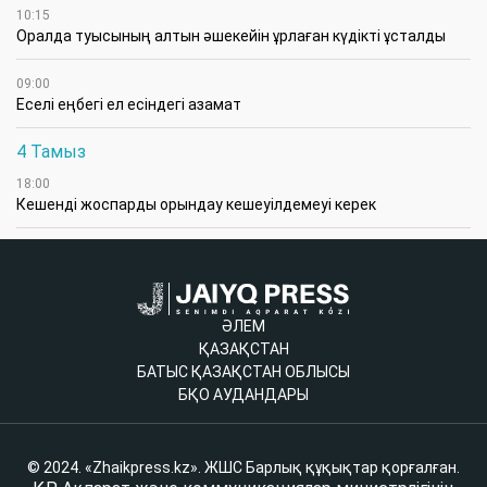
10:15
Оралда туысының алтын әшекейін ұрлаған күдікті ұсталды
09:00
Еселі еңбегі ел есіндегі азамат
4 Тамыз
18:00
Кешенді жоспарды орындау кешеуілдемеуі керек
ӘЛЕМ
ҚАЗАҚСТАН
БАТЫС ҚАЗАҚСТАН ОБЛЫСЫ
БҚО АУДАНДАРЫ
© 2024. «Zhaikpress.kz». ЖШС Барлық құқықтар қорғалған.