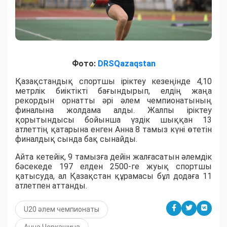
Фото:
DRSQazaqstan
Қазақстандық спортшы іріктеу кезеңінде 4,10
метрлік биіктікті бағындырып, елдің жаңа
рекордын орнатты әрі әлем чемпионатының
финалына жолдама алды. Жалпы іріктеу
қорытындысы бойынша үздік шыққан 13
атлеттің қатарына енген Анна 8 тамыз күні өтетін
финалдық сында бақ сынайды.
Айта кетейік, 9 тамызға дейін жалғасатын әлемдік
бәсекеде 197 елден 2500-ге жуық спортшы
қатысуда, ал Қазақстан құрамасы бұл додаға 11
атлетпен аттанды.
U20 әлем чемпионаты
Анна Черкашина