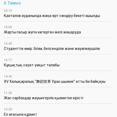
6 Тамыз
20:15
Қазталов ауданында жаңа өрт сөндіру бекеті ашылды
18:00
Жарты ғасыр жүгін көтерген желі жаңаруда
16:45
Студенттік өмір: білім, белсенділік және жауапкершілік
16:17
Құқықтық сауат-уақыт талабы
14:30
XV Халықаралық “舞蹈世界 Удао шыжие” атты би байқауы
11:30
Жас сарбаздар жауынгерлік қызметке кірісті
10:30
Ел ағасына құрмет