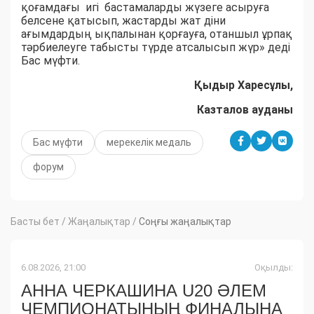
қоғамдағы игі бастамаларды жүзеге асыруға
белсене қатысып, жастарды жат діни
ағымдардың ықпалынан қорғауға, отаншыл ұрпақ
тәрбиелеуге табысты түрде атсалысып жүр» деді
Бас мүфти.
Қыдыр Харесұлы,
Казталов ауданы
Бас мүфти
мерекелік медаль
форум
Басты бет
/
Жаңалықтар
/
Соңғы жаңалықтар
6.08.2026, 21:00
Оқылды:
АННА ЧЕРКАШИНА U20 ӘЛЕМ
ЧЕМПИОНАТЫНЫҢ ФИНАЛЫНА