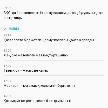
09:30
БҚО-да бәсекелестікті қорғау саласында заң бұзушылықтар
анықталды
5 Тамыз
23:18
Қазталовта бюджет пен даму жоспары қайта қаралды
18:00
Жеңіске жетелеген жаттықтырушылар
17:30
Тынық су – жасырын қатер
17:00
Медиация - қоғамдық келісімнің берік тетігі
16:30
Қоғамдық кеңестің кезекті отырысы өтті