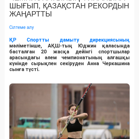
ШЫҒЫП, ҚАЗАҚСТАН РЕКОРДЫН
ЖАҢАРТТЫ
Сілтеме алу
ҚР Спортты дамыту дирекциясының
мәліметінше, АҚШ-тың Юджин қаласында
басталған 20 жасқа дейінгі спортшылар
арасындағы әлем чемпионатының алғашқы
күнінде сырықпен секіруден Анна Черкашина
сынға түсті.