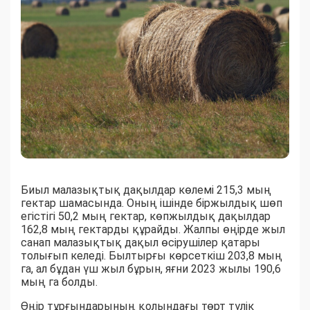
Биыл малазықтық дақылдар көлемі 215,3 мың
гектар шамасында. Оның ішінде біржылдық шөп
егістігі 50,2 мың гектар, көпжылдық дақылдар
162,8 мың гектарды құрайды. Жалпы өңірде жыл
санап малазықтық дақыл өсірушілер қатары
толығып келеді. Былтырғы көрсеткіш 203,8 мың
га, ал бұдан үш жыл бұрын, яғни 2023 жылы 190,6
мың га болды.
Өңір тұрғындарының қолындағы төрт түлік