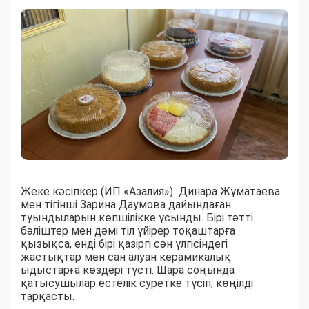
Жеке кәсіпкер (ИП «Азалия») Динара Жұматаева
мен тігінші Зарина Даумова дайындаған
туындыларын көпшілікке ұсынды. Бірі тәтті
бәліштер мен дәмі тіл үйірер тоқаштарға
қызықса, енді бірі қазіргі сән үлгісіндегі
жастықтар мен сан алуан керамикалық
ыдыстарға көздері түсті. Шара соңында
қатысушылар естелік суретке түсіп, көңілді
тарқасты.