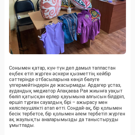
Сонымен қатар, күн-түн деп дамыл таппастан
еңбек етіп жұрген әскери қызметтің кейбір
сәттерінде отбасыларына көңіл бөлуге
үлгермейтіндерін де жасырмады. Ардагер ұстаз,
аудандық медиатор Апақаева Рая жиынға уақыт
бөліп қатысқан ерлер қауымына алғысын білдіріп,
өршіп тұрған сауалдың бірі – ажырасу мен
келіспеушілікті атап өтті. Сондай-ақ, бір қолымен
бесік тербетсе, бір қолымен әлем тербетіп жүрген
ақ жаулықты аналарымызды да таныстыруды
ұмытпады.