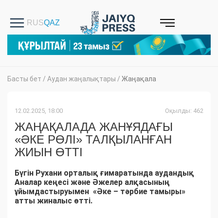
Басты бет
/
Аудан жаңалықтары
/
Жаңақала
12.02.2025, 18:00
Оқылды: 462
ЖАҢАҚАЛАДА ЖАНҰЯДАҒЫ
«ӘКЕ РӨЛІ» ТАЛҚЫЛАНҒАН
ЖИЫН ӨТТІ
Бүгін Рухани орталық ғимаратында аудандық
Аналар кеңесі және Әжелер алқасының
ұйымдастыруымен «Әке – тәрбие тамыры»
атты жиналыс өтті.