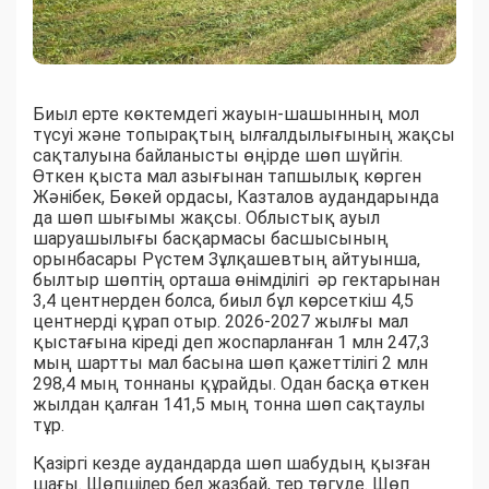
Биыл ерте көктемдегі жауын-шашынның мол
түсуі және топырақтың ылғалдылығының жақсы
сақталуына байланысты өңірде шөп шүйгін.
Өткен қыста мал азығынан тапшылық көрген
Жәнібек, Бөкей ордасы, Казталов аудандарында
да шөп шығымы жақсы. Облыстық ауыл
шаруашылығы басқармасы басшысының
орынбасары Рүстем Зұлқашевтың айтуынша,
былтыр шөптің орташа өнімділігі әр гектарынан
3,4 центнерден болса, биыл бұл көрсеткіш 4,5
центнерді құрап отыр. 2026-2027 жылғы мал
қыстағына кіреді деп жоспарланған 1 млн 247,3
мың шартты мал басына шөп қажеттілігі 2 млн
298,4 мың тоннаны құрайды. Одан басқа өткен
жылдан қалған 141,5 мың тонна шөп сақтаулы
тұр.
Қазіргі кезде аудандарда шөп шабудың қызған
шағы. Шөпшілер бел жазбай, тер төгуде. Шөп