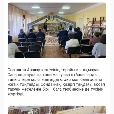
Сөз алған Аналар кеңесінің төрайымы Ақмарал
Сапарова ауданға танымал үлгілі отбасыларды
таныстыра келе, жанұядағы әке мен бала рөліне
жетік тоқталды. Сондай-ақ, қазіргі таңдағы ақсап
тұрған мәселенің бірі – бала тәрбиесіне де түсінік
жүргізді.