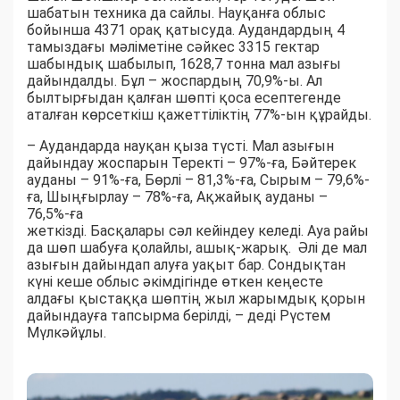
шабатын техника да сайлы. Науқанға облыс
бойынша 4371 орақ қатысуда. Аудандардың 4
тамыздағы мәліметіне сәйкес 3315 гектар
шабындық шабылып, 1628,7 тонна мал азығы
дайындалды. Бұл – жоспардың 70,9%-ы. Ал
былтырғыдан қалған шөпті қоса есептегенде
аталған көрсеткіш қажеттіліктің 77%-ын құрайды.
– Аудандарда науқан қыза түсті. Мал азығын
дайындау жоспарын Теректі – 97%-ға, Бәйтерек
ауданы – 91%-ға, Бөрлі – 81,3%-ға, Сырым – 79,6%-
ға, Шыңғырлау – 78%-ға, Ақжайық ауданы –
76,5%-ға
жеткізді. Басқалары сәл кейіндеу келеді. Ауа райы
да шөп шабуға қолайлы, ашық-жарық. Әлі де мал
азығын дайындап алуға уақыт бар. Сондықтан
күні кеше облыс әкімдігінде өткен кеңесте
алдағы қыстаққа шөптің жыл жарымдық қорын
дайындауға тапсырма берілді, – деді Рүстем
Мүлкәйұлы.