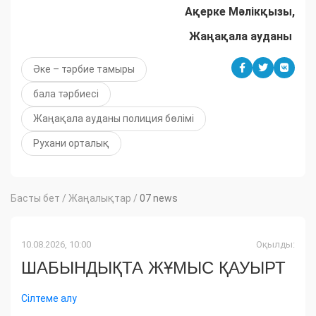
Ақерке Мәлікқызы,
Жаңақала ауданы
Әке – тәрбие тамыры
бала тәрбиесі
Жаңақала ауданы полиция бөлімі
Рухани орталық
Басты бет
/
Жаңалықтар
/
07 news
10.08.2026, 10:00
Оқылды:
ШАБЫНДЫҚТА ЖҰМЫС ҚАУЫРТ
Сілтеме алу