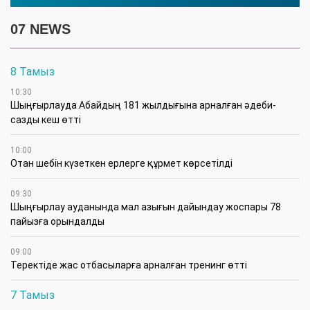
07 NEWS
8 Тамыз
10:30
Шыңғырлауда Абайдың 181 жылдығына арналған әдеби-
сазды кеш өтті
10:00
Отан шебін күзеткен ерлерге құрмет көрсетілді
09:30
​Шыңғырлау ауданында мал азығын дайындау жоспары 78
пайызға орындалды
09:00
​Теректіде жас отбасыларға арналған тренинг өтті
7 Тамыз