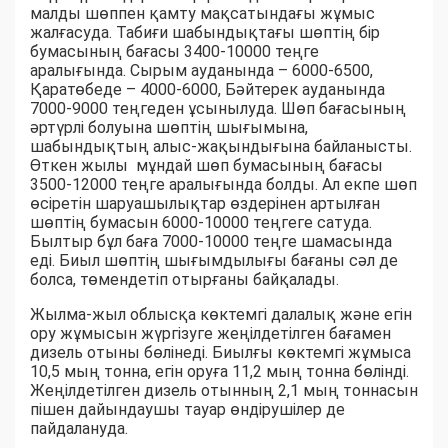
малды шөппен қамту мақсатындағы жұмыс
жалғасуда. Табиғи шабындықтағы шөптің бір
бумасының бағасы 3400-10000 теңге
аралығында. Сырым ауданында – 6000-6500,
Қаратөбеде – 4000-6000, Бәйтерек ауданында
7000-9000 теңгеден ұсынылуда. Шөп бағасының
әртүрлі болуына шөптің шығымына,
шабындықтың алыс-жақындығына байланысты.
Өткен жылы мұндай шөп бумасының бағасы
3500-12000 теңге аралығында болды. Ал екпе шөп
өсіретін шаруашылықтар өздерінен артылған
шөптің бумасын 6000-10000 теңгеге сатуда.
Былтыр бұл баға 7000-10000 теңге шамасында
еді. Биыл шөптің шығымдылығы бағаны сәл де
болса, төмендетіп отырғаны байқалады.
Жылма-жыл облысқа көктемгі далалық және егін
ору жұмысын жүргізуге жеңілдетілген бағамен
дизель отыны бөлінеді. Биылғы көктемгі жұмыса
10,5 мың тонна, егін оруға 11,2 мың тонна бөлінді.
Жеңілдетілген дизель отынның 2,1 мың тоннасын
пішен дайындаушы тауар өндірушілер де
пайдалануда.