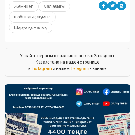
Жем-шөп
мал азығы
шабындық жұмыс
Шаруа қожалық
Узнайте первым о важных новостях Западного
Казахстана на нашей странице
в
Instagram
и нашем
Telegram
- канале