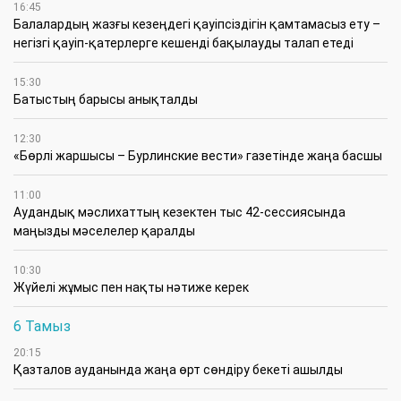
16:45
Балалардың жазғы кезеңдегі қауіпсіздігін қамтамасыз ету –
негізгі қауіп-қатерлерге кешенді бақылауды талап етеді
15:30
Батыстың барысы анықталды
12:30
«Бөрлі жаршысы – Бурлинские вести» газетінде жаңа басшы
11:00
Аудандық мәслихаттың кезектен тыс 42-сессиясында
маңызды мәселелер қаралды
10:30
Жүйелі жұмыс пен нақты нәтиже керек
6 Тамыз
20:15
Қазталов ауданында жаңа өрт сөндіру бекеті ашылды