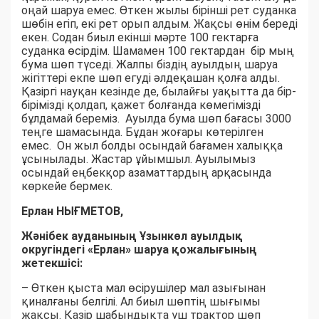
оңай шаруа емес. Өткен жылы бірінші рет суданка
шөбін егіп, екі рет орып алдым. Жақсы өнім береді
екен. Содан биыл екінші мәрте 100 гектарға
суданка өсірдім. Шамамен 100 гектардан бір мың
бума шөп түседі. Жалпы біздің ауылдың шаруа
жігіттері екпе шөп егуді әлдеқашан қолға алды.
Қазіргі науқан кезінде де, былайғы уақытта да бір-
бірімізді қолдап, қажет болғанда көмегімізді
бұлдамай береміз. Ауылда бума шөп бағасы 3000
теңге шамасында. Бұдан жоғары көтерілген
емес. Он жыл болды осындай бағамен халыққа
ұсынылады. Жастар ұйымшыл. Ауылымыз
осындай еңбекқор азаматтардың арқасында
көркейе бермек.
Ерлан НЫҒМЕТОВ,
Жәнібек ауданының Ұзынкөл ауылдық
округіндегі «Ерлан» шаруа қожалығының
жетекшісі:
– Өткен қыста мал өсірушілер мал азығынан
қиналғаны белгілі. Ал биыл шөптің шығымы
жақсы. Қазір шабындықта үш трактор шөп