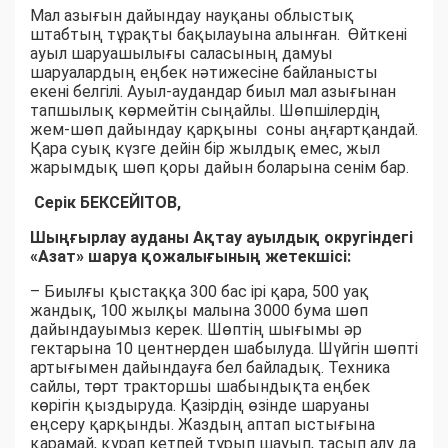
Мал азығын дайындау науқаны облыстық
штабтың тұрақты бақылауына алынған. Өйткені
ауыл шаруашылығы саласының дамуы
шаруалардың еңбек нәтижесіне байланысты
екені белгілі. Ауыл-аудандар биыл мал азығынан
тапшылық көрмейтін сыңайлы. Шөпшілердің
жем-шөп дайындау қарқыны соны аңғартқандай.
Қара суық күзге дейін бір жылдық емес, жыл
жарымдық шөп қоры дайын боларына сенім бар.
Серік БЕКСЕЙІТОВ,
Шыңғырлау ауданы Ақтау ауылдық округіндегі
«Азат» шаруа қожалығының жетекшісі:
– Биылғы қыстаққа 300 бас ірі қара, 500 уақ
жандық, 100 жылқы малына 3000 бума шөп
дайындауымыз керек. Шөптің шығымы әр
гектарына 10 центнерден шабылуда. Шүйгін шөпті
артығымен дайындауға бел байладық. Техника
сайлы, төрт тракторшы шабындықта еңбек
көрігін қыздыруда. Қазірдің өзінде шаруаны
еңсеру қарқынды. Жаздың аптап ыстығына
қарамай, қурап кетпей тұрып шауып, тасып алу да