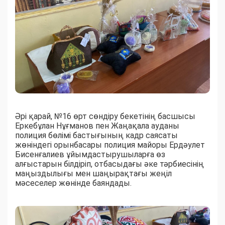
Әрі қарай, №16 өрт сөндіру бекетінің басшысы
Еркебұлан Нұғманов пен Жаңақала ауданы
полиция бөлімі бастығының кадр саясаты
жөніндегі орынбасары полиция майоры Ердәулет
Бисенғалиев ұйымдастырушыларға өз
алғыстарын білдіріп, отбасыдағы әке тәрбиесінің
маңыздылығы мен шаңырақтағы жеңіл
мәсеселер жөнінде баяндады.