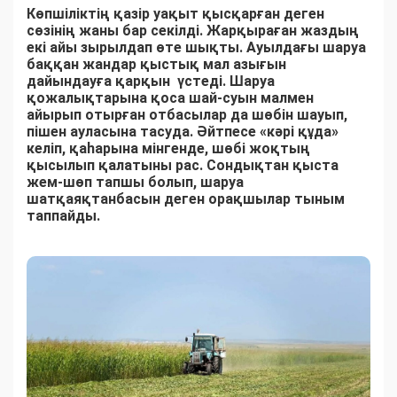
Көпшіліктің қазір уақыт қысқарған деген
сөзінің жаны бар секілді. Жарқыраған жаздың
екі айы зырылдап өте шықты. Ауылдағы шаруа
баққан жандар қыстық мал азығын
дайындауға қарқын үстеді. Шаруа
қожалықтарына қоса шай-суын малмен
айырып отырған отбасылар да шөбін шауып,
пішен ауласына тасуда. Әйтпесе «кәрі құда»
келіп, қаһарына мінгенде, шөбі жоқтың
қысылып қалатыны рас. Сондықтан қыста
жем-шөп тапшы болып, шаруа
шатқаяқтанбасын деген орақшылар тыным
таппайды.