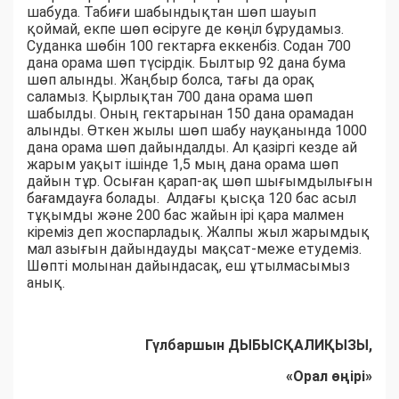
шабуда. Табиғи шабындықтан шөп шауып
қоймай, екпе шөп өсіруге де көңіл бұрудамыз.
Суданка шөбін 100 гектарға еккенбіз. Содан 700
дана орама шөп түсірдік. Былтыр 92 дана бума
шөп алынды. Жаңбыр болса, тағы да орақ
саламыз. Қырлықтан 700 дана орама шөп
шабылды. Оның гектарынан 150 дана орамадан
алынды. Өткен жылы шөп шабу науқанында 1000
дана орама шөп дайындалды. Ал қазіргі кезде ай
жарым уақыт ішінде 1,5 мың дана орама шөп
дайын тұр. Осыған қарап-ақ шөп шығымдылығын
бағамдауға болады. Алдағы қысқа 120 бас асыл
тұқымды және 200 бас жайын ірі қара малмен
кіреміз деп жоспарладық. Жалпы жыл жарымдық
мал азығын дайындауды мақсат-меже етудеміз.
Шөпті молынан дайындасақ, еш ұтылмасымыз
анық.
Гүлбаршын ДЫБЫСҚАЛИҚЫЗЫ,
«Орал өңірі»