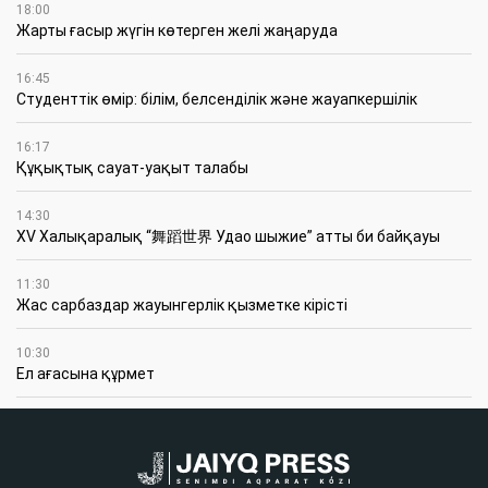
18:00
Жарты ғасыр жүгін көтерген желі жаңаруда
16:45
Студенттік өмір: білім, белсенділік және жауапкершілік
16:17
Құқықтық сауат-уақыт талабы
14:30
XV Халықаралық “舞蹈世界 Удао шыжие” атты би байқауы
11:30
Жас сарбаздар жауынгерлік қызметке кірісті
10:30
Ел ағасына құрмет