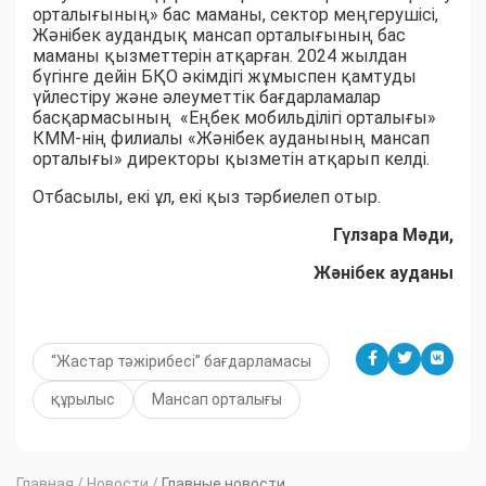
орталығының» бас маманы, сектор меңгерушісі,
Жәнібек аудандық мансап орталығының бас
маманы қызметтерін атқарған. 2024 жылдан
бүгінге дейін БҚО әкімдігі жұмыспен қамтуды
үйлестіру және әлеуметтік бағдарламалар
басқармасының «Еңбек мобильділігі орталығы»
КММ-нің филиалы «Жәнібек ауданының мансап
орталығы» директоры қызметін атқарып келді.
Отбасылы, екі ұл, екі қыз тәрбиелеп отыр.
Гүлзара Мәди,
Жәнібек ауданы
“Жастар тәжірибесі” бағдарламасы
құрылыс
Мансап орталығы
Главная
/
Новости
/
Главные новости