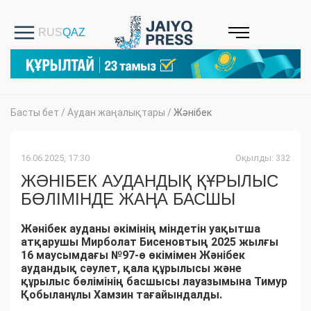
Басты бет
/
Аудан жаңалықтары
/
Жәнібек
16.06.2025, 17:30
Оқылды: 332
ЖӘНІБЕК АУДАНДЫҚ ҚҰРЫЛЫС
БӨЛІМІНДЕ ЖАҢА БАСШЫ
Жәнібек ауданы әкімінің міндетін уақытша
атқарушы Мирболат Бисеновтың 2025 жылғы
16 маусымдағы №97-ө өкімімен Жәнібек
аудандық сәулет, қала құрылысы және
құрылыс бөлімінің басшысы лауазымына Тимур
Қобыланұлы Хамзин тағайындалды.