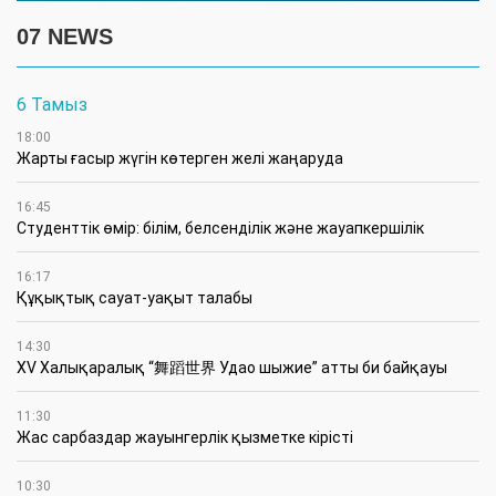
07 NEWS
6 Тамыз
18:00
Жарты ғасыр жүгін көтерген желі жаңаруда
16:45
Студенттік өмір: білім, белсенділік және жауапкершілік
16:17
Құқықтық сауат-уақыт талабы
14:30
XV Халықаралық “舞蹈世界 Удао шыжие” атты би байқауы
11:30
Жас сарбаздар жауынгерлік қызметке кірісті
10:30