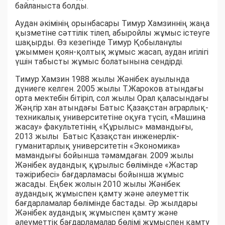
байланыста болды.
Аудан әкімінің орынбасары Тимур Хамзиннің жаңа
қызметіне сәттілік тілеп, абыройлы жұмыс істеуге
шақырды. Өз кезегінде Тимур Қобыланұлы
ұжыммен қоян-қолтық жұмыс жасап, аудан игілігі
үшін табысты жұмыс болатынына сендірді.
Тимур Хамзин 1988 жылы Жәнібек ауылында
дүниеге келген. 2005 жылы Т.Жароков атындағы
орта мектебін бітіріп, сол жылы Орал қаласындағы
Жәңгір хан атындағы Батыс Қазақстан аграрлық-
техникалық университетіне оқуға түсіп, «Машина
жасау» факультетінің «Құрылыс» мамандығы,
2013 жылы Батыс Қазақстан инженерлік-
гуманитарлық университетін «Экономика»
мамандығы бойынша тәмамдаған. 2009 жылы
Жәнібек аудандық құрылыс бөлімінде «Жастар
тәжірибесі» бағдарламасы бойынша жұмыс
жасады. Еңбек жолын 2010 жылы Жәнібек
аудандық жұмыспен қамту және әлеуметтік
бағдарламалар бөлімінде бастады. Әр жылдары
Жәнібек аудандық жұмыспен қамту және
әлеуметтік бағдарламалар бөлімі жұмыспен қамту