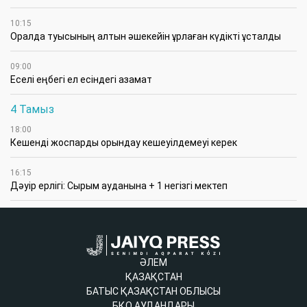
10:15
Оралда туысының алтын әшекейін ұрлаған күдікті ұсталды
09:00
Еселі еңбегі ел есіндегі азамат
4 Тамыз
18:00
Кешенді жоспарды орындау кешеуілдемеуі керек
16:15
Дәуір ерлігі: Сырым ауданына + 1 негізгі мектеп
ӘЛЕМ
ҚАЗАҚСТАН
БАТЫС ҚАЗАҚСТАН ОБЛЫСЫ
БҚО АУДАНДАРЫ