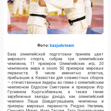
Фото:
kazjudoteam
База олимпийской подготовки приняла цвет
мирового спорта, собрав три олимпийских
чемпиона, 11 призеров Олимпийских игр, 20
чемпионов мира и около 50 призеров мировых
первенств. В числе именитых атлетов,
прибывших в Казахстан для совместных сборов
— отечественные лидеры во главе с олимпийским
чемпионом Елдосом Сметовем и призером Игр
Гусманом Кыргызбаевым, а также такие
зарубежные звезды дзюдо, как олимпийский
чемпион Лаша Шавдатуашвили, чемпионы и
призеры мировых первенств Рюдзю Нагаяма,
Санширо Мурао, Инал Тасоев, Тато Григалашвили