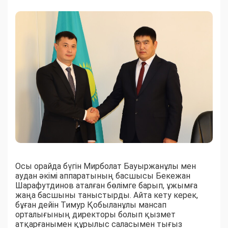
Осы орайда бүгін Мирболат Бауыржанұлы мен
аудан әкімі аппаратының басшысы Бекежан
Шарафутдинов аталған бөлімге барып, ұжымға
жаңа басшыны таныстырды. Айта кету керек,
бұған дейін Тимур Қобыланұлы мансап
орталығының директоры болып қызмет
атқарғанымен құрылыс саласымен тығыз