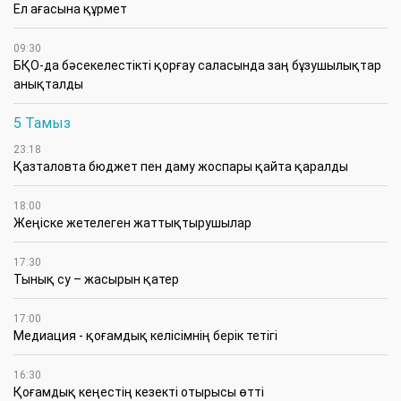
Ел ағасына құрмет
09:30
БҚО-да бәсекелестікті қорғау саласында заң бұзушылықтар
анықталды
5 Тамыз
23:18
Қазталовта бюджет пен даму жоспары қайта қаралды
18:00
Жеңіске жетелеген жаттықтырушылар
17:30
Тынық су – жасырын қатер
17:00
Медиация - қоғамдық келісімнің берік тетігі
16:30
Қоғамдық кеңестің кезекті отырысы өтті