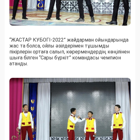
“ЖАСТАР КУБОГІ-2022” жайдарман ойындарында
жас та болса, ойлы әзілдерімен тұшымды
пікірлерін ортаға салып, көрермендердің көңілінен
шыға білген “Сары бүркіт” командасы чемпион
атанды.