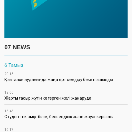
07 NEWS
6 Тамыз
20:15
Қазталов ауданында жаңа өрт сөндіру бекеті ашылды
18:00
Жарты ғасыр жүгін көтерген желі жаңаруда
16:45
Студенттік өмір: білім, белсенділік және жауапкершілік
16:17