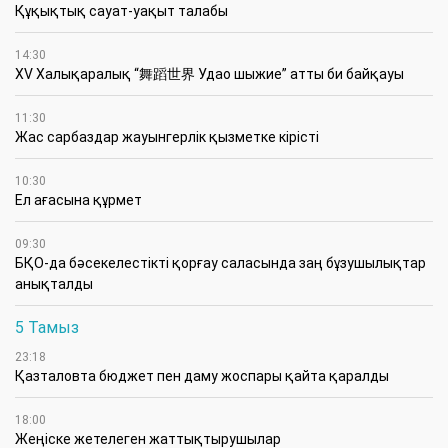
Құқықтық сауат-уақыт талабы
14:30
XV Халықаралық “舞蹈世界 Удао шыжие” атты би байқауы
11:30
Жас сарбаздар жауынгерлік қызметке кірісті
10:30
Ел ағасына құрмет
09:30
БҚО-да бәсекелестікті қорғау саласында заң бұзушылықтар
анықталды
5 Тамыз
23:18
Қазталовта бюджет пен даму жоспары қайта қаралды
18:00
Жеңіске жетелеген жаттықтырушылар