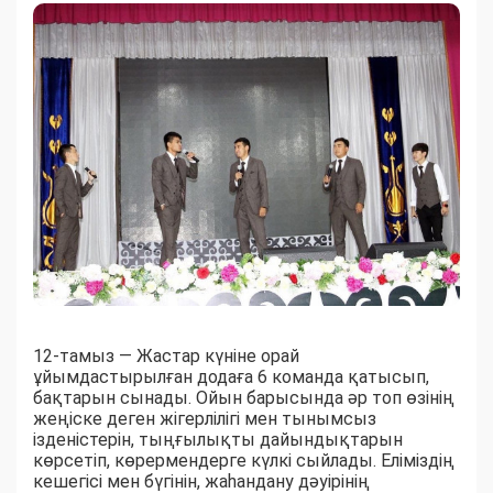
12-тамыз — Жастар күніне орай
ұйымдастырылған додаға 6 команда қатысып,
бақтарын сынады. Ойын барысында әр топ өзінің
жеңіске деген жігерлілігі мен тынымсыз
ізденістерін, тыңғылықты дайындықтарын
көрсетіп, көрермендерге күлкі сыйлады. Еліміздің
кешегісі мен бүгінін, жаһандану дәуірінің