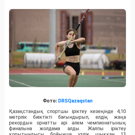
Фото:
DRSQazaqstan
Қазақстандық спортшы іріктеу кезеңінде 4,10
метрлік биіктікті бағындырып, елдің жаңа
рекордын орнатты әрі әлем чемпионатының
финалына жолдама алды. Жалпы іріктеу
қорытындысы бойынша үздік шыққан 13