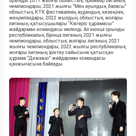
орынды 2017 жылғы облыстық премьер лиганың
чемпиондары, 2021 жылғы “Мен ауылдың баласы”
облыстың КТК фестивалінің аудандық кезеңінің
жеңімпаздары, 2022 жылдың облыстық жоғары
лиганың қатысушылары “Көгеріс құрамасы”
жайдарман командасы иеленді. Ал екінші орынды
республикалық бірінші лиганың 2021 жылғы
чемпиондары, облыстық жоғары лиганың 2021
жылғы чемпиондары, 2022 жылғы республикалық
жоғары лиганың іріктеу сайысына қатысқан
құрама “Дежавю” жайдарман командасы
қанжығасына байлады.