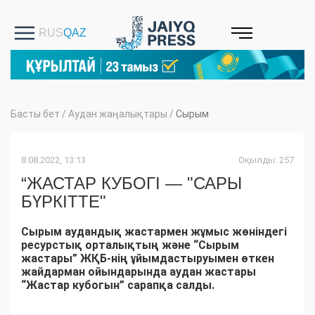
Басты бет
/
Аудан жаңалықтары
/
Сырым
8.08.2022, 13:13
Оқылды: 257
“ЖАСТАР КУБОГІ — "САРЫ
БҮРКІТТЕ"
Сырым аудандық жастармен жұмыс жөніндегі
ресурстық орталықтың және “Сырым
жастары” ЖҚБ-нің ұйымдастыруымен өткен
жайдарман ойындарында аудан жастары
“Жастар кубогын” сарапқа салды.