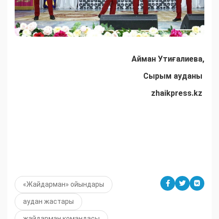
Айман Утиғалиева,
Сырым ауданы
zhaikpress.kz
«Жайдарман» ойындары
аудан жастары
жайдарман командасы