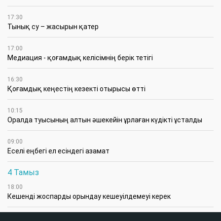
17:30
Тынық су – жасырын қатер
17:00
Медиация - қоғамдық келісімнің берік тетігі
16:30
Қоғамдық кеңестің кезекті отырысы өтті
10:15
Оралда туысының алтын әшекейін ұрлаған күдікті ұсталды
09:00
Еселі еңбегі ел есіндегі азамат
4 Тамыз
18:00
Кешенді жоспарды орындау кешеуілдемеуі керек