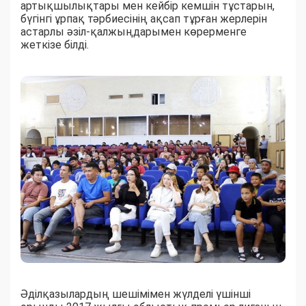
артықшылықтары мен кейбір кемшін тұстарын,
бүгінгі ұрпақ тәрбиесінің ақсап тұрған жерлерін
астарлы әзіл-қалжыңдарымен көрерменге
жеткізе білді.
Әділқазылардың шешімімен жүлделі үшінші