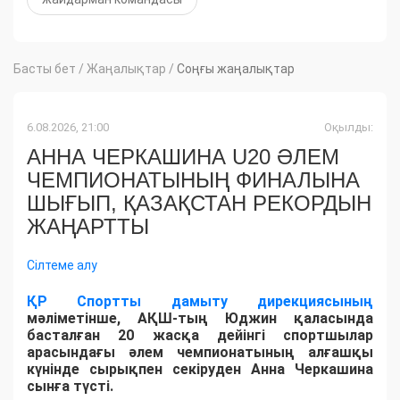
Басты бет
/
Жаңалықтар
/
Соңғы жаңалықтар
6.08.2026, 21:00
Оқылды:
АННА ЧЕРКАШИНА U20 ӘЛЕМ
ЧЕМПИОНАТЫНЫҢ ФИНАЛЫНА
ШЫҒЫП, ҚАЗАҚСТАН РЕКОРДЫН
ЖАҢАРТТЫ
Сілтеме алу
ҚР Спортты дамыту дирекциясының
мәліметінше, АҚШ-тың Юджин қаласында
басталған 20 жасқа дейінгі спортшылар
арасындағы әлем чемпионатының алғашқы
күнінде сырықпен секіруден Анна Черкашина
сынға түсті.