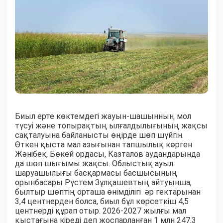
Биыл ерте көктемдегі жауын-шашынның мол
түсуі және топырақтың ылғалдылығының жақсы
сақталуына байланысты өңірде шөп шүйгін.
Өткен қыста мал азығынан тапшылық көрген
Жәнібек, Бөкей ордасы, Казталов аудандарында
да шөп шығымы жақсы. Облыстық ауыл
шаруашылығы басқармасы басшысының
орынбасары Рүстем Зұлқашевтың айтуынша,
былтыр шөптің орташа өнімділігі әр гектарынан
3,4 центнерден болса, биыл бұл көрсеткіш 4,5
центнерді құрап отыр. 2026-2027 жылғы мал
қыстағына кіреді деп жоспарланған 1 млн 247,3