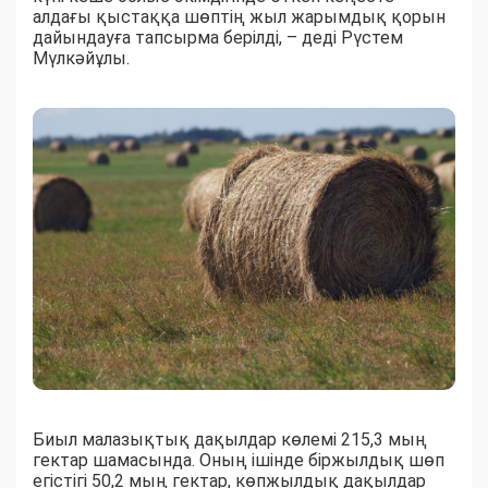
алдағы қыстаққа шөптің жыл жарымдық қорын
дайындауға тапсырма берілді, – деді Рүстем
Мүлкәйұлы.
Биыл малазықтық дақылдар көлемі 215,3 мың
гектар шамасында. Оның ішінде біржылдық шөп
егістігі 50,2 мың гектар, көпжылдық дақылдар