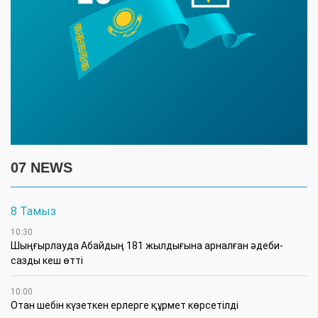
07 NEWS
8 Тамыз
10:30
Шыңғырлауда Абайдың 181 жылдығына арналған әдеби-
сазды кеш өтті
10:00
Отан шебін күзеткен ерлерге құрмет көрсетілді