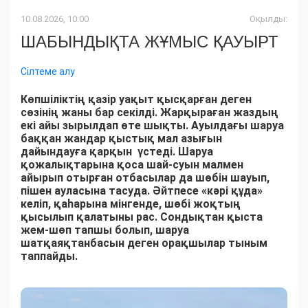
10.08.2026, 10:00
Оқылды:
ШАБЫНДЫҚТА ЖҰМЫС ҚАУЫРТ
Сілтеме алу
Көпшіліктің қазір уақыт қысқарған деген
сөзінің жаны бар секілді. Жарқыраған жаздың
екі айы зырылдап өте шықты. Ауылдағы шаруа
баққан жандар қыстық мал азығын
дайындауға қарқын үстеді. Шаруа
қожалықтарына қоса шай-суын малмен
айырып отырған отбасылар да шөбін шауып,
пішен ауласына тасуда. Әйтпесе «кәрі құда»
келіп, қаһарына мінгенде, шөбі жоқтың
қысылып қалатыны рас. Сондықтан қыста
жем-шөп тапшы болып, шаруа
шатқаяқтанбасын деген орақшылар тыным
таппайды.