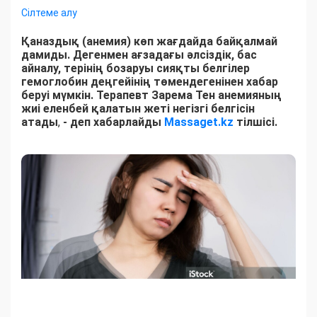
Сілтеме алу
Қаназдық (анемия) көп жағдайда байқалмай
дамиды. Дегенмен ағзадағы әлсіздік, бас
айналу, терінің бозаруы сияқты белгілер
гемоглобин деңгейінің төмендегенінен хабар
беруі мүмкін. Терапевт Зарема Тен анемияның
жиі еленбей қалатын жеті негізгі белгісін
атады
,
- деп хабарлайды
Massaget.kz
тілшісі.