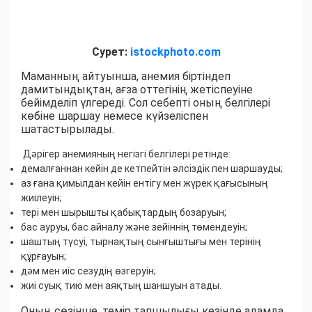
Сурет:
istockphoto.com
Маманның айтуынша, анемия біртіндеп
дамитындықтан, ағза оттегінің жетіспеуіне
бейімделіп үлгереді. Сол себепті оның белгілері
көбіне шаршау немесе күйзеліспен
шатастырылады.
Дәрігер анемияның негізгі белгілері ретінде:
демалғаннан кейін де кетпейтін әлсіздік пен шаршауды;
аз ғана қимылдан кейін ентігу мен жүрек қағысының
жиілеуін;
тері мен шырышты қабықтардың бозаруын;
бас ауруы, бас айналу және зейіннің төмендеуін;
шаштың түсуі, тырнақтың сынғыштығы мен терінің
құрғауын;
дәм мен иіс сезудің өзгеруін;
жиі суық тию мен аяқтың шаншуын атады.
Оның сөзінше, темір тапшылығы кезінде адамда