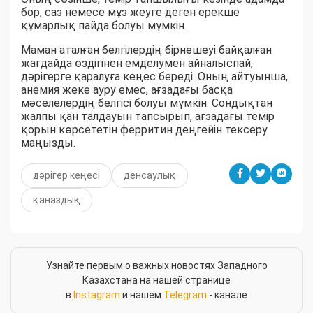
бор, саз немесе мұз жеуге деген ерекше
құмарлық пайда болуы мүмкін.
Маман аталған белгілердің бірнешеуі байқалған
жағдайда өздігінен емделумен айналыспай,
дәрігерге қаралуға кеңес береді. Оның айтуынша,
анемия жеке ауру емес, ағзадағы басқа
мәселелердің белгісі болуы мүмкін. Сондықтан
жалпы қан талдауын тапсырып, ағзадағы темір
қорын көрсететін ферритин деңгейін тексеру
маңызды.
дәрігер кеңесі
денсаулық
қаназдық
Узнайте первым о важных новостях Западного
Казахстана на нашей странице
в
Instagram
и нашем
Telegram
- канале