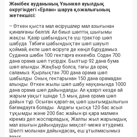
Жәнібек ауданының Ұзынкөл ауылдық
округіндегі «Ерлан» шаруа қожалығының
жетекшісі:
– Өткен қыста мал өсірушілер мал азығынан
қиналғаны белгілі. Ал биыл шөптің шығымы
жақсы. Қазір шабындықта үш трактор шөп
шабуда. Табиғи шабындықтан шөп шауып
қоймай, екпе шөп өсіруге де көңіл бұрудамыз.
Суданка шөбін 100 гектарға еккенбіз. Содан 700
дана орама шөп түсірдік. Былтыр 92 дана бума
шөп алынды. Жаңбыр болса, тағы да орақ
саламыз. Қырлықтан 700 дана орама шөп
шабылды. Оның гектарынан 150 дана орамадан
алынды. Өткен жылы шөп шабу науқанында 1000
дана орама шөп дайындалды. Ал қазіргі кезде ай
жарым уақыт ішінде 1,5 мың дана орама шөп
дайын тұр. Осыған қарап-ақ шөп шығымдылығын
бағамдауға болады. Алдағы қысқа 120 бас асыл
тұқымды және 200 бас жайын ірі қара малмен
кіреміз деп жоспарладық. Жалпы жыл жарымдық
мал азығын дайындауды мақсат-меже етудеміз.
Шөпті молынан дайындасақ, еш ұтылмасымыз
анық.