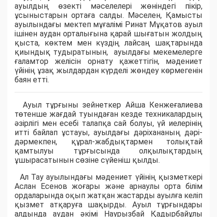
ауылдың өзекті мәселелері жөніндегі пікір,
ұсыныстарын ортаға салды. Мәселен, Қамысты
ауылындағы мектеп мұғалімі Ринат Мұқатов ауыл
ішінен аудан орталығына қарай шығатын жолдың
қыста, көктем мен күздің лайсаң шақтарында
қиындық тудыратынын, ауылдағы мекемелерге
ғаламтор желісін орнату қажеттігін, мәдениет
үйінің ұзақ жылдардан күрделі жөндеу көрмегенін
баян етті.
Ауыл тұрғыны зейнеткер Айша Кенжеғалиева
төтенше жағдай туындаған кезде техникалардың
әзірлігі мен есебі талапқа сай болуы, үй иелерінің
итті байлап ұстауы, ауылдағы дәріхананың дәрі-
дәрмекпен, құрал-жабдықтармен толықтай
қамтылуы тұрғысында олқылықтардың
ұшырасатынын сөзіне сүйеніш қылды.
Ал Тау ауылындағы мәдениет үйінің қызметкері
Аслан Есенов жоғары және арнаулы орта білім
ордаларында оқып жатқан жастарды ауылға келіп
қызмет атқаруға шақырды. Ауыл тұрғындары
алдында аудан әкімі Наурызбай Қадырбайұлы