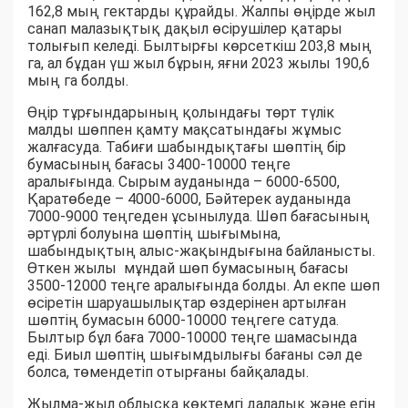
162,8 мың гектарды құрайды. Жалпы өңірде жыл
санап малазықтық дақыл өсірушілер қатары
толығып келеді. Былтырғы көрсеткіш 203,8 мың
га, ал бұдан үш жыл бұрын, яғни 2023 жылы 190,6
мың га болды.
Өңір тұрғындарының қолындағы төрт түлік
малды шөппен қамту мақсатындағы жұмыс
жалғасуда. Табиғи шабындықтағы шөптің бір
бумасының бағасы 3400-10000 теңге
аралығында. Сырым ауданында – 6000-6500,
Қаратөбеде – 4000-6000, Бәйтерек ауданында
7000-9000 теңгеден ұсынылуда. Шөп бағасының
әртүрлі болуына шөптің шығымына,
шабындықтың алыс-жақындығына байланысты.
Өткен жылы мұндай шөп бумасының бағасы
3500-12000 теңге аралығында болды. Ал екпе шөп
өсіретін шаруашылықтар өздерінен артылған
шөптің бумасын 6000-10000 теңгеге сатуда.
Былтыр бұл баға 7000-10000 теңге шамасында
еді. Биыл шөптің шығымдылығы бағаны сәл де
болса, төмендетіп отырғаны байқалады.
Жылма-жыл облысқа көктемгі далалық және егін