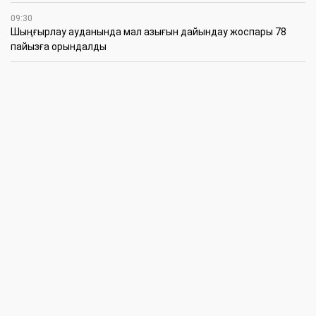
09:30
​Шыңғырлау ауданында мал азығын дайындау жоспары 78
пайызға орындалды
09:00
​Теректіде жас отбасыларға арналған тренинг өтті
7 Тамыз
16:45
Балалардың жазғы кезеңдегі қауіпсіздігін қамтамасыз ету –
негізгі қауіп-қатерлерге кешенді бақылауды талап етеді
15:30
Батыстың барысы анықталды
12:30
«Бөрлі жаршысы – Бурлинские вести» газетінде жаңа басшы
11:00
Аудандық мәслихаттың кезектен тыс 42-сессиясында