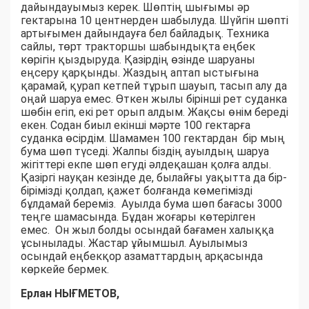
дайындауымыз керек. Шөптің шығымы әр
гектарына 10 центнерден шабылуда. Шүйгін шөпті
артығымен дайындауға бел байладық. Техника
сайлы, төрт тракторшы шабындықта еңбек
көрігін қыздыруда. Қазірдің өзінде шаруаны
еңсеру қарқынды. Жаздың аптап ыстығына
қарамай, қурап кетпей тұрып шауып, тасып алу да
оңай шаруа емес. Өткен жылы бірінші рет суданка
шөбін егіп, екі рет орып алдым. Жақсы өнім береді
екен. Содан биыл екінші мәрте 100 гектарға
суданка өсірдім. Шамамен 100 гектардан бір мың
бума шөп түседі. Жалпы біздің ауылдың шаруа
жігіттері екпе шөп егуді әлдеқашан қолға алды.
Қазіргі науқан кезінде де, былайғы уақытта да бір-
бірімізді қолдап, қажет болғанда көмегімізді
бұлдамай береміз. Ауылда бума шөп бағасы 3000
теңге шамасында. Бұдан жоғары көтерілген
емес. Он жыл болды осындай бағамен халыққа
ұсынылады. Жастар ұйымшыл. Ауылымыз
осындай еңбекқор азаматтардың арқасында
көркейе бермек.
Ерлан НЫҒМЕТОВ,