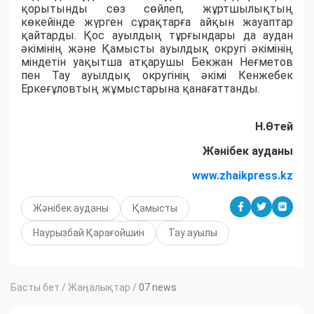
қорытынды сөз сөйлеп, жұртшылықтың
көкейінде жүрген сұрақтарға айқын жауаптар
қайтарды. Қос ауылдың тұрғындары да аудан
әкімінің және Қамысты ауылдық округі әкімінің
міндетін уақытша атқарушы Бекжан Неғметов
пен Тау ауылдық округінің әкімі Кенжебек
Еркеғұловтың жұмыстарына қанағаттанды.
Н.Өтей
Жәнібек ауданы
www.zhaikpress.kz
Жәнібек ауданы
Қамысты
Наурызбай Қарағойшин
Тау ауылы
Басты бет
/
Жаңалықтар
/
07 news