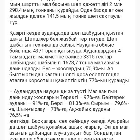
мың шартты мал басына шөп қажеттілігі 2 млн
298,4 мың тоннаны құрайды. Одан басқа өткен
жылдан қалған 141,5 мың тонна шөп сақтаулы
тұр.
Қазіргі кезде аудандарда шөп шабудың қызған
шағы. Шөпшілер бел жазбай, тер төгуде. Шөп
шабатын техника да сайлы. Науқанға облыс
бойынша 4371 орақ қатысуда. Аудандардың 4
тамыздағы мәліметіне сәйкес 3315 гектар
шабындық шабылып, 1628,7 тонна мал азығы
дайындалды. Бұл – жоспардың 70,9%-ы. Ал
былтырғыдан қалған шөпті қоса есептегенде
аталған көрсеткіш қажеттіліктің 77%-ын құрайды.
– Аудандарда науқан қыза түсті. Мал азығын
дайындау жоспарын Теректі – 97%-ға, Бәйтерек
ауданы – 91%-ға, Бөрлі – 81,3%-ға, Сырым – 79,6%-
ға, Шыңғырлау – 78%-ға, Ақжайық ауданы –
76,5%-ға
жеткізді. Басқалары сәл кейіндеу келеді. Ауа райы
да шөп шабуға қолайлы, ашық-жарық. Әлі де мал
азығын дайындап алуға уақыт бар. Сондықтан
күні кеше облыс әкімдігінде өткен кеңесте