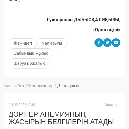
Гүлбаршын ДЫБЫСҚАЛИҚЫЗЫ,
«Орал өңірі»
Жем-шөп
мал азығы
шабындық жұмыс
Шаруа қожалық
Басты бет
/
Жаңалықтар
/
Денсаулық
10.08.2026, 9:30
Оқылды:
ДӘРІГЕР АНЕМИЯНЫҢ
ЖАСЫРЫН БЕЛГІЛЕРІН АТАДЫ