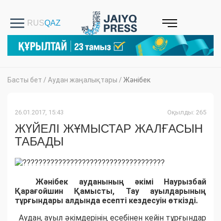
Басты бет
/
Аудан жаңалықтары
/
Жәнібек
26.01.2017, 15:43
Оқылды: 265
ЖҮЙЕЛІ ЖҰМЫСТАР ЖАЛҒАСЫН
ТАБАДЫ
Жәнібек ауданының әкімі Наурызбай
Қарағойшин Қамысты, Тау ауылдарының
тұрғындары алдында есепті кездесуін өткізді.
Аудан, ауыл әкімдерінің есебінен кейін тұрғындар