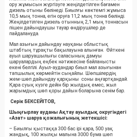
ору жұмысын жүргізуге жеңілдетілген бағамен
дизель отыны бөлінеді. Биылғы көктемгі жұмыса
10,5 мың тонна, егін оруға 11,2 мың тонна бөлінді.
Жеңілдетілген дизель отынның 2,1 мың тоннасын
пішен дайындаушы тауар өндірушілер де
пайдалануда.
Мал азығын дайындау науқаны облыстық
штабтың тұрақты бақылауына алынған. Өйткені
ауыл шаруашылығы саласының дамуы
шаруалардың еңбек нәтижесіне байланысты
екені белгілі. Ауыл-аудандар биыл мал азығынан
тапшылық көрмейтін сыңайлы. Шөпшілердің
жем-шөп дайындау қарқыны соны аңғартқандай.
Қара суық күзге дейін бір жылдық емес, жыл
жарымдық шөп қоры дайын боларына сенім бар.
Серік БЕКСЕЙІТОВ,
Шыңғырлау ауданы Ақтау ауылдық округіндегі
«Азат» шаруа қожалығының жетекшісі:
– Биылғы қыстаққа 300 бас ірі қара, 500 уақ
жандық, 100 жылқы малына 3000 бума шөп