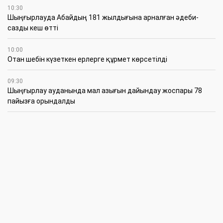
10:30
Шыңғырлауда Абайдың 181 жылдығына арналған әдеби-
сазды кеш өтті
10:00
Отан шебін күзеткен ерлерге құрмет көрсетілді
09:30
​Шыңғырлау ауданында мал азығын дайындау жоспары 78
пайызға орындалды
09:00
​Теректіде жас отбасыларға арналған тренинг өтті
7 Тамыз
16:45
Балалардың жазғы кезеңдегі қауіпсіздігін қамтамасыз ету –
негізгі қауіп-қатерлерге кешенді бақылауды талап етеді
15:30
Батыстың барысы анықталды