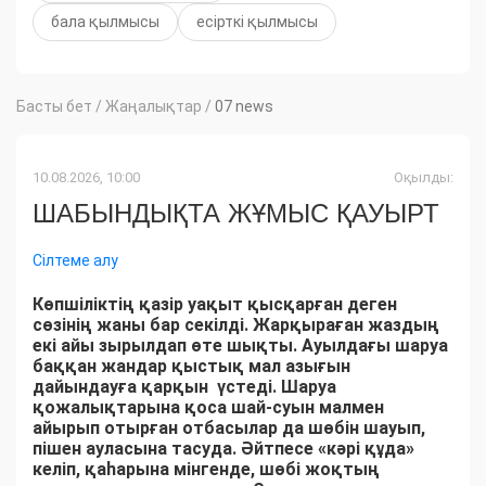
бала қылмысы
есірткі қылмысы
Басты бет
/
Жаңалықтар
/
07 news
10.08.2026, 10:00
Оқылды:
ШАБЫНДЫҚТА ЖҰМЫС ҚАУЫРТ
Сілтеме алу
Көпшіліктің қазір уақыт қысқарған деген
сөзінің жаны бар секілді. Жарқыраған жаздың
екі айы зырылдап өте шықты. Ауылдағы шаруа
баққан жандар қыстық мал азығын
дайындауға қарқын үстеді. Шаруа
қожалықтарына қоса шай-суын малмен
айырып отырған отбасылар да шөбін шауып,
пішен ауласына тасуда. Әйтпесе «кәрі құда»
келіп, қаһарына мінгенде, шөбі жоқтың