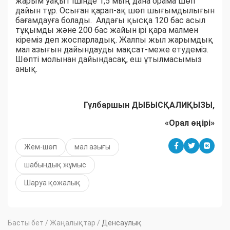
жарым уақыт ішінде 1,5 мың дана орама шөп
дайын тұр. Осыған қарап-ақ шөп шығымдылығын
бағамдауға болады. Алдағы қысқа 120 бас асыл
тұқымды және 200 бас жайын ірі қара малмен
кіреміз деп жоспарладық. Жалпы жыл жарымдық
мал азығын дайындауды мақсат-меже етудеміз.
Шөпті молынан дайындасақ, еш ұтылмасымыз
анық.
Гүлбаршын ДЫБЫСҚАЛИҚЫЗЫ,
«Орал өңірі»
Жем-шөп
мал азығы
шабындық жұмыс
Шаруа қожалық
Басты бет
/
Жаңалықтар
/
Денсаулық