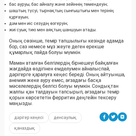
бас ауруы, бас айналу және зейіннің төмендеуін;
шаштың түсуі, тырнақтың сынғыштығы мен терінің
құрғауын;
дәм мен иіс сезудің өзгеруін;
жиі суық тию мен аяқтың шаншуын атады.
Оның сөзінше, темір тапшылығы кезінде адамда
бор, саз немесе мұз жеуге деген ерекше
құмарлық пайда болуы мүмкін.
Маман аталған белгілердің бірнешеуі байқалған
жағдайда өздігінен емделумен айналыспай,
дәрігерге қаралуға кеңес береді. Оның айтуынша,
анемия жеке ауру емес, ағзадағы басқа
мәселелердің белгісі болуы мүмкін. Сондықтан
жалпы қан талдауын тапсырып, ағзадағы темір
қорын көрсететін ферритин деңгейін тексеру
маңызды.
дәрігер кеңесі
денсаулық
қаназдық