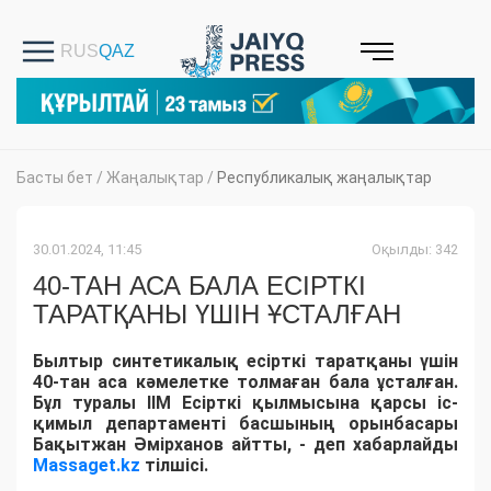
Басты бет
/
Жаңалықтар
/
Республикалық жаңалықтар
30.01.2024, 11:45
Оқылды: 342
40-ТАН АСА БАЛА ЕСІРТКІ
ТАРАТҚАНЫ ҮШІН ҰСТАЛҒАН
Былтыр синтетикалық есірткі таратқаны үшін
40-тан аса кәмелетке толмаған бала ұсталған.
Бұл туралы ІІМ Есірткі қылмысына қарсы іс-
қимыл департаменті басшының орынбасары
Бақытжан Әмірханов айтты, - деп хабарлайды
Massaget.kz
тілшісі.