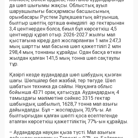
да шөп шығымы жақсы. Облыстық ауыл
шаруашылығы басқармасы басшысының
орынбасары Рүстем Зұлқашевтың айтуынша,
былтыр шөптің орташа өнімділігі әр гектарынан
3,4 центнерден болса, биыл бұл көрсеткіш 4,5
центнерді құрап отыр. 2026-2027 жылғы мал
қыстағына кіреді деп жоспарланған 1 млн 247,3
мың шартты мал басына шөп қажеттілігі 2 млн
298,4 мың тоннаны құрайды. Одан басқа өткен
жылдан қалған 141,5 мың тонна шөп сақтаулы
тұр.
Қазіргі кезде аудандарда шөп шабудың қызған
шағы. Шөпшілер бел жазбай, тер төгуде. Шөп
шабатын техника да сайлы. Науқанға облыс
бойынша 4371 орақ қатысуда. Аудандардың 4
тамыздағы мәліметіне сәйкес 3315 гектар
шабындық шабылып, 1628,7 тонна мал азығы
дайындалды. Бұл – жоспардың 70,9%-ы. Ал
былтырғыдан қалған шөпті қоса есептегенде
аталған көрсеткіш қажеттіліктің 77%-ын құрайды.
– Аудандарда науқан қыза түсті. Мал азығын