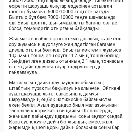
3500-12000 теңге аралығында болды. Ал екпе шөп
өсіретін шаруашылықтар өздерінен артылған
шөптің бумасын 6000-10000 теңгеге сатуда.
Былтыр бұл баға 7000-10000 теңге шамасында
еді. Биыл шөптің шығымдылығы бағаны сәл де
болса, төмендетіп отырғаны байқалады.
Жылма-жыл облысқа көктемгі далалық және егін
ору жұмысын жүргізуге жеңілдетілген бағамен
дизель отыны бөлінеді. Биылғы көктемгі жұмыса
10,5 мың тонна, егін оруға 11,2 мың тонна бөлінді.
Жеңілдетілген дизель отынның 2,1 мың тоннасын
пішен дайындаушы тауар өндірушілер де
пайдалануда.
Мал азығын дайындау науқаны облыстық
штабтың тұрақты бақылауына алынған. Өйткені
ауыл шаруашылығы саласының дамуы
шаруалардың еңбек нәтижесіне байланысты
екені белгілі. Ауыл-аудандар биыл мал азығынан
тапшылық көрмейтін сыңайлы. Шөпшілердің
жем-шөп дайындау қарқыны соны аңғартқандай.
Қара суық күзге дейін бір жылдық емес, жыл
жарымдық шөп қоры дайын боларына сенім бар.