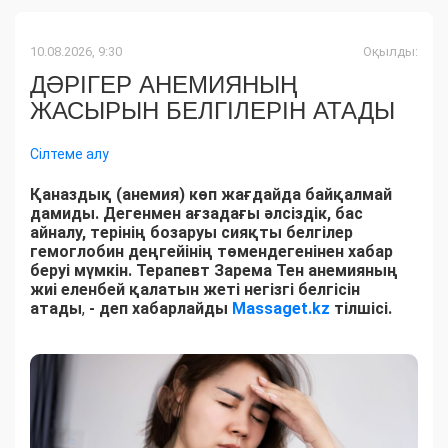
10.08.2026, 9:30
Оқылды:
ДӘРІГЕР АНЕМИЯНЫҢ
ЖАСЫРЫН БЕЛГІЛЕРІН АТАДЫ
Сілтеме алу
Қаназдық (анемия) көп жағдайда байқалмай
дамиды. Дегенмен ағзадағы әлсіздік, бас
айналу, терінің бозаруы сияқты белгілер
гемоглобин деңгейінің төмендегенінен хабар
беруі мүмкін. Терапевт Зарема Тен анемияның
жиі еленбей қалатын жеті негізгі белгісін
атады
,
- деп хабарлайды
Massaget.kz
тілшісі.