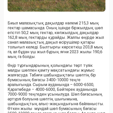
Биыл малазықтық дақылдар көлемі 215,3 мың
гектар шамасында. Оның ішінде біржылдық шөп
егістігі 50,2 мың гектар, көпжылдық дақылдар
162,8 мың гектарды құрайды. Жалпы өңірде жыл
санап малазықтық дақыл өсірушілер қатары
толығып келеді. Былтырғы көрсеткіш 203,8 мың
га, ал бұдан үш жыл бұрын, яғни 2023 жылы 190,6
мың га болды.
Өңір тұрғындарының қолындағы төрт түлік
малды шөппен қамту мақсатындағы жұмыс
жалғасуда. Табиғи шабындықтағы шөптің бір
бумасының бағасы 3400-10000 теңге
аралығында. Сырым ауданында – 6000-6500,
Қаратөбеде – 4000-6000, Бәйтерек ауданында
7000-9000 теңгеден ұсынылуда. Шөп бағасының
әртүрлі болуына шөптің шығымына,
шабындықтың алыс-жақындығына байланысты.
Өткен жылы мұндай шөп бумасының бағасы