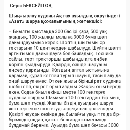
Серік БЕКСЕЙІТОВ,
Шыңғырлау ауданы Ақтау ауылдық округіндегі
«Азат» шаруа қожалығының жетекшісі:
– Биылғы қыстаққа 300 бас ірі қара, 500 уақ
жандық, 100 жылқы малына 3000 бума шөп
дайындауымыз керек. Шөптің шығымы әр
гектарына 10 центнерден шабылуда. Шүйгін шөпті
артығымен дайындауға бел байладық. Техника
сайлы, төрт тракторшы шабындықта еңбек
көрігін қыздыруда. Қазірдің өзінде шаруаны
еңсеру қарқынды. Жаздың аптап ыстығына
қарамай, қурап кетпей тұрып шауып, тасып алу да
оңай шаруа емес. Өткен жылы бірінші рет суданка
шөбін егіп, екі рет орып алдым. Жақсы өнім береді
екен. Содан биыл екінші мәрте 100 гектарға
суданка өсірдім. Шамамен 100 гектардан бір мың
бума шөп түседі. Жалпы біздің ауылдың шаруа
жігіттері екпе шөп егуді әлдеқашан қолға алды.
Қазіргі науқан кезінде де, былайғы уақытта да бір-
бірімізді қолдап, қажет болғанда көмегімізді
бұлдамай береміз. Ауылда бума шөп бағасы 3000