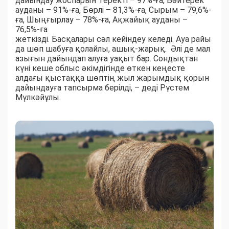
дайындау жоспарын Теректі – 97%-ға, Бәйтерек
ауданы – 91%-ға, Бөрлі – 81,3%-ға, Сырым – 79,6%-
ға, Шыңғырлау – 78%-ға, Ақжайық ауданы –
76,5%-ға
жеткізді. Басқалары сәл кейіндеу келеді. Ауа райы
да шөп шабуға қолайлы, ашық-жарық. Әлі де мал
азығын дайындап алуға уақыт бар. Сондықтан
күні кеше облыс әкімдігінде өткен кеңесте
алдағы қыстаққа шөптің жыл жарымдық қорын
дайындауға тапсырма берілді, – деді Рүстем
Мүлкәйұлы.