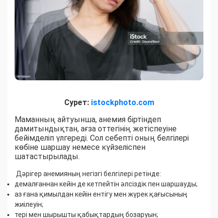
Сурет:
istockphoto.com
Маманның айтуынша, анемия біртіндеп
дамитындықтан, ағза оттегінің жетіспеуіне
бейімделіп үлгереді. Сол себепті оның белгілері
көбіне шаршау немесе күйзеліспен
шатастырылады.
Дәрігер анемияның негізгі белгілері ретінде:
демалғаннан кейін де кетпейтін әлсіздік пен шаршауды;
аз ғана қимылдан кейін ентігу мен жүрек қағысының
жиілеуін;
тері мен шырышты қабықтардың бозаруын;