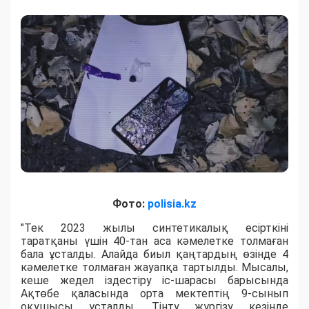
Фото:
polisia.kz
"Тек 2023 жылы синтетикалық есірткіні
таратқаны үшін 40-тан аса кәмелетке толмаған
бала ұсталды. Алайда биыл қаңтардың өзінде 4
кәмелетке толмаған жауапқа тартылды. Мысалы,
кеше жедел іздестіру іс-шарасы барысында
Ақтөбе қаласында орта мектептің 9-сынып
оқушысы ұсталды. Тінту жүргізу кезінде