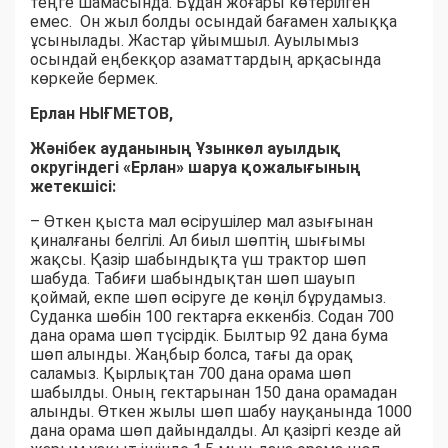
теңге шамасында. Бұдан жоғары көтерілген
емес. Он жыл болды осындай бағамен халыққа
ұсынылады. Жастар ұйымшыл. Ауылымыз
осындай еңбекқор азаматтардың арқасында
көркейе бермек.
Ерлан НЫҒМЕТОВ,
Жәнібек ауданының Ұзынкөл ауылдық
округіндегі «Ерлан» шаруа қожалығының
жетекшісі:
– Өткен қыста мал өсірушілер мал азығынан
қиналғаны белгілі. Ал биыл шөптің шығымы
жақсы. Қазір шабындықта үш трактор шөп
шабуда. Табиғи шабындықтан шөп шауып
қоймай, екпе шөп өсіруге де көңіл бұрудамыз.
Суданка шөбін 100 гектарға еккенбіз. Содан 700
дана орама шөп түсірдік. Былтыр 92 дана бума
шөп алынды. Жаңбыр болса, тағы да орақ
саламыз. Қырлықтан 700 дана орама шөп
шабылды. Оның гектарынан 150 дана орамадан
алынды. Өткен жылы шөп шабу науқанында 1000
дана орама шөп дайындалды. Ал қазіргі кезде ай