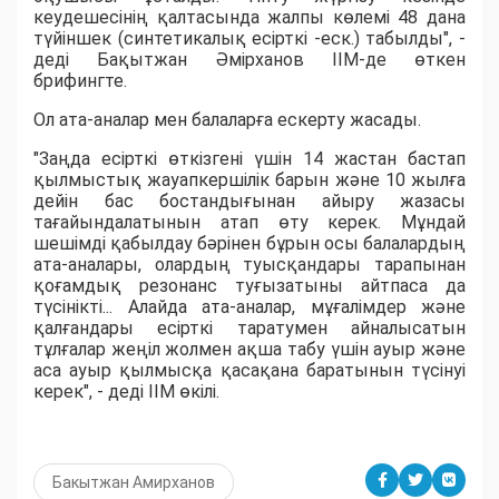
кеудешесінің қалтасында жалпы көлемі 48 дана
түйіншек (синтетикалық есірткі -еск.) табылды", -
деді Бақытжан Әмірханов ІІМ-де өткен
брифингте.
Ол ата-аналар мен балаларға ескерту жасады.
"Заңда есірткі өткізгені үшін 14 жастан бастап
қылмыстық жауапкершілік барын және 10 жылға
дейін бас бостандығынан айыру жазасы
тағайындалатынын атап өту керек. Мұндай
шешімді қабылдау бәрінен бұрын осы балалардың
ата-аналары, олардың туысқандары тарапынан
қоғамдық резонанс туғызатыны айтпаса да
түсінікті... Алайда ата-аналар, мұғалімдер және
қалғандары есірткі таратумен айналысатын
тұлғалар жеңіл жолмен ақша табу үшін ауыр және
аса ауыр қылмысқа қасақана баратынын түсінуі
керек", - деді ІІМ өкілі.
Бакытжан Амирханов