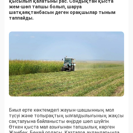
қысылып қалатыны рас. Сондықтан қыста
жем-шөп тапшы болып, шаруа
шатқаяқтанбасын деген орақшылар тыным
таппайды.
Биыл ерте көктемдегі жауын-шашынның мол
түсуі және топырақтың ылғалдылығының жақсы
сақталуына байланысты өңірде шөп шүйгін.
Өткен қыста мал азығынан тапшылық көрген
Жәнібек, Бөкей ордасы, Казталов аудандарында