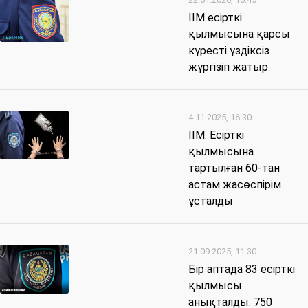
ІІМ есірткі
қылмысына қарсы
күресті үздіксіз
жүргізіп жатыр
4.11.2025, 16:30
ІІМ: Есірткі
қылмысына
тартылған 60-тан
астам жасөспірім
ұсталды
21.09.2025, 11:30
Бір аптада 83 есірткі
қылмысы
анықталды: 750