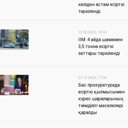
келіден астам есірткі
тәркіленді
12.05.2025, 10:30
ІІМ: 4 айда шамамен
3,5 тонна есірткі
заттары тәркіленді
27.12.2024, 17:00
Бас прокуратурада
есірткі қылмысымен
күрес шараларының
тиімділігі мәселелері
қаралды