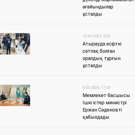
ағайындылар
ұсталды
12.04.2024, 9:30
Атырауда есірткі
сатпақ болған
оралдық тұрғын
ұсталды
6.03.2024, 17:30
Мемлекет басшысы
Ішкі істер министрі
Ержан Сәденовті
қабылдады