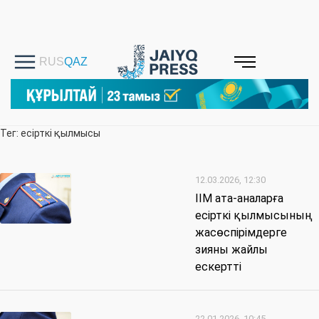
Тег: есірткі қылмысы
12.03.2026, 12:30
ІІМ ата-аналарға
есірткі қылмысының
жасөспірімдерге
зияны жайлы
ескертті
22.01.2026, 10:45