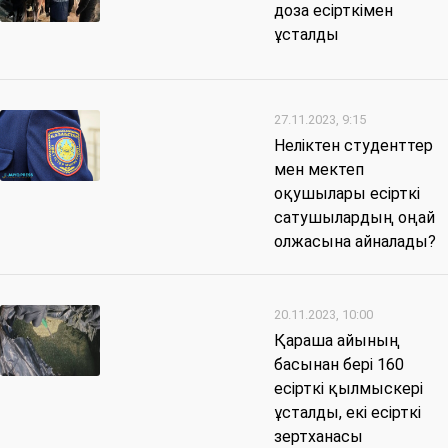
доза есірткімен
ұсталды
27.11.2023, 9:15
Неліктен студенттер
мен мектеп
оқушылары есірткі
сатушылардың оңай
олжасына айналады?
20.11.2023, 10:00
Қараша айының
басынан бері 160
есірткі қылмыскері
ұсталды, екі есірткі
зертханасы