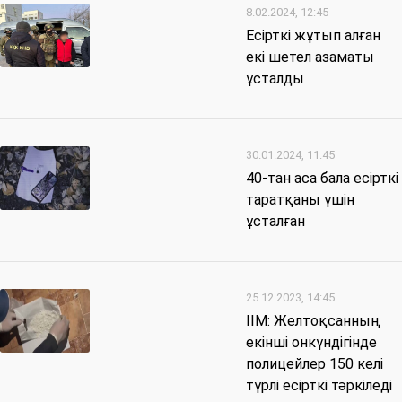
8.02.2024, 12:45
Есірткі жұтып алған
екі шетел азаматы
ұсталды
30.01.2024, 11:45
40-тан аса бала есірткі
таратқаны үшін
ұсталған
25.12.2023, 14:45
ІІМ: Желтоқсанның
екінші онкүндігінде
полицейлер 150 келі
түрлі есірткі тәркіледі