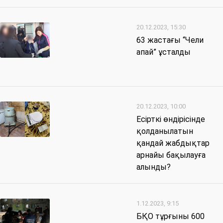
20.12.2023, 15:30
63 жастағы “Чели
апай” ұсталды
20.12.2023, 10:00
Есірткі өндірісінде
қолданылатын
қандай жабдықтар
арнайы бақылауға
алынды?
1.12.2023, 9:15
БҚО тұрғыны 600