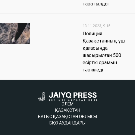
таратылды
13.11.2023, 9:15
Полиция
Қазақстанның үш
қаласында
жасырылған 500
есірткі орамын
тәркіледі
ӘЛЕМ
ҚАЗАҚСТАН
БАТЫС ҚАЗАҚСТАН ОБЛЫСЫ
БҚО АУДАНДАРЫ