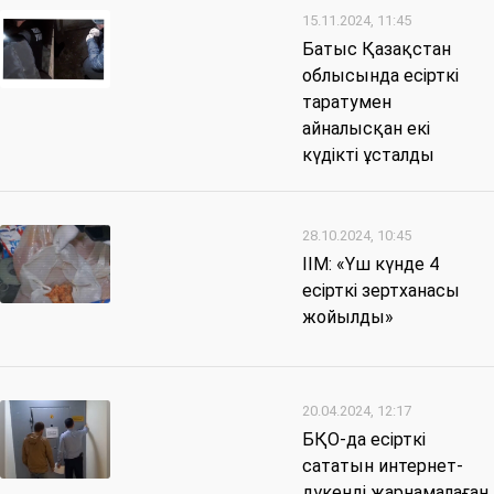
15.11.2024, 11:45
Батыс Қазақстан
облысында есірткі
таратумен
айналысқан екі
күдікті ұсталды
28.10.2024, 10:45
ІІМ: «Үш күнде 4
есірткі зертханасы
жойылды»
20.04.2024, 12:17
БҚО-да есірткі
сататын интернет-
дүкенді жарнамалаған