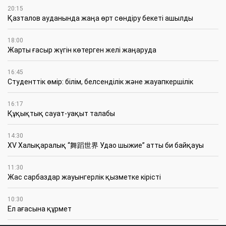
20:15
Қазталов ауданында жаңа өрт сөндіру бекеті ашылды
18:00
Жарты ғасыр жүгін көтерген желі жаңаруда
16:45
Студенттік өмір: білім, белсенділік және жауапкершілік
16:17
Құқықтық сауат-уақыт талабы
14:30
XV Халықаралық “舞蹈世界 Удао шыжие” атты би байқауы
11:30
Жас сарбаздар жауынгерлік қызметке кірісті
10:30
Ел ағасына құрмет