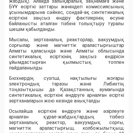
жабдық). Алайда халықаралық заңнамаға және
БҰҰ есірткі заттары жөніндегі комиссиясының
ұсынымдарына сәйкес, сондай-ақ синтетикалық
есірткіні заңсыз өндіру фактілерінің өсуіне
байланысты аталған тізбені толықтыру туралы
шешім қабылданды.
Мысалы, зертханалық реакторлар, вакуумдық
сорғылар және магниттік араластырғыштар
Алматы қаласында және Алматы облысында
синтетикалық есірткінің заңсыз өндірісін
ұйымдастырған қылмыстық топпен
пайдаланылды.
Бюхнердің сүзгіші, нақтылығы жоғары
электрондық таразы және Либихтің
тоңазытқышы да Қазақстанның аумағында
синтетикалық есірткіні өндіруге арналған есірткі
зертханаларын жою кезінде анықталды.
Осылайша есірткіні өндіруге және әзірлеуге
арналған құрал-жабдықтардың тізбесі
зертханалық реактор, вакуумдық сорғы,
магниттік араластырғыш, колбожылытқыш,