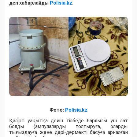
деп хабарлайды
Polisia.kz
.
Фото:
Polisia.kz
Қазіргі уақытқа дейін тізбеде барлығы үш зат
болды (ампулаларды толтыруға, оларды
тығыздауға және дәрі-дәрмекті басуға арналған