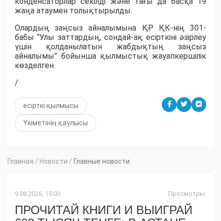
конденсаторлар секілді және тағы да басқа 19
жаңа атаумен толықтырылды.
Олардың заңсыз айналымына ҚР ҚК-нің 301-
бабы “Улы заттардың, сондай-ақ есірткіні әзірлеу
үшін қолданылатын жабдықтың заңсыз
айналымы” бойынша қылмыстық жауапкершілік
көзделген.
/
есірткі қылмысы
Үкіметінің қаулысы
Главная
/
Новости
/
Главные новости
9.08.2026, 15:00
Просмотры:
ПРОЧИТАЙ КНИГИ И ВЫИГРАЙ