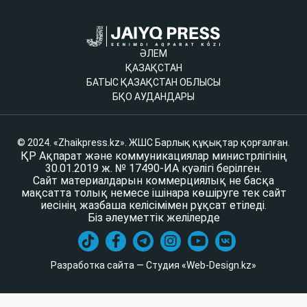
ӘЛЕМ
ҚАЗАҚСТАН
БАТЫС ҚАЗАҚСТАН ОБЛЫСЫ
БҚО АУДАНДАРЫ
© 2024. «Zhaikpress.kz». ЖШС Барлық құқықтар қорғалған.
ҚР Ақпарат және коммуникациялар министрлігінің
30.01.2019 ж. № 17490-ИА куәлігі берілген.
Сайт материалдарын коммерциялық не басқа
мақсатта толық немесе ішінара көшіруге тек сайт
иесінің жазбаша келісімімен рұқсат етіледі.
Біз әлеуметтік желілерде
Разработка сайта — Студия «Web-Design.kz»