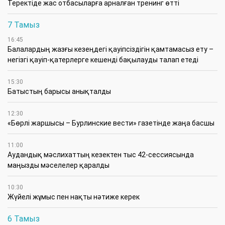
​Теректіде жас отбасыларға арналған тренинг өтті
7 Тамыз
16:45
Балалардың жазғы кезеңдегі қауіпсіздігін қамтамасыз ету –
негізгі қауіп-қатерлерге кешенді бақылауды талап етеді
15:30
Батыстың барысы анықталды
12:30
«Бөрлі жаршысы – Бурлинские вести» газетінде жаңа басшы
11:00
Аудандық мәслихаттың кезектен тыс 42-сессиясында
маңызды мәселелер қаралды
10:30
Жүйелі жұмыс пен нақты нәтиже керек
6 Тамыз