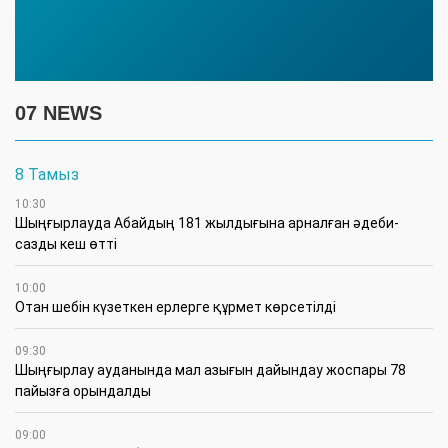
07 NEWS
8 Тамыз
10:30
Шыңғырлауда Абайдың 181 жылдығына арналған әдеби-
сазды кеш өтті
10:00
Отан шебін күзеткен ерлерге құрмет көрсетілді
09:30
​Шыңғырлау ауданында мал азығын дайындау жоспары 78
пайызға орындалды
09:00