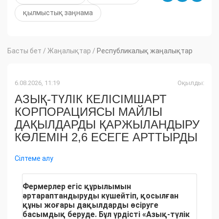
қылмыстық заңнама
Басты бет
/
Жаңалықтар
/
Республикалық жаңалықтар
6.08.2026, 11:19
Оқылды:
АЗЫҚ-ТҮЛІК КЕЛІСІМШАРТ
КОРПОРАЦИЯСЫ МАЙЛЫ
ДАҚЫЛДАРДЫ ҚАРЖЫЛАНДЫРУ
КӨЛЕМІН 2,6 ЕСЕГЕ АРТТЫРДЫ
Сілтеме алу
Фермерлер егіс құрылымын
әртараптандыруды күшейтіп, қосылған
құны жоғары дақылдарды өсіруге
басымдық беруде. Бұл үрдісті «Азық-түлік