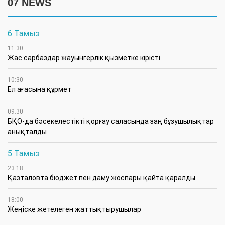
07 NEWS
6 Тамыз
11:30
Жас сарбаздар жауынгерлік қызметке кірісті
10:30
Ел ағасына құрмет
09:30
БҚО-да бәсекелестікті қорғау саласында заң бұзушылықтар
анықталды
5 Тамыз
23:18
Қазталовта бюджет пен даму жоспары қайта қаралды
18:00
Жеңіске жетелеген жаттықтырушылар