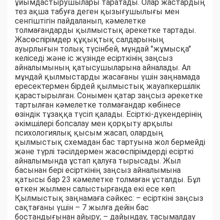
ұйымдастырушылары таратады. Олар жастардың
тез ақша табуға деген қызығушылығы мен
сенгіштігін пайдаланып, кәмелетке
толмағандарды қылмыстық әрекетке тартады.
Жасөспірімдер құқықтық салдарының
ауырлығын толық түсінбей, мұндай "жұмысқа"
келіседі және іс жүзінде есірткінің заңсыз
айналымының қатысушыларына айналады. Ал
мұндай қылмыстарды жасағаны үшін заңнамада
ересектермен бірдей қылмыстық жауапкершілік
қарастырылған. Сонымен қатар заңсыз әрекетке
тартылған кәмелетке толмағандар көбінесе
өзіндік тұзаққа түсіп қалады. Есірткі-дүкендерінің
әкімшілері бопсалау мен қорқыту арқылы
психологиялық қысым жасап, олардың
қылмыстық схемадан бас тартуына жол бермейді
және түрлі тәсілдермен жасөспірімдерді есірткі
айналымында ұстап қалуға тырысады. Жыл
басынан бері есірткінің заңсыз айналымына
қатысы бар 23 кәмелетке толмаған ұсталды. Бұл
өткен жылмен салыстырғанда екі есе көп.
Қылмыстық заңнамаға сәйкес: – есірткіні заңсыз
сақтағаны үшін – 7 жылға дейін бас
бостандығынан айыру; – дайындау, тасымалдау