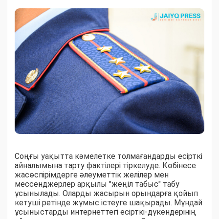
Соңғы уақытта кәмелетке толмағандарды есірткі
айналымына тарту фактілері тіркелуде. Көбінесе
жасөспірімдерге әлеуметтік желілер мен
мессенджерлер арқылы "жеңіл табыс" табу
ұсынылады. Оларды жасырын орындарға қойып
кетуші ретінде жұмыс істеуге шақырады. Мұндай
ұсыныстарды интернеттегі есірткі-дүкендерінің