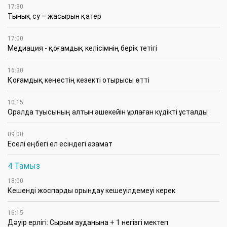
17:30
Тынық су – жасырын қатер
17:00
Медиация - қоғамдық келісімнің берік тетігі
16:30
Қоғамдық кеңестің кезекті отырысы өтті
10:15
Оралда туысының алтын әшекейін ұрлаған күдікті ұсталды
09:00
Еселі еңбегі ел есіндегі азамат
4 Тамыз
18:00
Кешенді жоспарды орындау кешеуілдемеуі керек
16:15
Дәуір ерлігі: Сырым ауданына + 1 негізгі мектеп