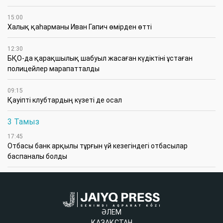
15:00
Халық қаһарманы Иван Гапич өмірден өтті
12:30
БҚО-да қарақшылық шабуыл жасаған күдіктіні ұстаған
полицейлер марапатталды
09:15
Қауіпті клубтардың күзеті де осал
3 Тамыз
17:45
Отбасы банк арқылы тұрғын үй кезегіндегі отбасылар
баспаналы болды
ӘЛЕМ
ҚАЗАҚСТАН