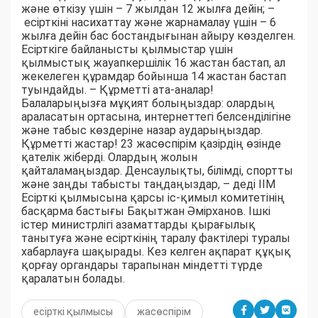
және өткізу үшін – 7 жылдан 12 жылға дейін; –
есірткіні насихаттау және жарнамалау үшін – 6
жылға дейін бас бостандығынан айыру көзделген.
Есірткіге байланысты қылмыстар үшін
қылмыстық жауапкершілік 16 жастан бастап, ал
жекелеген құрамдар бойынша 14 жастан бастап
туындайды. – Құрметті ата-аналар!
Балаларыңызға мұқият болыңыздар: олардың
араласатын ортасына, интернеттегі белсенділігіне
және табыс көздеріне назар аударыңыздар.
Құрметті жастар! 23 жасөспірім қазірдің өзінде
қателік жіберді. Олардың жолын
қайталамаңыздар. Денсаулықты, білімді, спортты
және заңды табысты таңдаңыздар, – деді ІІМ
Есірткі қылмысына қарсы іс-қимыл комитетінің
басқарма бастығы Бақытжан Әмірханов. Ішкі
істер министрлігі азаматтарды қырағылық
танытуға және есірткінің таралу фактілері туралы
хабарлауға шақырады. Кез келген ақпарат құқық
қорғау органдары тарапынан міндетті түрде
қаралатын болады.
есірткі қылмысы
жасөспірім