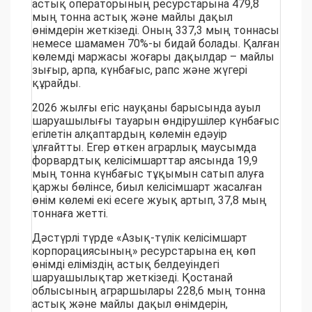
астық операторының ресурстарына 479,8
мың тонна астық және майлы дақыл
өнімдерін жеткізеді. Оның 337,3 мың тоннасы
немесе шамамен 70%-ы бидай болады. Қалған
көлемді маржасы жоғары дақылдар – майлы
зығыр, арпа, күнбағыс, рапс және жүгері
құрайды.
2026 жылғы егіс науқаны барысында ауыл
шаруашылығы тауарын өндірушілер күнбағыс
егілетін алқаптардың көлемін едәуір
ұлғайтты. Егер өткен аграрлық маусымда
форвардтық келісімшарттар аясында 19,9
мың тонна күнбағыс тұқымын сатып алуға
қаржы бөлінсе, биыл келісімшарт жасалған
өнім көлемі екі есеге жуық артып, 37,8 мың
тоннаға жетті.
Дәстүрлі түрде «Азық-түлік келісімшарт
корпорациясының» ресурстарына ең көп
өнімді еліміздің астық белдеуіндегі
шаруашылықтар жеткізеді. Қостанай
облысының аграршылары 228,6 мың тонна
астық және майлы дақыл өнімдерін,