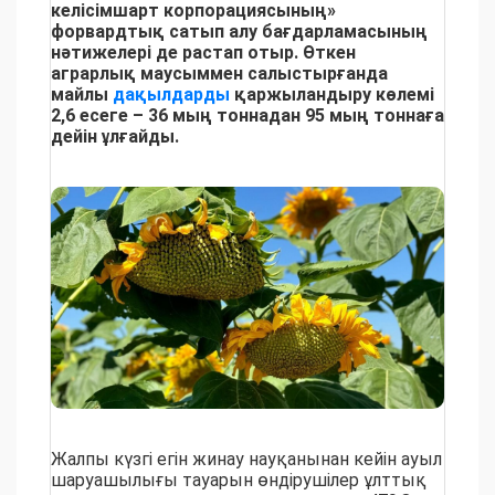
келісімшарт корпорациясының»
форвардтық сатып алу бағдарламасының
нәтижелері де растап отыр. Өткен
аграрлық маусыммен салыстырғанда
майлы
дақылдарды
қаржыландыру көлемі
2,6 есеге – 36 мың тоннадан 95 мың тоннаға
дейін ұлғайды.
Жалпы күзгі егін жинау науқанынан кейін ауыл
шаруашылығы тауарын өндірушілер ұлттық