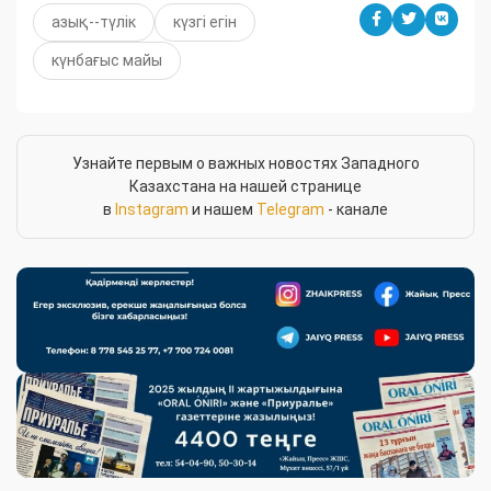
азық--түлік
күзгі егін
күнбағыс майы
Узнайте первым о важных новостях Западного
Казахстана на нашей странице
в
Instagram
и нашем
Telegram
- канале