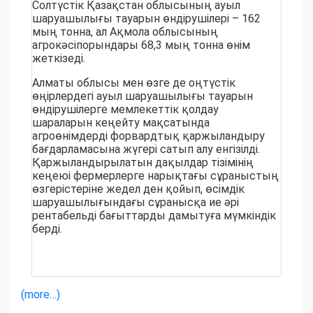
Солтүстік Қазақстан облысының ауыл
шаруашылығы тауарын өндірушілері – 162
мың тонна, ал Ақмола облысының
агрокәсіпорындары 68,3 мың тонна өнім
жеткізеді.
Алматы облысы мен өзге де оңтүстік
өңірлердегі ауыл шаруашылығы тауарын
өндірушілерге мемлекеттік қолдау
шараларын кеңейту мақсатында
агроөнімдерді форвардтық қаржыландыру
бағдарламасына жүгері сатып алу енгізілді.
Қаржыландырылатын дақылдар тізімінің
кеңеюі фермерлерге нарықтағы сұраныстың
өзгерістеріне жедел ден қойып, өсімдік
шаруашылығындағы сұранысқа ие әрі
рентабельді бағыттарды дамытуға мүмкіндік
берді.
(more…)