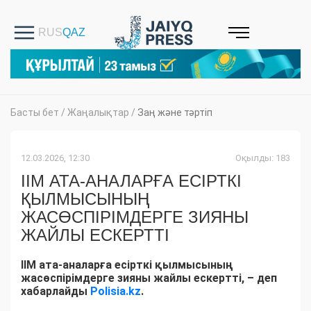
Басты бет
/
Жаңалықтар
/
Заң және тәртіп
12.03.2026, 12:30
Оқылды: 183
ІІМ АТА-АНАЛАРҒА ЕСІРТКІ
ҚЫЛМЫСЫНЫҢ
ЖАСӨСПІРІМДЕРГЕ ЗИЯНЫ
ЖАЙЛЫ ЕСКЕРТТІ
ІІМ ата-аналарға есірткі қылмысының
жасөспірімдерге зияны жайлы ескертті, – деп
хабарлайды
Polisia.kz
.