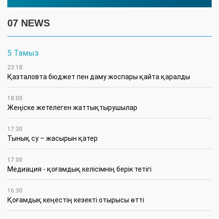
07 NEWS
5 Тамыз
23:18
Қазталовта бюджет пен даму жоспары қайта қаралды
18:00
Жеңіске жетелеген жаттықтырушылар
17:30
Тынық су – жасырын қатер
17:00
Медиация - қоғамдық келісімнің берік тетігі
16:30
Қоғамдық кеңестің кезекті отырысы өтті