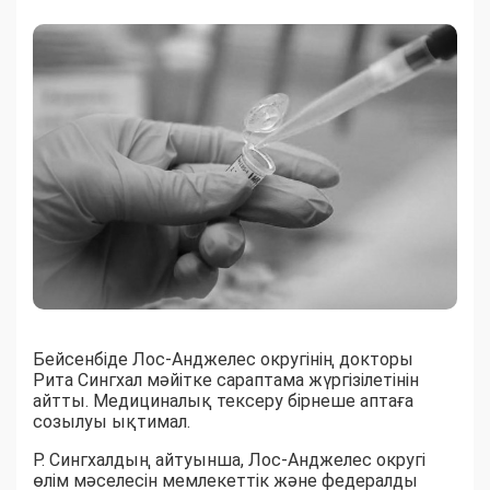
Бейсенбіде Лос-Анджелес округінің докторы
Рита Сингхал мәйітке сараптама жүргізілетінін
айтты. Медициналық тексеру бірнеше аптаға
созылуы ықтимал.
Р. Сингхалдың айтуынша, Лос-Анджелес округі
өлім мәселесін мемлекеттік және федералды