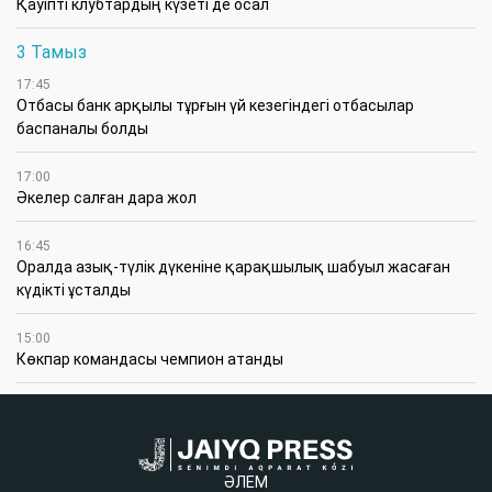
Қауіпті клубтардың күзеті де осал
3 Тамыз
17:45
Отбасы банк арқылы тұрғын үй кезегіндегі отбасылар
баспаналы болды
17:00
Әкелер салған дара жол
16:45
Оралда азық-түлік дүкеніне қарақшылық шабуыл жасаған
күдікті ұсталды
15:00
Көкпар командасы чемпион атанды
ӘЛЕМ