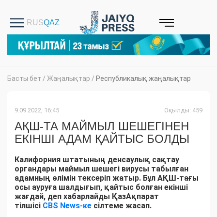
Басты бет
/
Жаңалықтар
/
Республикалық жаңалықтар
9.09.2022, 16:45
Оқылды: 459
АҚШ-ТА МАЙМЫЛ ШЕШЕГІНЕН
ЕКІНШІ АДАМ ҚАЙТЫС БОЛДЫ
Калифорния штатының денсаулық сақтау
органдары маймыл шешегі вирусы табылған
адамның өлімін тексеріп жатыр. Бұл АҚШ-тағы
осы ауруға шалдығып, қайтыс болған екінші
жағдай, деп хабарлайды ҚазАқпарат
тілшісі
CBS News-ке
сілтеме жасап.