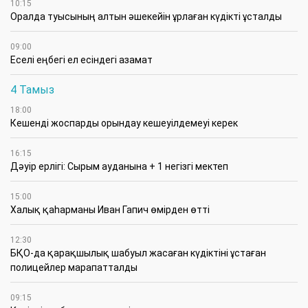
10:15
Оралда туысының алтын әшекейін ұрлаған күдікті ұсталды
09:00
Еселі еңбегі ел есіндегі азамат
4 Тамыз
18:00
Кешенді жоспарды орындау кешеуілдемеуі керек
16:15
Дәуір ерлігі: Сырым ауданына + 1 негізгі мектеп
15:00
Халық қаһарманы Иван Гапич өмірден өтті
12:30
БҚО-да қарақшылық шабуыл жасаған күдіктіні ұстаған
полицейлер марапатталды
09:15