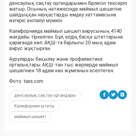
денсаулық сақтау органдарымен бірлесіп тексеріп
жатыр. Осының нәтижесінде маймыл шешегіне
шалдыққан науқастарды емдеу хаттамасына
өзгеріс енгізілуі мүмкін.
Калифорнияда маймыл шешегі вирусының 4140
жағдайы тіркелген. Бұл, елдің басқа штаттарына
қарағанда көп. АҚШ-та барлығы 20 мың адам
вирус жұқтырған.
Ауруларды бақылау және профилактика
орталықтары АҚШ-тан тыс жерлерде маймыл
шешегінен 18 адам көз жұмғанын есептеген.
Фото: tass.com
денсаулық сақтау органдары
Калифорния штаты
маймыл шешегі