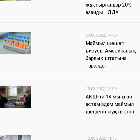
жұқтырғандар 20%
азайды –ДДҰ
23.08.2022, 14:30
Маймыл шешегі
вирусы Американың
барлық штатына
таралды
19.08.2022, 15:00
АҚШ-та 14 мыңнан
астам адам маймыл
шешегін жұқтырған
12.08.2022, 11:45