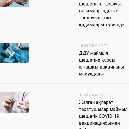
шешегінің таралуы:
ғалымдар індетке
тосқауыл қою
қадамдарын ұсынды
16.09.2024, 10:00
ДДҰ маймыл
шешегіне қарсы
алғашқы вакцинаны
мақұлдады
31.08.2024, 15:00
Жалған ақпарат
таратушылар маймыл
шешегін COVID-19
вакцинациясымен