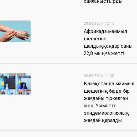
байланыстырды
29.08.2024, 12:15
Африкада маймыл
шешегіне
шалдыққандар саны
22,8 мыңға жетті
20.08.2024, 11:30
Қазақстанда маймыл
шешегінің бірде-бір
жағдайы тіркелген
жоқ: Үкіметте
эпидемиологиялық
жағдай қаралды