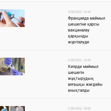
4.08.2022, 14:45
Францияда маймыл
шешегіне қарсы
вакциналау
қарқынды
жүргізілуде
3.08.2022, 10:30
Кипрде маймыл
шешегін
жұқтырудың
алғашқы жағдайы
анықталды
2.08.2022, 18:00