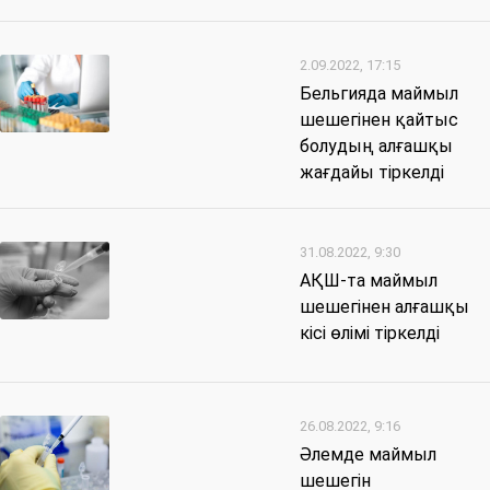
2.09.2022, 17:15
Бельгияда маймыл
шешегінен қайтыс
болудың алғашқы
жағдайы тіркелді
31.08.2022, 9:30
АҚШ-та маймыл
шешегінен алғашқы
кісі өлімі тіркелді
26.08.2022, 9:16
Әлемде маймыл
шешегін