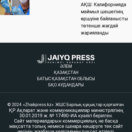
АҚШ: Калифорнияда
маймыл шешегінің
өршуіне байланысты
төтенше жағдай
жарияланды
ӘЛЕМ
ҚАЗАҚСТАН
БАТЫС ҚАЗАҚСТАН ОБЛЫСЫ
БҚО АУДАНДАРЫ
© 2024. «Zhaikpress.kz». ЖШС Барлық құқықтар қорғалған.
ҚР Ақпарат және коммуникациялар министрлігінің
30.01.2019 ж. № 17490-ИА куәлігі берілген.
Сайт материалдарын коммерциялық не басқа
мақсатта толық немесе ішінара көшіруге тек сайт
иесінің жазбаша келісімімен рұқсат етіледі.