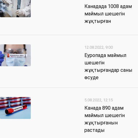
Канадада 1008 адам
маймыл шешегін
жұқтырған
12.08.2022, 9:00
Еуропада маймыл
шешегін
жұқтырғандар саны
өсуде
5.08.2022, 12:15
Канада 890 адам
маймыл шешегін
жұқтырғанын
растады