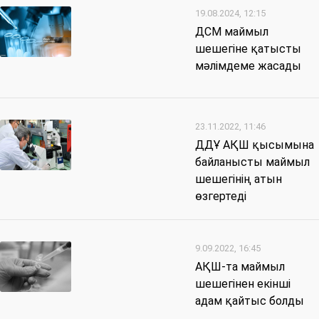
19.08.2024, 12:15
ДСМ маймыл
шешегіне қатысты
мәлімдеме жасады
23.11.2022, 11:46
ДДҰ АҚШ қысымына
байланысты маймыл
шешегінің атын
өзгертеді
9.09.2022, 16:45
АҚШ-та маймыл
шешегінен екінші
адам қайтыс болды