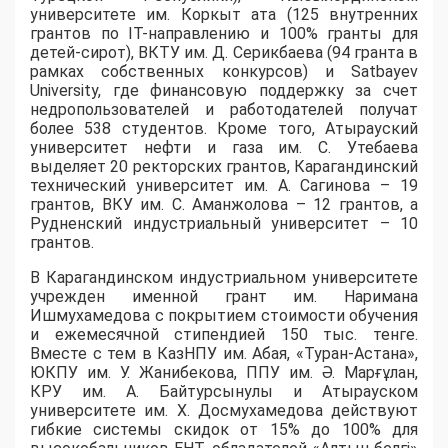
университете им. Коркыт ата (125 внутренних
грантов по IT-направлению и 100% гранты для
детей-сирот), ВКТУ им. Д. Серикбаева (94 гранта в
рамках собственных конкурсов) и Satbayev
University, где финансовую поддержку за счет
недропользователей и работодателей получат
более 538 студентов. Кроме того, Атырауский
университет нефти и газа им. С. Утебаева
выделяет 20 ректорских грантов, Карагандинский
технический университет им. А. Сагинова – 19
грантов, ВКУ им. С. Аманжолова – 12 грантов, а
Рудненский индустриальный университет – 10
грантов.
​В Карагандинском индустриальном университете
учрежден именной грант им. Наримана
Ишмухамедова с покрытием стоимости обучения
и ежемесячной стипендией 150 тыс. тенге.
Вместе с тем в КазНПУ им. Абая, «Туран-Астана»,
ЮКПУ им. У. Жанибекова, ППУ им. Ә. Марғұлан,
КРУ им. А. Байтурсынулы и Атырауском
университете им. Х. Досмухамедова действуют
гибкие системы скидок от 15% до 100% для