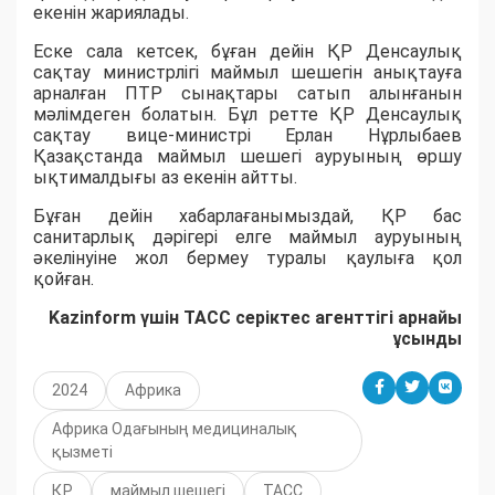
екенін жариялады.
Еске сала кетсек, бұған дейін ҚР Денсаулық
сақтау министрлігі маймыл шешегін анықтауға
арналған ПТР сынақтары сатып алынғанын
мәлімдеген болатын. Бұл ретте ҚР Денсаулық
сақтау вице-министрі Ерлан Нұрлыбаев
Қазақстанда маймыл шешегі ауруының өршу
ықтималдығы аз екенін айтты.
Бұған дейін хабарлағанымыздай, ҚР бас
санитарлық дәрігері елге маймыл ауруының
әкелінуіне жол бермеу туралы қаулыға қол
қойған.
Kazinform үшін ТАСС серіктес агенттігі арнайы
ұсынды
2024
Африка
Африка Одағының медициналық
қызметі
ҚР
маймыл шешегі
ТАСС