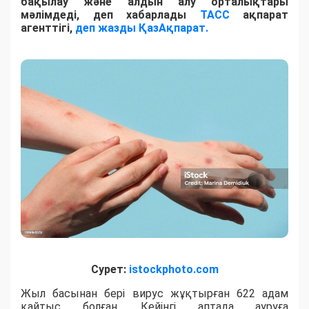
бақылау және алдын алу орталықтары
мәлімдеді, деп хабарлады
ТАСС
ақпарат
агенттігі,
деп жазды ҚазАқпарат.
Сурет:
istockphoto.com
Жыл басынан бері вирус жұқтырған 622 адам
қайтыс болған. Кейінгі аптада ауруға