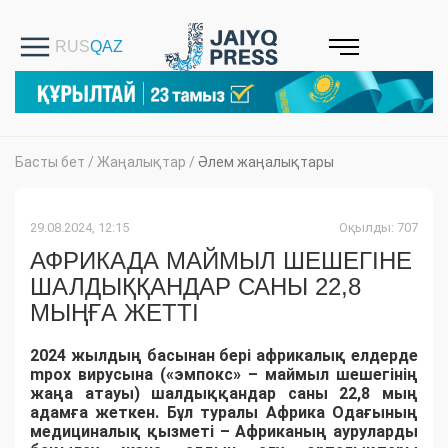
Басты бет
/
Жаңалықтар
/
Әлем жаңалықтары
29.08.2024, 12:15
Оқылды: 707
АФРИКАДА МАЙМЫЛ ШЕШЕГІНЕ
ШАЛДЫҚҚАНДАР САНЫ 22,8
МЫҢҒА ЖЕТТІ
2024 жылдың басынан бері африкалық елдерде
mpox вирусына («эмпокс» – маймыл шешегінің
жаңа атауы) шалдыққандар саны 22,8 мың
адамға жеткен. Бұл туралы Африка Одағының
медициналық қызметі – Африканың ауруларды