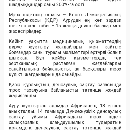
шалдыққандар саны 200%-ға өсті.
Mpox індетінің ошағы – Конго Демократиялық
Республикасы (КДР). Аурудан ең көп зардап
шегетін жас тобы – 15 жасқа дейінгі балалар мен
жасөспірімдер.
Кейінгі уақытта медициналық қызметтердің
вирус жұқтыру жағдайлары мен қайтыс
болғандар саны туралы мәліметтері әртүрлі болып
шыққан. Бұл кейбір қызметтердің тек
зертханалық расталған жағдайларды
санайтынына байланысты, ал басқалары mpox
күдікті жағдайларын да санайды.
Қазір құрлықтың денсаулық сақтау саласында
mpox таралуына байланысты төтенше жағдай
жарияланды.
Ауру жұқтырған адамдар Африканың 18 елінен
анықталды. 14 тамызда Дүниежүзілік денсаулық
сақтау ұйымы Африкадағы mpox індеті
халықаралық алаңдаушылық тудыратын
қоғамдық денсаулық сақтау төтенше жағдай