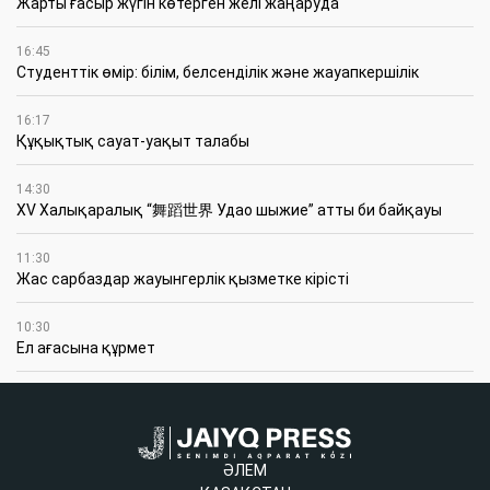
Жарты ғасыр жүгін көтерген желі жаңаруда
16:45
Студенттік өмір: білім, белсенділік және жауапкершілік
16:17
Құқықтық сауат-уақыт талабы
14:30
XV Халықаралық “舞蹈世界 Удао шыжие” атты би байқауы
11:30
Жас сарбаздар жауынгерлік қызметке кірісті
10:30
Ел ағасына құрмет
ӘЛЕМ