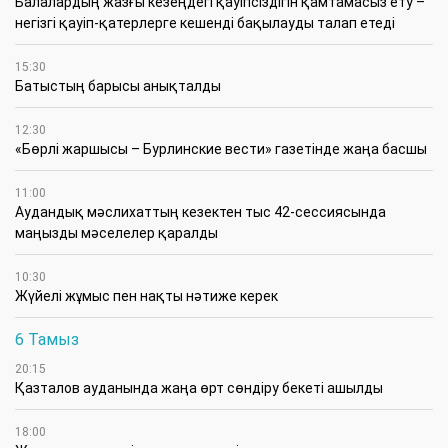
Балалардың жазғы кезеңдегі қауіпсіздігін қамтамасыз ету –
негізгі қауіп-қатерлерге кешенді бақылауды талап етеді
15:30
Батыстың барысы анықталды
12:30
«Бөрлі жаршысы – Бурлинские вести» газетінде жаңа басшы
11:00
Аудандық мәслихаттың кезектен тыс 42-сессиясында
маңызды мәселелер қаралды
10:30
Жүйелі жұмыс пен нақты нәтиже керек
6 Тамыз
20:15
Қазталов ауданында жаңа өрт сөндіру бекеті ашылды
18:00