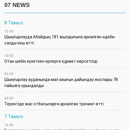
07 NEWS
8 Тамыз
10:30
Шыңғырлауда Абайдың 181 жылдығына арналған әдеби-
сазды кеш өтті
10:00
Отан шебін күзеткен ерлерге құрмет көрсетілді
09:30
​Шыңғырлау ауданында мал азығын дайындау жоспары 78
пайызға орындалды
09:00
​Теректіде жас отбасыларға арналған тренинг өтті
7 Тамыз
16:45