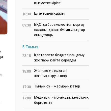
қызметке кірісті
Ел ағасына құрмет
10:30
БҚО-да бәсекелестікті қорғау
09:30
саласында заң бұзушылықтар
анықталды
5 Тамыз
е
Қазталовта бюджет пен даму
23:18
да
жоспары қайта қаралды
Жеңіске жетелеген
18:00
ты
жаттықтырушылар
Тынық су – жасырын қатер
17:30
Медиация - қоғамдық келісімнің
17:00
н
берік тетігі