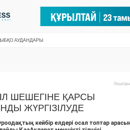
СЫ
БҚО АУДАНДАРЫ
Оқылды:
Л ШЕШЕГІНЕ ҚАРСЫ
НДЫ ЖҮРГІЗІЛУДЕ
роодақтың кейбір елдері осал топтар арасы
лайды ҚазАқпарат меншікті тілшісі.