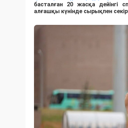
басталған 20 жасқа дейінгі 
алғашқы күнінде сырықпен секір