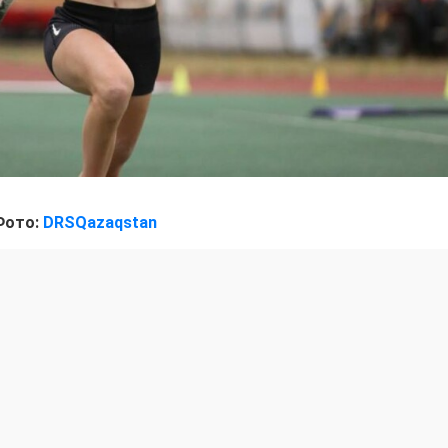
Фото:
DRSQazaqstan
е 4,10 метрлік биіктікті бағындырып, елдің жаңа реко
лына жолдама алды. Жалпы іріктеу қорытындысы бой
 Анна 8 тамыз күні өтетін финалдық сында бақ сынайды.
сатын әлемдік бәсекеде 197 елден 2500-ге жуық спо
ға 11 атлетпен аттанды.