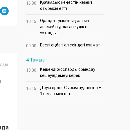
Қоғамдық кеңестің кезекті
16:30
отырысы өтті
Оралда туысының алтын
10:15
әшекейін ұрлаған күдікті
ұсталды
Еселі еңбегі ел есіндегі азамат
09:00
4 Тамыз
лды:
Кешенді жоспарды орындау
18:00
Ң
кешеуілдемеуі керек
Дәуір ерлігі: Сырым ауданына +
16:15
1 негізгі мектеп
нда