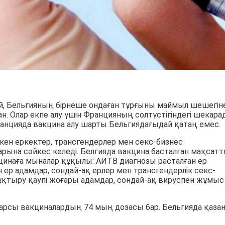
й, Бельгияның бірнеше ондаған тұрғыны маймыл шешегін
н. Олар екпе алу үшін Францияның солтүстігіндегі шекара
ранцияда вакцина алу шарты Бельгиядағыдай қатаң емес.
ен еркектер, трансгендерлер мен секс-бизнес
рына сәйкес келеді. Белгияда вакцина басталған мақсат
акцинаға мыналар құқылы: АИТВ диагнозы расталған ер
р адамдар, сондай-ақ ерлер мен трансгендерлік секс-
тыру қаупі жоғары адамдар, сондай-ақ вируспен жұмыс
қарсы вакциналардың 74 мың дозасы бар. Бельгияда қаза