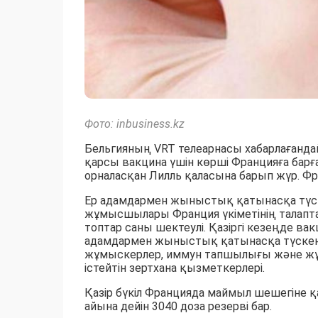
Фото: inbusiness.kz
Бельгияның VRT телеарнасы хабарлағанда
қарсы вакцина үшін көрші Францияға барға
орналасқан Лилль қаласына барып жүр. Ф
Ер адамдармен жыныстық қатынасқа түск
жұмысшылары Франция үкіметінің талапта
топтар саны шектеулі. Қазіргі кезеңде в
адамдармен жыныстық қатынасқа түскен е
жұмыскерлер, иммун тапшылығы және жұқ
істейтін зертхана қызметкерлері.
Қазір бүкіл Францияда маймыл шешегіне 
айына дейін 3040 доза резерві бар.