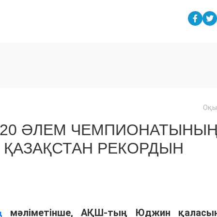
Оқы
U20 ӘЛЕМ ЧЕМПИОНАТЫНЫ
 ҚАЗАҚСТАН РЕКОРДЫН
мәліметінше, АҚШ-тың Юджин қаласы
ң