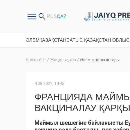
ӘЛЕМ
ҚАЗАҚСТАН
БАТЫС ҚАЗАҚСТАН ОБЛЫ
Басты бет
/
Жаңалықтар
/
Әлем жаңалықтары
4.08.2022, 14:45
ФРАНЦИЯДА МАЙМЫ
ВАКЦИНАЛАУ ҚАРҚЫ
Маймыл шешегіне байланысты Еу
вакцина сала бастады, деп хабар