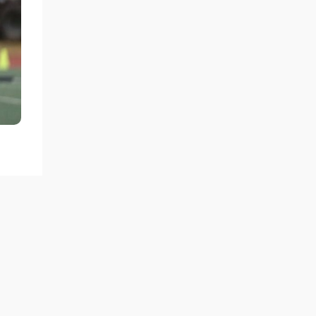
рдын
ынша
ртшы