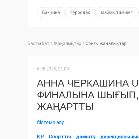
Вакцина
Еуроодақ
маймыл шешегі
Басты бет
/
Жаңалықтар
/
Соңғы жаңалықтар
6.08.2026, 21:00
АННА ЧЕРКАШИНА 
ФИНАЛЫНА ШЫҒЫП,
ЖАҢАРТТЫ
Сілтеме алу
ҚР Спортты дамыту дирекциясыны