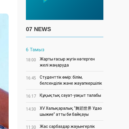
07 NEWS
6 Тамыз
Жарты ғасыр жүгін көтерген
18:00
желі жаңаруда
Студенттік өмір: білім,
16:45
белсенділік және жауапкершілік
Құқықтық сауат-уақыт талабы
16:17
XV Халықаралық “舞蹈世界 Удао
14:30
шыжие” атты би байқауы
Жас сарбаздар жауынгерлік
11:30