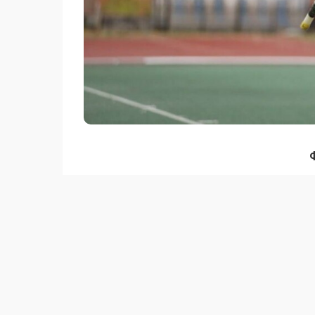
Қазақстандық спортшы іріктеу кезеңінд
орнатты әрі әлем чемпионатының фина
үздік шыққан 13 атлеттің қатарына енген
Айта кетейік, 9 тамызға дейін жалға
қатысуда, ал Қазақстан құрамасы бұл дода
U20 әлем чемпионаты
Анна Черкашина