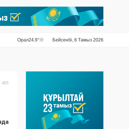
Орал
24.9°
Бейсенбі, 6 Тамыз 2026
 405
нда