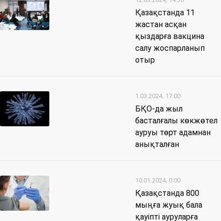
Қазақстанда 11
жастан асқан
қыздарға вакцина
салу жоспарланып
отыр
1.03.2024, 17:00
БҚО-да жыл
басталғалы көкжөтел
ауруы төрт адамнан
анықталған
10.01.2024, 0:00
Қазақстанда 800
мыңға жуық бала
қауіпті ауруларға