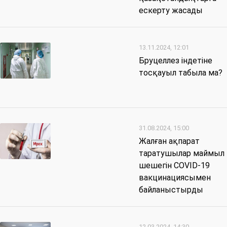
ескерту жасады
13.11.2024, 12:01
Бруцеллез індетіне
тосқауыл табыла ма?
31.08.2024, 15:00
Жалған ақпарат
таратушылар маймыл
шешегін COVID-19
вакцинациясымен
байланыстырды
12.03.2024, 14:30