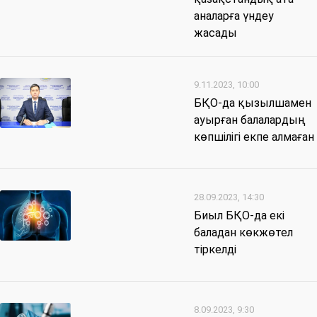
аналарға үндеу
жасады
9.11.2023, 10:00
БҚО-да қызылшамен
ауырған балалардың
көпшілігі екпе алмаған
28.09.2023, 14:30
Биыл БҚО-да екі
баладан көкжөтел
тіркелді
8.09.2023, 9:30