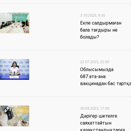
3.10.2025, 9:30
Екпе салдырмаған
бала тағдыры не
болады?
22.07.2025, 22:00
Облысымызда
687 ата-ана
вакцинадан бас тартқ
30.04.2025, 17:30
Дәрігер шетелге
саяхаттайтын
қазақстандықтарға