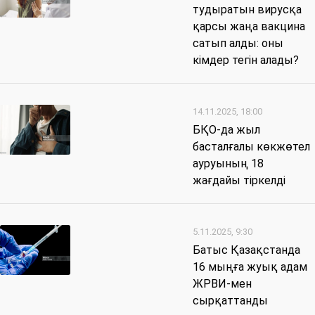
тудыратын вирусқа
қарсы жаңа вакцина
сатып алды: оны
кімдер тегін алады?
14.11.2025, 18:00
БҚО-да жыл
басталғалы көкжөтел
ауруының 18
жағдайы тіркелді
5.11.2025, 9:30
Батыс Қазақстанда
16 мыңға жуық адам
ЖРВИ-мен
сырқаттанды