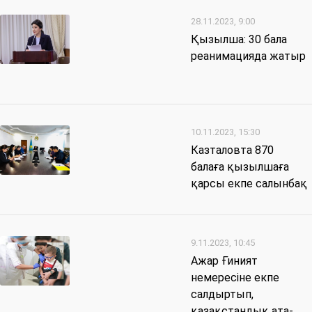
28.11.2023, 9:00
Қызылша: 30 бала
реанимацияда жатыр
10.11.2023, 15:30
Казталовта 870
балаға қызылшаға
қарсы екпе салынбақ
9.11.2023, 10:45
Ажар Ғиният
немересіне екпе
салдыртып,
қазақстандық ата-