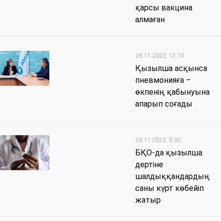
қарсы вакцина
алмаған
28.11.2023, 12:15
Қызылша асқынса
пневмонияға –
өкпенің қабынуына
апарып соғады
28.11.2023, 9:30
БҚО-да қызылша
дертіне
шалдыққандардың
саны күрт көбейіп
жатыр