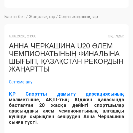
Басты бет
/
Жаңалықтар
/
Соңғы жаңалықтар
6.08.2026, 21:00
Оқылды:
АННА ЧЕРКАШИНА U20 ӘЛЕМ
ЧЕМПИОНАТЫНЫҢ ФИНАЛЫНА
ШЫҒЫП, ҚАЗАҚСТАН РЕКОРДЫН
ЖАҢАРТТЫ
Сілтеме алу
ҚР Спортты дамыту дирекциясының
мәліметінше, АҚШ-тың Юджин қаласында
басталған 20 жасқа дейінгі спортшылар
арасындағы әлем чемпионатының алғашқы
күнінде сырықпен секіруден Анна Черкашина
сынға түсті.