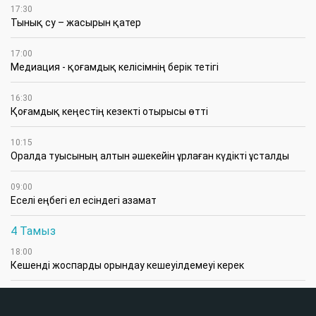
17:30
Тынық су – жасырын қатер
17:00
Медиация - қоғамдық келісімнің берік тетігі
16:30
Қоғамдық кеңестің кезекті отырысы өтті
10:15
Оралда туысының алтын әшекейін ұрлаған күдікті ұсталды
09:00
Еселі еңбегі ел есіндегі азамат
4 Тамыз
18:00
Кешенді жоспарды орындау кешеуілдемеуі керек