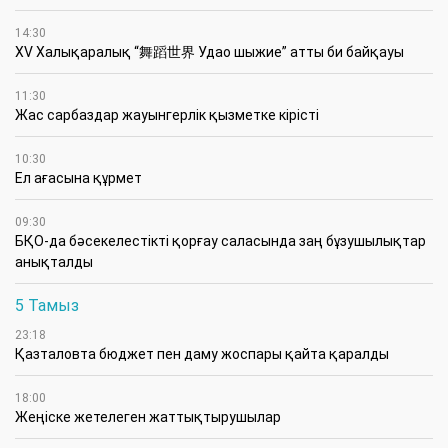
14:30
XV Халықаралық “舞蹈世界 Удао шыжие” атты би байқауы
11:30
Жас сарбаздар жауынгерлік қызметке кірісті
10:30
Ел ағасына құрмет
09:30
БҚО-да бәсекелестікті қорғау саласында заң бұзушылықтар
анықталды
5 Тамыз
23:18
Қазталовта бюджет пен даму жоспары қайта қаралды
18:00
Жеңіске жетелеген жаттықтырушылар