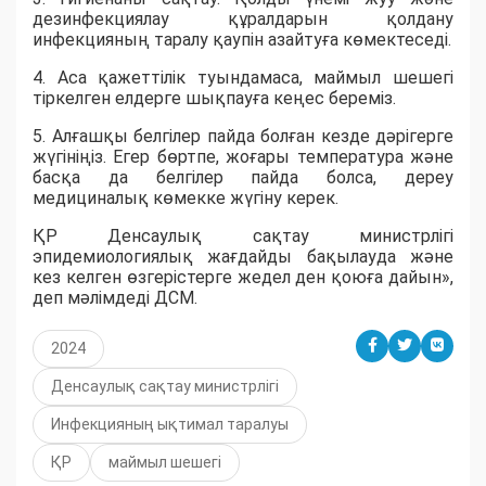
дезинфекциялау құралдарын қолдану
инфекцияның таралу қаупін азайтуға көмектеседі.
4. Аса қажеттілік туындамаса, маймыл шешегі
тіркелген елдерге шықпауға кеңес береміз.
5. Алғашқы белгілер пайда болған кезде дәрігерге
жүгініңіз. Егер бөртпе, жоғары температура және
басқа да белгілер пайда болса, дереу
медициналық көмекке жүгіну керек.
ҚР Денсаулық сақтау министрлігі
эпидемиологиялық жағдайды бақылауда және
кез келген өзгерістерге жедел ден қоюға дайын»,
деп мәлімдеді ДСМ.
2024
Денсаулық сақтау министрлігі
Инфекцияның ықтимал таралуы
ҚР
маймыл шешегі