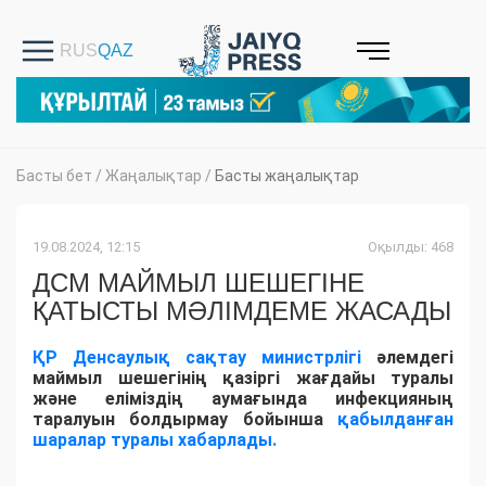
Басты бет
/
Жаңалықтар
/
Басты жаңалықтар
19.08.2024, 12:15
Оқылды: 468
ДСМ МАЙМЫЛ ШЕШЕГІНЕ
ҚАТЫСТЫ МӘЛІМДЕМЕ ЖАСАДЫ
ҚР Денсаулық сақтау министрлігі
әлемдегі
маймыл шешегінің қазіргі жағдайы туралы
және еліміздің аумағында инфекцияның
таралуын болдырмау бойынша
қабылданған
шаралар туралы хабарлады.