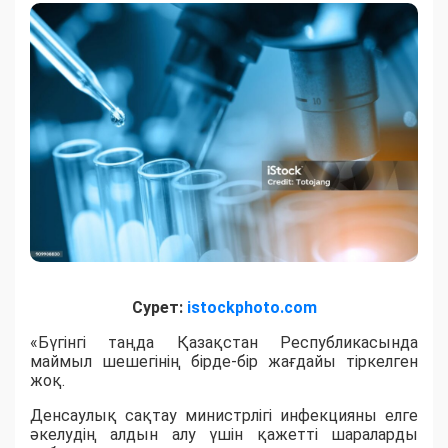
Сурет:
istockphoto.com
«Бүгінгі таңда Қазақстан Республикасында
маймыл шешегінің бірде-бір жағдайы тіркелген
жоқ.
Денсаулық сақтау министрлігі инфекцияны елге
әкелудің алдын алу үшін қажетті шараларды