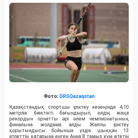
Фото:
DRSQazaqstan
Қазақстандық спортшы іріктеу кезеңінде 4,10
метрлік биіктікті бағындырып, елдің жаңа
рекордын орнатты әрі әлем чемпионатының
финалына жолдама алды. Жалпы іріктеу
қорытындысы бойынша үздік шыққан 13
атлеттің қатарына енген Анна 8 тамыз күні өтетін