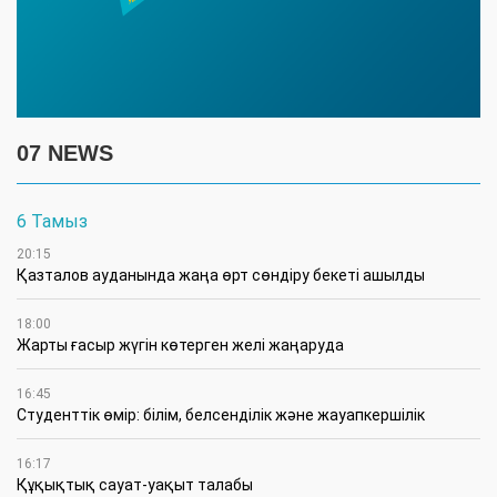
07 NEWS
6 Тамыз
20:15
Қазталов ауданында жаңа өрт сөндіру бекеті ашылды
18:00
Жарты ғасыр жүгін көтерген желі жаңаруда
16:45
Студенттік өмір: білім, белсенділік және жауапкершілік
16:17
Құқықтық сауат-уақыт талабы