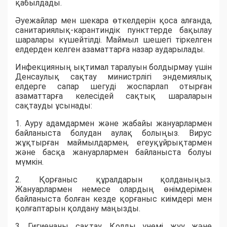
қабылдады.
Әуежайлар мен шекара өткелдерін қоса алғанда,
санитариялық-карантиндік пункттерде бақылау
шаралары күшейтілді. Маймыл шешегі тіркелген
елдерден келген азаматтарға назар аударылады.
Инфекцияның ықтимал таралуын болдырмау үшін
Денсаулық сақтау министрлігі эндемиялық
елдерге сапар шегуді жоспарлап отырған
азаматтарға келесідей сақтық шараларын
сақтауды ұсынады:
1. Ауру адамдармен және жабайы жануарлармен
байланыста болудан аулақ болыңыз. Вирус
жұқтырған маймылдармен, егеуқұйрықтармен
және басқа жануарлармен байланыста болуы
мүмкін.
2. Қорғаныс құралдарын қолданыңыз.
Жануарлармен немесе олардың өнімдерімен
байланыста болған кезде қорғаныс киімдері мен
қолғаптарын қолдану маңызды.
3. Гигиенаны сақтау. Қолды үнемі жуу және