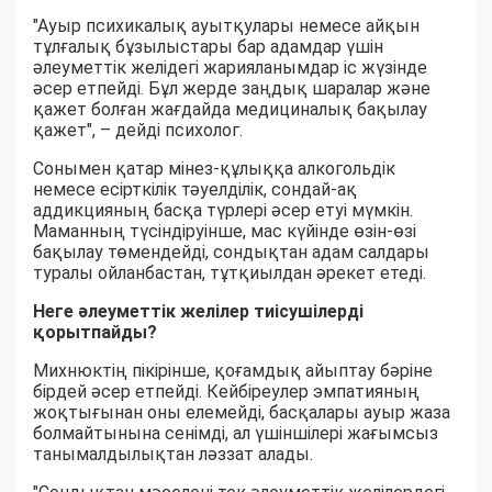
"Ауыр психикалық ауытқулары немесе айқын
тұлғалық бұзылыстары бар адамдар үшін
әлеуметтік желідегі жарияланымдар іс жүзінде
әсер етпейді. Бұл жерде заңдық шаралар және
қажет болған жағдайда медициналық бақылау
қажет", – дейді психолог.
Сонымен қатар мінез-құлыққа алкогольдік
немесе есірткілік тәуелділік, сондай-ақ
аддикцияның басқа түрлері әсер етуі мүмкін.
Маманның түсіндіруінше, мас күйінде өзін-өзі
бақылау төмендейді, сондықтан адам салдары
туралы ойланбастан, тұтқиылдан әрекет етеді.
Неге әлеуметтік желілер тиісушілерді
қорытпайды?
Михнюктің пікірінше, қоғамдық айыптау бәріне
бірдей әсер етпейді. Кейбіреулер эмпатияның
жоқтығынан оны елемейді, басқалары ауыр жаза
болмайтынына сенімді, ал үшіншілері жағымсыз
танымалдылықтан ләззат алады.