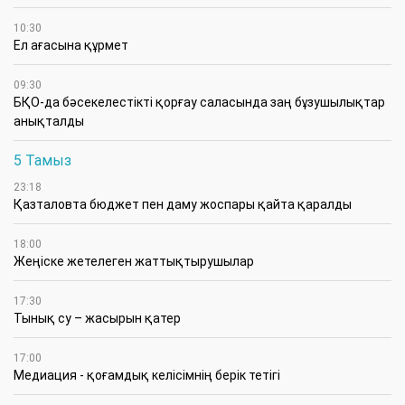
10:30
Ел ағасына құрмет
09:30
БҚО-да бәсекелестікті қорғау саласында заң бұзушылықтар
анықталды
5 Тамыз
23:18
Қазталовта бюджет пен даму жоспары қайта қаралды
18:00
Жеңіске жетелеген жаттықтырушылар
17:30
Тынық су – жасырын қатер
17:00
Медиация - қоғамдық келісімнің берік тетігі