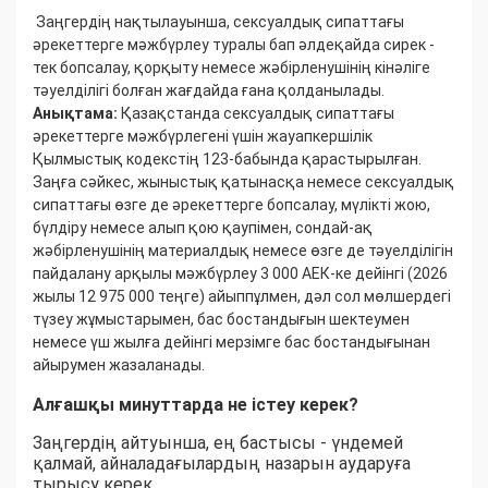
Заңгердің нақтылауынша, сексуалдық сипаттағы
әрекеттерге мәжбүрлеу туралы бап әлдеқайда сирек -
тек бопсалау, қорқыту немесе жәбірленушінің кінәліге
тәуелділігі болған жағдайда ғана қолданылады.
Анықтама:
Қазақстанда сексуалдық сипаттағы
әрекеттерге мәжбүрлегені үшін жауапкершілік
Қылмыстық кодекстің 123-бабында қарастырылған.
Заңға сәйкес, жыныстық қатынасқа немесе сексуалдық
сипаттағы өзге де әрекеттерге бопсалау, мүлікті жою,
бүлдіру немесе алып қою қаупімен, сондай-ақ
жәбірленушінің материалдық немесе өзге де тәуелділігін
пайдалану арқылы мәжбүрлеу 3 000 АЕК-ке дейінгі (2026
жылы 12 975 000 теңге) айыппұлмен, дәл сол мөлшердегі
түзеу жұмыстарымен, бас бостандығын шектеумен
немесе үш жылға дейінгі мерзімге бас бостандығынан
айырумен жазаланады.
Алғашқы минуттарда не істеу керек?
Заңгердің айтуынша, ең бастысы - үндемей
қалмай, айналадағылардың назарын аударуға
тырысу керек.