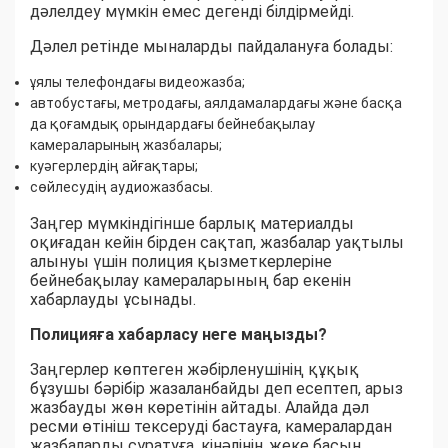
дәлелдеу мүмкін емес дегенді білдірмейді.
Дәлел ретінде мыналарды пайдалануға болады:
ұялы телефондағы видеожазба;
автобустағы, метродағы, аялдамалардағы және басқа
да қоғамдық орындардағы бейнебақылау
камераларының жазбалары;
куәгерлердің айғақтары;
сөйлесудің аудиожазбасы.
Заңгер мүмкіндігінше барлық материалды
оқиғадан кейін бірден сақтап, жазбалар уақтылы
алынуы үшін полиция қызметкерлеріне
бейнебақылау камераларының бар екенін
хабарлауды ұсынады.
Полицияға хабарласу неге маңызды?
Заңгерлер көптеген жәбірленушінің құқық
бұзушы бәрібір жазаланбайды деп есептеп, арыз
жазбауды жөн көретінін айтады. Алайда дәл
ресми өтініш тексеруді бастауға, камералардан
жазбаларды сұратуға, кінәлінің жеке басын