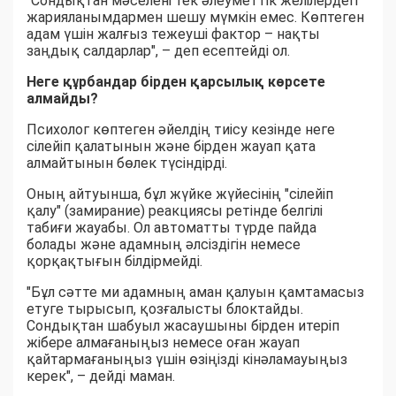
"Сондықтан мәселені тек әлеуметтік желілердегі
жарияланымдармен шешу мүмкін емес. Көптеген
адам үшін жалғыз тежеуші фактор – нақты
заңдық салдарлар", – деп есептейді ол.
Неге құрбандар бірден қарсылық көрсете
алмайды?
Психолог көптеген әйелдің тиісу кезінде неге
сілейіп қалатынын және бірден жауап қата
алмайтынын бөлек түсіндірді.
Оның айтуынша, бұл жүйке жүйесінің "сілейіп
қалу" (замирание) реакциясы ретінде белгілі
табиғи жауабы. Ол автоматты түрде пайда
болады және адамның әлсіздігін немесе
қорқақтығын білдірмейді.
"Бұл сәтте ми адамның аман қалуын қамтамасыз
етуге тырысып, қозғалысты блоктайды.
Сондықтан шабуыл жасаушыны бірден итеріп
жібере алмағаныңыз немесе оған жауап
қайтармағаныңыз үшін өзіңізді кінәламауыңыз
керек", – дейді маман.