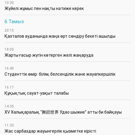
10:30
Жүйелі жұмыс пен нақты нәтиже керек
6 Тамыз
20:15
Қазталов ауданында жаңа өрт сөндіру бекеті ашылды
18:00
Жарты ғасыр жүгін көтерген желі жаңаруда
16:45
Студенттік өмір: білім, белсенділік және жауапкершілік
16:17
Құқықтық сауат-уақыт талабы
14:30
XV Халықаралық “舞蹈世界 Удао шыжие” атты би байқауы
11:30
Жас сарбаздар жауынгерлік қызметке кірісті