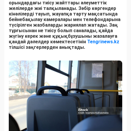
орындардағы тиісу жайттары әлеуметтік
желілерде жиі талқыланады. Зәбір көргендер
кінәлілерді тауып, жауапқа тарту мақсатында
бейнебақылау камералары мен телефондарына
түсірілген жазбаларды жариялап жатады. Заң
тұрғысынан не тиісу болып саналады, қайда
жүгіну керек және құқықбұзушыны жазалауға
қандай дәлелдер көмектесетінін
Tengrinews.kz
тілшісі заңгерлерден анықтады.