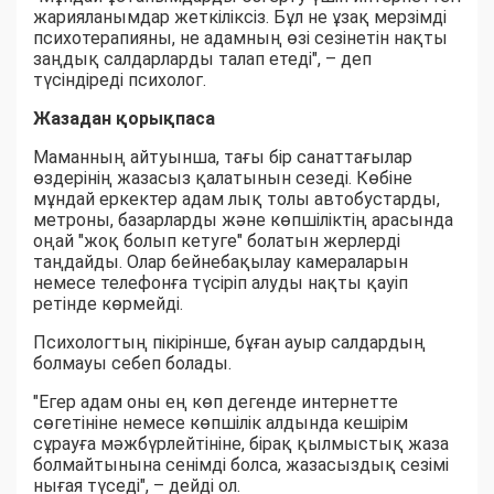
жарияланымдар жеткіліксіз. Бұл не ұзақ мерзімді
психотерапияны, не адамның өзі сезінетін нақты
заңдық салдарларды талап етеді", – деп
түсіндіреді психолог.
Жазадан қорықпаса
Маманның айтуынша, тағы бір санаттағылар
өздерінің жазасыз қалатынын сезеді. Көбіне
мұндай еркектер адам лық толы автобустарды,
метроны, базарларды және көпшіліктің арасында
оңай "жоқ болып кетуге" болатын жерлерді
таңдайды. Олар бейнебақылау камераларын
немесе телефонға түсіріп алуды нақты қауіп
ретінде көрмейді.
Психологтың пікірінше, бұған ауыр салдардың
болмауы себеп болады.
"Егер адам оны ең көп дегенде интернетте
сөгетініне немесе көпшілік алдында кешірім
сұрауға мәжбүрлейтініне, бірақ қылмыстық жаза
болмайтынына сенімді болса, жазасыздық сезімі
нығая түседі", – дейді ол.