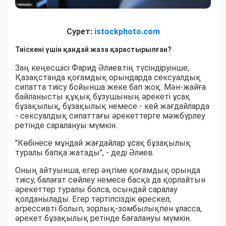
Сурет:
istockphoto.com
Тиіскені үшін қандай жаза қарастырылған?
Заң кеңесшісі Фарид Әлиевтің түсіндіруінше,
Қазақстанда қоғамдық орындарда сексуалдық
сипатта тиісу бойынша жеке бап жоқ. Мән-жайға
байланысты құқық бұзушының әрекеті ұсақ
бұзақылық, бұзақылық немесе - кей жағдайларда
- сексуалдық сипаттағы әрекеттерге мәжбүрлеу
ретінде саралануы мүмкін.
"Көбінесе мұндай жағдайлар ұсақ бұзақылық
туралы бапқа жатады", - деді Әлиев.
Оның айтуынша, егер әңгіме қоғамдық орында
тиісу, балағат сөйлеу немесе басқа да қорлайтын
әрекеттер туралы болса, осындай саралау
қолданылады. Егер тәртіпсіздік өрескел,
агрессивті болып, зорлық-зомбылықпен ұласса,
әрекет бұзақылық ретінде бағалануы мүмкін.