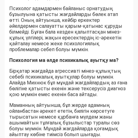
Психолог адамдармен байланыс орнатудың
бұзылуына қатысты жағдайларды бөлек атап
өтті. Оның айтуынша, кейбір еркектер
әйелдермен салауатты қарым-қатынас құруды
білмейді. Бұған бала кезден қалыптасқан мінез-
құлық үлгілері, жақын ересектердің іс-әрекетін
қайталау немесе жеке психологиялық
проблемалар себеп болуы мүмкін.
Психология ма әлде психикалық ауытқу ма?
Бірқатар жағдайда агрессивті мінез-құлықтың
себебі психикалық ауытқулар болуы мүмкін.
Алайда Михнюк бұл мұндай жағдайлардың аз ғана
бөлігіне қатысты екенін және тексерусіз диагноз
қою мүмкін емес екенін баса айтады.
Маманның айтуынша, бұл жерде адамның
ойланбастан әрекет ететін, билігін көрсетуге
тырысатын немесе құрбанға мүлдем жаны
ашымайтын тұлғалық бұзылыстар туралы сөз
болуы мүмкін. Мұндай жағдайларда қоғамдық
айыптау көбіне тиімсіз болып шығады.