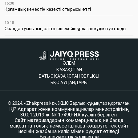
16:30
Қоғамдық кеңестің кезекті отырысы өтті
10:15
Оралда туысының алтын әшекейін ұрлаған күдікті ұсталды
ӘЛЕМ
ҚАЗАҚСТАН
БАТЫС ҚАЗАҚСТАН ОБЛЫСЫ
БҚО АУДАНДАРЫ
© 2024. «Zhaikpress.kz». ЖШС Барлық құқықтар қорғалған.
ҚР Ақпарат және коммуникациялар министрлігінің
30.01.2019 ж. № 17490-ИА куәлігі берілген.
Сайт материалдарын коммерциялық не басқа
мақсатта толық немесе ішінара көшіруге тек сайт
иесінің жазбаша келісімімен рұқсат етіледі.
Біз әлеуметтік желілерде