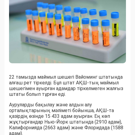
22 тамызда маймыл шешегі Вайоминг штатында
алғаш рет тіркелді. Бұл штат АҚШ-тың маймыл
шешегімен ауырған адамдар тіркелмеген жалғыз
штаты болып тұрған еді.
Ауруларды бақылау және алдын алу
орталықтарының мәліметі бойынша, АҚШ-та
қазірдің өзінде 15 433 адам ауырған. Ең көп
жұқтырғандар Нью-Йорк штатында (2910 адам),
Калифорнияда (2663 адам) және Флоридада (1588
адам).