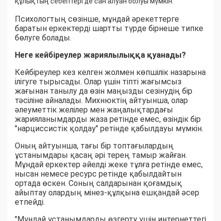
құлықтың себептері де сан алуан болуы мүмкін.
Психологтың сөзінше, мұндай әрекеттерге
баратын еркектерді шартты түрде бірнеше типке
бөлуге болады.
Неге кейбіреулер жариялылыққа қуанады?
Кейбіреулер кез келген жолмен көпшілік назарына
ілігуге тырысады. Олар үшін тіпті жағымсыз
жағынан танылу да өзін маңызды сезінудің бір
тәсіліне айналады. Михнюктің айтуынша, олар
әлеуметтік желілер мен жаңалықтардағы
жарияланымдарды жаза ретінде емес, өзіндік бір
"нарциссистік қолдау" ретінде қабылдауы мүмкін.
Оның айтуынша, тағы бір топтағылардың
ұстанымдары қасаң әрі терең тамыр жайған.
Мұндай еркектер әйелді жеке тұлға ретінде емес,
нысан немесе ресурс ретінде қабылдайтын
ортада өскен. Соның салдарынан қоғамдық
айыптау олардың мінез-құлқына ешқандай әсер
етпейді.
"Мұндай ұстанымдарды өзгерту үшін интернеттегі