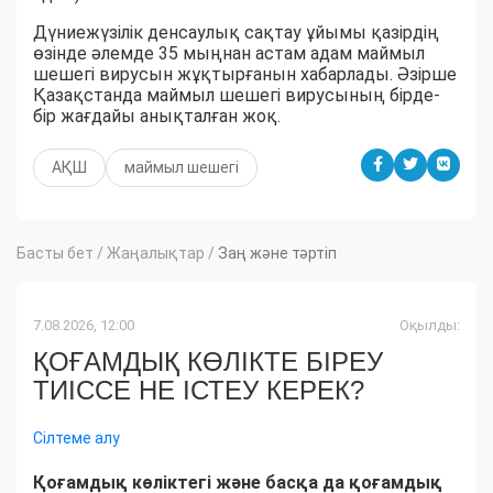
Дүниежүзілік денсаулық сақтау ұйымы қазірдің
өзінде әлемде 35 мыңнан астам адам маймыл
шешегі вирусын жұқтырғанын хабарлады. Әзірше
Қазақстанда маймыл шешегі вирусының бірде-
бір жағдайы анықталған жоқ.
АҚШ
маймыл шешегі
Басты бет
/
Жаңалықтар
/
Заң және тәртіп
7.08.2026, 12:00
Оқылды:
ҚОҒАМДЫҚ КӨЛІКТЕ БІРЕУ
ТИІССЕ НЕ ІСТЕУ КЕРЕК?
Сілтеме алу
Қоғамдық көліктегі және басқа да қоғамдық