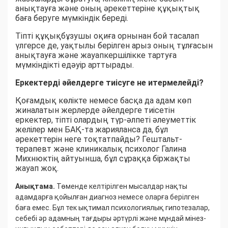
анықтауға және оның әрекеттеріне құқықтық
баға беруге мүмкіндік береді.
Тіпті құқықбұзушы оқиға орнынан бой тасалап
үлгерсе де, уақтылы берілген арыз оның тұлғасын
анықтауға және жауапкершілікке тартуға
мүмкіндікті едәуір арттырады.
Еркектерді әйелдерге тиісуге не итермелейді?
Қоғамдық көлікте немесе басқа да адам көп
жиналатын жерлерде әйелдерге тиісетін
еркектер, тіпті олардың түр-әлпеті әлеуметтік
желілер мен БАҚ-та жарияланса да, бұл
әрекеттерін неге тоқтатпайды? Гештальт-
терапевт және клиникалық психолог Галина
Михнюктің айтуынша, бұл сұраққа біржақты
жауап жоқ.
Анықтама.
Төменде келтірілген мысалдар нақты
адамдарға қойылған диагноз немесе оларға берілген
баға емес. Бұл тек ықтимал психологиялық гипотезалар,
себебі әр адамның тағдыры әртүрлі және мұндай мінез-