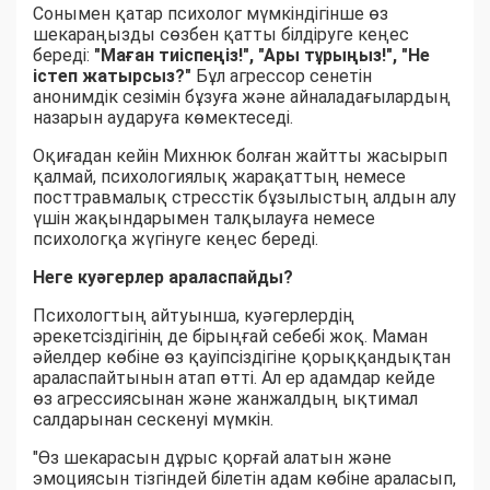
Сонымен қатар психолог мүмкіндігінше өз
шекараңызды сөзбен қатты білдіруге кеңес
береді:
"Маған тиіспеңіз!", "Ары тұрыңыз!", "Не
істеп жатырсыз?"
Бұл агрессор сенетін
анонимдік сезімін бұзуға және айналадағылардың
назарын аударуға көмектеседі.
Оқиғадан кейін Михнюк болған жайтты жасырып
қалмай, психологиялық жарақаттың немесе
посттравмалық стресстік бұзылыстың алдын алу
үшін жақындарымен талқылауға немесе
психологқа жүгінуге кеңес береді.
Неге куәгерлер араласпайды?
Психологтың айтуынша, куәгерлердің
әрекетсіздігінің де бірыңғай себебі жоқ. Маман
әйелдер көбіне өз қауіпсіздігіне қорыққандықтан
араласпайтынын атап өтті. Ал ер адамдар кейде
өз агрессиясынан және жанжалдың ықтимал
салдарынан сескенуі мүмкін.
"Өз шекарасын дұрыс қорғай алатын және
эмоциясын тізгіндей білетін адам көбіне араласып,