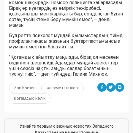
көмек шақырады немесе полицияға хабарласады.
Бірақ әр куәгердің өз өмірлік тәжірибесі,
қорқынышы мен жарақаты бар, сондықтан бұған
ортақ түсініктеме беру мүмкін емес", – дейді
маман.
Бұл ретте психолог мұндай қылмыстардың тиімді
профилактикасы жазаның бұлтартпастығынсыз
мүмкін еместігін баса айтты.
"Қоғамдық айыптау маңызды, бірақ ол мәселені
өздігінен шешпейді. Адамдар мұндай әрекеттер
үшін сөзсіз нақты заңды салдар болатынын
түсінуі тиіс", – деп түйіндеді Галина Михнюк.
Zan Komegi
әлеуметтік желі
қоғамдық көлік
Узнайте первым о важных новостях Западного
Казахстана на нашей странице