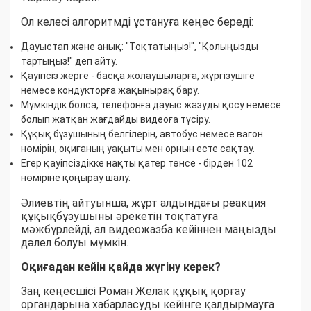
Ол келесі алгоритмді ұстануға кеңес береді:
Дауыстап және анық: "Тоқтатыңыз!", "Қолыңызды
тартыңыз!" деп айту.
Қауіпсіз жерге - басқа жолаушыларға, жүргізушіге
немесе кондукторға жақынырақ бару.
Мүмкіндік болса, телефонға дауыс жазуды қосу немесе
болып жатқан жағдайды видеоға түсіру.
Құқық бұзушының белгілерін, автобус немесе вагон
нөмірін, оқиғаның уақыты мен орнын есте сақтау.
Егер қауіпсіздікке нақты қатер төнсе - бірден 102
нөміріне қоңырау шалу.
Әлиевтің айтуынша, жұрт алдындағы реакция
құқықбұзушыны әрекетін тоқтатуға
мәжбүрлейді, ал видеожазба кейіннен маңызды
дәлел болуы мүмкін.
Оқиғадан кейін қайда жүгіну керек?
Заң кеңесшісі Роман Желак құқық қорғау
органдарына хабарласуды кейінге қалдырмауға