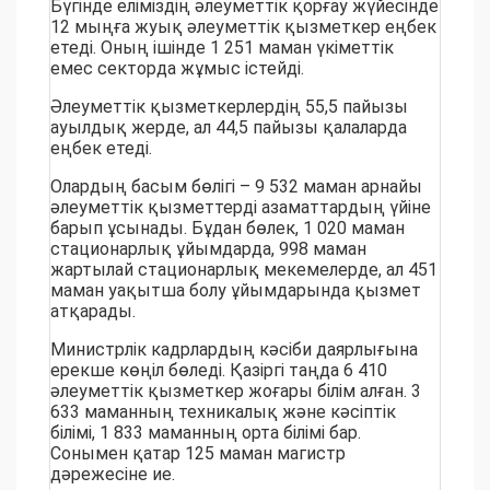
Бүгінде еліміздің әлеуметтік қорғау жүйесінде
12 мыңға жуық әлеуметтік қызметкер еңбек
етеді. Оның ішінде 1 251 маман үкіметтік
емес секторда жұмыс істейді.
Әлеуметтік қызметкерлердің 55,5 пайызы
ауылдық жерде, ал 44,5 пайызы қалаларда
еңбек етеді.
Олардың басым бөлігі – 9 532 маман арнайы
әлеуметтік қызметтерді азаматтардың үйіне
барып ұсынады. Бұдан бөлек, 1 020 маман
стационарлық ұйымдарда, 998 маман
жартылай стационарлық мекемелерде, ал 451
маман уақытша болу ұйымдарында қызмет
атқарады.
Министрлік кадрлардың кәсіби даярлығына
ерекше көңіл бөледі. Қазіргі таңда 6 410
әлеуметтік қызметкер жоғары білім алған. 3
633 маманның техникалық және кәсіптік
білімі, 1 833 маманның орта білімі бар.
Сонымен қатар 125 маман магистр
дәрежесіне ие.