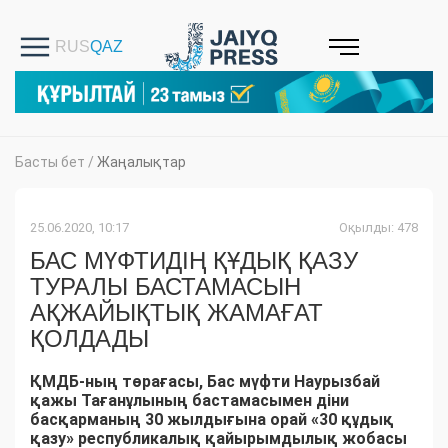
Басты бет
/
Жаңалықтар
25.06.2020, 10:17
Оқылды: 478
БАС МҮФТИДІҢ ҚҰДЫҚ ҚАЗУ
ТУРАЛЫ БАСТАМАСЫН
АҚЖАЙЫҚТЫҚ ЖАМАҒАТ
ҚОЛДАДЫ
ҚМДБ-ның төрағасы, Бас мүфти Наурызбай
қажы Тағанұлының бастамасымен діни
басқарманың 30 жылдығына орай «30 құдық
қазу» республикалық қайырымдылық жобасы