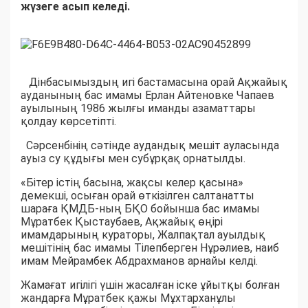
жүзеге асып келеді.
Дінбасымыздың игі бастамасына орай Ақжайық
ауданының бас имамы Ерлан Айтеновке Чапаев
ауылының 1986 жылғы иманды азаматтары
қолдау көрсетіпті.
Сәрсенбінің сәтінде аудандық мешіт ауласында
ауыз су құдығы мен субұрқақ орнатылды.
«Бітер істің басына, жақсы келер қасына»
демекші, осыған орай өткізілген салтанатты
шараға ҚМДБ-ның БҚО бойынша бас имамы
Мұратбек Қыстаубаев, Ақжайық өңірі
имамдарының кураторы, Жалпақтал ауылдық
мешітінің бас имамы Тілепберген Нұрәлиев, наиб
имам Мейрамбек Абдрахманов арнайы келді.
Жамағат игілігі үшін жасалған іске ұйытқы болған
жандарға Мұратбек қажы Мұхтарханұлы