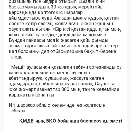
ризашылығын білдіре отырып, «Біздің діни
басқармамыздың 30 жылдық мерейтойы
қарсаңында көптеген іс шаралар
ұйымдастырылуда. Алладан шөлге құдық қазған,
өзенге көпір салған, жолға ағаш еккен жанның
сауап алатыны аян. «Бір кісі қазған құдықтан мың
кісіге дейін су ішеді»,- дейді дана халқымыз.
Бұндай пайдасы мол іс жасаған қайырымды
азаматтарға алғыс айтамын, осындай әрекеттер
көп болсын»,- деп отбасыларына бақыт-береке
тіледі.
Мешіт ауласынан қазылған табиғи артезианды су
халық қолданысына, мешіт ауласын
абаттандыруға, құлшылық жасауға келген
адамдардың пайдасына жаратылмақ. Сауапты
іске жомарт азаматтар 800 мың теңге көлемінде
қаражатын арнапты.
Игі шаралар облыс көлемінде өз жалғасын
табады.
ҚМДБ-ның БҚО бойынша баспасөз қызметі