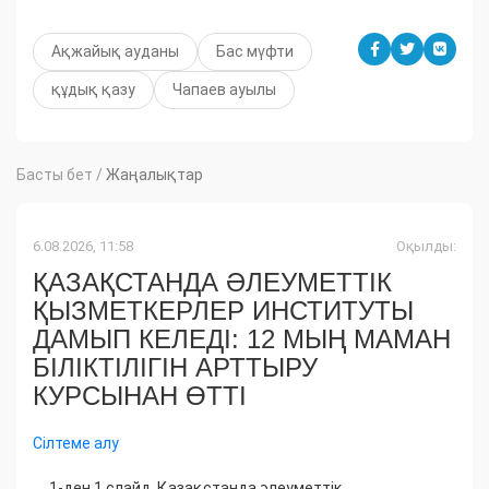
Ақжайық ауданы
Бас мүфти
құдық қазу
Чапаев ауылы
Басты бет
/
Жаңалықтар
6.08.2026, 11:58
Оқылды:
ҚАЗАҚСТАНДА ӘЛЕУМЕТТІК
ҚЫЗМЕТКЕРЛЕР ИНСТИТУТЫ
ДАМЫП КЕЛЕДІ: 12 МЫҢ МАМАН
БІЛІКТІЛІГІН АРТТЫРУ
КУРСЫНАН ӨТТІ
Сілтеме алу
1-ден 1 слайд. Қазақстанда әлеуметтік