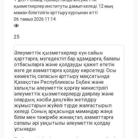
қызметкерлер институты дамып келеді: 12 мың
маман біліктілігін арттыру курсынан өтті
06 тамыз 2026 11:14
Көру саны:
25
Әлеуметтік қызметкерлер күн сайын
қарттарға, мүгедектігі бар адамдарға, балалы
отбасыларға және қолдауды қажет ететін
өзге де азаматтарға қолдау көрсетеді. Осы
көмектің сапасын арттыру мақсатында
Қазақстан Республикасы Еңбек және
халықты әлеуметтік қорғау министрлігі
әлеуметтік қызметкерлерді даярлау және
олардың кәсіби деңгейін жетілдіру
жұмыстарын жүйелі түрде жалғастырып
келеді. Соның арқасында мамандар жаңа
білім мен тәжірибе жинақтап, азаматтарға
сапалы әрі уақытылы әлеуметтік қолдау
ұсынады.