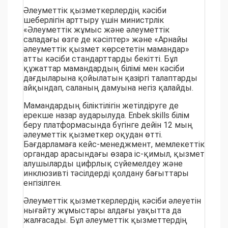
Әлеуметтік қызметкерлердің кәсіби
шеберлігін арттыру үшін министрлік
«Әлеуметтік жұмыс және әлеуметтік
саладағы өзге де кәсіптер» және «Арнайы
әлеуметтік қызмет көрсететін мамандар»
атты кәсіби стандарттарды бекітті. Бұл
құжаттар мамандардың білімі мен кәсіби
дағдыларына қойылатын қазіргі талаптарды
айқындап, саланың дамуына негіз қалайды.
Мамандардың біліктілігін жетілдіруге де
ерекше назар аударылуда. Enbek.skills білім
беру платформасында бүгінге дейін 12 мың
әлеуметтік қызметкер оқудан өтті.
Бағдарламаға кейс-менеджмент, мемлекеттік
органдар арасындағы өзара іс-қимыл, қызмет
алушыларды цифрлық сүйемелдеу және
инклюзивті тәсілдерді қолдану бағыттары
енгізілген.
Әлеуметтік қызметкерлердің кәсіби әлеуетін
нығайту жұмыстары алдағы уақытта да
жалғасады. Бұл әлеуметтік қызметтердің