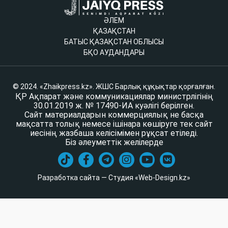
ӘЛЕМ
ҚАЗАҚСТАН
БАТЫС ҚАЗАҚСТАН ОБЛЫСЫ
БҚО АУДАНДАРЫ
© 2024. «Zhaikpress.kz». ЖШС Барлық құқықтар қорғалған.
ҚР Ақпарат және коммуникациялар министрлігінің
30.01.2019 ж. № 17490-ИА куәлігі берілген.
Сайт материалдарын коммерциялық не басқа
мақсатта толық немесе ішінара көшіруге тек сайт
иесінің жазбаша келісімімен рұқсат етіледі.
Біз әлеуметтік желілерде
Разработка сайта — Студия «Web-Design.kz»