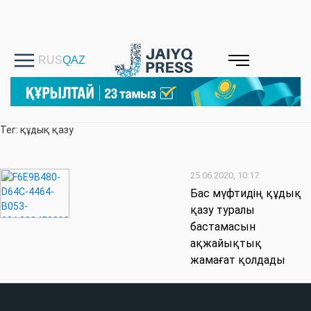
Тег: құдық қазу
25.06.2020, 10:17
Бас мүфтидің құдық
қазу туралы
бастамасын
ақжайықтық
жамағат қолдады