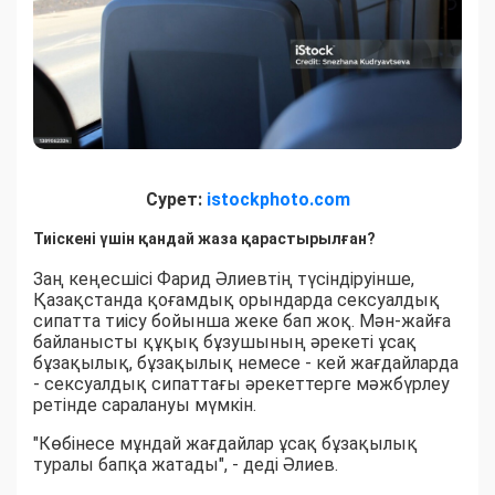
Сурет:
istockphoto.com
Тиіскені үшін қандай жаза қарастырылған?
Заң кеңесшісі Фарид Әлиевтің түсіндіруінше,
Қазақстанда қоғамдық орындарда сексуалдық
сипатта тиісу бойынша жеке бап жоқ. Мән-жайға
байланысты құқық бұзушының әрекеті ұсақ
бұзақылық, бұзақылық немесе - кей жағдайларда
- сексуалдық сипаттағы әрекеттерге мәжбүрлеу
ретінде саралануы мүмкін.
"Көбінесе мұндай жағдайлар ұсақ бұзақылық
туралы бапқа жатады", - деді Әлиев.