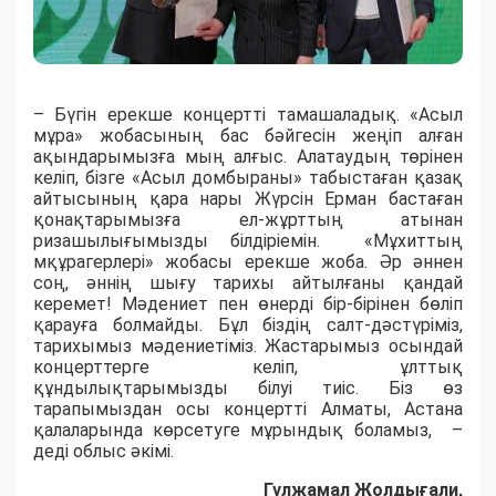
– Бүгін ерекше концертті тамашаладық. «Асыл
мұра» жобасының бас бәйгесін жеңіп алған
ақындарымызға мың алғыс. Алатаудың төрінен
келіп, бізге «Асыл домбыраны» табыстаған қазақ
айтысының қара нары Жүрсін Ерман бастаған
қонақтарымызға ел-жұрттың атынан
ризашылығымызды білдіріемін. «Мұхиттың
мқұрагерлері» жобасы ерекше жоба. Әр әннен
соң, әннің шығу тарихы айтылғаны қандай
керемет! Мәдениет пен өнерді бір-бірінен бөліп
қарауға болмайды. Бұл біздің салт-дәстүріміз,
тарихымыз мәдениетіміз. Жастарымыз осындай
концерттерге келіп, ұлттық
құндылықтарымызды білуі тиіс. Біз өз
тарапымыздан осы концертті Алматы, Астана
қалаларында көрсетуге мұрындық боламыз, –
деді облыс әкімі.
Гүлжамал Жолдығали,