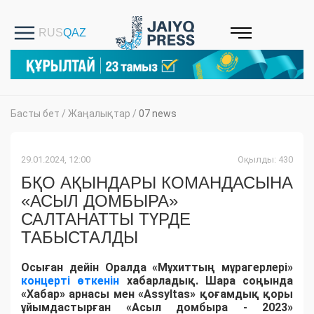
Басты бет
/
Жаңалықтар
/
07 news
29.01.2024, 12:00
Оқылды: 430
БҚО АҚЫНДАРЫ КОМАНДАСЫНА
«АСЫЛ ДОМБЫРА»
САЛТАНАТТЫ ТҮРДЕ
ТАБЫСТАЛДЫ
Осыған дейін Оралда «Мұхиттың мұрагерлері»
концерті өткенін
хабарладық. Шара соңында
«Хабар» арнасы мен «Assyltas» қоғамдық қоры
ұйымдастырған «Асыл домбыра - 2023»