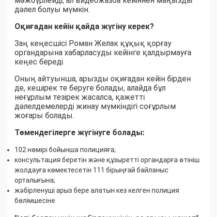
мәжбүрлейді, ал видеожазба кейіннен маңызды
дәлел болуы мүмкін.
Оқиғадан кейін қайда жүгіну керек?
Заң кеңесшісі Роман Желак құқық қорғау
органдарына хабарласуды кейінге қалдырмауға
кеңес береді.
Оның айтуынша, арызды оқиғадан кейін бірден
де, кешірек те беруге болады, алайда бұл
неғұрлым тезірек жасалса, қажетті
дәлелдемелерді жинау мүмкіндігі соғұрлым
жоғары болады.
Төмендегілерге жүгінуге болады:
102 нөмірі бойынша полицияға;
консультация беретін және құзыретті органдарға өтініш
жолдауға көмектесетін 111 бірыңғай байланыс
орталығына;
жәбірленуші арыз бере алатын кез келген полиция
бөлімшесіне.