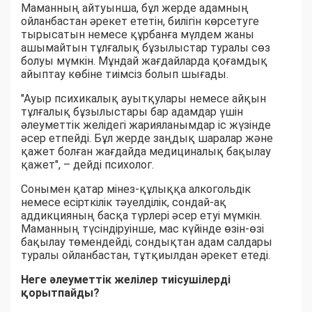
Маманның айтуынша, бұл жерде адамның
ойланбастан әрекет ететін, билігін көрсетуге
тырысатын немесе құрбанға мүлдем жаны
ашымайтын тұлғалық бұзылыстар туралы сөз
болуы мүмкін. Мұндай жағдайларда қоғамдық
айыптау көбіне тиімсіз болып шығады.
"Ауыр психикалық ауытқулары немесе айқын
тұлғалық бұзылыстары бар адамдар үшін
әлеуметтік желідегі жарияланымдар іс жүзінде
әсер етпейді. Бұл жерде заңдық шаралар және
қажет болған жағдайда медициналық бақылау
қажет", – дейді психолог.
Сонымен қатар мінез-құлыққа алкогольдік
немесе есірткілік тәуелділік, сондай-ақ
аддикцияның басқа түрлері әсер етуі мүмкін.
Маманның түсіндіруінше, мас күйінде өзін-өзі
бақылау төмендейді, сондықтан адам салдары
туралы ойланбастан, тұтқиылдан әрекет етеді.
Неге әлеуметтік желілер тиісушілерді
қорытпайды?