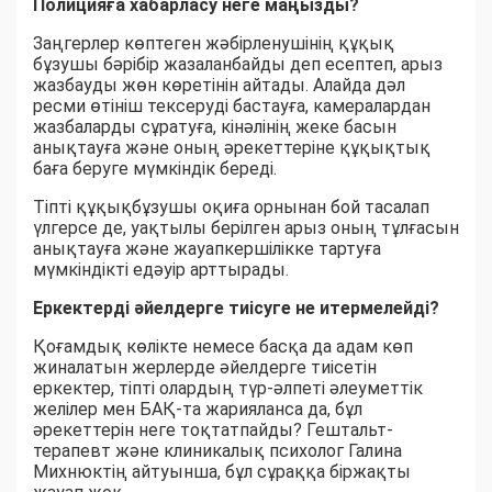
Полицияға хабарласу неге маңызды?
Заңгерлер көптеген жәбірленушінің құқық
бұзушы бәрібір жазаланбайды деп есептеп, арыз
жазбауды жөн көретінін айтады. Алайда дәл
ресми өтініш тексеруді бастауға, камералардан
жазбаларды сұратуға, кінәлінің жеке басын
анықтауға және оның әрекеттеріне құқықтық
баға беруге мүмкіндік береді.
Тіпті құқықбұзушы оқиға орнынан бой тасалап
үлгерсе де, уақтылы берілген арыз оның тұлғасын
анықтауға және жауапкершілікке тартуға
мүмкіндікті едәуір арттырады.
Еркектерді әйелдерге тиісуге не итермелейді?
Қоғамдық көлікте немесе басқа да адам көп
жиналатын жерлерде әйелдерге тиісетін
еркектер, тіпті олардың түр-әлпеті әлеуметтік
желілер мен БАҚ-та жарияланса да, бұл
әрекеттерін неге тоқтатпайды? Гештальт-
терапевт және клиникалық психолог Галина
Михнюктің айтуынша, бұл сұраққа біржақты