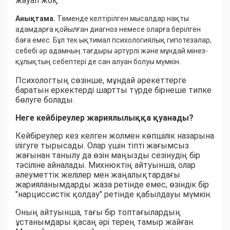
жауап жоқ.
Анықтама.
Төменде келтірілген мысалдар нақты
адамдарға қойылған диагноз немесе оларға берілген
баға емес. Бұл тек ықтимал психологиялық гипотезалар,
себебі әр адамның тағдыры әртүрлі және мұндай мінез-
құлықтың себептері де сан алуан болуы мүмкін.
Психологтың сөзінше, мұндай әрекеттерге
баратын еркектерді шартты түрде бірнеше типке
бөлуге болады.
Неге кейбіреулер жариялылыққа қуанады?
Кейбіреулер кез келген жолмен көпшілік назарына
ілігуге тырысады. Олар үшін тіпті жағымсыз
жағынан танылу да өзін маңызды сезінудің бір
тәсіліне айналады. Михнюктің айтуынша, олар
әлеуметтік желілер мен жаңалықтардағы
жарияланымдарды жаза ретінде емес, өзіндік бір
"нарциссистік қолдау" ретінде қабылдауы мүмкін.
Оның айтуынша, тағы бір топтағылардың
ұстанымдары қасаң әрі терең тамыр жайған.