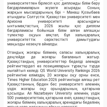
университетпен бірлесіп қос дипломды білім беру
бағдарламаларын жүзеге асырады. Соның
жарқын мысалдарының бірі – Манаш Қозыбаев
атындағы Солтүстік Қазақстан университеті мен
Аризона университеті арасындағы
ынтымақтастық. 2026 жылы қос диплом
бағдарламасы бойынша білім алған алғашқы
түлектер оқуын аяқтап, бұл халықаралық
университеттік серіктестікті дамытудағы
маңызды кезеңге айналды.
Отандық жоғары білімнің сапасы халықаралық
деңгейде де жоғары бағаланып жатыр.
Қазақстандық университеттер беделді әлемдік
рейтингтердегі өз позицияларын тұрақты түрде
нығайтып келеді. QS World University Rankings 2026
рейтингіне еліміздің 20 жоғары оқу орны енсе,
Times Higher Education 2026 рейтингінде алғаш рет
Қазақстанның бірден бес университеті әлемнің
үздік жоғары оқу орындарының қатарына
қосылды. Ал Nazarbayev University әлемнің үздік
500 университетінің қатарына еніп, қазақстандық
жоғары білімнің халықаралық аренадағы беделінің
артып келе жатқанын айқын көрсетті.