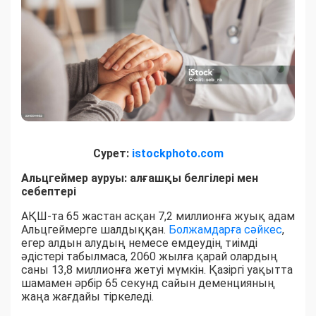
Сурет:
istockphoto.com
Альцгеймер ауруы: алғашқы белгілері мен
себептері
АҚШ-та 65 жастан асқан 7,2 миллионға жуық адам
Альцгеймерге шалдыққан.
Болжамдарға сәйкес
,
егер алдын алудың немесе емдеудің тиімді
әдістері табылмаса, 2060 жылға қарай олардың
саны 13,8 миллионға жетуі мүмкін. Қазіргі уақытта
шамамен әрбір 65 секунд сайын деменцияның
жаңа жағдайы тіркеледі.