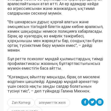
араласпайтынын атап өтті. Ал ер адамдар кейде
өз агрессиясынан және жанжалдың ықтимал
салдарынан сескенуі мүмкін.
"Өз шекарасын дұрыс қорғай алатын және
эмоциясын тізгіндей білетін адам көбіне араласып,
көмек шақырады немесе полицияға хабарласады.
Бірақ әр куәгердің өз өмірлік тәжірибесі,
қорқынышы мен жарақаты бар, сондықтан бұған
ортақ түсініктеме беру мүмкін емес", – дейді
маман.
Бұл ретте психолог мұндай қылмыстардың тиімді
профилактикасы жазаның бұлтартпастығынсыз
мүмкін еместігін баса айтты.
"Қоғамдық айыптау маңызды, бірақ ол мәселені
өздігінен шешпейді. Адамдар мұндай әрекеттер
үшін сөзсіз нақты заңды салдар болатынын
түсінуі тиіс", – деп түйіндеді Галина Михнюк.
Zan Komegi
әлеуметтік желі