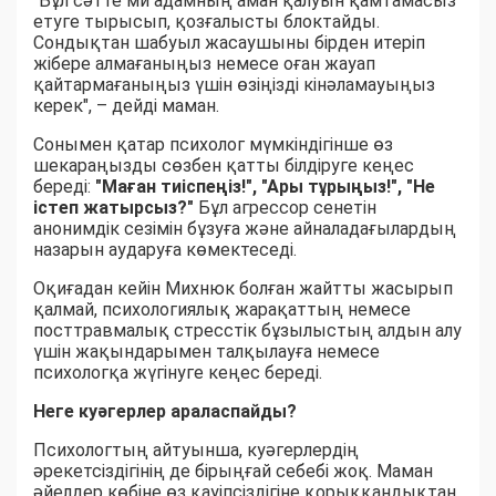
"Бұл сәтте ми адамның аман қалуын қамтамасыз
етуге тырысып, қозғалысты блоктайды.
Сондықтан шабуыл жасаушыны бірден итеріп
жібере алмағаныңыз немесе оған жауап
қайтармағаныңыз үшін өзіңізді кінәламауыңыз
керек", – дейді маман.
Сонымен қатар психолог мүмкіндігінше өз
шекараңызды сөзбен қатты білдіруге кеңес
береді:
"Маған тиіспеңіз!", "Ары тұрыңыз!", "Не
істеп жатырсыз?"
Бұл агрессор сенетін
анонимдік сезімін бұзуға және айналадағылардың
назарын аударуға көмектеседі.
Оқиғадан кейін Михнюк болған жайтты жасырып
қалмай, психологиялық жарақаттың немесе
посттравмалық стресстік бұзылыстың алдын алу
үшін жақындарымен талқылауға немесе
психологқа жүгінуге кеңес береді.
Неге куәгерлер араласпайды?
Психологтың айтуынша, куәгерлердің
әрекетсіздігінің де бірыңғай себебі жоқ. Маман
әйелдер көбіне өз қауіпсіздігіне қорыққандықтан