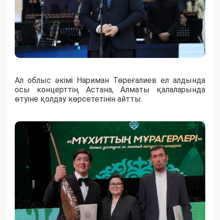
Ал облыс әкімі Нариман Төреғалиев ел алдында
осы концерттің Астана, Алматы қалаларында
өтуіне қолдау көрсететінін айтты.