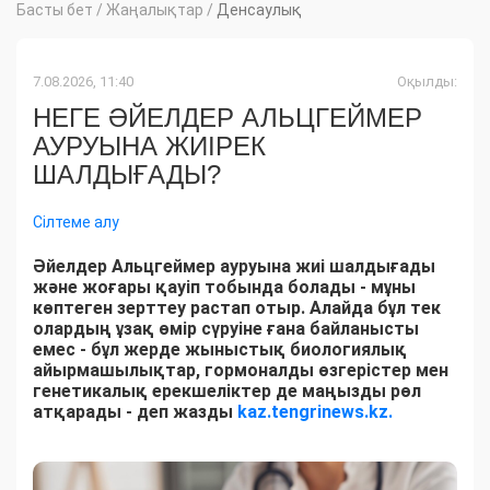
Басты бет
/
Жаңалықтар
/
Денсаулық
7.08.2026, 11:40
Оқылды:
НЕГЕ ӘЙЕЛДЕР АЛЬЦГЕЙМЕР
АУРУЫНА ЖИІРЕК
ШАЛДЫҒАДЫ?
Сілтеме алу
Әйелдер Альцгеймер ауруына жиі шалдығады
және жоғары қауіп тобында болады - мұны
көптеген зерттеу растап отыр. Алайда бұл тек
олардың ұзақ өмір сүруіне ғана байланысты
емес - бұл жерде жыныстық биологиялық
айырмашылықтар, гормоналды өзгерістер мен
генетикалық ерекшеліктер де маңызды рөл
атқарады - деп жазды
kaz.tengrinews.kz.