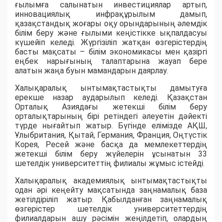
ғылымға салынатын инвестициялар артып,
инновациялық инфрақұрылым дамып,
қазақстандық жоғары оқу орындарының әлемдік
білім беру және ғылыми кеңістікке ықпалдасуы
күшейіп келеді. Жүргізіліп жатқан өзгерістердің
басты мақсаты – білім экономикасы мен қазіргі
еңбек нарығының талаптарына жауап бере
алатын жаңа буын мамандарын даярлау.
Халықаралық ынтымақтастықты дамытуға
ерекше назар аударылып келеді. Қазақстан
Орталық Азиядағы жетекші білім беру
орталықтарының бірі ретіндегі әлеуетін дәйекті
түрде нығайтып жатыр. Бүгінде елімізде АҚШ,
Ұлыбритания, Қытай, Германия, Франция, Оңтүстік
Корея, Ресей және басқа да мемлекеттердің
жетекші білім беру жүйелерін ұсынатын 33
шетелдік университеттің филиалы жұмыс істейді.
Халықаралық академиялық ынтымақтастықты
одан әрі кеңейту мақсатында заңнамалық база
жетілдіріліп жатыр. Қабылданған заңнамалық
өзгерістер шетелдік университеттердің
филиалдарын ашу рәсімін жеңілдетіп, олардың