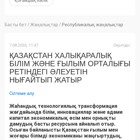
қоғамдық көлік
Басты бет
/
Жаңалықтар
/
Республикалық жаңалықтар
7.08.2026, 11:47
Оқылды:
ҚАЗАҚСТАН ХАЛЫҚАРАЛЫҚ
БІЛІМ ЖӘНЕ ҒЫЛЫМ ОРТАЛЫҒЫ
РЕТІНДЕГІ ӘЛЕУЕТІН
НЫҒАЙТЫП ЖАТЫР
Сілтеме алу
Жаһандық технологиялық трансформация
жағдайында білім, инновациялар және адами
капитал экономикалық өсім мен орнықты
дамудың басты ресурсына айналып отыр.
Осыған байланысты Қазақстан ғылым мен
жоғары білімді экономиканы жаңғыртудың,