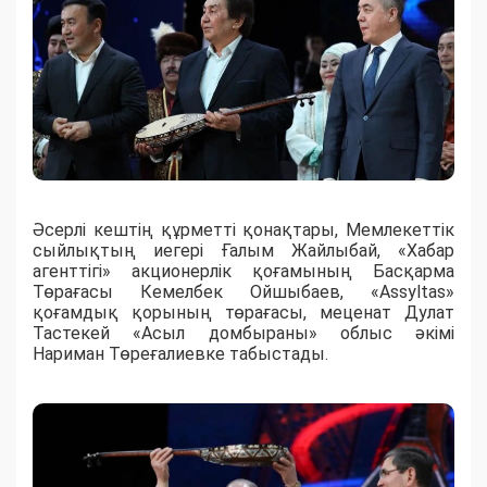
Әсерлі кештің құрметті қонақтары, Мемлекеттік
сыйлықтың иегері Ғалым Жайлыбай, «Хабар
агенттігі» акционерлік қоғамының Басқарма
Төрағасы Кемелбек Ойшыбаев, «Assyltas»
қоғамдық қорының төрағасы, меценат Дулат
Тастекей «Асыл домбыраны» облыс әкімі
Нариман Төреғалиевке табыстады.