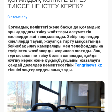
ТИІССЕ НЕ ІСТЕУ КЕРЕК?
Сілтеме алу
Қоғамдық көліктегі және басқа да қоғамдық
орындардағы тиісу жайттары әлеуметтік
желілерде жиі талқыланады. Зәбір көргендер
кінәлілерді тауып, жауапқа тарту мақсатында
бейнебақылау камералары мен телефондарына
түсірілген жазбаларды жариялап жатады. Заң
тұрғысынан не тиісу болып саналады, қайда
жүгіну керек және құқықбұзушыны жазалауға
қандай дәлелдер көмектесетінін
Tengrinews.kz
тілшісі заңгерлерден анықтады.