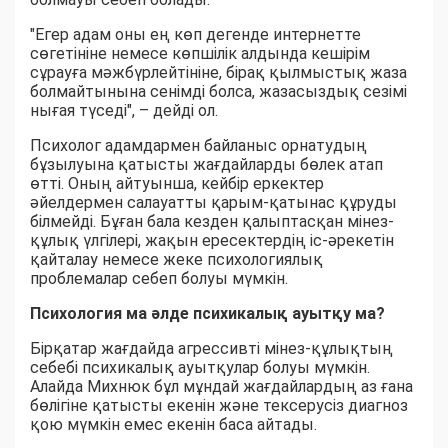
"Егер адам оны ең көп дегенде интернетте
сөгетініне немесе көпшілік алдында кешірім
сұрауға мәжбүрлейтініне, бірақ қылмыстық жаза
болмайтынына сенімді болса, жазасыздық сезімі
нығая түседі", – дейді ол.
Психолог адамдармен байланыс орнатудың
бұзылуына қатысты жағдайларды бөлек атап
өтті. Оның айтуынша, кейбір еркектер
әйелдермен салауатты қарым-қатынас құруды
білмейді. Бұған бала кезден қалыптасқан мінез-
құлық үлгілері, жақын ересектердің іс-әрекетін
қайталау немесе жеке психологиялық
проблемалар себеп болуы мүмкін.
Психология ма әлде психикалық ауытқу ма?
Бірқатар жағдайда агрессивті мінез-құлықтың
себебі психикалық ауытқулар болуы мүмкін.
Алайда Михнюк бұл мұндай жағдайлардың аз ғана
бөлігіне қатысты екенін және тексерусіз диагноз
қою мүмкін емес екенін баса айтады.