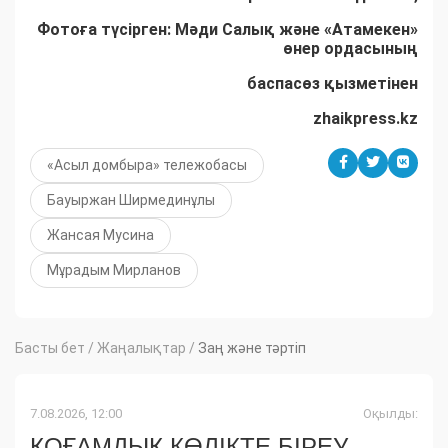
Фотоға түсірген: Мәди Салық және «Атамекен»
өнер ордасының
баспасөз қызметінен
zhaikpress.kz
«Асыл домбыра» тележобасы
Бауыржан Ширмединұлы
Жансая Мусина
Мұрадым Мирланов
Басты бет
/
Жаңалықтар
/
Заң және тәртіп
7.08.2026, 12:00
Оқылды:
ҚОҒАМДЫҚ КӨЛІКТЕ БІРЕУ