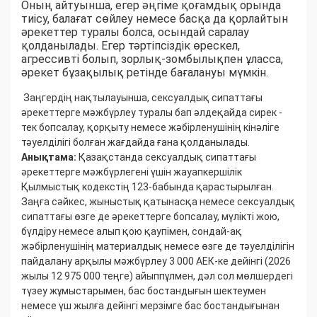
Оның айтуынша, егер әңгіме қоғамдық орында
тиісу, балағат сөйлеу немесе басқа да қорлайтын
әрекеттер туралы болса, осындай саралау
қолданылады. Егер тәртіпсіздік өрескел,
агрессивті болып, зорлық-зомбылықпен ұласса,
әрекет бұзақылық ретінде бағалануы мүмкін.
Заңгердің нақтылауынша, сексуалдық сипаттағы
әрекеттерге мәжбүрлеу туралы бап әлдеқайда сирек -
тек бопсалау, қорқыту немесе жәбірленушінің кінәліге
тәуелділігі болған жағдайда ғана қолданылады.
Анықтама:
Қазақстанда сексуалдық сипаттағы
әрекеттерге мәжбүрлегені үшін жауапкершілік
Қылмыстық кодекстің 123-бабында қарастырылған.
Заңға сәйкес, жыныстық қатынасқа немесе сексуалдық
сипаттағы өзге де әрекеттерге бопсалау, мүлікті жою,
бүлдіру немесе алып қою қаупімен, сондай-ақ
жәбірленушінің материалдық немесе өзге де тәуелділігін
пайдалану арқылы мәжбүрлеу 3 000 АЕК-ке дейінгі (2026
жылы 12 975 000 теңге) айыппұлмен, дәл сол мөлшердегі
түзеу жұмыстарымен, бас бостандығын шектеумен
немесе үш жылға дейінгі мерзімге бас бостандығынан