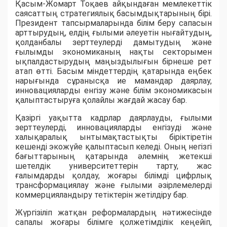
Қасым-Жомарт Тоқаев айқындаған мемлекеттік
саясаттың стратегиялық басымдықтарының бірі.
Президент тапсырмаларында білім беру сапасын
арттырудың, елдің ғылыми әлеуетін нығайтудың,
қолданбалы зерттеулерді дамытудың және
ғылымды экономиканың нақты секторымен
ықпалдастырудың маңыздылығын бірнеше рет
атап өтті. Басым міндеттердің қатарында еңбек
нарығында сұранысқа ие мамандар даярлау,
инновацияларды енгізу және білім экономикасын
қалыптастыруға қолайлы жағдай жасау бар.
Қазіргі уақытта кадрлар даярлауды, ғылыми
зерттеулерді, инновацияларды енгізуді және
халықаралық ынтымақтастықты біріктіретін
кешенді экожүйе қалыптасып келеді. Оның негізгі
бағыттарының қатарында әлемнің жетекші
шетелдік университеттерін тарту, жас
ғалымдарды қолдау, жоғары білімді цифрлық
трансформациялау және ғылыми әзірлемелерді
коммерцияландыру тетіктерін жетілдіру бар.
Жүргізіліп жатқан реформалардың нәтижесінде
сапалы жоғары білімге қолжетімділік кеңейіп,