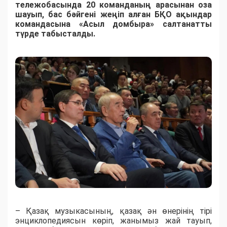
тележобасында 20 команданың арасынан оза
шауып, бас бәйгені жеңіп алған БҚО ақындар
командасына «Асыл домбыра» салтанатты
түрде табысталды.
– Қазақ музыкасының, қазақ ән өнерінің тірі
энциклопедиясын көріп, жанымыз жай тауып,