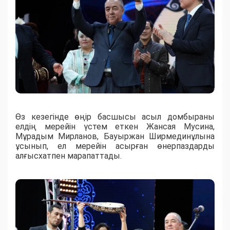
Өз кезегінде өңір басшысы асыл домбыраны
елдің мерейін үстем еткен Жансая Мусина,
Мұрадым Мирланов, Бауыржан Ширмединұлына
ұсынып, ел мерейін асырған өнерпаздарды
алғысхатпен марапаттады.