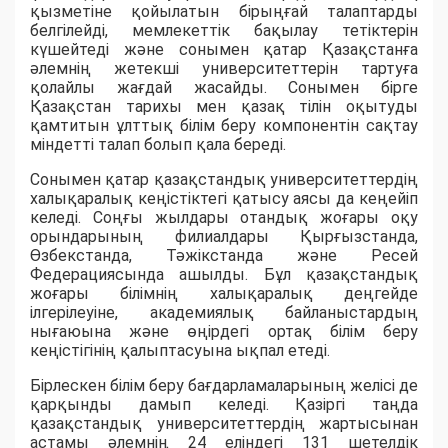
қызметіне қойылатын бірыңғай талаптарды
белгілейді, мемлекеттік бақылау тетіктерін
күшейтеді және сонымен қатар Қазақстанға
әлемнің жетекші университеттерін тартуға
қолайлы жағдай жасайды. Сонымен бірге
Қазақстан тарихы мен қазақ тілін оқытуды
қамтитын ұлттық білім беру компонентін сақтау
міндетті талап болып қала береді.
Сонымен қатар қазақстандық университеттердің
халықаралық кеңістіктегі қатысу аясы да кеңейіп
келеді. Соңғы жылдары отандық жоғары оқу
орындарының филиалдары Қырғызстанда,
Өзбекстанда, Тәжікстанда және Ресей
Федерациясында ашылды. Бұл қазақстандық
жоғары білімнің халықаралық деңгейде
ілгерілеуіне, академиялық байланыстардың
нығаюына және өңірдегі ортақ білім беру
кеңістігінің қалыптасуына ықпал етеді.
Бірлескен білім беру бағдарламаларының желісі де
қарқынды дамып келеді. Қазіргі таңда
қазақстандық университеттердің жартысынан
астамы әлемнің 24 еліндегі 131 шетелдік