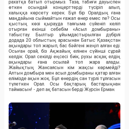
рахатқа батып отырмыз. Таза, табиғи дауыспен
өткен осындай концерттерді түсіріп алып,
халыққа көрсету керек. Бұл бір Оралдың ғана
маңдайына сыймайтын ғажап өнер емес пе? Осы
қыстың көзі қырауда таяғыма сүйеніп келіп
отырған екінші себебім «Асыл домбыраны»
табыстау. Былтыр ұйымдастырылған дүбірлі
додада 20 облыстың арасынан Батыс Қазақстан
ақындары топ жарып, бас бәйгені жеңіп алған еді.
Осыған орай, біз Ақжайық елінен сүйінші сұрай
келдік. Орал секілді еңсесі биік, рухы асқақ елдің
ақындары ғана осылай топ жара алады.
Жайықтың Жансаясын кім жақсы көрмейді?
Алтын домбыра мен асыл домбыраны қатар алған
елімізде ақын жоқ. Бұл өнердің сан түрлі тұлғасын
түлеткен Орал. Осы бақтарың бастарыңнан
таймасын! - деп ақ батасын берді Жүрсін Ерман.