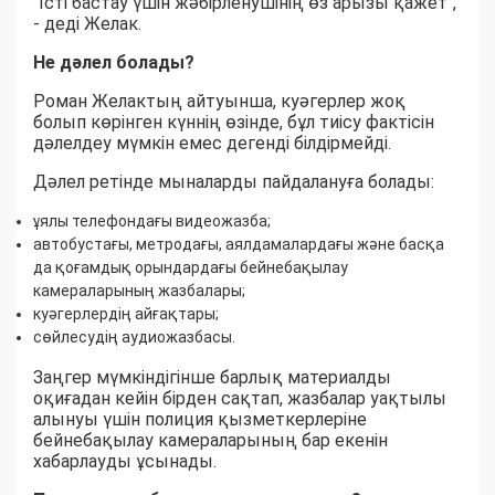
"Істі бастау үшін жәбірленушінің өз арызы қажет",
- деді Желак.
Не дәлел болады?
Роман Желактың айтуынша, куәгерлер жоқ
болып көрінген күннің өзінде, бұл тиісу фактісін
дәлелдеу мүмкін емес дегенді білдірмейді.
Дәлел ретінде мыналарды пайдалануға болады:
ұялы телефондағы видеожазба;
автобустағы, метродағы, аялдамалардағы және басқа
да қоғамдық орындардағы бейнебақылау
камераларының жазбалары;
куәгерлердің айғақтары;
сөйлесудің аудиожазбасы.
Заңгер мүмкіндігінше барлық материалды
оқиғадан кейін бірден сақтап, жазбалар уақтылы
алынуы үшін полиция қызметкерлеріне
бейнебақылау камераларының бар екенін
хабарлауды ұсынады.