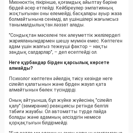
Михнюктің пікірінше, қоғамдық айыптау бәріне
бірдей әсер етпейді. Кейбіреулер эмпатияның
жоқтығынан оны елемейді, басқалары ауыр жаза
болмайтынына сенімді, ал үшіншілері жағымсыз
танымалдылықтан ләззат алады.
"Сондықтан мәселені тек әлеуметтік желілердегі
жарияланымдармен шешу мүмкін емес. Көптеген
адам үшін жалғыз тежеуші фактор – нақты
заңдық салдарлар", – деп есептейді ол.
Неге құрбандар бірден қарсылық көрсете
алмайды?
Психолог көптеген әйелдің тиісу кезінде неге
сілейіп қалатынын және бірден жауап қата
алмайтынын бөлек түсіндірді.
Оның айтуынша, бұл жүйке жүйесінің "сілейіп
қалу" (замирание) реакциясы ретінде белгілі
табиғи жауабы. Ол автоматты түрде пайда
болады және адамның әлсіздігін немесе
қорқақтығын білдірмейді.