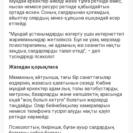
Мұндай еркектер әйелді жеке тұлға ретінде емес,
нысан немесе ресурс ретінде қабылдайтын
ортада өскен. Соның салдарынан қоғамдық
айыптау олардың мінез-құлқына ешқандай әсер
етпейді.
"Мұндай ұстанымдарды өзгерту үшін интернеттегі
жарияланымдар жеткіліксіз. Бұл не ұзақ мерзімді
психотерапияны, не адамның өзі сезінетін нақты
заңдық салдарларды талап етеді", – деп
түсіндіреді психолог.
Жазадан қорықпаса
Маманның айтуынша, тағы бір санаттағылар
өздерінің жазасыз қалатынын сезеді. Көбіне
мұндай еркектер адам лық толы автобустарды,
метроны, базарларды және көпшіліктің арасында
оңай "жоқ болып кетуге" болатын жерлерді
таңдайды. Олар бейнебақылау камераларын
немесе телефонға түсіріп алуды нақты қауіп
ретінде көрмейді.
Психологтың пікірінше, бұған ауыр салдардың
болмауы себеп болады.