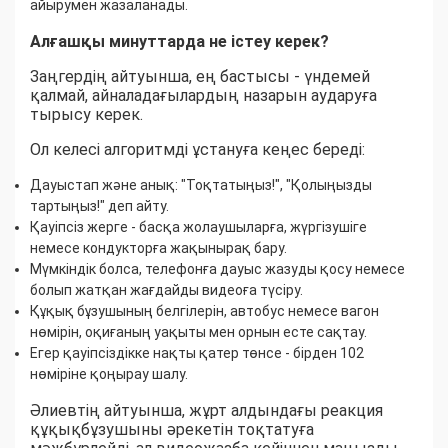
айырумен жазаланады.
Алғашқы минуттарда не істеу керек?
Заңгердің айтуынша, ең бастысы - үндемей
қалмай, айналадағылардың назарын аударуға
тырысу керек.
Ол келесі алгоритмді ұстануға кеңес береді:
Дауыстап және анық: "Тоқтатыңыз!", "Қолыңызды
тартыңыз!" деп айту.
Қауіпсіз жерге - басқа жолаушыларға, жүргізушіге
немесе кондукторға жақынырақ бару.
Мүмкіндік болса, телефонға дауыс жазуды қосу немесе
болып жатқан жағдайды видеоға түсіру.
Құқық бұзушының белгілерін, автобус немесе вагон
нөмірін, оқиғаның уақыты мен орнын есте сақтау.
Егер қауіпсіздікке нақты қатер төнсе - бірден 102
нөміріне қоңырау шалу.
Әлиевтің айтуынша, жұрт алдындағы реакция
құқықбұзушыны әрекетін тоқтатуға