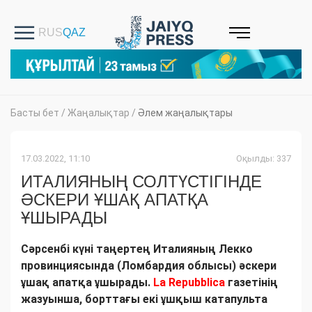
Басты бет
/
Жаңалықтар
/
Әлем жаңалықтары
17.03.2022, 11:10
Оқылды: 337
ИТАЛИЯНЫҢ СОЛТҮСТІГІНДЕ
ӘСКЕРИ ҰШАҚ АПАТҚА
ҰШЫРАДЫ
Сәрсенбі күні таңертең Италияның Лекко
провинциясында (Ломбардия облысы) әскери
ұшақ апатқа ұшырады.
La Repubblica
газетінің
жазуынша, борттағы екі ұшқыш катапульта