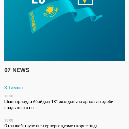
07 NEWS
8 Тамыз
10:30
Шыңғырлауда Абайдың 181 жылдығына арналған әдеби-
сазды кеш өтті
10:00
Отан шебін күзеткен ерлерге құрмет көрсетілді