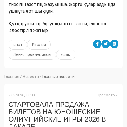
тиесілі. Газеттің жазуынша, жерге құлар алдында
ұшақта өрт шыққан.
Құтқарушылар бір ұшқышты тапты, екіншісі
іздестіріліп жатыр.
апат
Италия
Лекко провинциясы
ұшақ
Главная
/
Новости
/
Главные новости
7.08.2026, 22:00
Просмотры:
СТАРТОВАЛА ПРОДАЖА
БИЛЕТОВ НА ЮНОШЕСКИЕ
ОЛИМПИЙСКИЕ ИГРЫ-2026 В
ДАКАРЕ