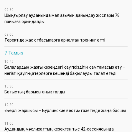
09:30
​Шыңғырлау ауданында мал азығын дайындау жоспары 78
пайызға орындалды
09:00
​Теректіде жас отбасыларға арналған тренинг өтті
7 Тамыз
16:45
Балалардың жазғы кезеңдегі қауіпсіздігін қамтамасыз ету –
негізгі қауіп-қатерлерге кешенді бақылауды талап етеді
15:30
Батыстың барысы анықталды
12:30
«Бөрлі жаршысы – Бурлинские вести» газетінде жаңа басшы
11:00
Аудандық мәслихаттың кезектен тыс 42-сессиясында