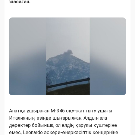
жасаған.
Апатқа ұшыраған M-346 оқу-жаттығу ұшағы
Италияның өзінде шығарылған. Алдын ала
деректер бойынша, ол елдің қарулы күштеріне
емес, Leonardo әскери-өнеркәсіптік концерніне