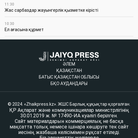
11:30
Жас сарбаздар жауынгерлік қызметке кірісті
10:30
Ел ағасына құрмет
ӘЛЕМ
ҚАЗАҚСТАН
БАТЫС ҚАЗАҚСТАН ОБЛЫСЫ
БҚО АУДАНДАРЫ
© 2024. «Zhaikpress.kz». ЖШС Барлық құқықтар қорғалған.
ҚР Ақпарат және коммуникациялар министрлігінің
30.01.2019 ж. № 17490-ИА куәлігі берілген.
Сайт материалдарын коммерциялық не басқа
мақсатта толық немесе ішінара көшіруге тек сайт
иесінің жазбаша келісімімен рұқсат етіледі.
Біз әлеуметтік желілерде