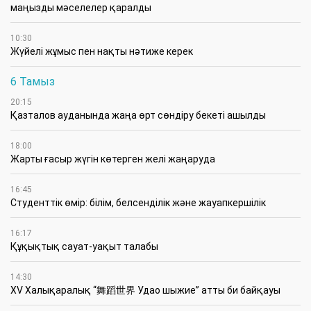
маңызды мәселелер қаралды
10:30
Жүйелі жұмыс пен нақты нәтиже керек
6 Тамыз
20:15
Қазталов ауданында жаңа өрт сөндіру бекеті ашылды
18:00
Жарты ғасыр жүгін көтерген желі жаңаруда
16:45
Студенттік өмір: білім, белсенділік және жауапкершілік
16:17
Құқықтық сауат-уақыт талабы
14:30
XV Халықаралық “舞蹈世界 Удао шыжие” атты би байқауы