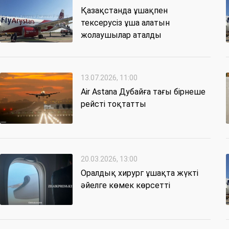
Қазақстанда ұшақпен
тексерусіз ұша алатын
жолаушылар аталды
13.07.2026, 11:00
Air Astana Дубайға тағы бірнеше
рейсті тоқтатты
20.03.2026, 13:00
Оралдық хирург ұшақта жүкті
әйелге көмек көрсетті