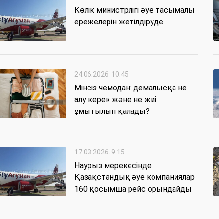
Көлік министрлігі әуе тасымалы
ережелерін жетілдіруде
24.06.2026, 10:45
Мінсіз чемодан: демалысқа не
алу керек және не жиі
ұмытылып қалады?
17.03.2026, 9:15
Наурыз мерекесінде
Қазақстандық әуе компаниялар
160 қосымша рейс орындайды