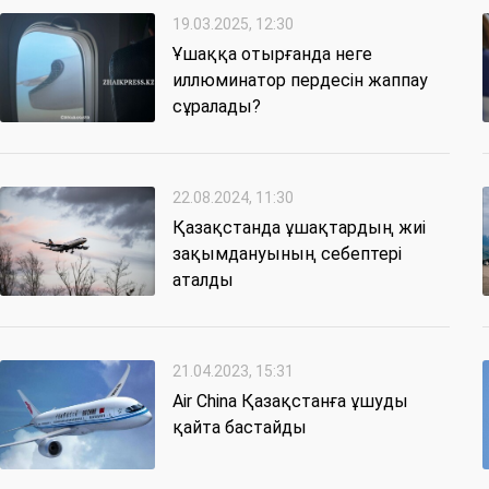
19.03.2025, 12:30
Ұшаққа отырғанда неге
иллюминатор пердесін жаппау
сұралады?
22.08.2024, 11:30
Қазақстанда ұшақтардың жиі
зақымдануының себептері
аталды
21.04.2023, 15:31
Air China Қазақстанға ұшуды
қайта бастайды