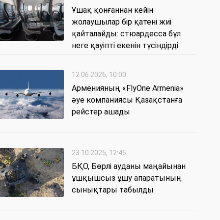
Ұшақ қонғаннан кейін
жолаушылар бір қатені жиі
қайталайды: стюардесса бұл
неге қауіпті екенін түсіндірді
12.06.2026, 10:00
Арменияның «FlyOne Armenia»
әуе компаниясы Қазақстанға
рейстер ашады
23.10.2025, 12:45
БҚО, Бөрлі ауданы маңайынан
ұшқышсыз ұшу апаратының
сынықтары табылды