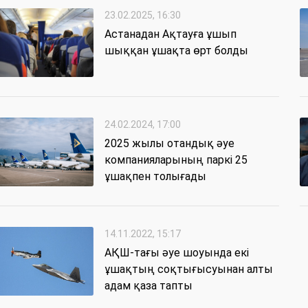
23.02.2025, 16:30
Астанадан Ақтауға ұшып
шыққан ұшақта өрт болды
24.02.2024, 17:00
2025 жылы отандық әуе
компанияларының паркі 25
ұшақпен толығады
14.11.2022, 15:17
АҚШ-тағы әуе шоуында екі
ұшақтың соқтығысуынан алты
адам қаза тапты