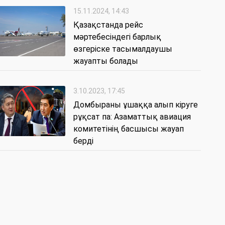
15.11.2024, 14:43
Қазақстанда рейс
мәртебесіндегі барлық
өзгеріске тасымалдаушы
жауапты болады
3.10.2023, 17:45
Домбыраны ұшаққа алып кіруге
рұқсат па: Азаматтық авиация
комитетінің басшысы жауап
берді