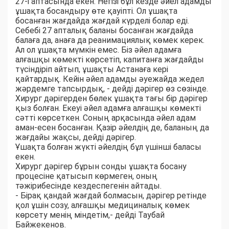
27-і аптасында екен. Негізі бұл кезде әйел адамды
ұшақта босандыру өте қауіпті. Ол ұшақта
босанған жағдайда жағдай күрделі болар еді.
Себебі 27 апталық баланы босанған жағдайда
балаға да, анаға да реанимациялық көмек керек.
Ал ол ұшақта мүмкін емес. Біз әйел адамға
алғашқы көмекті көрсетіп, капитанға жағдайды
түсіндіріп айтып, ұшақты Астанаға кері
қайтардық. Кейін әйел адамды әуежайда жедел
жәрдемге тапсырдық, - дейді дәрігер өз сөзінде.
Хирург дәрігерден бөлек ұшақта тағы бір дәрігер
қыз болған. Екеуі әйел адамға алғашқы көмекті
сәтті көрсеткен. Соның арқасында әйел адам
аман-есен босанған. Қазір әйелдің де, баланың да
жағдайы жақсы, дейді дәрігер.
Ұшақта болған жүкті әйелдің бұл үшінші баласы
екен.
Хирург дәрігер бұрын сонды ұшақта босану
процесіне қатысып көрмеген, оның
тәжірибесінде кездеспегенін айтады.
- Бірақ қандай жағдай болмасын, дәрігер ретінде
қол ұшін созу, алғашқы медициналық көмек
көрсету менің міндетім,- дейді Таубай
Байжекенов.