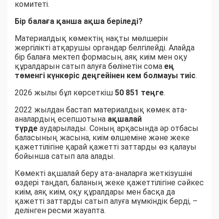
комитеті.
Бір балаға қанша ақша беріледі?
Материалдық көмектің нақты мөлшерін
жергілікті атқарушы органдар белгілейді. Алайда
бір балаға мектеп формасын, аяқ киім мен оқу
құралдарын сатып алуға бөлінетін сома
ең
төменгі күнкөріс деңгейінен кем болмауы тиіс
.
2026 жылы бұл көрсеткіш
50 851 теңге
.
2022 жылдан бастап материалдық көмек ата-
аналардың есепшотына
ақшалай
түрде
аударылады. Соның арқасында әр отбасы
баласының жасына, киім өлшеміне және жеке
қажеттілігіне қарай қажетті заттарды өз қалауы
бойынша сатып ала алады.
Көмекті ақшалай беру ата-аналарға жеткізушіні
өздері таңдап, баланың жеке қажеттілігіне сәйкес
киім, аяқ киім, оқу құралдары мен басқа да
қажетті заттарды сатып алуға мүмкіндік берді, –
делінген ресми жауапта.