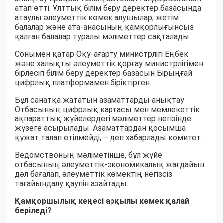
атап өтті. Ұлттық білім беру деректер базасында
атаулы әлеуметтік көмек алушылар, жетім
балалар және ата-анасының қамқорлығынсыз
қалған балалар туралы мәліметтер сақталады.
Сонымен қатар Оқу-ағарту министрлігі Еңбек
және халықты әлеуметтік қорғау министрлігімен
бірлесіп білім беру деректер базасын Бірыңғай
цифрлық платформамен біріктірген.
Бұл санатқа жататын азаматтарды анықтау
Отбасының цифрлық картасы мен мемлекеттік
ақпараттық жүйелердегі мәліметтер негізінде
жүзеге асырылады. Азаматтардан қосымша
құжат талап етілмейді, – деп хабарлады комитет.
Ведомствоның мәліметінше, бұл жүйе
отбасының әлеуметтік-экономикалық жағдайын
дәл бағалап, әлеуметтік көмектің негізсіз
тағайындалу қаупін азайтады.
Қамқоршылық кеңесі арқылы көмек қалай
беріледі?