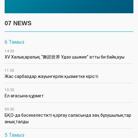
07 NEWS
6 Тамыз
14:30
XV Халықаралық “舞蹈世界 Удао шыжие” атты би байқауы
11:30
Жас сарбаздар жауынгерлік қызметке кірісті
10:30
Ел ағасына құрмет
09:30
БҚО-да бәсекелестікті қорғау саласында заң бұзушылықтар
анықталды
5 Тамыз