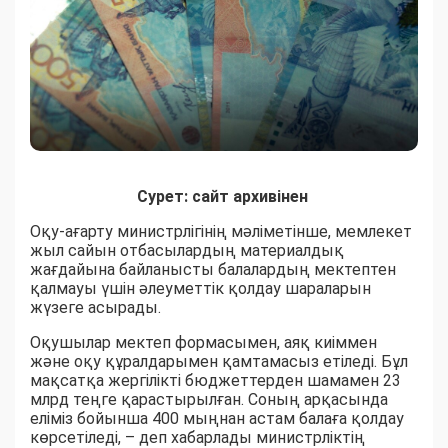
Сурет: сайт архивінен
Оқу-ағарту министрлігінің мәліметінше, мемлекет
жыл сайын отбасылардың материалдық
жағдайына байланысты балалардың мектептен
қалмауы үшін әлеуметтік қолдау шараларын
жүзеге асырады.
Оқушылар мектеп формасымен, аяқ киіммен
және оқу құралдарымен қамтамасыз етіледі. Бұл
мақсатқа жергілікті бюджеттерден шамамен 23
млрд теңге қарастырылған. Соның арқасында
еліміз бойынша 400 мыңнан астам балаға қолдау
көрсетіледі, – деп хабарлады министрліктің