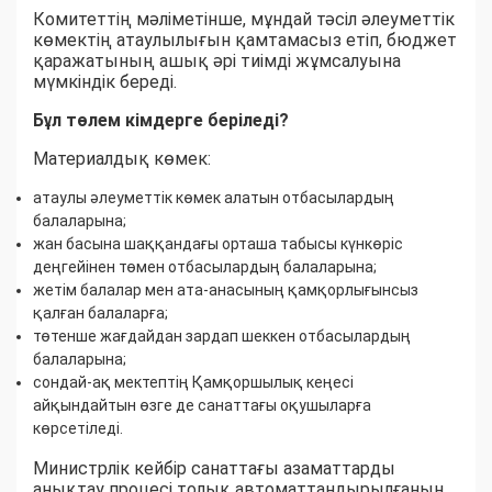
Комитеттің мәліметінше, мұндай тәсіл әлеуметтік
көмектің атаулылығын қамтамасыз етіп, бюджет
қаражатының ашық әрі тиімді жұмсалуына
мүмкіндік береді.
Бұл төлем кімдерге беріледі?
Материалдық көмек:
атаулы әлеуметтік көмек алатын отбасылардың
балаларына;
жан басына шаққандағы орташа табысы күнкөріс
деңгейінен төмен отбасылардың балаларына;
жетім балалар мен ата-анасының қамқорлығынсыз
қалған балаларға;
төтенше жағдайдан зардап шеккен отбасылардың
балаларына;
сондай-ақ мектептің Қамқоршылық кеңесі
айқындайтын өзге де санаттағы оқушыларға
көрсетіледі.
Министрлік кейбір санаттағы азаматтарды
анықтау процесі толық автоматтандырылғанын