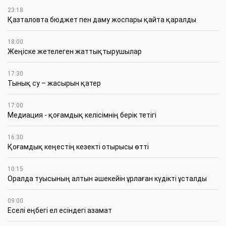
23:18
Қазталовта бюджет пен даму жоспары қайта қаралды
18:00
Жеңіске жетелеген жаттықтырушылар
17:30
Тынық су – жасырын қатер
17:00
Медиация - қоғамдық келісімнің берік тетігі
16:30
Қоғамдық кеңестің кезекті отырысы өтті
10:15
Оралда туысының алтын әшекейін ұрлаған күдікті ұсталды
09:00
Еселі еңбегі ел есіндегі азамат