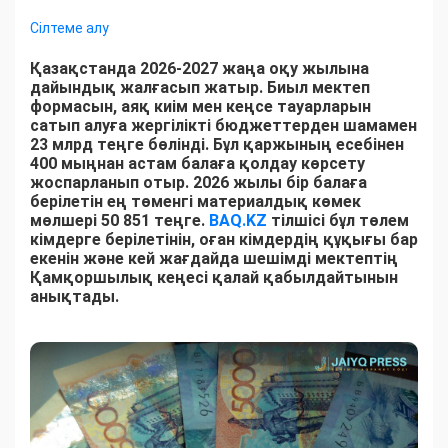
Сілтеме алу
Қазақстанда 2026-2027 жаңа оқу жылына
дайындық жалғасып жатыр. Биыл мектеп
формасын, аяқ киім мен кеңсе тауарларын
сатып алуға жергілікті бюджеттерден шамамен
23 млрд теңге бөлінді. Бұл қаржының есебінен
400 мыңнан астам балаға қолдау көрсету
жоспарланып отыр. 2026 жылы бір балаға
берілетін ең төменгі материалдық көмек
мөлшері 50 851 теңге.
BAQ.KZ
тілшісі бұл төлем
кімдерге берілетінін, оған кімдердің құқығы бар
екенін және кей жағдайда шешімді мектептің
Қамқоршылық кеңесі қалай қабылдайтынын
анықтады.