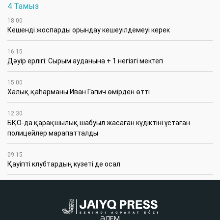
4 Тамыз
18:00
Кешенді жоспарды орындау кешеуілдемеуі керек
16:15
Дәуір ерлігі: Сырым ауданына + 1 негізгі мектеп
15:00
Халық қаһарманы Иван Гапич өмірден өтті
12:30
БҚО-да қарақшылық шабуыл жасаған күдіктіні ұстаған
полицейлер марапатталды
09:15
Қауіпті клубтардың күзеті де осал
ӘЛЕМ