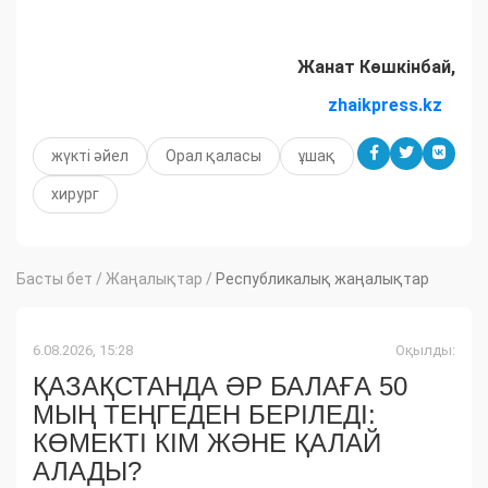
Жанат Көшкінбай,
zhaikpress.kz
жүкті әйел
Орал қаласы
ұшақ
хирург
Басты бет
/
Жаңалықтар
/
Республикалық жаңалықтар
6.08.2026, 15:28
Оқылды:
ҚАЗАҚСТАНДА ӘР БАЛАҒА 50
МЫҢ ТЕҢГЕДЕН БЕРІЛЕДІ:
КӨМЕКТІ КІМ ЖӘНЕ ҚАЛАЙ
АЛАДЫ?