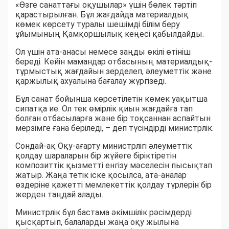
«Өзге санаттағы оқушылар» үшін бөлек тәртіп
қарастырылған. Бұл жағдайда материалдық
көмек көрсету туралы шешімді білім беру
ұйымының Қамқоршылық кеңесі қабылдайды.
Ол үшін ата-анасы немесе заңды өкілі өтініш
береді. Кейін мамандар отбасының материалдық-
тұрмыстық жағдайын зерделеп, әлеуметтік және
қаржылық ахуалына бағалау жүргізеді.
Бұл санат бойынша көрсетілетін көмек уақытша
сипатқа ие. Ол тек өмірлік қиын жағдайға тап
болған отбасыларға және бір тоқсаннан аспайтын
мерзімге ғана беріледі, – деп түсіндірді министрлік.
Сондай-ақ Оқу-ағарту министрлігі әлеуметтік
қолдау шараларын бір жүйеге біріктіретін
композиттік қызметті енгізу мәселесін пысықтап
жатыр. Жаңа тетік іске қосылса, ата-аналар
өздеріне қажетті мемлекеттік қолдау түрлерін бір
жерден таңдай алады.
Министрлік бұл бастама әкімшілік рәсімдерді
қысқартып, балаларды жаңа оқу жылына