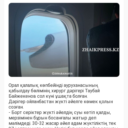
Орал қалалық көпбейінді ауруханасының
қабылдау бөлімінің хирург дәрігері Таубай
Байжекенов сол күні ұшақта болған.
Дәрігер ойланбастан жүкті әйелге көмек қолын
созған.
- Борт серіктер жүкті әйелдің суы кетіп қалды,
мерзімінен бұрын босанғалы жатыр деп
мәлімдеді. 30-32 жасар әйел адам жүктіліктің тек