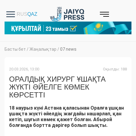
Басты бет
/
Жаңалықтар
/
07 news
20.03.2026, 13:00
Оқылды: 188
ОРАЛДЫҚ ХИРУРГ ҰШАҚТА
ЖҮКТІ ӘЙЕЛГЕ КӨМЕК
КӨРСЕТТІ
18 наурыз күні Астана қаласынан Оралға ұшқан
ұшақта жүкті әйелдің жағдайы нашарлап, қан
кетіп, шұғыл көмек қажет болған. Абырой
болғанда бортта дәрігер болып шықты.