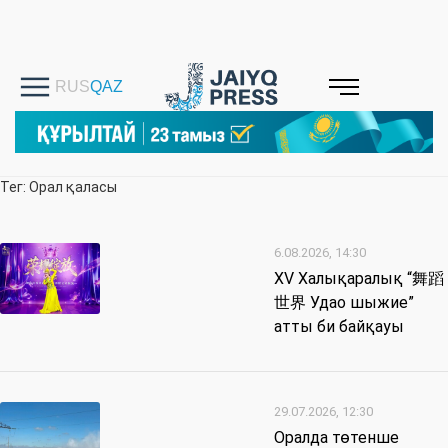
Тег: Орал қаласы
6.08.2026, 14:30
XV Халықаралық “舞蹈
世界 Удао шыжие”
атты би байқауы
29.07.2026, 12:30
Оралда төтенше