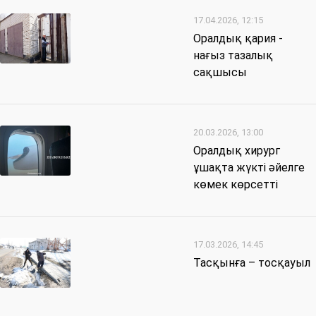
17.04.2026, 12:15
Оралдық қария -
нағыз тазалық
сақшысы
20.03.2026, 13:00
Оралдық хирург
ұшақта жүкті әйелге
көмек көрсетті
17.03.2026, 14:45
Тасқынға – тосқауыл