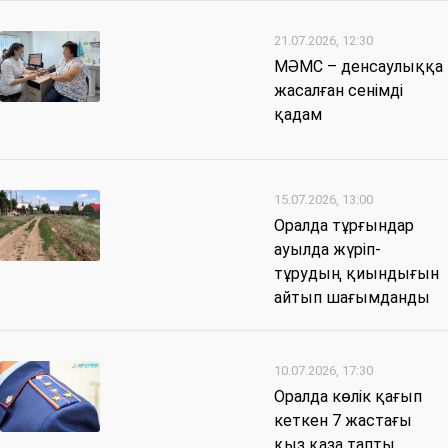
21.07.2026, 12:30
МӘМС – денсаулыққа
жасалған сенімді
қадам
15.07.2026, 13:00
Оралда тұрғындар
ауылда жүріп-
тұрудың қиындығын
айтып шағымданды
10.07.2026, 17:30
Оралда көлік қағып
кеткен 7 жастағы
қыз қаза тапты