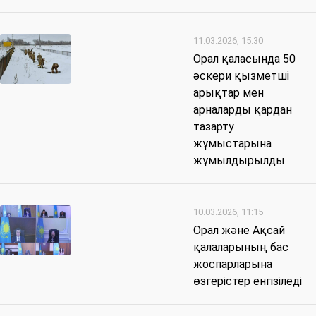
11.03.2026, 15:30
Орал қаласында 50
әскери қызметші
арықтар мен
арналарды қардан
тазарту
жұмыстарына
жұмылдырылды
10.03.2026, 11:15
Орал және Ақсай
қалаларының бас
жоспарларына
өзгерістер енгізіледі