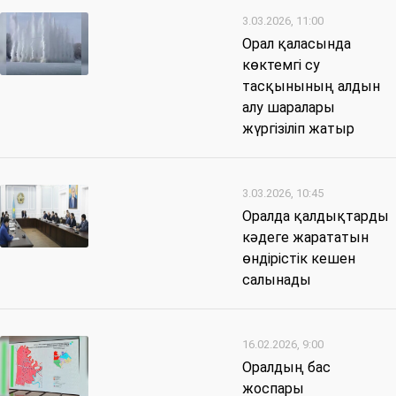
3.03.2026, 11:00
Орал қаласында
көктемгі су
тасқынының алдын
алу шаралары
жүргізіліп жатыр
3.03.2026, 10:45
Оралда қалдықтарды
кәдеге жарататын
өндірістік кешен
салынады
16.02.2026, 9:00
Оралдың бас
жоспары