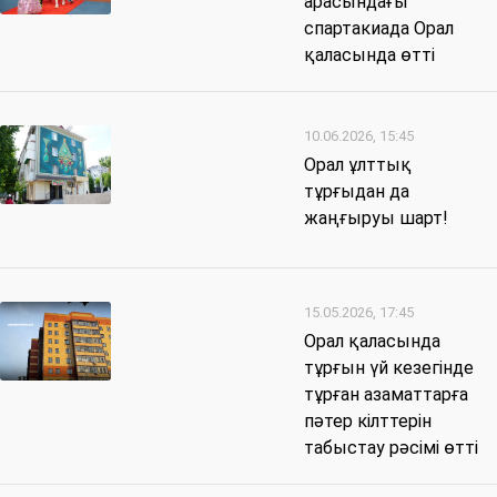
арасындағы
спартакиада Орал
қаласында өтті
10.06.2026, 15:45
Орал ұлттық
тұрғыдан да
жаңғыруы шарт!
15.05.2026, 17:45
Орал қаласында
тұрғын үй кезегінде
тұрған азаматтарға
пәтер кілттерін
табыстау рәсімі өтті