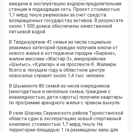
введена в эксплуатацию водораспределительная
станция и подводящая сеть. Проект стоимостью
1,1 млрд теңге реализован за счет средств
возвращенных государству активов. В результате
около 1 500 домов обеспечены качественной
питьевой водой.
В Талдықорғане 41 семья из числа социально
уязвимых категорий граждан получила ключи от
нового жилья в коттеджном городке «Береке»,
жилом массиве «Жастар-3», микрорайонах
«Шығыс», «Құлагер» и на проспекте К. Жалаири.
Всего в текущем году в областном центре
новоселье справят около 1,4 тыс. человек.
В Шымкенте 80 семей из числа очередников
(многодетные и неполные семьи, граждане с
инвалидностью, дети-сироты) получили квартиры
по программе арендного жилья с правом выкупа.
В селе Шорнақ Сауранского района Туркестанской
области сдан в эксплуатацию новый спортивный
комплекс стоимостью 1,7 млрд теңге. На
территории площадью 1 га размещены залы для