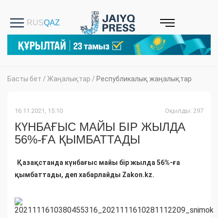
Басты бет
/
Жаңалықтар
/
Республикалық жаңалықтар
16.11.2021, 15:10
Оқылды: 297
КҮНБАҒЫС МАЙЫ БІР ЖЫЛДА
56%-ҒА ҚЫМБАТТАДЫ
Қазақстанда күнбағыс майы бір жылда 56%-ға
қымбаттады, деп хабарлайды Zakon.kz.