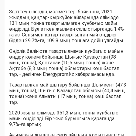
Зерттеушілердің мәліметтері бойынша, 2021
жылдың қаңтар-қыркүйек айларында елімізде
131 мың тонна тазартылмаған күнбағыс майы
өндірілді. Бұл өткен жылмен салыстырғанда 1,4%-
ға аз. Сонымен қатар тазартылған май өндірісі
бірден 29,7%-ға, 109,8 мың тоннаға дейін ұлғайды.
Өңірлік бөліністе тазартылмаған күнбағыс майын
өндіру көлемі бойынша Шығыс Қазақстан (98
мың тонна), Қостанай (10,5 мың тонна) және
Ақтөбе (8,3 мың тонна) облыстары көш бастап
тұр, - делінген Energyprom.kz хабарламасында.
Тазартылған май шығару бойынша Шымкент (47,3
мың тонна), Шығыс Қазақстан облысы (40,4 мың
тонна) және Алматы (17 мың тонна) көш бастап
тұр.
2020 жылы елімізде 351,3 мың тонна күнбағыс
майы өндірілді. Бір жыл бұрынғыға қарағанда
9,7%-ға артық.
Ағымдағы жылдың сегіз айының қорытындысы