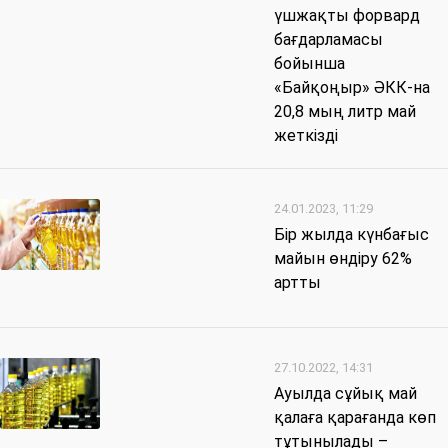
үшжақты форвард
бағдарламасы
бойынша
«Байқоңыр» ӘКК-на
20,8 мың литр май
жеткізді
24.01.2023, 11:29
Бір жылда күнбағыс
майын өндіру 62%
артты
27.10.2022, 14:31
Ауылда сұйық май
қалаға қарағанда көп
тұтынылады –