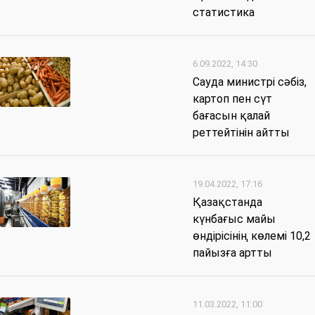
статистика
6.09.2022, 14:30
Сауда министрі сәбіз,
картоп пен сүт
бағасын қалай
реттейтінін айтты
19.04.2022, 17:16
Қазақстанда
күнбағыс майы
өндірісінің көлемі 10,2
пайызға артты
11.03.2022, 11:00