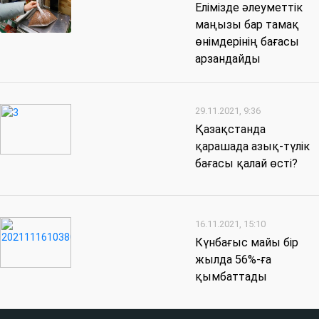
Елімізде әлеуметтік
маңызы бар тамақ
өнімдерінің бағасы
арзандайды
29.11.2021, 9:36
Қазақстанда
қарашада азық-түлік
бағасы қалай өсті?
16.11.2021, 15:10
Күнбағыс майы бір
жылда 56%-ға
қымбаттады