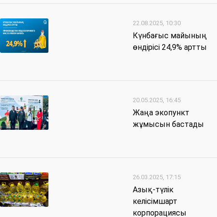
22.08.2025, 10:30
Күнбағыс майының
өндірісі 24,9% артты
20.05.2025, 16:45
Жаңа экопункт
жұмысын бастады
26.03.2025, 17:15
Азық-түлік
келісімшарт
корпорациясы