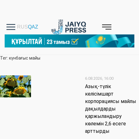
Тег: күнбағыс майы
6.08.2026, 16:00
Азық-түлік
келісімшарт
корпорациясы майлы
дақылдарды
қаржыландыру
көлемін 2,6 есеге
арттырды