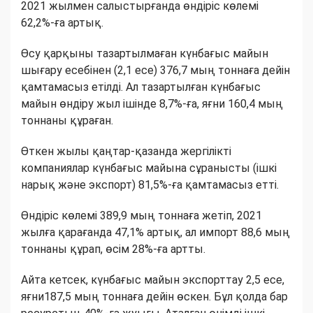
2021 жылмен салыстырғанда өндіріс көлемі
62,2%-ға артық.
Өсу қарқыны тазартылмаған күнбағыс майын
шығару есебінен (2,1 есе) 376,7 мың тоннаға дейін
қамтамасыз етілді. Ал тазартылған күнбағыс
майын өндіру жыл ішінде 8,7%-ға, яғни 160,4 мың
тоннаны құраған.
Өткен жылы қаңтар-қазанда жергілікті
компаниялар күнбағыс майына сұранысты (ішкі
нарық және экспорт) 81,5%-ға қамтамасыз етті.
Өндіріс көлемі 389,9 мың тоннаға жетіп, 2021
жылға қарағанда 47,1% артық, ал импорт 88,6 мың
тоннаны құрап, өсім 28%-ға артты.
Айта кетсек, күнбағыс майын экспорттау 2,5 есе,
яғни187,5 мың тоннаға дейін өскен. Бұл қолда бар