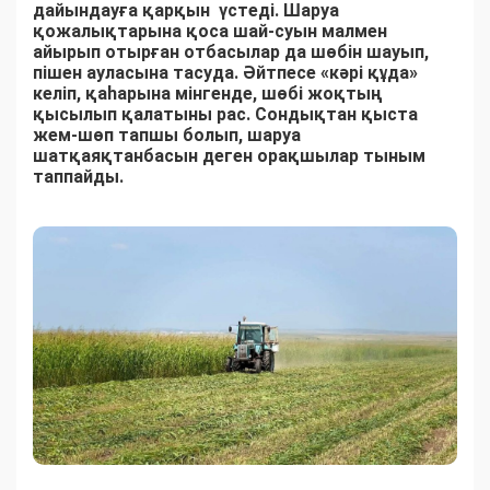
дайындауға қарқын үстеді. Шаруа
қожалықтарына қоса шай-суын малмен
айырып отырған отбасылар да шөбін шауып,
пішен ауласына тасуда. Әйтпесе «кәрі құда»
келіп, қаһарына мінгенде, шөбі жоқтың
қысылып қалатыны рас. Сондықтан қыста
жем-шөп тапшы болып, шаруа
шатқаяқтанбасын деген орақшылар тыным
таппайды.