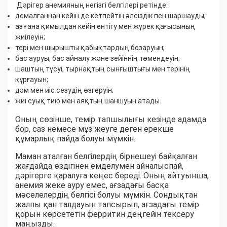
Дәрігер анемияның негізгі белгілері ретінде:
демалғаннан кейін де кетпейтін әлсіздік пен шаршауды;
аз ғана қимылдан кейін ентігу мен жүрек қағысының
жиілеуін;
тері мен шырышты қабықтардың бозаруын;
бас ауруы, бас айналу және зейіннің төмендеуін;
шаштың түсуі, тырнақтың сынғыштығы мен терінің
құрғауын;
дәм мен иіс сезудің өзгеруін;
жиі суық тию мен аяқтың шаншуын атады.
Оның сөзінше, темір тапшылығы кезінде адамда
бор, саз немесе мұз жеуге деген ерекше
құмарлық пайда болуы мүмкін.
Маман аталған белгілердің бірнешеуі байқалған
жағдайда өздігінен емделумен айналыспай,
дәрігерге қаралуға кеңес береді. Оның айтуынша,
анемия жеке ауру емес, ағзадағы басқа
мәселелердің белгісі болуы мүмкін. Сондықтан
жалпы қан талдауын тапсырып, ағзадағы темір
қорын көрсететін ферритин деңгейін тексеру
маңызды.