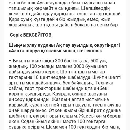
екені белгілі. Ауыл-аудандар биыл мал азығынан
тапшылық көрмейтін сыңайлы. Шөпшілердің
жем-шөп дайындау қарқыны соны аңғартқандай.
Қара суық күзге дейін бір жылдық емес, жыл
жарымдық шөп қоры дайын боларына сенім бар.
Серік БЕКСЕЙІТОВ,
Шыңғырлау ауданы Ақтау ауылдық округіндегі
«Азат» шаруа қожалығының жетекшісі:
– Биылғы қыстаққа 300 бас ірі қара, 500 уақ
жандық, 100 жылқы малына 3000 бума шөп
дайындауымыз керек. Шөптің шығымы әр
гектарына 10 центнерден шабылуда. Шүйгін шөпті
артығымен дайындауға бел байладық. Техника
сайлы, төрт тракторшы шабындықта еңбек
көрігін қыздыруда. Қазірдің өзінде шаруаны
еңсеру қарқынды. Жаздың аптап ыстығына
қарамай, қурап кетпей тұрып шауып, тасып алу да
оңай шаруа емес. Өткен жылы бірінші рет суданка
шөбін егіп, екі рет орып алдым. Жақсы өнім береді
екен. Содан биыл екінші мәрте 100 гектарға
суданка өсірдім. Шамамен 100 гектардан бір мың