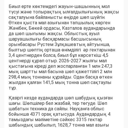
Биыл ерте көктемдегі жауын-шашынның мол
түсуі және топырақтың ылғалдылығының жақсы
сақталуына байланысты өңірде шөп шүйгін.
Өткен қыста мал азығынан тапшылық көрген
Жәнібек, Бөкей ордасы, Казталов аудандарында
да шөп шығымы жақсы. Облыстық ауыл
шаруашылығы басқармасы басшысының
орынбасары Рүстем Зұлқашевтың айтуынша,
былтыр шөптің орташа өнімділігі әр гектарынан
3,4 центнерден болса, биыл бұл көрсеткіш 4,5
центнерді құрап отыр. 2026-2027 жылғы мал
қыстағына кіреді деп жоспарланған 1 млн 247,3
мың шартты мал басына шөп қажеттілігі 2 млн
298,4 мың тоннаны құрайды. Одан басқа өткен
жылдан қалған 141,5 мың тонна шөп сақтаулы
тұр.
Қазіргі кезде аудандарда шөп шабудың қызған
шағы. Шөпшілер бел жазбай, тер төгуде. Шөп
шабатын техника да сайлы. Науқанға облыс
бойынша 4371 орақ қатысуда. Аудандардың 4
тамыздағы мәліметіне сәйкес 3315 гектар
шабындық шабылып, 1628,7 тонна мал азығы