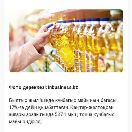
Фото дереккөзі: inbusiness.kz
Былтыр жыл ішінде күнбағыс майының бағасы
17%-ға дейін қымбаттаған. Қаңтар-желтоқсан
айлары аралығында 537,1 мың тонна күнбағыс
майы өндірілді.