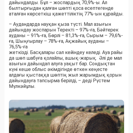
дайындалды. Бұл – жоспардың 70,9%-ы. Ал
былтырғыдан қалған шөпті қоса есептегенде
аталған көрсеткіш қажеттіліктің 77%-ын құрайды.
– Аудандарда науқан қыза түсті. Мал азығын
дайындау жоспарын Теректі – 97%-ға, Бәйтерек
ауданы – 91%-ға, Бөрлі – 81,3%-ға, Сырым – 79,6%-
ға, Шыңғырлау – 78%-ға, Ақжайық ауданы –
76,5%-ға
жеткізді. Басқалары сәл кейіндеу келеді. Ауа райы
да шөп шабуға қолайлы, ашық-жарық. Әлі де мал
азығын дайындап алуға уақыт бар. Сондықтан
күні кеше облыс әкімдігінде өткен кеңесте
алдағы қыстаққа шөптің жыл жарымдық қорын
дайындауға тапсырма берілді, – деді Рүстем
Мүлкәйұлы.