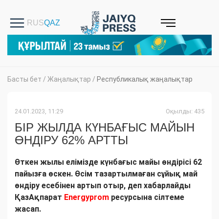
Басты бет
/
Жаңалықтар
/
Республикалық жаңалықтар
24.01.2023, 11:29
Оқылды: 435
БІР ЖЫЛДА КҮНБАҒЫС МАЙЫН
ӨНДІРУ 62% АРТТЫ
Өткен жылы елімізде күнбағыс майы өндірісі 62
пайызға өскен. Өсім тазартылмаған сұйық май
өндіру есебінен артып отыр, деп хабарлайды
ҚазАқпарат
Energyprom
ресурсына сілтеме
жасап.