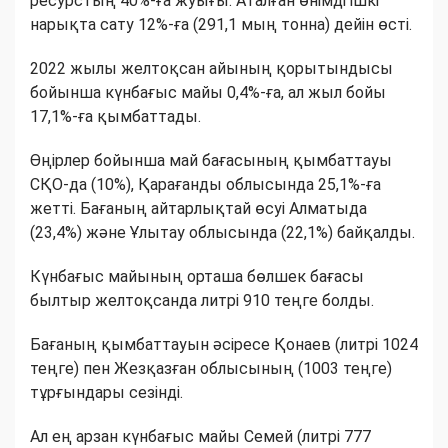
ресурстың 40%-ға жуығы. Аталған өнімді ішкі
нарықта сату 12%-ға (291,1 мың тонна) дейін өсті.
2022 жылы желтоқсан айының қорытындысы
бойынша күнбағыс майы 0,4%-ға, ал жыл бойы
17,1%-ға қымбаттады.
Өңірлер бойынша май бағасының қымбаттауы
СҚО-да (10%), Қарағанды облысында 25,1%-ға
жетті. Бағаның айтарлықтай өсуі Алматыда
(23,4%) және Ұлытау облысында (22,1%) байқалды.
Күнбағыс майының орташа бөлшек бағасы
былтыр желтоқсанда литрі 910 теңге болды.
Бағаның қымбаттауын әсіресе Қонаев (литрі 1024
теңге) пен Жезқазған облысының (1003 теңге)
тұрғындары сезінді.
Ал ең арзан күнбағыс майы Семей (литрі 777