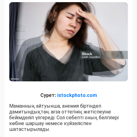
Сурет:
istockphoto.com
Маманның айтуынша, анемия біртіндеп
дамитындықтан, ағза оттегінің жетіспеуіне
бейімделіп үлгереді. Сол себепті оның белгілері
көбіне шаршау немесе күйзеліспен
шатастырылады.