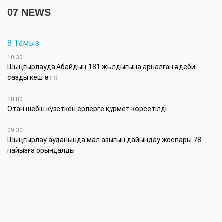
07 NEWS
8 Тамыз
10:30
Шыңғырлауда Абайдың 181 жылдығына арналған әдеби-
сазды кеш өтті
10:00
Отан шебін күзеткен ерлерге құрмет көрсетілді
09:30
​Шыңғырлау ауданында мал азығын дайындау жоспары 78
пайызға орындалды
09:00
​Теректіде жас отбасыларға арналған тренинг өтті
7 Тамыз
16:45