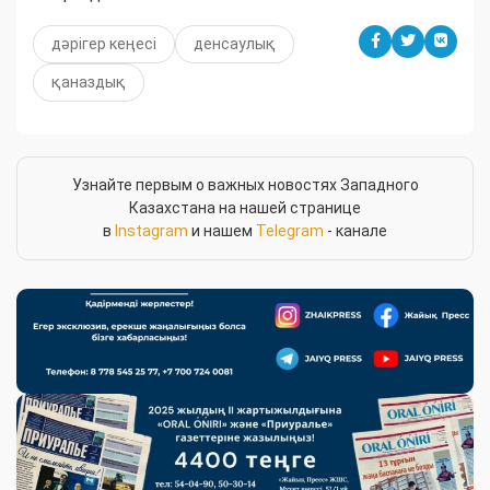
дәрігер кеңесі
денсаулық
қаназдық
Узнайте первым о важных новостях Западного
Казахстана на нашей странице
в
Instagram
и нашем
Telegram
- канале