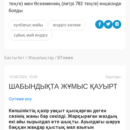
теңге) мен Өскеменнің (литрі 783 теңге) еншісінде
болды.
күнбағыс майы
өндіріс көлемі
сұйық май өндіру
Басты бет
/
Жаңалықтар
/
07 news
10.08.2026, 10:00
Оқылды:
ШАБЫНДЫҚТА ЖҰМЫС ҚАУЫРТ
Сілтеме алу
Көпшіліктің қазір уақыт қысқарған деген
сөзінің жаны бар секілді. Жарқыраған жаздың
екі айы зырылдап өте шықты. Ауылдағы шаруа
баққан жандар қыстық мал азығын