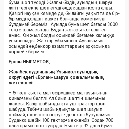
бума шөп түседі. Жалпы біздің ауылдың шаруа
жігіттері екпе шөп егуді әлдеқашан қолға алды.
Қазіргі науқан кезінде де, былайғы уақытта да бір-
бірімізді қолдап, қажет болғанда көмегімізді
бұлдамай береміз. Ауылда бума шөп бағасы 3000
теңге шамасында. Бұдан жоғары көтерілген
емес. Он жыл болды осындай бағамен халыққа
ұсынылады. Жастар ұйымшыл. Ауылымыз
осындай еңбекқор азаматтардың арқасында
көркейе бермек.
Ерлан НЫҒМЕТОВ,
Жәнібек ауданының Ұзынкөл ауылдық
округіндегі «Ерлан» шаруа қожалығының
жетекшісі:
– Өткен қыста мал өсірушілер мал азығынан
қиналғаны белгілі. Ал биыл шөптің шығымы
жақсы. Қазір шабындықта үш трактор шөп
шабуда. Табиғи шабындықтан шөп шауып
қоймай, екпе шөп өсіруге де көңіл бұрудамыз.
Суданка шөбін 100 гектарға еккенбіз. Содан 700
дана орама шөп түсірдік. Былтыр 92 дана бума