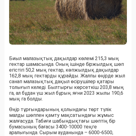
Биыл малазықтық дақылдар көлемі 215,3 мың
гектар шамасында. Оның ішінде біржылдық шөп
егістігі 50,2 мың гектар, көпжылдық дақылдар
162,8 мың гектарды құрайды. Жалпы өңірде жыл
санап малазықтық дақыл өсірушілер қатары
толығып келеді. Былтырғы көрсеткіш 203,8 мың
га, ал бұдан үш жыл бұрын, яғни 2023 жылы 190,6
мың га болды.
Өңір тұрғындарының қолындағы төрт түлік
малды шөппен қамту мақсатындағы жұмыс
жалғасуда. Табиғи шабындықтағы шөптің бір
бумасының бағасы 3400-10000 теңге
аралығында. Сырым ауданында – 6000-6500,