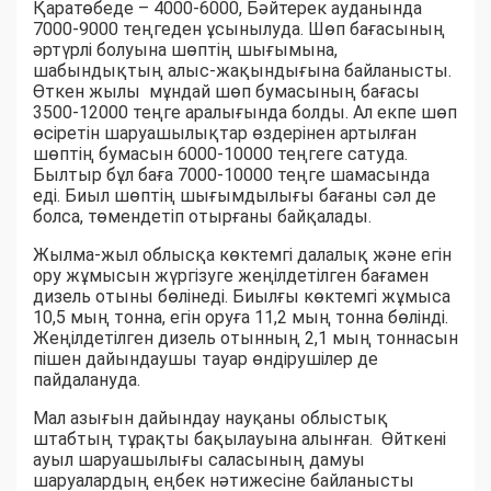
Қаратөбеде – 4000-6000, Бәйтерек ауданында
7000-9000 теңгеден ұсынылуда. Шөп бағасының
әртүрлі болуына шөптің шығымына,
шабындықтың алыс-жақындығына байланысты.
Өткен жылы мұндай шөп бумасының бағасы
3500-12000 теңге аралығында болды. Ал екпе шөп
өсіретін шаруашылықтар өздерінен артылған
шөптің бумасын 6000-10000 теңгеге сатуда.
Былтыр бұл баға 7000-10000 теңге шамасында
еді. Биыл шөптің шығымдылығы бағаны сәл де
болса, төмендетіп отырғаны байқалады.
Жылма-жыл облысқа көктемгі далалық және егін
ору жұмысын жүргізуге жеңілдетілген бағамен
дизель отыны бөлінеді. Биылғы көктемгі жұмыса
10,5 мың тонна, егін оруға 11,2 мың тонна бөлінді.
Жеңілдетілген дизель отынның 2,1 мың тоннасын
пішен дайындаушы тауар өндірушілер де
пайдалануда.
Мал азығын дайындау науқаны облыстық
штабтың тұрақты бақылауына алынған. Өйткені
ауыл шаруашылығы саласының дамуы
шаруалардың еңбек нәтижесіне байланысты