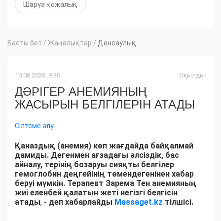
Шаруа қожалық
Басты бет
/
Жаңалықтар
/
Денсаулық
10.08.2026, 9:30
Оқылды:
ДӘРІГЕР АНЕМИЯНЫҢ
ЖАСЫРЫН БЕЛГІЛЕРІН АТАДЫ
Сілтеме алу
Қаназдық (анемия) көп жағдайда байқалмай
дамиды. Дегенмен ағзадағы әлсіздік, бас
айналу, терінің бозаруы сияқты белгілер
гемоглобин деңгейінің төмендегенінен хабар
беруі мүмкін. Терапевт Зарема Тен анемияның
жиі еленбей қалатын жеті негізгі белгісін
атады
,
- деп хабарлайды
Massaget.kz
тілшісі.