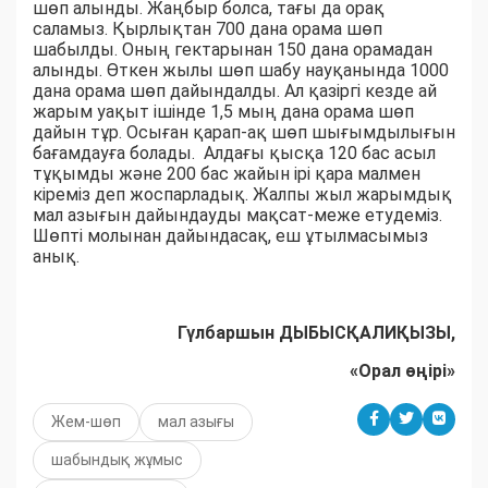
шөп алынды. Жаңбыр болса, тағы да орақ
саламыз. Қырлықтан 700 дана орама шөп
шабылды. Оның гектарынан 150 дана орамадан
алынды. Өткен жылы шөп шабу науқанында 1000
дана орама шөп дайындалды. Ал қазіргі кезде ай
жарым уақыт ішінде 1,5 мың дана орама шөп
дайын тұр. Осыған қарап-ақ шөп шығымдылығын
бағамдауға болады. Алдағы қысқа 120 бас асыл
тұқымды және 200 бас жайын ірі қара малмен
кіреміз деп жоспарладық. Жалпы жыл жарымдық
мал азығын дайындауды мақсат-меже етудеміз.
Шөпті молынан дайындасақ, еш ұтылмасымыз
анық.
Гүлбаршын ДЫБЫСҚАЛИҚЫЗЫ,
«Орал өңірі»
Жем-шөп
мал азығы
шабындық жұмыс