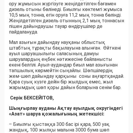
ору жұмысын жүргізуге жеңілдетілген бағамен
дизель отыны бөлінеді. Биылғы көктемгі жұмыса
10,5 мың тонна, егін оруға 11,2 мың тонна бөлінді.
Жеңілдетілген дизель отынның 2,1 мың тоннасын
пішен дайындаушы тауар өндірушілер де
пайдалануда.
Мал азығын дайындау науқаны облыстық
штабтың тұрақты бақылауына алынған. Өйткені
ауыл шаруашылығы саласының дамуы
шаруалардың еңбек нәтижесіне байланысты
екені белгілі. Ауыл-аудандар биыл мал азығынан
тапшылық көрмейтін сыңайлы. Шөпшілердің
жем-шөп дайындау қарқыны соны аңғартқандай.
Қара суық күзге дейін бір жылдық емес, жыл
жарымдық шөп қоры дайын боларына сенім бар.
Серік БЕКСЕЙІТОВ,
Шыңғырлау ауданы Ақтау ауылдық округіндегі
«Азат» шаруа қожалығының жетекшісі:
– Биылғы қыстаққа 300 бас ірі қара, 500 уақ
жандық, 100 жылқы малына 3000 бума шөп