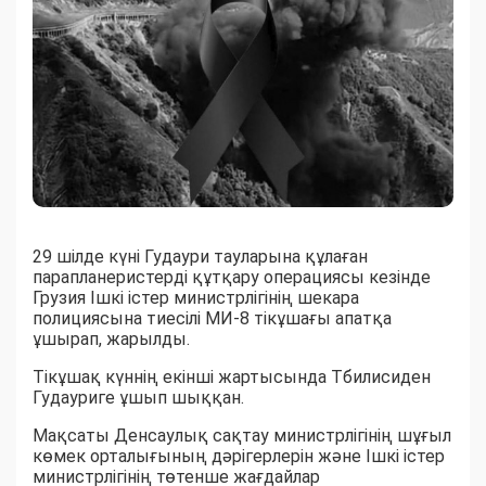
29 шілде күні Гудаури тауларына құлаған
парапланеристерді құтқару операциясы кезінде
Грузия Ішкі істер министрлігінің шекара
полициясына тиесілі МИ-8 тікұшағы апатқа
ұшырап, жарылды.
Тікұшақ күннің екінші жартысында Тбилисиден
Гудауриге ұшып шыққан.
Мақсаты Денсаулық сақтау министрлігінің шұғыл
көмек орталығының дәрігерлерін және Ішкі істер
министрлігінің төтенше жағдайлар