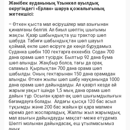
Жәнібек ауданының Ұзынкөл ауылдық
округіндегі «Ерлан» шаруа қожалығының
жетекшісі:
– Өткен қыста мал өсірушілер мал азығынан
қиналғаны белгілі. Ал биыл шөптің шығымы
жақсы. Қазір шабындықта үш трактор шөп
шабуда. Табиғи шабындықтан шөп шауып
қоймай, екпе шөп өсіруге де көңіл бұрудамыз.
Суданка шөбін 100 гектарға еккенбіз. Содан 700
дана орама шөп түсірдік. Былтыр 92 дана бума
шөп алынды. Жаңбыр болса, тағы да орақ
саламыз. Қырлықтан 700 дана орама шөп
шабылды. Оның гектарынан 150 дана орамадан
алынды. Өткен жылы шөп шабу науқанында 1000
дана орама шөп дайындалды. Ал қазіргі кезде ай
жарым уақыт ішінде 1,5 мың дана орама шөп
дайын тұр. Осыған қарап-ақ шөп шығымдылығын
бағамдауға болады. Алдағы қысқа 120 бас асыл
тұқымды және 200 бас жайын ірі қара малмен
кіреміз деп жоспарладық. Жалпы жыл жарымдық
мал азығын дайындауды мақсат-меже етудеміз.
Шөпті молынан дайындасақ, еш ұтылмасымыз
анық.