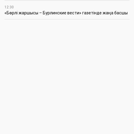
12:30
«Бөрлі жаршысы – Бурлинские вести» газетінде жаңа басшы
11:00
Аудандық мәслихаттың кезектен тыс 42-сессиясында
маңызды мәселелер қаралды
10:30
Жүйелі жұмыс пен нақты нәтиже керек
6 Тамыз
20:15
Қазталов ауданында жаңа өрт сөндіру бекеті ашылды
18:00
Жарты ғасыр жүгін көтерген желі жаңаруда
16:45
Студенттік өмір: білім, белсенділік және жауапкершілік