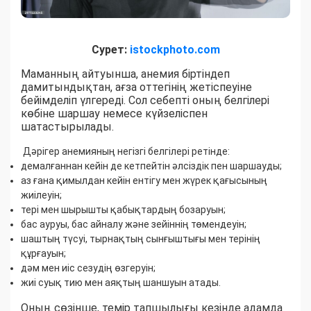
Сурет:
istockphoto.com
Маманның айтуынша, анемия біртіндеп
дамитындықтан, ағза оттегінің жетіспеуіне
бейімделіп үлгереді. Сол себепті оның белгілері
көбіне шаршау немесе күйзеліспен
шатастырылады.
Дәрігер анемияның негізгі белгілері ретінде:
демалғаннан кейін де кетпейтін әлсіздік пен шаршауды;
аз ғана қимылдан кейін ентігу мен жүрек қағысының
жиілеуін;
тері мен шырышты қабықтардың бозаруын;
бас ауруы, бас айналу және зейіннің төмендеуін;
шаштың түсуі, тырнақтың сынғыштығы мен терінің
құрғауын;
дәм мен иіс сезудің өзгеруін;
жиі суық тию мен аяқтың шаншуын атады.
Оның сөзінше, темір тапшылығы кезінде адамда