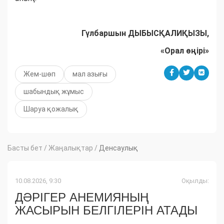
Гүлбаршын ДЫБЫСҚАЛИҚЫЗЫ,
«Орал өңірі»
Жем-шөп
мал азығы
шабындық жұмыс
Шаруа қожалық
Басты бет
/
Жаңалықтар
/
Денсаулық
10.08.2026, 9:30
Оқылды:
ДӘРІГЕР АНЕМИЯНЫҢ
ЖАСЫРЫН БЕЛГІЛЕРІН АТАДЫ