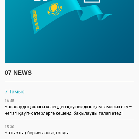
07 NEWS
7 Тамыз
16:45
Балалардың жазғы кезеңдегі қауіпсіздігін қамтамасыз ету –
негізгі қауіп-қатерлерге кешенді бақылауды талап етеді
15:30
Батыстың барысы анықталды