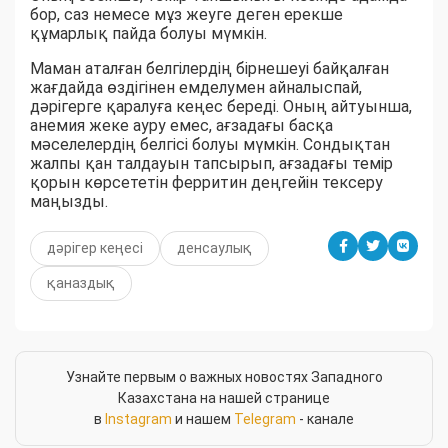
бор, саз немесе мұз жеуге деген ерекше
құмарлық пайда болуы мүмкін.
Маман аталған белгілердің бірнешеуі байқалған
жағдайда өздігінен емделумен айналыспай,
дәрігерге қаралуға кеңес береді. Оның айтуынша,
анемия жеке ауру емес, ағзадағы басқа
мәселелердің белгісі болуы мүмкін. Сондықтан
жалпы қан талдауын тапсырып, ағзадағы темір
қорын көрсететін ферритин деңгейін тексеру
маңызды.
дәрігер кеңесі
денсаулық
қаназдық
Узнайте первым о важных новостях Западного
Казахстана на нашей странице
в
Instagram
и нашем
Telegram
- канале