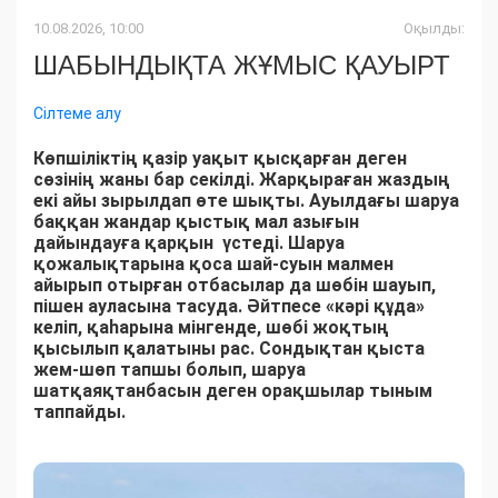
10.08.2026, 10:00
Оқылды:
ШАБЫНДЫҚТА ЖҰМЫС ҚАУЫРТ
Сілтеме алу
Көпшіліктің қазір уақыт қысқарған деген
сөзінің жаны бар секілді. Жарқыраған жаздың
екі айы зырылдап өте шықты. Ауылдағы шаруа
баққан жандар қыстық мал азығын
дайындауға қарқын үстеді. Шаруа
қожалықтарына қоса шай-суын малмен
айырып отырған отбасылар да шөбін шауып,
пішен ауласына тасуда. Әйтпесе «кәрі құда»
келіп, қаһарына мінгенде, шөбі жоқтың
қысылып қалатыны рас. Сондықтан қыста
жем-шөп тапшы болып, шаруа
шатқаяқтанбасын деген орақшылар тыным
таппайды.