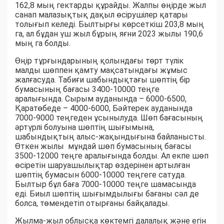
162,8 мың гектарды құрайды. Жалпы өңірде жыл
санап малазықтық дақыл өсірушілер қатары
толығып келеді. Былтырғы көрсеткіш 203,8 мың
га, ал бұдан үш жыл бұрын, яғни 2023 жылы 190,6
мың га болды.
Өңір тұрғындарының қолындағы төрт түлік
малды шөппен қамту мақсатындағы жұмыс
жалғасуда. Табиғи шабындықтағы шөптің бір
бумасының бағасы 3400-10000 теңге
аралығында. Сырым ауданында – 6000-6500,
Қаратөбеде – 4000-6000, Бәйтерек ауданында
7000-9000 теңгеден ұсынылуда. Шөп бағасының
әртүрлі болуына шөптің шығымына,
шабындықтың алыс-жақындығына байланысты.
Өткен жылы мұндай шөп бумасының бағасы
3500-12000 теңге аралығында болды. Ал екпе шөп
өсіретін шаруашылықтар өздерінен артылған
шөптің бумасын 6000-10000 теңгеге сатуда.
Былтыр бұл баға 7000-10000 теңге шамасында
еді. Биыл шөптің шығымдылығы бағаны сәл де
болса, төмендетіп отырғаны байқалады.
Жылма-жыл облысқа көктемгі далалық және егін