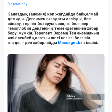
Сілтеме алу
Қаназдық (анемия) көп жағдайда байқалмай
дамиды. Дегенмен ағзадағы әлсіздік, бас
айналу, терінің бозаруы сияқты белгілер
гемоглобин деңгейінің төмендегенінен хабар
беруі мүмкін. Терапевт Зарема Тен анемияның
жиі еленбей қалатын жеті негізгі белгісін
атады
,
- деп хабарлайды
Massaget.kz
тілшісі.