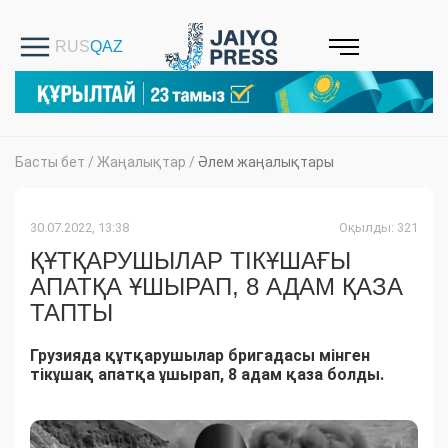
Басты бет
/
Жаңалықтар
/
Әлем жаңалықтары
30.07.2022, 13:38
Оқылды: 321
ҚҰТҚАРУШЫЛАР ТІКҰШАҒЫ
АПАТҚА ҰШЫРАП, 8 АДАМ ҚАЗА
ТАПТЫ
Грузияда құтқарушылар бригадасы мінген
тікұшақ апатқа ұшырап, 8 адам қаза болды.