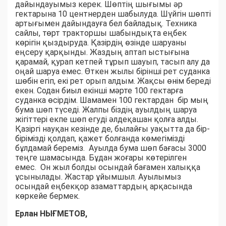
дайындауымыз керек. Шөптің шығымы әр
гектарына 10 центнерден шабылуда. Шүйгін шөпті
артығымен дайындауға бел байладық. Техника
сайлы, төрт тракторшы шабындықта еңбек
көрігін қыздыруда. Қазірдің өзінде шаруаны
еңсеру қарқынды. Жаздың аптап ыстығына
қарамай, қурап кетпей тұрып шауып, тасып алу да
оңай шаруа емес. Өткен жылы бірінші рет суданка
шөбін егіп, екі рет орып алдым. Жақсы өнім береді
екен. Содан биыл екінші мәрте 100 гектарға
суданка өсірдім. Шамамен 100 гектардан бір мың
бума шөп түседі. Жалпы біздің ауылдың шаруа
жігіттері екпе шөп егуді әлдеқашан қолға алды.
Қазіргі науқан кезінде де, былайғы уақытта да бір-
бірімізді қолдап, қажет болғанда көмегімізді
бұлдамай береміз. Ауылда бума шөп бағасы 3000
теңге шамасында. Бұдан жоғары көтерілген
емес. Он жыл болды осындай бағамен халыққа
ұсынылады. Жастар ұйымшыл. Ауылымыз
осындай еңбекқор азаматтардың арқасында
көркейе бермек.
Ерлан НЫҒМЕТОВ,