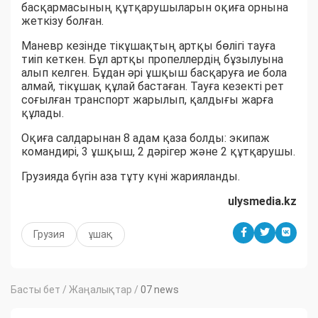
басқармасының құтқарушыларын оқиға орнына
жеткізу болған.
Маневр кезінде тікұшақтың артқы бөлігі тауға
тиіп кеткен. Бұл артқы пропеллердің бұзылуына
алып келген. Бұдан әрі ұшқыш басқаруға ие бола
алмай, тікұшақ құлай бастаған. Тауға кезекті рет
соғылған транспорт жарылып, қалдығы жарға
құлады.
Оқиға салдарынан 8 адам қаза болды: экипаж
командирі, 3 ұшқыш, 2 дәрігер және 2 құтқарушы.
Грузияда бүгін аза тұту күні жарияланды.
ulysmedia.kz
Грузия
ұшақ
Басты бет
/
Жаңалықтар
/
07 news