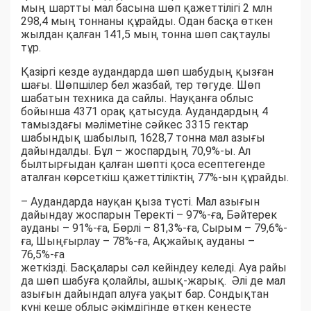
мың шартты мал басына шөп қажеттілігі 2 млн
298,4 мың тоннаны құрайды. Одан басқа өткен
жылдан қалған 141,5 мың тонна шөп сақтаулы
тұр.
Қазіргі кезде аудандарда шөп шабудың қызған
шағы. Шөпшілер бел жазбай, тер төгуде. Шөп
шабатын техника да сайлы. Науқанға облыс
бойынша 4371 орақ қатысуда. Аудандардың 4
тамыздағы мәліметіне сәйкес 3315 гектар
шабындық шабылып, 1628,7 тонна мал азығы
дайындалды. Бұл – жоспардың 70,9%-ы. Ал
былтырғыдан қалған шөпті қоса есептегенде
аталған көрсеткіш қажеттіліктің 77%-ын құрайды.
– Аудандарда науқан қыза түсті. Мал азығын
дайындау жоспарын Теректі – 97%-ға, Бәйтерек
ауданы – 91%-ға, Бөрлі – 81,3%-ға, Сырым – 79,6%-
ға, Шыңғырлау – 78%-ға, Ақжайық ауданы –
76,5%-ға
жеткізді. Басқалары сәл кейіндеу келеді. Ауа райы
да шөп шабуға қолайлы, ашық-жарық. Әлі де мал
азығын дайындап алуға уақыт бар. Сондықтан
күні кеше облыс әкімдігінде өткен кеңесте