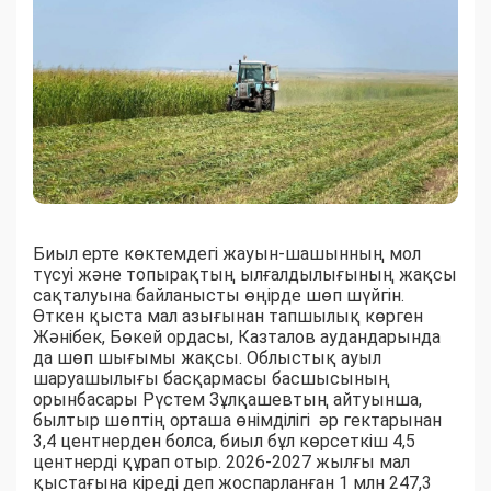
Биыл ерте көктемдегі жауын-шашынның мол
түсуі және топырақтың ылғалдылығының жақсы
сақталуына байланысты өңірде шөп шүйгін.
Өткен қыста мал азығынан тапшылық көрген
Жәнібек, Бөкей ордасы, Казталов аудандарында
да шөп шығымы жақсы. Облыстық ауыл
шаруашылығы басқармасы басшысының
орынбасары Рүстем Зұлқашевтың айтуынша,
былтыр шөптің орташа өнімділігі әр гектарынан
3,4 центнерден болса, биыл бұл көрсеткіш 4,5
центнерді құрап отыр. 2026-2027 жылғы мал
қыстағына кіреді деп жоспарланған 1 млн 247,3