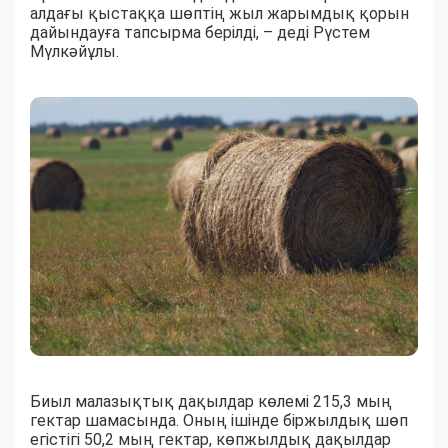
алдағы қыстаққа шөптің жыл жарымдық қорын
дайындауға тапсырма берілді, – деді Рүстем
Мүлкәйұлы.
Биыл малазықтық дақылдар көлемі 215,3 мың
гектар шамасында. Оның ішінде біржылдық шөп
егістігі 50,2 мың гектар, көпжылдық дақылдар