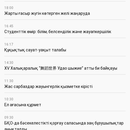
18:00
Жарты ғасыр жүгін көтерген желі жаңаруда
16:45
Студенттік өмір: білім, белсенділік және жауапкершілік
16:17
Құқықтық сауат-уақыт талабы
14:30
XV Халықаралық “舞蹈世界 Удао шыжие” атты би байқауы
11:30
Жас сарбаздар жауынгерлік қызметке кірісті
10:30
Ел ағасына құрмет
09:30
БҚО-да бәсекелестікті қорғау саласында заң бұзушылықтар
анықталды