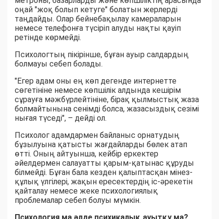
метроны, базарларды және көпшіліктің арасында
оңай "жоқ болып кетуге" болатын жерлерді
таңдайды. Олар бейнебақылау камераларын
немесе телефонға түсіріп алуды нақты қауіп
ретінде көрмейді.
Психологтың пікірінше, бұған ауыр салдардың
болмауы себеп болады.
"Егер адам оны ең көп дегенде интернетте
сөгетініне немесе көпшілік алдында кешірім
сұрауға мәжбүрлейтініне, бірақ қылмыстық жаза
болмайтынына сенімді болса, жазасыздық сезімі
нығая түседі", – дейді ол.
Психолог адамдармен байланыс орнатудың
бұзылуына қатысты жағдайларды бөлек атап
өтті. Оның айтуынша, кейбір еркектер
әйелдермен салауатты қарым-қатынас құруды
білмейді. Бұған бала кезден қалыптасқан мінез-
құлық үлгілері, жақын ересектердің іс-әрекетін
қайталау немесе жеке психологиялық
проблемалар себеп болуы мүмкін.
Психология ма әлде психикалық ауытқу ма?