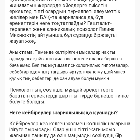
жиналатын жерлерде әйелдерге тиісетін
еркектер, тіпті олардың түр-әлпеті әлеуметтік
желілер мен БАҚ-та жарияланса да, бұл
әрекеттерін неге тоқтатпайды? Гештальт-
терапевт және клиникалық психолог Галина
Михнюктің айтуынша, бұл сұраққа біржақты
жауап жоқ.
Анықтама.
Төменде келтірілген мысалдар нақты
адамдарға қойылған диагноз немесе оларға берілген
баға емес. Бұл тек ықтимал психологиялық гипотезалар,
себебі әр адамның тағдыры әртүрлі және мұндай мінез-
құлықтың себептері де сан алуан болуы мүмкін.
Психологтың сөзінше, мұндай әрекеттерге
баратын еркектерді шартты түрде бірнеше типке
бөлуге болады.
Неге кейбіреулер жариялылыққа қуанады?
Кейбіреулер кез келген жолмен көпшілік назарына
ілігуге тырысады. Олар үшін тіпті жағымсыз
жағынан танылу да өзін маңызды сезінудің бір