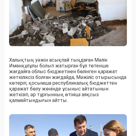
Халықтың уәжін асықпай тыңдаған Мәлік
Иманқұлұлы болып жатырған бұл төтенше
жағдайға облыс бюджетінен бөлінген қаражат
жеткіліксіз болған жағдайда, Мәжіліс отырысында
көтеріп, қосымша республикалық бюджеттен
қаражат бөлу жөнінде ұсыныс айтатынын
жеткізіп, әр тұрғынның өтініші аяқсыз
қалмайтындығын айтты.