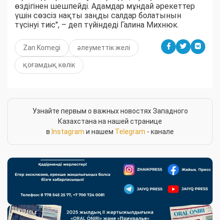
өздігінен шешпейді. Адамдар мұндай әрекеттер
үшін сөзсіз нақты заңды салдар болатынын
түсінуі тиіс", – деп түйіндеді Галина Михнюк.
Zan Komegi
әлеуметтік желі
қоғамдық көлік
Узнайте первым о важных новостях Западного
Казахстана на нашей странице
в
Instagram
и нашем
Telegram
- канале