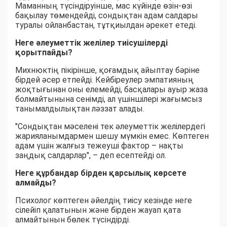
Маманның түсіндіруінше, мас күйінде өзін-өзі
бақылау төмендейді, сондықтан адам салдары
туралы ойланбастан, тұтқиылдан әрекет етеді.
Неге әлеуметтік желілер тиісушілерді
қорытпайды?
Михнюктің пікірінше, қоғамдық айыптау бәріне
бірдей әсер етпейді. Кейбіреулер эмпатияның
жоқтығынан оны елемейді, басқалары ауыр жаза
болмайтынына сенімді, ал үшіншілері жағымсыз
танымалдылықтан ләззат алады.
"Сондықтан мәселені тек әлеуметтік желілердегі
жарияланымдармен шешу мүмкін емес. Көптеген
адам үшін жалғыз тежеуші фактор – нақты
заңдық салдарлар", – деп есептейді ол.
Неге құрбандар бірден қарсылық көрсете
алмайды?
Психолог көптеген әйелдің тиісу кезінде неге
сілейіп қалатынын және бірден жауап қата
алмайтынын бөлек түсіндірді.