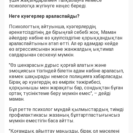
үшін жақындарымен талқылауға немесе
психологқа жүгінуге кеңес береді.
Неге куәгерлер араласпайды?
Психологтың айтуынша, куәгерлердің
әрекетсіздігінің де бірыңғай себебі жоқ. Маман
әйелдер көбіне өз қауіпсіздігіне қорыққандықтан
араласпайтынын атап өтті. Ал ер адамдар кейде
өз агрессиясынан және жанжалдың ықтимал
салдарынан сескенуі мүмкін.
"Өз шекарасын дұрыс қорғай алатын және
эмоциясын тізгіндей білетін адам көбіне араласып,
көмек шақырады немесе полицияға хабарласады.
Бірақ әр куәгердің өз өмірлік тәжірибесі,
қорқынышы мен жарақаты бар, сондықтан бұған
ортақ түсініктеме беру мүмкін емес", – дейді
маман.
Бұл ретте психолог мұндай қылмыстардың тиімді
профилактикасы жазаның бұлтартпастығынсыз
мүмкін еместігін баса айтты.
"Қоғамдық айыптау маңызды, бірақ ол мәселені