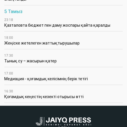
5 Тамыз
23:18
Қазталовта бюджет пен даму жоспары қайта қаралды
18:00
Жеңіске жетелеген жаттықтырушылар
17:30
Тынық су – жасырын қатер
17:00
Медиация - қоғамдық келісімнің берік тетігі
16:30
Қоғамдық кеңестің кезекті отырысы өтті