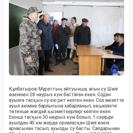
Құлбатыров Мұраттың айтуынша, ағын су Шилі
өзенінен 28 наурыз күні бастаған екен. Содан
ауылға тасқын су екі рет келген екен. Сол мезетте
ауыл әкіміне барлығына хабарланып, кешкілікте
төтенше жағдай қызметкерлері келген екен.
Екінші тасқын 30 наурыз күні болып, 1 сәуірде
ауылдан 40 км жерде орналасқан Шилі өзені
арнасынан тасып, ауылды су басты. Салдарынан