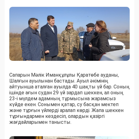
Сапарын Мәлік Иманқұлұлы Қаратөбе ауданы,
Шалғын ауылынан бастады. Ауыл әкімінің
айтуынша аталған ауылда 40 шақты үй бар. Соның
ішінде ағын судан 29 үй зардап шеккен, ал оның
23-і мүлдем адамның тұрмысына жарамсыз
күйде екен. Сонымен қатар, су басқан мектеп
және тұрғын үйлерді аралап көрді. Жапа шеккен
тұрғындармен кездесіп, олардын қазіргі
жағдайларымен танысты.