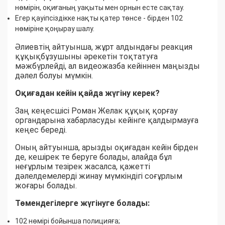
нөмірін, оқиғаның уақыты мен орнын есте сақтау.
Егер қауіпсіздікке нақты қатер төнсе - бірден 102
нөміріне қоңырау шалу.
Әлиевтің айтуынша, жұрт алдындағы реакция
құқықбұзушыны әрекетін тоқтатуға
мәжбүрлейді, ал видеожазба кейіннен маңызды
дәлел болуы мүмкін.
Оқиғадан кейін қайда жүгіну керек?
Заң кеңесшісі Роман Желак құқық қорғау
органдарына хабарласуды кейінге қалдырмауға
кеңес береді.
Оның айтуынша, арызды оқиғадан кейін бірден
де, кешірек те беруге болады, алайда бұл
неғұрлым тезірек жасалса, қажетті
дәлелдемелерді жинау мүмкіндігі соғұрлым
жоғары болады.
Төмендегілерге жүгінуге болады:
102 нөмірі бойынша полицияға;