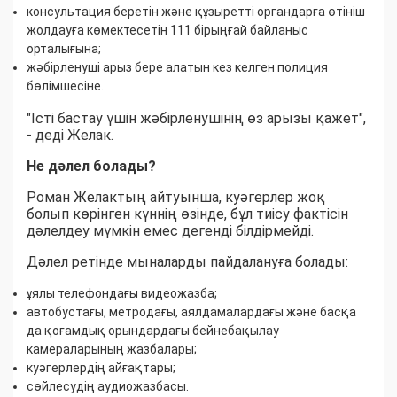
консультация беретін және құзыретті органдарға өтініш
жолдауға көмектесетін 111 бірыңғай байланыс
орталығына;
жәбірленуші арыз бере алатын кез келген полиция
бөлімшесіне.
"Істі бастау үшін жәбірленушінің өз арызы қажет",
- деді Желак.
Не дәлел болады?
Роман Желактың айтуынша, куәгерлер жоқ
болып көрінген күннің өзінде, бұл тиісу фактісін
дәлелдеу мүмкін емес дегенді білдірмейді.
Дәлел ретінде мыналарды пайдалануға болады:
ұялы телефондағы видеожазба;
автобустағы, метродағы, аялдамалардағы және басқа
да қоғамдық орындардағы бейнебақылау
камераларының жазбалары;
куәгерлердің айғақтары;
сөйлесудің аудиожазбасы.