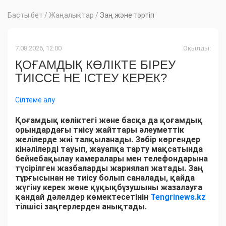
Басты бет
/
Жаңалықтар
/
Заң және тәртіп
7.08.2026, 12:00
Оқылды:
ҚОҒАМДЫҚ КӨЛІКТЕ БІРЕУ
ТИІССЕ НЕ ІСТЕУ КЕРЕК?
Сілтеме алу
Қоғамдық көліктегі және басқа да қоғамдық
орындардағы тиісу жайттары әлеуметтік
желілерде жиі талқыланады. Зәбір көргендер
кінәлілерді тауып, жауапқа тарту мақсатында
бейнебақылау камералары мен телефондарына
түсірілген жазбаларды жариялап жатады. Заң
тұрғысынан не тиісу болып саналады, қайда
жүгіну керек және құқықбұзушыны жазалауға
қандай дәлелдер көмектесетінін
Tengrinews.kz
тілшісі заңгерлерден анықтады.