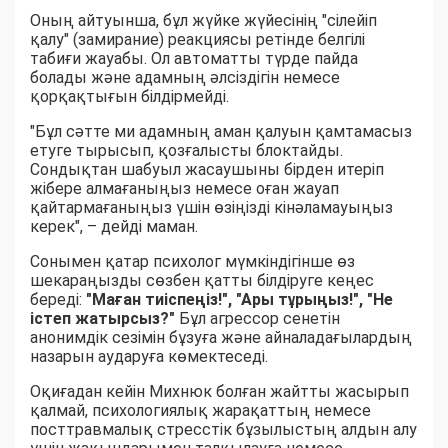
Оның айтуынша, бұл жүйке жүйесінің "сілейіп
қалу" (замирание) реакциясы ретінде белгілі
табиғи жауабы. Ол автоматты түрде пайда
болады және адамның әлсіздігін немесе
қорқақтығын білдірмейді.
"Бұл сәтте ми адамның аман қалуын қамтамасыз
етуге тырысып, қозғалысты блоктайды.
Сондықтан шабуыл жасаушыны бірден итеріп
жібере алмағаныңыз немесе оған жауап
қайтармағаныңыз үшін өзіңізді кінәламауыңыз
керек", – дейді маман.
Сонымен қатар психолог мүмкіндігінше өз
шекараңызды сөзбен қатты білдіруге кеңес
береді:
"Маған тиіспеңіз!", "Ары тұрыңыз!", "Не
істеп жатырсыз?"
Бұл агрессор сенетін
анонимдік сезімін бұзуға және айналадағылардың
назарын аударуға көмектеседі.
Оқиғадан кейін Михнюк болған жайтты жасырып
қалмай, психологиялық жарақаттың немесе
посттравмалық стресстік бұзылыстың алдын алу