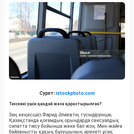
Сурет:
istockphoto.com
Тиіскені үшін қандай жаза қарастырылған?
Заң кеңесшісі Фарид Әлиевтің түсіндіруінше,
Қазақстанда қоғамдық орындарда сексуалдық
сипатта тиісу бойынша жеке бап жоқ. Мән-жайға
байланысты құқық бұзушының әрекеті ұсақ