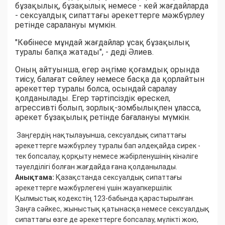
бұзақылық, бұзақылық немесе - кей жағдайларда
- сексуалдық сипаттағы әрекеттерге мәжбүрлеу
ретінде саралануы мүмкін.
"Көбінесе мұндай жағдайлар ұсақ бұзақылық
туралы бапқа жатады", - деді Әлиев.
Оның айтуынша, егер әңгіме қоғамдық орында
тиісу, балағат сөйлеу немесе басқа да қорлайтын
әрекеттер туралы болса, осындай саралау
қолданылады. Егер тәртіпсіздік өрескел,
агрессивті болып, зорлық-зомбылықпен ұласса,
әрекет бұзақылық ретінде бағалануы мүмкін.
Заңгердің нақтылауынша, сексуалдық сипаттағы
әрекеттерге мәжбүрлеу туралы бап әлдеқайда сирек -
тек бопсалау, қорқыту немесе жәбірленушінің кінәліге
тәуелділігі болған жағдайда ғана қолданылады.
Анықтама:
Қазақстанда сексуалдық сипаттағы
әрекеттерге мәжбүрлегені үшін жауапкершілік
Қылмыстық кодекстің 123-бабында қарастырылған.
Заңға сәйкес, жыныстық қатынасқа немесе сексуалдық
сипаттағы өзге де әрекеттерге бопсалау, мүлікті жою,