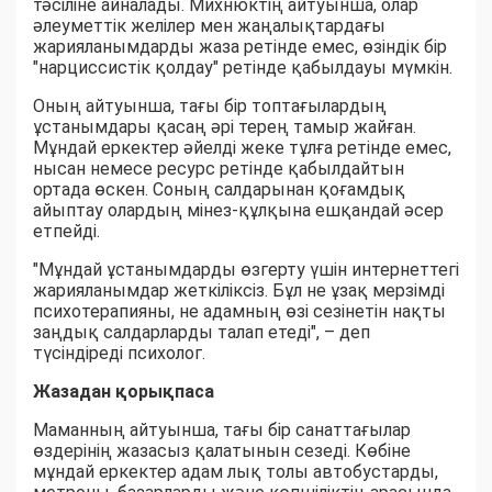
тәсіліне айналады. Михнюктің айтуынша, олар
әлеуметтік желілер мен жаңалықтардағы
жарияланымдарды жаза ретінде емес, өзіндік бір
"нарциссистік қолдау" ретінде қабылдауы мүмкін.
Оның айтуынша, тағы бір топтағылардың
ұстанымдары қасаң әрі терең тамыр жайған.
Мұндай еркектер әйелді жеке тұлға ретінде емес,
нысан немесе ресурс ретінде қабылдайтын
ортада өскен. Соның салдарынан қоғамдық
айыптау олардың мінез-құлқына ешқандай әсер
етпейді.
"Мұндай ұстанымдарды өзгерту үшін интернеттегі
жарияланымдар жеткіліксіз. Бұл не ұзақ мерзімді
психотерапияны, не адамның өзі сезінетін нақты
заңдық салдарларды талап етеді", – деп
түсіндіреді психолог.
Жазадан қорықпаса
Маманның айтуынша, тағы бір санаттағылар
өздерінің жазасыз қалатынын сезеді. Көбіне
мұндай еркектер адам лық толы автобустарды,