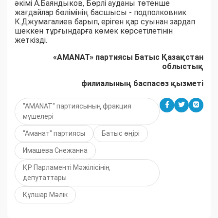
әкімі А.Баяндыков, Бөрлі ауданы төтенше
жағдайлар бөлімінің басшысы - подполковник
К.Джумагалиев барып, еріген қар суынан зардап
шеккен тұрғындарға көмек көрсетілетінін
жеткізді.
«AMANAT» партиясы Батыс Қазақстан
облыстық
филиалының баспасөз қызметі
"АМАNАТ" партиясының фракция
мүшелері
"Аманат" партиясы
Батыс өңірі
Имашева Снежанна
ҚР Парламенті Мәжілісінің
депутаттары
Құлшар Мәлік