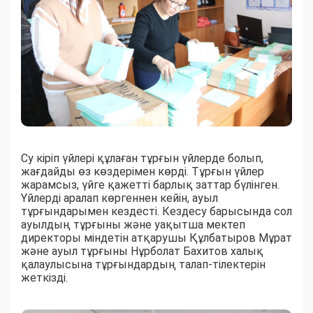
Су кіріп үйлері құлаған тұрғын үйлерде болып,
жағдайды өз көздерімен көрді. Тұрғын үйлер
жарамсыз, үйге қажетті барлық заттар бүлінген.
Үйлерді аралап көргеннен кейін, ауыл
тұрғындарымен кездесті. Кездесу барысында сол
ауылдың тұрғыны және уақытша мектеп
директоры міндетін атқарушы Құлбатыров Мұрат
және ауыл тұрғыны Нұрболат Бахитов халық
қалаулысына тұрғындардың талап-тілектерін
жеткізді.