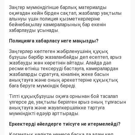
Заңгер мүмкіндігінше барлық материалды
оқиғадан кейін бірден сақтап, жазбалар уақтылы
алынуы үшін полиция қызметкерлеріне
бейнебақылау камераларының бар екенін
хабарлауды ұсынады.
Полицияға хабарласу неге маңызды?
Заңгерлер көптеген жәбірленушінің құқық
бұзушы бәрібір жазаланбайды деп есептеп, арыз
жазбауды жөн көретінін айтады. Алайда дәл
ресми өтініш тексеруді бастауға, камералардан
жазбаларды сұратуға, кінәлінің жеке басын
анықтауға және оның әрекеттеріне құқықтық
баға беруге мүмкіндік береді.
Тіпті құқықбұзушы оқиға орнынан бой тасалап
үлгерсе де, уақтылы берілген арыз оның тұлғасын
анықтауға және жауапкершілікке тартуға
мүмкіндікті едәуір арттырады.
Еркектерді әйелдерге тиісуге не итермелейді?
Қоғамдық көлікте немесе басқа да адам көп