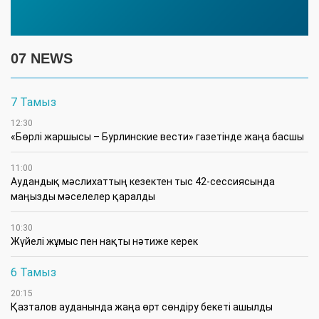
07 NEWS
7 Тамыз
12:30
«Бөрлі жаршысы – Бурлинские вести» газетінде жаңа басшы
11:00
Аудандық мәслихаттың кезектен тыс 42-сессиясында
маңызды мәселелер қаралды
10:30
Жүйелі жұмыс пен нақты нәтиже керек
6 Тамыз
20:15
Қазталов ауданында жаңа өрт сөндіру бекеті ашылды