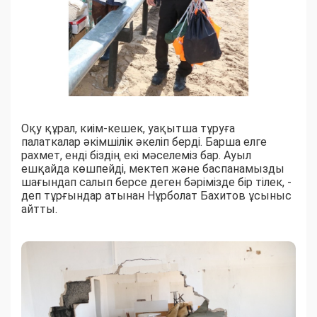
Оқу құрал, киім-кешек, уақытша тұруға
палаткалар әкімшілік әкеліп берді. Барша елге
рахмет, енді біздің екі мәселеміз бар. Ауыл
ешқайда көшпейді, мектеп және баспанамызды
шағындап салып берсе деген бәрімізде бір тілек, -
деп тұрғындар атынан Нұрболат Бахитов ұсыныс
айтты.