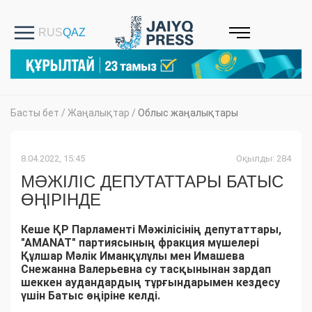
Басты бет
/
Жаңалықтар
/
Облыс жаңалықтары
8.04.2022, 15:45
Оқылды: 284
МӘЖІЛІС ДЕПУТАТТАРЫ БАТЫС
ӨҢІРІНДЕ
Кеше ҚР Парламенті Мәжілісінің депутаттары,
"АМАNАТ" партиясының фракция мүшелері
Құлшар Мәлік Иманқұлұлы мен Имашева
Снежанна Валерьевна су тасқынынан зардап
шеккен аудандардың тұрғындарымен кездесу
үшін Батыс өңіріне келді.