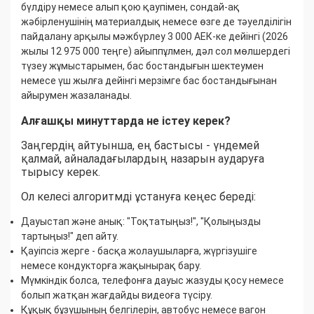
бүлдіру немесе алып қою қаупімен, сондай-ақ
жәбірленушінің материалдық немесе өзге де тәуелділігін
пайдалану арқылы мәжбүрлеу 3 000 АЕК-ке дейінгі (2026
жылы 12 975 000 теңге) айыппұлмен, дәл сол мөлшердегі
түзеу жұмыстарымен, бас бостандығын шектеумен
немесе үш жылға дейінгі мерзімге бас бостандығынан
айырумен жазаланады.
Алғашқы минуттарда не істеу керек?
Заңгердің айтуынша, ең бастысы - үндемей
қалмай, айналадағылардың назарын аударуға
тырысу керек.
Ол келесі алгоритмді ұстануға кеңес береді:
Дауыстап және анық: "Тоқтатыңыз!", "Қолыңызды
тартыңыз!" деп айту.
Қауіпсіз жерге - басқа жолаушыларға, жүргізушіге
немесе кондукторға жақынырақ бару.
Мүмкіндік болса, телефонға дауыс жазуды қосу немесе
болып жатқан жағдайды видеоға түсіру.
Құқық бұзушының белгілерін, автобус немесе вагон