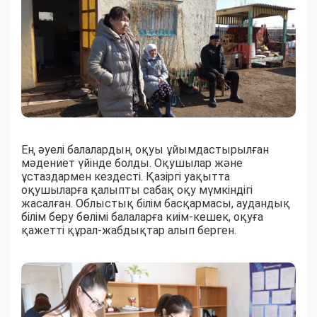
Ең әуелі балалардың оқуы ұйымдастырылған
мәдениет үйінде болды. Оқушылар және
ұстаздармен кездесті. Қазіргі уақытта
оқушыларға қалыпты сабақ оқу мүмкіндігі
жасалған. Облыстық білім басқармасы, аудандық
білім беру бөлімі балаларға киім-кешек, оқуға
қажетті құрал-жабдықтар алып берген.