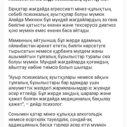
Бірқатар жағдайда агрессивті мінез-құлықтың
себебі психикалық ауытқулар болуы мүмкін.
Алайда Михнюк бұл мұндай жағдайлардың аз ғана
бөлігіне қатысты екенін және тексерусіз диагноз
қою мүмкін емес екенін баса айтады.
Маманның айтуынша, бұл жерде адамның
ойланбастан әрекет ететін, билігін көрсетуге
тырысатын немесе құрбанға мүлдем жаны
ашымайтын тұлғалық бұзылыстар туралы сөз
болуы мүмкін. Мұндай жағдайларда қоғамдық
айыптау көбіне тиімсіз болып шығады.
"Ауыр психикалық ауытқулары немесе айқын
тұлғалық бұзылыстары бар адамдар үшін
әлеуметтік желідегі жарияланымдар іс жүзінде
әсер етпейді. Бұл жерде заңдық шаралар және
қажет болған жағдайда медициналық бақылау
қажет", – дейді психолог.
Сонымен қатар мінез-құлыққа алкогольдік
немесе есірткілік тәуелділік, сондай-ақ
аддикцияның басқа түрлері әсер етуі мүмкін.