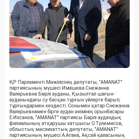
ҚР Парламенті Мәжілісінің депутаты, "AMANAT"
партиясының мүшесі Имашева Снежанна
Валерьевна Бөрлі ауданы, Қызылтал шағын-
ауданындағы су басқан тұрғын үйлерге барып,
тұрғындармен кездесті. Сонымен қатар Снежанна
Валерьевнамен бірге аудан әкімінің орынбасары
Е.Ихсанов, "AMANAT" партиясы Бөрлі аудандық
филиалының атқарушы хатшысы О.Тулемисов,
облыстық мәслихаттың депутаты, "AMANAT"
партиясының мүшесі А.Агаев, Ақсай қаласының