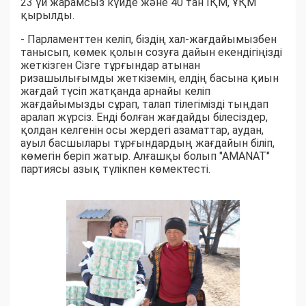
23 үй жарамсыз күйде және 40 тан ІҚМ, ҰҚМ
қырылды.
- Парламенттен келіп, біздің хал-жағдайымызбен
танысып, көмек қолын созуға дайын екендігіңізді
жеткізген Сізге тұрғындар атынан
ризашылығымды жеткіземін, елдің басына қиын
жағдай түсіп жатқанда арнайы келіп
жағдайымызды сұрап, талап тілегімізді тыңдап
аралап жүрсіз. Енді болған жағдайды білесіздер,
қолдан келгенін осы жердегі азаматтар, аудан,
ауыл басшылары тұрғындардың жағдайын біліп,
көмегін беріп жатыр. Алғашқы болып "АМАNАТ"
партиясы азық түлікпен көмектесті.