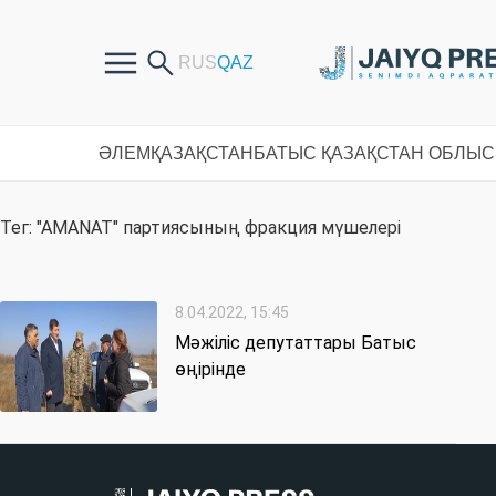
ӘЛЕМ
ҚАЗАҚСТАН
БАТЫС ҚАЗАҚСТАН ОБЛЫ
Тег: "АМАNАТ" партиясының фракция мүшелері
8.04.2022, 15:45
Мәжіліс депутаттары Батыс
өңірінде