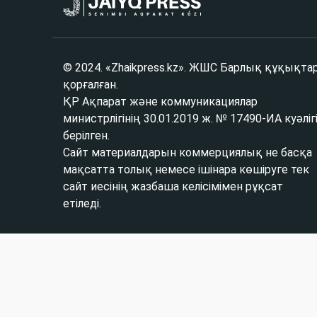
© 2024. «Zhaikpress.kz». ЖШС Барлық құқықта
қорғалған.
ҚР Ақпарат және коммуникациялар
министрлігінің 30.01.2019 ж. № 17490-ИА куәліг
берілген.
Сайт материалдарын коммерциялық не басқа
мақсатта толық немесе ішінара көшіруге тек
сайт иесінің жазбаша келісімімен рұқсат
етіледі.