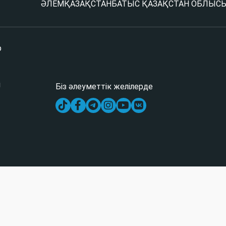
ӘЛЕМ
ҚАЗАҚСТАН
БАТЫС ҚАЗАҚСТАН ОБЛЫС
р
і
Біз әлеуметтік желілерде