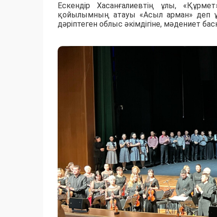
Ескендір Хасанғалиевтің ұлы, «Құрмет
қойылымның атауы «Асыл арман» деп ұт
дәріптеген облыс әкімдігіне, мәдениет б