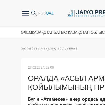
ӘЛЕМ
ҚАЗАҚСТАН
БАТЫС ҚАЗАҚСТАН ОБЛЫ
Басты бет
/
Жаңалықтар
/
07 news
23.02.2024, 23:00
ОРАЛДА «АСЫЛ АР
ҚОЙЫЛЫМЫНЫҢ ПРЕ
Бүгін «Атамекен» өнер ордасын
сыйлығының иегері, әнші-компо