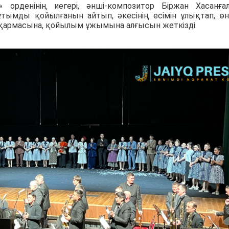
» орденінің иегері, әнші-композитор Біржан Хасанға
ымды қойылғанын айтып, әкесінің есімін ұлықтап, өн
асқармасына, қойылым ұжымына алғысын жеткізді.