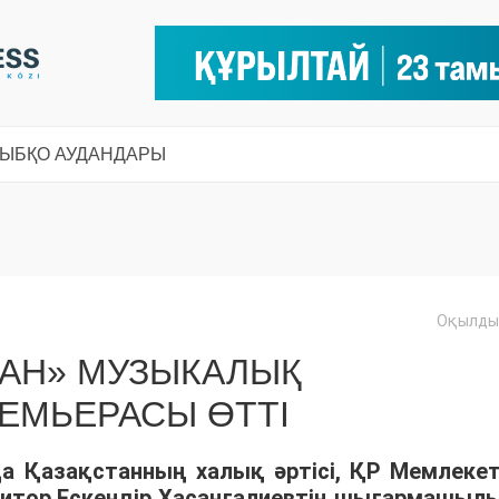
СЫ
БҚО АУДАНДАРЫ
Оқылды:
МАН» МУЗЫКАЛЫҚ
МЬЕРАСЫ ӨТТІ
да Қазақстанның халық әртісі, ҚР Мемлекет
зитор Ескендір Хасанғалиевтің шығармашыл