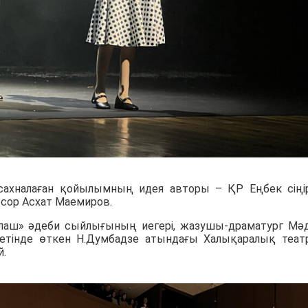
сахналаған қойылымның идея авторы – ҚР Еңбек сіңі
ссор Асхат Маемиров.
аш» әдеби сыйлығының иегері, жазушы-драматург Мә
кетінде өткен Н.Думбадзе атындағы Халықаралық теат
й.