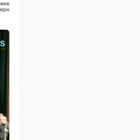
лиев
ерін