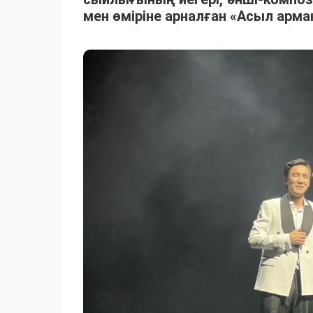
мен өміріне арналған «Асыл арм