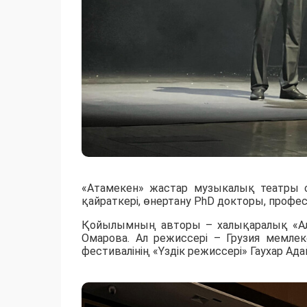
«Атамекен» жастар музыкалық театры 
қайраткері, өнертану PhD докторы, профе
Қойылымның авторы – халықаралық «Ал
Омарова. Ал режиссері – Грузия мемле
фестивалінің «Үздік режиссері» Гаухар Ада