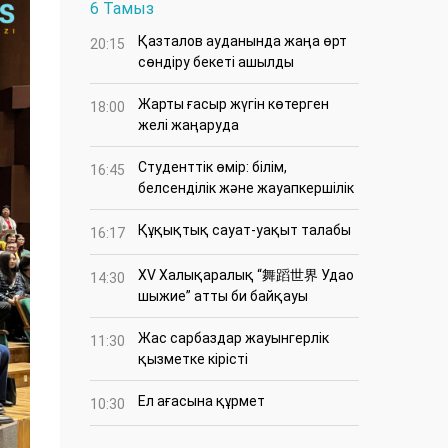
6 Тамыз
Қазталов ауданында жаңа өрт
20:15
сөндіру бекеті ашылды
Жарты ғасыр жүгін көтерген
18:00
желі жаңаруда
Студенттік өмір: білім,
16:45
белсенділік және жауапкершілік
Құқықтық сауат-уақыт талабы
16:17
XV Халықаралық “舞蹈世界 Удао
14:30
шыжие” атты би байқауы
Жас сарбаздар жауынгерлік
11:30
қызметке кірісті
Ел ағасына құрмет
10:30