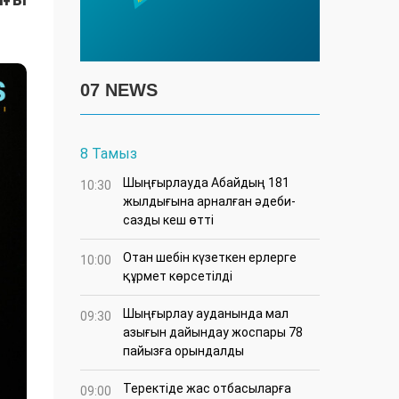
07 NEWS
8 Тамыз
Шыңғырлауда Абайдың 181
10:30
жылдығына арналған әдеби-
сазды кеш өтті
Отан шебін күзеткен ерлерге
10:00
құрмет көрсетілді
​Шыңғырлау ауданында мал
09:30
азығын дайындау жоспары 78
пайызға орындалды
​Теректіде жас отбасыларға
09:00