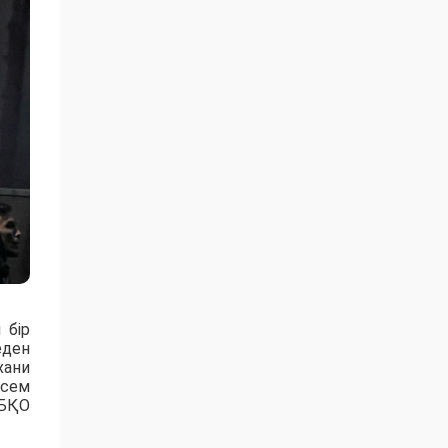
 бір
еден
хани
есем
 БҚО