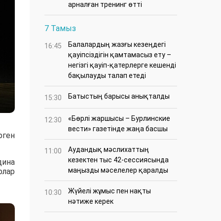
арналған тренинг өтті
7 Тамыз
Балалардың жазғы кезеңдегі
16:45
қауіпсіздігін қамтамасыз ету –
негізгі қауіп-қатерлерге кешенді
бақылауды талап етеді
Батыстың барысы анықталды
15:30
«Бөрлі жаршысы – Бурлинские
12:30
вести» газетінде жаңа басшы
рген
Аудандық мәслихаттың
11:00
кезектен тыс 42-сессиясында
дина
маңызды мәселелер қаралды
рлар
Жүйелі жұмыс пен нақты
10:30
нәтиже керек