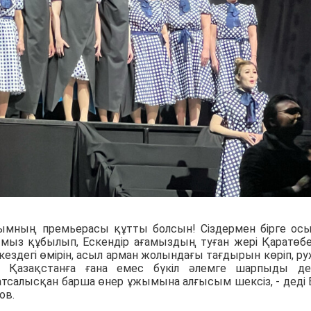
мның премьерасы құтты болсын! Сіздермен бірге осы
ымыз құбылып, Ескендір ағамыздың туған жері Қаратөб
кездегі өмірін, асыл арман жолындағы тағдырын көріп, ру
і Қазақстанға ғана емес бүкіл әлемге шарпыды д
 атсалысқан барша өнер ұжымына алғысым шексіз, - деді
ов.