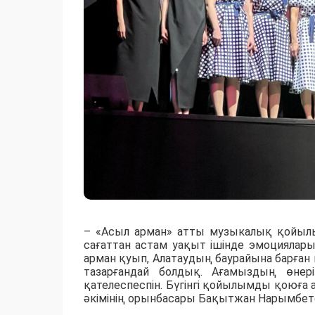
– «Асыл арман» атты музыкалық қойылы
сағаттан астам уақыт ішінде эмоциялар
арман қуып, Алатаудың баурайына барған 
тазарғандай болдық. Ағамыздың өнер
қателеспеспін. Бүгінгі қойылымды қоюға
әкімінің орынбасары Бақытжан Нарымбет