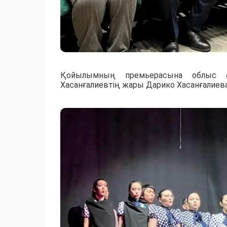
Қойылымның премьерасына облыс әк
Хасанғалиевтің жары Дарико Хасанғалиева