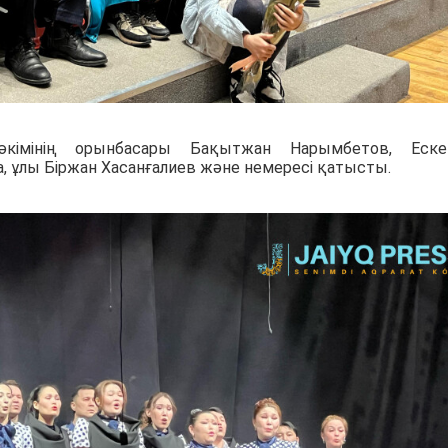
імінің орынбасары Бақытжан Нарымбетов, Ескен
, ұлы Біржан Хасанғалиев және немересі қатысты.