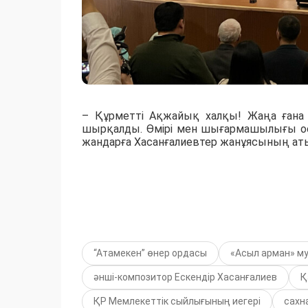
– Құрметті Ақжайық халқы! Жаңа ғана б
шырқалды. Өмірі мен шығармашылығы ос
жандарға Хасанғалиевтер жанұясының атын
“Атамекен” өнер ордасы
«Асыл арман» м
әнші-композитор Ескендір Хасанғалиев
Қ
ҚР Мемлекеттік сыйлығының иегері
сахн