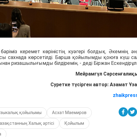
әріміз керемет көріністің куәгері болдық. Әкемнің ән
ы сахнада көрсетілді. Барша қойылымды қоюға күш са
ан ризашылығымды білдіремін, - деді Біржан Ескендірұл
Мейрамгүл Сәрсенғалиқ
Суретке түсірген автор: Азамат Ұз
zhaikpres
узыкалық қойылымы
Асхат Маемиров
азақстанның Халық әртісі
Қойылым
а