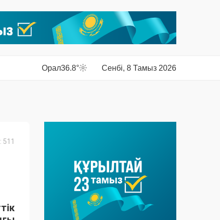
Орал
36.8°
Сенбі, 8 Тамыз 2026
 511
тік
ығы