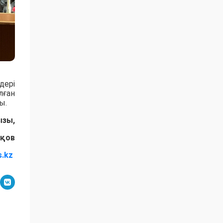
дері
лған
ы.
ызы,
ақов
s.kz